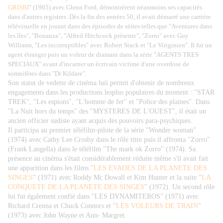
GRISBI
" (1965) avec Glenn Ford, démontrèrent néanmoins ses capacités
dans d'autres registres. Dès la fin des années 50, il avait démarré une carrière
télévisuelle en jouant dans des épisodes de séries telles que "Aventures dans
les îles", "Bonanza", "Alfred Hitchcock présente", "Zorro" avec Guy
Williams, "Les incorruptibles" avec Robert Stack et "Le Viriginien". Il fut un
agent étranger puis un voleur de diamant dans la série "AGENTS TRES
SPECIAUX" avant d'incarner un écrivain victime d'une overdose de
somnifères dans "Dr Kildare".
Son statut de vedette de cinéma luii permit d'obtenir de nombreux
engagements dans les productions lesplus populaires du moment : "STAR
TREK", "Les espions", "L'homme de fer" et "Police des plaines". Dans
"La Nuit hors du temps" des "MYSTERES DE L'OUEST", il était un
ancien officier sudiste ayant acquis des pouvoirs para-psychiques.
Il participa au premier téléfilm-pilote de la série "Wonder woman"
(1974) avec Cathy Lee Crosby dans le rôle titre puis il affronta "Zorro"
(Frank Langella) dans le téléfilm "The mark ok Zorro" (1974). Sa
présence au cinéma s'était considérablement réduite même s'il avait fait
une apparition dans les films "
LES EVADES DE LA PLANETE DES
SINGES
" (1971) avec Roddy Mc Dowall et Kim Hunter et la suite "
LA
CONQUETE DE LA PLANETE DES SINGES
" (1972). Un second rôle
lui fut également confié dans "LES DYNAMITEROS" (1971) avec
Richard Crenna et Chuck Connors et "
LES VOLEURS DE TRAIN
"
(1973) avec John Wayne et Ann- Margret.