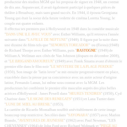
producteur des studios MGM qui lui proposa de signer en 1948, un contrat
de dix ans. Auparavant, il avait également participé à quelques pièces de
théâtre à Broadway, mais sans grand succès. En 1944, il épousa Georgiana
Young qui était la soeur dela future vedette de cinéma Loretta Young; le
couple eut quatre enfants.
Il effectua ses premiers pas à Hollywood en 1948 dans la comédie musicale
"
DANS UNE ILE AVEC VOUS
" avec Esther Williams, qu'il retrouva l'année
suivante dans "
LA FILLE DE NEPTUNE
" (1949). Il figura par la suite dans
une dizaine de films tels que "
SENORITA TOREADOR
"
ou (Fiesta) (1948)
de Richard Thorpe avec Esther Williams, puis "
BASTOGNE
" (1949) de
William A. Wellman aux côtés de Van Johnson (disparu en décembre 2008),
et "
LE BRIGAND AMOUREUX
" (1949) avec Frank Sinatra avant d'obtenir le
premier rôle dans le film noir "
LE MYSTERE DE LA PLAGE PERDUE
"
(1950). Son image de "latin lover" se mit ensuite progressivement en place,
exacérbée dans la presse par sa concurrence avec un autre acteur d'origine
latine, Fernando Lamas, lui même sous contrat avec la MGM. Les
producteurs lui confièrent le premier rôle masculin auprès des plus belles
actrices d'Hollywood : Janes Powell dans "
HEURES TENDRES
" (1950), Cyd
Charisse dans "
LE SIGNE DES RENEGATS
" (1951) et Lana Turner dans
"
LUNE DE MIEL AU BRESIL
" (1953).
La carrière de Ricardo Montalban souffrit unévitablement de cette image
beaucoup trop restrictive. Ses rôles dans "
SAYONARA
" (1957) avec Marlon
Brando, "
AVENTURES DE JEUNESSE
" (1962) avec Paul Newman, "LES
CHEYENNES" (1964) de John Ford avec Richard Widmark et "
PIEGE AU