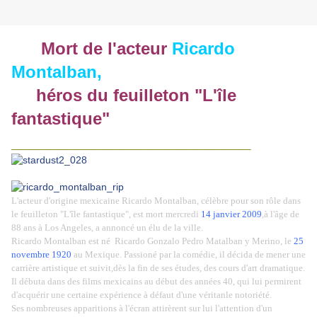
Mort de l'acteur
Ricardo
Montalban,
héros du feuilleton "L'île
fantastique"
__________________________
L'acteur d'origine mexicaine Ricardo Montalban, célèbre pour son rôle dans
le feuilleton "L'île fantastique", est mort mercredi
14 janvier 2009
,à l'âge de
88 ans
à Los Angeles, a annoncé un élu de la ville.
Ricardo Montalban est né Ricardo Gonzalo Pedro Matalban y Merino, le
25
novembre 1920
au Mexique
. Passioné par la comédie, il décida de mener une
carrière artistique et suivit,dès la fin de ses études, des cours d'art dramatique.
Il débuta dans des films mexicains au début des années 40, qui lui permirent
d'acquérir une certaine expérience à défaut d'une véritanle notoriété.
Ses nombreuses apparitions à l'écran attirèrent sur lui l'attention d'un