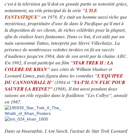
c'est à la télévision qu'il doit en grande partie sa notoriété grâce,
notamment, au rôle principal de la série "
L'ILE
FANTASTIQUE
" en 1978. Il y était un homme aussi riche que
mystérieux, propriétaire d'une île dans le Pacifique qu'il met à
la disposition de ses clients, de riches célébrités pour la plupart,
afin de réaliser leurs fantasmes. Dans ce but, il est aidé par un
nain surnommé Tattoo, interprété par Hervé Villechaize. La
présence de nombreuses vedettes invitées en fit un succès
d'audience jusqu'en 1984, date de son arrêt par la chaîne ABC.
En 1982, il avait participé au film "
STAR TREK II : LA
COLERE DE KHAN
" aux côtés de William Shatner et
Leonard Limoy, puis figura dans les comédies "
L'EQUIPEE
DU CANNONBALL II
" (1984 et "
YA-T'IL UN FLIC POUR
SAUVER LA REINE?" (
1988). Il tint aussi pendant deux
saisons un rôle régulier dans le feuilleton "Les Colbys", annulé
en 1987.
Dans sa biographie, I Am Spock, l'acteur de Star Trek Leonard