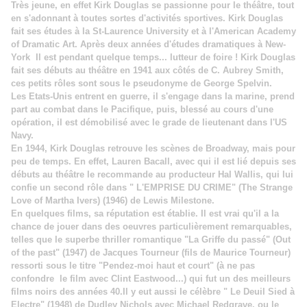
Très jeune, en effet Kirk Douglas se passionne pour le théâtre, tout
en s'adonnant à toutes sortes d'activités sportives. Kirk Douglas
fait ses études à la St-Laurence University et à l'American Academy
of Dramatic Art. Après deux années d'études dramatiques à New-
York Il est pendant quelque temps... lutteur de foire ! Kirk Douglas
fait ses débuts au théâtre en 1941 aux côtés de C. Aubrey Smith,
ces petits rôles sont sous le pseudonyme de George Spelvin.
Les Etats-Unis entrent en guerre, il s'engage dans la marine, prend
part au combat dans le Pacifique, puis, blessé au cours d'une
opération, il est démobilisé avec le grade de lieutenant dans l'US
Navy.
En 1944, Kirk Douglas retrouve les scènes de Broadway, mais pour
peu de temps. En effet, Lauren Bacall, avec qui il est lié depuis ses
débuts au théâtre le recommande au producteur Hal Wallis, qui lui
confie un second rôle dans " L'EMPRISE DU CRIME" (The Strange
Love of Martha Ivers) (1946) de Lewis Milestone.
En quelques films, sa réputation est établie. Il est vrai qu'il a la
chance de jouer dans des oeuvres particulièrement remarquables,
telles que le superbe thriller romantique "La Griffe du passé" (Out
of the past" (1947) de Jacques Tourneur (fils de Maurice Tourneur)
ressorti sous le titre "Pendez-moi haut et court" (à ne pas
confondre le film avec Clint Eastwood...) qui fut un des meilleurs
films noirs des années 40.Il y eut aussi le célèbre " Le Deuil Sied à
Electre" (1948) de Dudley Nichols avec Michael Redgrave, ou le