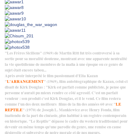
"Les Frères Siciliens" (1969) de Martin Ritt fut très controversé à sa
sortie pour sa moralité douteuse, montrant avec une apparente neutralité
la vie quotidienne de membres de la mafia à une époque ou ce genre de
sujet était encore tabou...
Après avoir interprété le film passionnant d'Elia Kazan
"
L'ARRANGEMENT
" (1969), film autobiographique de Kazan, celui-ci
disait de Kirk Douglas : "Kirk est parfait comme publiciste, je pense que
personne n'aurait pu mieux rendre ce côté agressif. C'est un parfait
vendeur : son produit c'est Kirk Douglas, et il le vend. Ce film restera
comme l'un des deux meilleurs films de la fin des années 60 avec "
LE
REPTILE
" (1970) de Joseph L. Mankiewicz avec Henry Fonda, film
inattendu
de la part du cinéaste, plus habitué à un registre contemporain
ou historique. "Le Reptile" dépasse le cadre du western traditionnel pour
devenir en même temps qu'une parodie du genre, une remise en cause
désinvolte et subversive de notre morale et de nos
mœurs
.