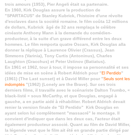
trois amours (1953), Pier Angeli était sa partenaire.
E
n 1960, Kirk Douglas assure la production de
"SPARTACUS" de Stanley Kubrick, l'histoire d'une révolte
d'esclaves dans la société romaine. le film coûta 12 millions
de dollars, Kubrick âgé de 32 ans remplaça le célèbre
cinéaste Anthony Mann à la demande du comédien-
producteur, à la suite d'un grave différend entre les deux
hommes. Le film remporta quatre Oscars, Kirk Douglas alla
donner la réplique à Laurence Olivier (Crassus), Jean
Simmons (Varinia), Tony Curtis (Antoninus), Charles
Laughton (Gracchus) et Peter Ustinov (Batiatus).
En 1961 et 1962, tour à tour, il impose sa personnalité et ses
idées de mise en scène à Robert Aldrich pour "
El Perdido
"
(1961) (The Last sunset) et à David Miller pour "
Seuls sont les
indomptés
"(1962) (Lonely are the Brave). Sur ces trois
derniers films, il travaille avec le scénariste Dalton Trumbo, «
black-listé » sous McCarthy, et que Douglas, engagé à
gauche, a en partie aidé à réhabiliter. Robert Aldrich devait
renier la version finale de "El Perdido" Kirk Douglas en
ayant selon lui complètement "massacré" le montage. Il
convient d'indiquer que dans les deux cas, l'acteur était
également producteur associé. Quant au film de David Miller,
la légende veut que le film ait été en grande partie dirigé par