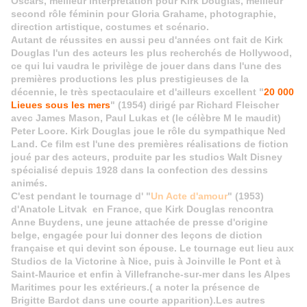
Oscars, meilleur interprétation pour Kirk Douglas, meilleur
second rôle féminin pour Gloria Grahame, photographie,
direction artistique, costumes et scénario.
Autant de réussites en aussi peu d'années ont fait de Kirk
Douglas l'un des acteurs les plus recherchés de Hollywood,
ce qui lui vaudra le privilège de jouer dans dans l'une des
premières productions les plus prestigieuses de la
décennie, le très spectaculaire et d'ailleurs excellent "
20 000
Lieues sous les mers
" (1954) dirigé par Richard Fleischer
avec James Mason, Paul Lukas et (le célèbre M le maudit)
Peter Loore. Kirk Douglas joue le rôle du sympathique Ned
Land. Ce film est l'une des premières réalisations de fiction
joué par des acteurs, produite par les studios Walt Disney
spécialisé depuis 1928 dans la confection des dessins
animés.
C'est pendant le tournage d' "
Un Acte d'amour
" (1953)
d'Anatole Litvak en France, que Kirk Douglas rencontra
Anne Buydens, une jeune attachée de presse d'origine
belge, engagée pour lui donner des leçons de diction
française et qui devint son épouse. Le tournage eut lieu aux
Studios de la Victorine à Nice, puis à Joinville le Pont et à
Saint-Maurice et enfin à Villefranche-sur-mer dans les Alpes
Maritimes pour les extérieurs.( a noter la présence de
Brigitte Bardot dans une courte apparition).Les autres