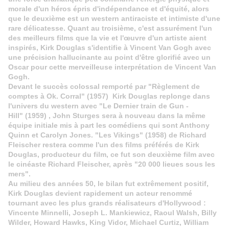
morale d'un héros épris d'indépendance et d'équité, alors
que le deuxième est un western antiraciste et intimiste d'une
rare délicatesse. Quant au troisième, c'est assurément l'un
des meilleurs films que la vie et l'œuvre d'un artiste aient
inspirés, Kirk Douglas s'identifie à Vincent Van Gogh avec
une précision hallucinante au point d'être glorifié avec un
Oscar pour cette merveilleuse interprétation de Vincent Van
Gogh.
Devant le succès colossal remporté par "
Règlement
de
comptes à Ok. Corral" (1957) Kirk Douglas replonge dans
l'univers du western avec "Le Dernier train de Gun -
Hill" (1959) , John Sturges sera à nouveau dans la même
équipe initiale mis à part les comédiens qui sont Anthony
Quinn et Carolyn Jones.
"Les Vikings" (1958) de Richard
Fleischer restera comme l'un des films préférés de Kirk
Douglas, producteur du film, ce fut son deuxième film avec
le cinéaste Richard Fleischer, après "20 000 lieues sous les
mers".
Au milieu des années 50, le bilan fut extrêmement positif,
Kirk Douglas devient rapidement un acteur renommé
tournant avec les plus grands réalisateurs d'Hollywood :
Vincente Minnelli, Joseph L. Mankiewicz, Raoul Walsh, Billy
Wilder, Howard Hawks, King Vidor, Michael Curtiz, William