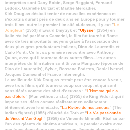
interprètes sont Dany Robin, Serge Reggiani, Fernand
Ledoux, Gabrielle Dorziat et Marthe Mercadier.
Kirk Douglas désirait tenter de nouvelles expériences et
s'expatria durant près de deux ans en Europe pour y tourner
trois films, outre le premier film cité ci-dessus, il y eut "
Le
Jongleur
" (1953) d'Eward Dmytryk et "
Ulysse
" (1954) en
Italie réalisé par Mario Camerini, le film fut tourné à Rome
avec de très importants moyens grâce à l'association des
deux plus gros producteurs italiens, Dino de Laurentiis et
Carlo Ponti. Ce fut sa première rencontre avec Anthony
Quinn, avec qui il tournera deux autres films...les autres
interprètes du film italien sont Silvana Mangano (épouse de
Dino de Laurentiis), Sylvie, Rossana Podesta, Daniel Ivernel,
Jacques Dumesnil et Franco Interlenghi.
Le meilleur de Kirk Douglas restait peut être encore à venir,
avec trois films qu'il tournera coup sur coup, et qui sont
considérés comme des chef d'oeuvres : "
L'Homme qui n'a
pas d'étoile
" (Man without a star) (1955) de King Vidor à qui il
impose ses idées comme réalisateur en collaborant
étritement avec le cinéaste, "
La Rivière de nos amours
" (The
Indian fighter) (1955) d'André de Toth et "
La Vie passionnée
de Vincent Van Gogh
" (1956) de Vincente Minnelli. Réalisé par
l'un des géants du cinéma américain, le premier exalte avec
une force dramatique peu commune l'énergie physique et