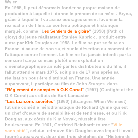
Wyler.
En 1955, Il peut désormais fonder sa propre maison de
production à laquelle il donne le prénom de sa mère : Bryna,
grâce à laquelle il va assez courageusement favoriser la
réalisation de films au contenu politique et historique
marqué, comme "L
es Sentiers de la gloire
" (1958) (Path of
glory) du jeune réalisateur Stanley Kubrick , produit entre
autre par Kirk Douglas en 1958. Le film ne put se faire en
France, à cause de son sujet sur la désertion au moment de
l'attaque contre l'ennemi. Le film ne fut jamais interdit par la
censure française mais plutôt une exploitation
cinématographique annulé par les distributeurs du film, il
fallut attendre mars 1975, soit plus de 17 ans après sa
réalisation pour être
distribué
en France.
Une année
auparavant, il participe au film de
John Sturges dans
"
Règlement de comptes à O.K Corral
" (1957) (Gunfight at the
O.K Corral) aux côtés de Burt Lancaster.
"
Les Liaisons secrètes
" (1960) (Strangers When We meet)
fut une comédie mélodramatique de Richard Quine qui est
un chef d'oeuvre de sensibilité et de tendresse, et ou Kirk
Douglas, aux côtés de Kim Novak, réussit à être
bouleversant
.
En 1961, Gottfried Reinhardt tourne "
Ville
sans pitié
", celui-ci retrouve Kirk Douglas avec lequel il avait
tourné auparavant, deux des trois sketches de "Histoire de