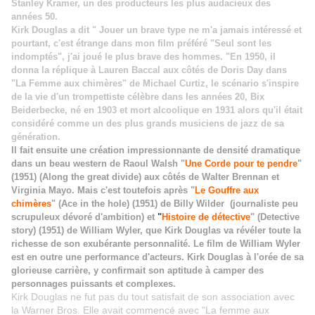
Stanley Kramer, un des producteurs les plus audacieux des
années 50.
Kirk Douglas a dit " Jouer un brave type ne m'a jamais intéressé et
pourtant, c'est étrange dans mon film préféré "Seul sont les
indomptés", j'ai joué le plus brave des hommes. "
En 1950, il
donna la réplique à Lauren Baccal aux côtés de Doris Day dans
"La Femme aux chimères" de Michael Curtiz, le scénario s'inspire
de la vie d'un trompettiste célèbre dans les années 20, Bix
Beiderbecke, né en 1903 et mort alcoolique en 1931 alors qu'il était
considéré comme un des plus grands musiciens de jazz de sa
génération.
Il fait ensuite une création impressionnante de densité dramatique
dans un beau western de Raoul Walsh "
Une Corde pour te pendre
"
(1951) (Along the great divide) aux côtés de Walter Brennan et
Virginia Mayo.
Mais c'est toutefois après "
Le Gouffre aux
chimères
" (Ace in the hole) (1951) de Billy Wilder (journaliste peu
scrupuleux dévoré d'ambition) et
"
Histoire de détective
" (Detective
story) (1951) de William Wyler, que Kirk Douglas va révéler toute la
richesse de son exubérante personnalité. Le film de William Wyler
est en outre une performance d'acteurs. Kirk Douglas à l'orée de sa
glorieuse carrière, y confirmait son aptitude à camper des
personnages puissants et complexes.
Kirk Douglas ne fut pas du tout satisfait de son association avec
la Warner Bros. Elle avait commencé avec "La femme aux