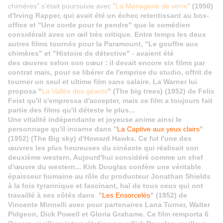
chimères" s'était poursuivie avec "
La Ménagerie de verre
"
(1950)
d'Irving Rapper, qui avait été un échec retentissant au box-
office et "Une corde pour te pendre" que le comédien
considérait avec un œil très critique. Entre temps les deux
autres films tournés pour la Paramount, "Le gouffre aux
chimères" et "Histoire de détective" - avaient été
des œuvres selon son cœur : il devait encore six films par
contrat mais, pour se libérer de l'emprise du studio, offrit de
tourner un seul et ultime film sans salaire. La Warner lui
proposa "
La Vallée des géants
" (The big trees) (1952) de Felix
Feist qu'il s'empressa d'accepter, mais ce film a toujours fait
partie des films qu'il déteste le plus...
Une vitalité indépendante et joyeuse anime ainsi le
personnage qu'il incarne dans "
La Captive aux yeux clairs
"
(1952) (The Big sky) d'Howard Hawks. Ce fut l'une des
œuvres
les plus heureuses du cinéaste qui réalisait son
deuxième western. Aujourd'hui considéré comme un chef
d'
œuvre
du western...
Kirk Douglas confère une véritable
épaisseur humaine au rôle du producteur Jonathan Shields
à la fois tyrannique et fascinant,
haï
de tous ceux qui ont
travaillé à ses côtés dans "
Les Ensorcelés
" (1952) de
Vincente Minnelli avec pour partenaires Lana Turner, Walter
Pidgeon, Dick Powell et Gloria Grahame. Ce film remporta 6