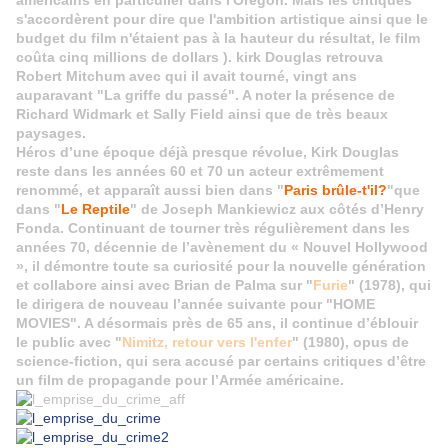
américains en particulier dans l'Oregon. Mais les critiques
s'
accordèrent
pour dire que l'ambition artistique ainsi que le
budget du film n'étaient pas à la hauteur du résultat, le film
coûta cinq millions de dollars ). kirk Douglas retrouva
Robert Mitchum avec qui il avait tourné, vingt ans
auparavant "La griffe du passé". A noter la présence de
Richard Widmark et Sally Field ainsi que de très beaux
paysages.
Héros d’une époque déjà presque révolue, Kirk Douglas
reste dans les années 60 et 70 un acteur extrêmement
renommé, et apparaît aussi bien dans "
Paris brûle-t'il?
"que
dans "
Le Reptile
" de Joseph Mankiewicz aux côtés d’Henry
Fonda. Continuant de tourner très régulièrement dans les
années 70, décennie de l’avènement du « Nouvel Hollywood
», il démontre toute sa curiosité pour la nouvelle génération
et collabore ainsi avec Brian de Palma sur "
Furie
" (1978), qui
le dirigera de nouveau l’année suivante pour "HOME
MOVIES". A désormais près de 65 ans, il continue d’éblouir
le public avec "
Nimitz, retour vers l'enfer
" (1980), opus de
science-fiction, qui sera accusé par certains critiques d’être
un film de propagande pour l’Armée américaine.