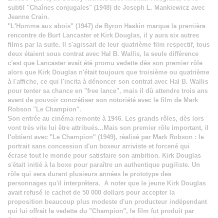
subtil "Chaînes conjugales" (1948) de Joseph L. Mankiewicz avec
Jeanne Crain.
"L'Homme aux abois" (1947) de Byron Haskin marque la première
rencontre de Burt Lancaster et Kirk Douglas, il y aura six autres
films par la suite. Il s'agissait de leur quatrième film respectif, tous
deux étaient sous contrat avec Hal B. Wallis, la seule différence
c'est que Lancaster avait été promu vedette dès son premier rôle
alors que Kirk Douglas n'était toujours que troisième ou quatrième
à l'affiche, ce qui l'incita à dénoncer son contrat avec Hal B. Wallis
pour tenter sa chance en "free lance", mais il dû attendre trois ans
avant de pouvoir concrétiser son notoriété avec le film de Mark
Robson "Le Champion".
Son entrée au cinéma remonte à 1946. Les grands rôles, dès lors
vont très vite lui être attribués...Mais son premier rôle important, il
l'obtient avec "Le Champion" (1949), réalisé par Mark Robson : le
portrait sans concession d'un boxeur arriviste et forcené qui
écrase tout le monde pour satisfaire son ambition. Kirk Douglas
s'était initié à la boxe pour paraître un authentique pugiliste. Un
rôle qui sera durant plusieurs années le prototype des
personnages qu'il interprétera. A noter que le jeune Kirk Douglas
avait refusé le cachet de 50 000 dollars pour accepter la
proposition beaucoup plus modeste d'un producteur indépendant
qui lui offrait la vedette du "Champion", le film fut produit par