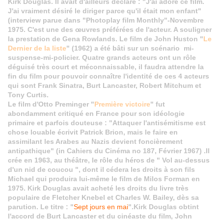
Kirk Douglas. Il avait d'ailleurs déclaré : "J'ai adoré ce film.
J'ai vraiment désiré le diriger parce qu'il était mon enfant"
(interview parue dans "Photoplay film Monthly"-Novembre
1975. C'est une des œuvres préférées de l'acteur. A souligner
la prestation de Gena Rowlands.
Le film de John Huston "
Le
Dernier de la liste
" (1962) a été bâti sur un scénario mi-
suspense-mi-policier. Quatre grands acteurs ont un rôle
déguisé très court et méconnaissable, il faudra attendre la
fin du film pour pouvoir connaître l'identité de ces 4 acteurs
qui sont Frank Sinatra, Burt Lancaster, Robert Mitchum et
Tony Curtis.
Le film d'Otto Preminger "
Première victoire
" fut
abondamment critiqué en France pour son idéologie
primaire et parfois douteuse : "Attaquer l'antisémitisme est
chose louable
écrivit
Patrick Brion, mais le faire en
assimilant les Arabes au Nazis devient foncièrement
antipathique"
(in Cahiers du Cinéma no 187, Février 1967)
.
Il
crée en 1963, au théâtre, le rôle du héros de " Vol au-dessus
d'un nid de coucou ", dont il cédera les droits à son fils
Michael qui produira lui-même le film de Milos Forman en
1975.
Kirk Douglas avait acheté les droits du livre très
populaire de Fletcher Knebel et Charles W. Bailey, dès sa
parution. Le titre : "
Sept jours en mai
".Kirk Douglas obtint
l'accord de Burt Lancaster et du cinéaste du film, John