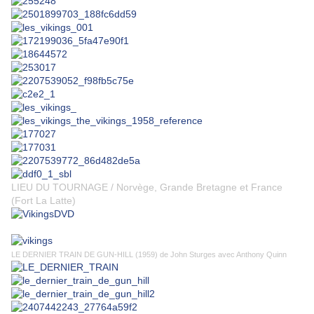
LIEU DU TOURNAGE / Norvège, Grande Bretagne et France
(Fort La Latte)
LE DERNIER TRAIN DE GUN-HILL (1959) de John Sturges avec Anthony Quinn