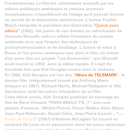
Frankenheimer. Le film fut sévèrement accueilli par les
milieux politiques américains et certains journaux
conservateurs s'inquiétèrent de l'image qu'il pouvait donner
au monde de la démocratie américaines. L'acteur Fredric
March interprète le président des Etats-Unis.
"
Quinze jours
ailleurs
" (1962) fait partie de ces drames ou mélodrames de
Vincente Minnelli, celui-ci reflète l'évolution du cinéma
américain ainsi que l'emploi des techniques de
postsynchronisation et de doublage. L'action se situe à
Rome et l'on pourra remarquer que dans le film, un extrait
d'un autre film est projeté "Les Ensorcelés", que Minnelli
avait tourné en 1952 avec la même équipe. Il s'agit du
troisième film que Kirk Douglas tourne avec le cinéaste.
En 1966, Kirk Douglas est l'un des "
Héros de TELEMARK
", le
dernier film intégralement tourné par Anthony Mann
(disparu en 1967). Richard Harris, Michael Redgrave et Ulla
Jacobsson sont les autres interprètes de ce film.
Cette même année, Kirk Douglas participe au tournage du
film de René Clement "PARIS BRULE-T'IL ?" avec une
pléiade d'acteurs : Michel Piccoli, Orson Welles, Alain Delon,
Jean-Paul Belmondo, Daniel Gélin, Jean-Pierre Cassel....
"
La
Route de l'Ouest
" (1967) d'Andrew McLaglen fut tourné en
couleurs De Luxe et en panavision dans les parcs nationaux