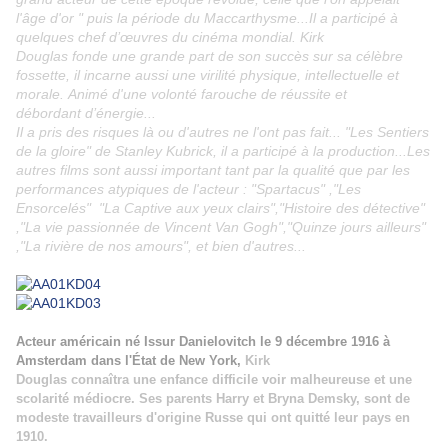
l'âge d'or " puis la période du Maccarthysme...Il a participé à
quelques chef d’œuvres du cinéma mondial. Kirk
Douglas fonde une grande part de son succès sur sa célèbre
fossette, il incarne aussi une virilité physique, intellectuelle et
morale. Animé d'une volonté farouche de réussite et
débordant d’énergie...
Il a pris des risques là ou d'autres ne l'ont pas fait... "Les Sentiers
de la gloire" de Stanley Kubrick, il a participé à la production...Les
autres films sont aussi important tant par la qualité que par les
performances atypiques de l'acteur : "Spartacus" ,"Les
Ensorcelés" "La Captive aux yeux clairs","Histoire des détective"
,"La vie passionnée de Vincent Van Gogh","Quinze jours ailleurs"
,"La rivière de nos amours", et bien d'autres...
Acteur américain né Issur Danielovitch le 9 décembre 1916
à
Amsterdam dans l'État de New York
,
Kirk
Douglas connaîtra une enfance difficile voir malheureuse et une
scolarité médiocre. Ses parents Harry et Bryna Demsky, sont de
modeste travailleurs d'origine Russe qui ont quitté leur pays en
1910.