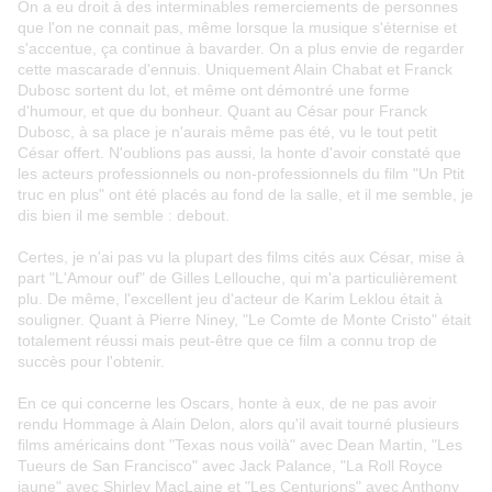
On a eu droit à des interminables remerciements de personnes
que l'on ne connait pas, même lorsque la musique s'éternise et
s'accentue, ça continue à bavarder. On a plus envie de regarder
cette mascarade d'ennuis. Uniquement Alain Chabat et Franck
Dubosc sortent du lot, et même ont démontré une forme
d'humour, et que du bonheur. Quant au César pour Franck
Dubosc, à sa place je n'aurais même pas été, vu le tout petit
César offert. N'oublions pas aussi, la honte d'avoir constaté que
les acteurs professionnels ou non-professionnels du film "Un Ptit
truc en plus" ont été placés au fond de la salle, et il me semble, je
dis bien il me semble : debout.
Certes, je n'ai pas vu la plupart des films cités aux César, mise à
part "L'Amour ouf" de Gilles Lellouche, qui m'a particulièrement
plu. De même, l'excellent jeu d'acteur de Karim Leklou était à
souligner. Quant à Pierre Niney, "Le Comte de Monte Cristo" était
totalement réussi mais peut-être que ce film a connu trop de
succès pour l'obtenir.
En ce qui concerne les Oscars, honte à eux, de ne pas avoir
rendu Hommage à Alain Delon, alors qu'il avait tourné plusieurs
films américains dont "Texas nous voilà" avec Dean Martin, "Les
Tueurs de San Francisco" avec Jack Palance, "La Roll Royce
jaune" avec Shirley MacLaine et "Les Centurions" avec Anthony