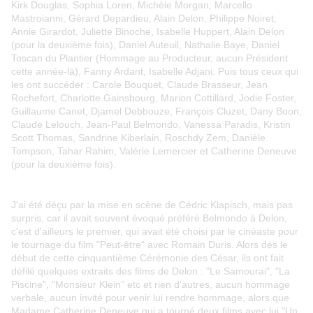
Kirk Douglas, Sophia Loren, Michèle Morgan, Marcello
Mastroianni, Gérard Depardieu, Alain Delon, Philippe Noiret,
Annie Girardot, Juliette Binoche, Isabelle Huppert, Alain Delon
(pour la deuxième fois), Daniel Auteuil, Nathalie Baye, Daniel
Toscan du Plantier (Hommage au Producteur, aucun Président
cette année-là), Fanny Ardant, Isabelle Adjani. Puis tous ceux qui
les ont succéder : Carole Bouquet, Claude Brasseur, Jean
Rochefort, Charlotte Gainsbourg, Marion Cottillard, Jodie Foster,
Guillaume Canet, Djamel Debbouze, François Cluzet, Dany Boon,
Claude Lelouch, Jean-Paul Belmondo, Vanessa Paradis, Kristin
Scott Thomas, Sandrine Kiberlain, Roschdy Zem, Danièle
Tompson, Tahar Rahim, Valérie Lemercier et Catherine Deneuve
(pour la deuxième fois).
J'ai été déçu par la mise en scène de Cédric Klapisch, mais pas
surpris, car il avait souvent évoqué préféré Belmondo à Delon,
c'est d'ailleurs le premier, qui avait été choisi par le cinéaste pour
le tournage du film "Peut-être" avec Romain Duris. Alors dés le
début de cette cinquantième Cérémonie des César, ils ont fait
défilé quelques extraits des films de Delon : "Le Samourai", "La
Piscine", "Monsieur Klein" etc et rien d'autres, aucun hommage
verbale, aucun invité pour venir lui rendre hommage, alors que
Madame Catherine Deneuve qui a tourné deux films avec lui "Un