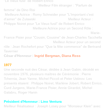
"Le Vieux fusil" de Robert Enrico
Meilleur Film étranger : "Parfum de
femme" de Dino Risi
Meilleure Actrice : Romy Schneider pour "L'Important c'est
d'aimer" de Zulawski Meilleur Acteur :
Philippe Noiret pour "Le Vieux fusil" de Robert Enrico
Meilleure Actrice pour un Second Rôle :
Marie-
France Pisier pour "Cousin, Cousine" de Jean-Charles Tacchella
Meilleur Acteur pour un second
rôle : Jean Rochefort pour "Que la fête commence" de Bertrand
Tavernier
César d'Honneur :
Ingrid Bergman, Diana Ross
1977
Une seconde nuit des César, dédiée à Jean Gabin, décédé en
novembre 1976, plusieurs maîtres de Cérémonie : Pierre
Tchernia, Jean Yanne, Michel Piccoli et Peter Ustinov. Les
présents étaient : Philippe Noiret, Marlène Jobert, Robert Enrico,
Curd Jurgens, Marie-France Pisier, Annie Girardot, Michel
Galabru, Roger Hanin
Président d'Honneur : Lino Ventura
Meilleur Réalisateur : Joseph Losey pour "Monsieur Klein" avec