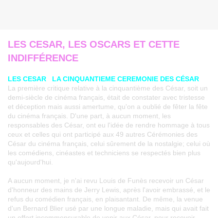
LES CESAR, LES OSCARS ET CETTE
INDIFFÉRENCE
LES CESAR LA CINQUANTIEME CEREMONIE DES CÉSAR
La première critique relative à la cinquantième des César, soit un
demi-siècle de cinéma français, était de constater avec tristesse
et déception mais aussi amertume, qu'on a oublié de fêter la fête
du cinéma français. D'une part, à aucun moment, les
responsables des César, ont eu l'idée de rendre hommage à tous
ceux et celles qui ont participé aux 49 autres Cérémonies des
César du cinéma français, celui sûrement de la nostalgie; celui où
les comédiens, cinéastes et techniciens se respectés bien plus
qu'aujourd'hui.
A aucun moment, je n'ai revu Louis de Funès recevoir un César
d'honneur des mains de Jerry Lewis, après l'avoir embrassé, et le
refus du comédien français, en plaisantant. De même, la venue
d'un Bernard Blier usé par une longue maladie, mais qui avait fait
un effort incommensurable de venir aux César, pour recevoir,