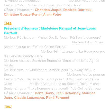
"L'Année des méduses" Meilleur Acteur dans un
Second Rôle : Richard Bohringer pour "L'Addition"
César d'Honneur :
Christian-Jaque, Danielle Darrieux,
Christine Gouze-Renal, Alain Poiré
1986
Président d'Honneur : Madeleine Renaud et Jean-Louis
Barrault
Meilleur Réalisateur : Michel Deville "pour "Péril en la demeure"
Meilleur Film : "Trois
hommes et un couffin" de Coline Serreau
Meilleur Film Etranger : "La Rose pourpre
du Caire de Woody Allen
Meilleure Actrice : Sandrine Bonnaire "Sans toit ni loi" d'Agnès
Varda
Meilleur Acteur : Christophe Lambert pour "Subway" de Luc
Besson Meilleure Actrice pour un
Second Rôle : Bernadette Lafont pour "L'Effrontée" de Claude
Miller Meilleur Acteur dans un Second Rôle : Michel
Boujenah pour "Trois hommes et un couffin" de Coline Serreau
César d'Honneur :
Bette Davis, Jean Delannoy, Maurice
Jarre, Claude Lanzmann, René Ferracci
1987