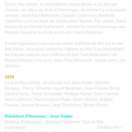
Quinn. Par contre, la comédienne Anouk Aimée a eu plus de
chance, car elle a eu droit à l'hommage, de même il y a quelques
années, Jean-Paul Belmondo, Claude Chabrol ou Bertrand
Tavernier y ont eu droit, de même Jean Marais. Par contre, Gena
Rowlands et Donald Sutherland, mérités le même hommage que
Morgan Freeman a rendu à son ami Gene Hackman.
A noter également une sacrée erreur d'affiche de film sur le site
des César, vous avez confondu l'affiche du film "Les Misérables"
de Claude Lelouch avec l'affiche du film "Les Misérables" de
Robert Hossein, l'un avec Jean-Paul Belmondo, l'autre avec Lino
Ventura
1976
La première année, on pouvait voir Jean Gabin, Michèle
Morgan,, Pierre Tchernia, Ingrid Bergman, Jean-Claude Brialy,
Gérard Oury,, Romy Schneider, Philippe Noiret, Jean Carmet,
Jean Lefebvre, Marie-France Pisier, Marie Dubois, Brigitte
Fossey, Jeanne Moreau, Jean Rochefort, Michel Piccoli.
Président d'Honneur : Jean Gabin
Meilleur Réalisateur : Bertrand Tavernier "Que la fête
commence" Meilleur Film :