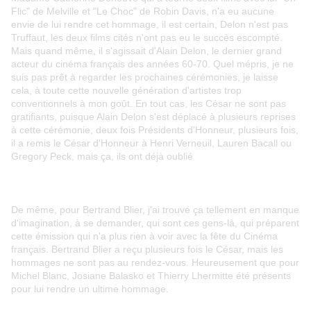
Flic" de Melville et "Le Choc" de Robin Davis, n'a eu aucune
envie de lui rendre cet hommage, il est certain, Delon n'est pas
Truffaut, les deux films cités n'ont pas eu le succès escompté.
Mais quand même, il s'agissait d'Alain Delon, le dernier grand
acteur du cinéma français des années 60-70. Quel mépris, je ne
suis pas prêt à regarder les prochaines cérémonies, je laisse
cela, à toute cette nouvelle génération d'artistes trop
conventionnels à mon goût. En tout cas, les César ne sont pas
gratifiants, puisque Alain Delon s'est déplacé à plusieurs reprises
à cette cérémonie, deux fois Présidents d'Honneur, plusieurs fois,
il a remis le César d'Honneur à Henri Verneuil, Lauren Bacall ou
Gregory Peck, mais ça, ils ont déjà oublié
De même, pour Bertrand Blier, j'ai trouvé ça tellement en manque
d'imagination, à se demander, qui sont ces gens-là, qui préparent
cette émission qui n'a plus rien à voir avec la fête du Cinéma
français. Bertrand Blier a reçu plusieurs fois le César, mais les
hommages ne sont pas au rendez-vous. Heureusement que pour
Michel Blanc, Josiane Balasko et Thierry Lhermitte été présents
pour lui rendre un ultime hommage.