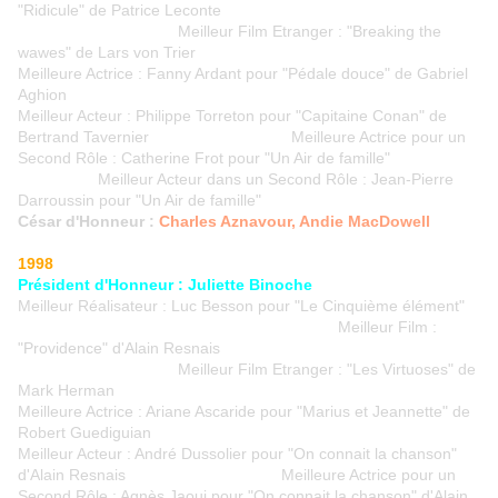
"Ridicule" de Patrice Leconte
Meilleur Film Etranger : "Breaking the
wawes" de Lars von Trier
Meilleure Actrice : Fanny Ardant pour "Pédale douce" de Gabriel
Aghion
Meilleur Acteur : Philippe Torreton pour "Capitaine Conan" de
Bertrand Tavernier Meilleure Actrice pour un
Second Rôle : Catherine Frot pour "Un Air de famille"
Meilleur Acteur dans un Second Rôle : Jean-Pierre
Darroussin pour "Un Air de famille"
César d'Honneur :
Charles Aznavour, Andie MacDowell
1998
Président d'Honneur : Juliette Binoche
Meilleur Réalisateur : Luc Besson pour "Le Cinquième élément"
Meilleur Film :
"Providence" d'Alain Resnais
Meilleur Film Etranger : "Les Virtuoses" de
Mark Herman
Meilleure Actrice : Ariane Ascaride pour "Marius et Jeannette" de
Robert Guediguian
Meilleur Acteur : André Dussolier pour "On connait la chanson"
d'Alain Resnais Meilleure Actrice pour un
Second Rôle : Agnès Jaoui pour "On connait la chanson" d'Alain