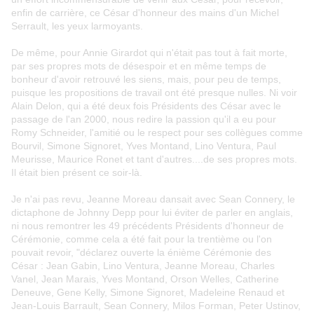
enfin de carrière, ce César d'honneur des mains d'un Michel
Serrault, les yeux larmoyants.
De même, pour Annie Girardot qui n'était pas tout à fait morte,
par ses propres mots de désespoir et en même temps de
bonheur d'avoir retrouvé les siens, mais, pour peu de temps,
puisque les propositions de travail ont été presque nulles. Ni voir
Alain Delon, qui a été deux fois Présidents des César avec le
passage de l'an 2000, nous redire la passion qu'il a eu pour
Romy Schneider, l'amitié ou le respect pour ses collègues comme
Bourvil, Simone Signoret, Yves Montand, Lino Ventura, Paul
Meurisse, Maurice Ronet et tant d'autres....de ses propres mots.
Il était bien présent ce soir-là.
Je n'ai pas revu, Jeanne Moreau dansait avec Sean Connery, le
dictaphone de Johnny Depp pour lui éviter de parler en anglais,
ni nous remontrer les 49 précédents Présidents d'honneur de
Cérémonie, comme cela a été fait pour la trentième ou l'on
pouvait revoir, "déclarez ouverte la énième Cérémonie des
César : Jean Gabin, Lino Ventura, Jeanne Moreau, Charles
Vanel, Jean Marais, Yves Montand, Orson Welles, Catherine
Deneuve, Gene Kelly, Simone Signoret, Madeleine Renaud et
Jean-Louis Barrault, Sean Connery, Milos Forman, Peter Ustinov,