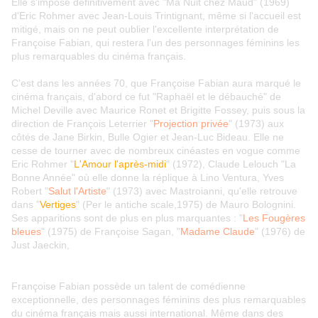
Elle s'impose définitivement avec "Ma Nuit chez Maud" (1969)
d'Eric Rohmer avec Jean-Louis Trintignant, même si l'accueil est
mitigé, mais on ne peut oublier l'excellente interprétation de
Françoise Fabian, qui restera l'un des personnages féminins les
plus remarquables du cinéma français.
C'est dans les années 70, que Françoise Fabian aura marqué le
cinéma français, d'abord ce fut "Raphaël et le débauché" de
Michel Deville avec Maurice Ronet et Brigitte Fossey, puis sous la
direction de François Leterrier "
Projection privée
" (1973) aux
côtés de Jane Birkin, Bulle Ogier et Jean-Luc Bideau. Elle ne
cesse de tourner avec de nombreux cinéastes en vogue comme
Eric Rohmer "
L'Amour l'après-midi
" (1972), Claude Lelouch "La
Bonne Année" où elle donne la réplique à Lino Ventura, Yves
Robert "
Salut l'Artiste
" (1973) avec Mastroianni, qu'elle retrouve
dans "
Vertiges
" (Per le antiche scale,1975) de Mauro Bolognini.
Ses apparitions sont de plus en plus marquantes : "
Les Fougères
bleues
" (1975) de Françoise Sagan,
"
Madame Claude
" (1976) de
Just Jaeckin,
Françoise Fabian possède un talent de comédienne
exceptionnelle, des personnages féminins des plus remarquables
du cinéma français mais aussi international. Même dans des