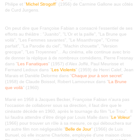
Philipe et "
Michel Strogoff
" (1956) de Carmine Gallone aux côtés
de Curd Jurgens.
On peut dire que Françoise Fabian a consacré l'essentiel de ses
efforts au théâtre : "Juanito", "L'Or et la paille", "La Brune que
voilà", "Les Femmes savantes", "Le Misanthrope", "Crime
parfait", "La Parodie du ciel", "Machin chouette", "Version
grecque", "Les Troyennes"... Au cinéma, elle continue avec brio
de donner la réplique à de nombreux comédiens, Pierre Fresnay
dans "
Les Fanatiques
" (1957) d'Alex Joffé, Paul Meurisse et
Fernand Ledoux dans "
Les Violents
" (1959) de Henri Calef, Jean
Marais et Danièle Delorme dans "
Chaque jour à son secret
"
(1958) de Claude Boissol, Robert Lamoureux dans "
La Brune
que voilà
" (1960)
Marié en 1958 à Jacques Becker, Françoise Fabian n'aura pas
l'occasion de collaborer sous sa direction, il faut dire que le
cinéaste décède en 1960, après le tournage du film "Le Trou". Il
lui faudra attendre d'être dirigé par Louis Malle dans "
Le Voleur
"
(1966) pour trouver un rôle à sa mesure, ce qui débouchera sur
un autre film non négligeable "
Belle de Jour
" (1966) de Luis
Bunuel, où elle incarne Charlotte, employée d'une maison close.