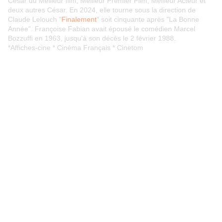
César du Meilleur film, Meilleur Premier Film, Meilleur Acteur et
deux autres César. En 2024, elle tourne sous la direction de
Claude Lelouch "
Finalement
" soit cinquante après "La Bonne
Année". Françoise Fabian avait épousé le comédien Marcel
Bozzuffi en 1963, jusqu'à son décès le 2 février 1988.
*Affiches-cine * Cinéma Français * Cinetom