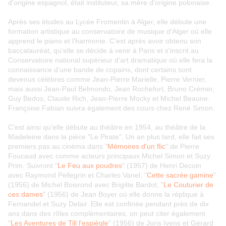
d'origine espagnol, était instituteur, sa mère d'origine polonaise.
Après ses études au Lycée Fromentin à Alger, elle débute une
formation artistique au conservatoire de musique d'Alger où elle
apprend le piano et l'harmonie. C'est après avoir obtenu son
baccalauréat, qu'elle se décide à venir à Paris et s'inscrit au
Conservatoire national supérieur d'art dramatique où elle fera la
connaissance d'une bande de copains, dont certains sont
devenus célèbres comme Jean-Pierre Marielle, Pierre Vernier,
mais aussi Jean-Paul Belmondo, Jean Rochefort, Bruno Crémer,
Guy Bedos, Claude Rich, Jean-Pierre Mocky et Michel Beaune.
Françoise Fabian suivra également des cours chez René Simon.
C'est ainsi qu'elle débute au théâtre en 1954, au théâtre de la
Madeleine dans la pièce "Le Pirate". Un an plus tard, elle fait ses
premiers pas au cinéma dans "
Mémoires d'un flic
" de Pierre
Foucaud avec comme acteurs principaux Michel Simon et Suzy
Prim. Suivront "
Le Feu aux poudres
" (1957) de Henri Decoin
avec Raymond Pellegrin et Charles Vanel, "
Cette sacrée gamine
"
(1956) de Michel Boisrond avec Brigitte Bardot, "
Le Couturier de
ces dames
" (1956) de Jean Boyer où elle donne la réplique à
Fernandel et Suzy Delair. Elle est confinée pendant près de dix
ans dans des rôles complémentaires, on peut citer également
"
Les Aventures de Till l'espiègle
" (1956) de Joris Ivens et Gérard