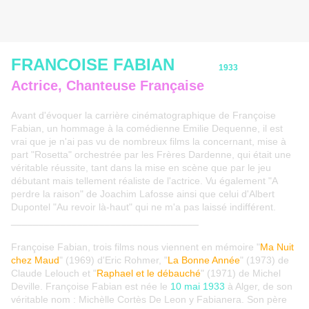
FRANCOISE FABIAN
1933
Actrice, Chanteuse Française
Avant d'évoquer la carrière cinématographique de Françoise
Fabian, un hommage à la comédienne Emilie Dequenne, il est
vrai que je n'ai pas vu de nombreux films la concernant, mise à
part "Rosetta" orchestrée par les Frères Dardenne, qui était une
véritable réussite, tant dans la mise en scène que par le jeu
débutant mais tellement réaliste de l'actrice. Vu également "A
perdre la raison" de Joachim Lafosse ainsi que celui d'Albert
Dupontel "Au revoir là-haut" qui ne m'a pas laissé indifférent.
__________________________________
Françoise Fabian, trois films nous viennent en mémoire "
Ma Nuit
chez Maud
" (1969) d'Eric Rohmer, "
La Bonne Année
" (1973) de
Claude Lelouch et "
Raphael et le débauché
" (1971) de Michel
Deville. Françoise Fabian est née le
10 mai 1933
à Alger, de son
véritable nom : Michèlle Cortès De Leon y Fabianera. Son père