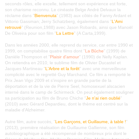
seconds rôles, elle excelle, tellement son expérience est forte,
son charisme reconnu. Le cinéaste Belge André Delvaux la
réclame dans "
Bienvenuta
" (1983) aux côtés de Fanny Ardant et
Vittorio Gassman; Jerry Schatzberg, également dans "
L'Ami
retrouvé
" (Reunion,1988) avec Jason Robards, ainsi que Manoël
De Oliveira pour son film "
La Lettre
" (A Carta,1999).
Dans les années 2000, elle reprend du service, car entre 1990 et
1999, on comptabilise quatre films dont "
La Bûche
" (1999) de
Danièle Thompson et "
Plaisir d'amour
" (1990) de Nelly Kaplan.
On retiendra en 2010, le sublime film de Olivier Ducastel et
Jacques Martineau "
L'Arbre et la forêt
" avec une merveilleuse
complicité avec le regretté Guy Marchand. Ce film a remporté le
Prix Jean Vigo 2009 et s'inspire en grande partie de la
déportation et de la vie de Pierre Seel, homosexuel alscacien
interné dans le camp de Schirmeck. On peut également souligner
sa participation au film de Bruno Chiche "
Je n'ai rien oublié
"
(2010) avec Gérard Depardieu, dont le thème est centré sur la
maladie d'Alzheimer.
Autre film, autre succès, "
Les Garçons, et Guillaume, à table !
"
(2013), première réalisation de Guillaume Gallienne, son film
autobiographique a été récompensé de nombreux prix dont le