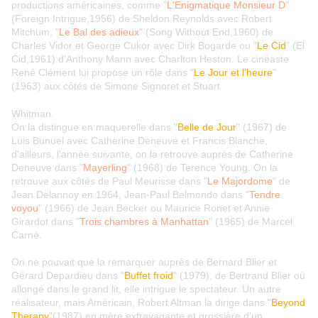
productions américaines, comme "
L'Enigmatique Monsieur D
"
(Foreign Intrigue,1956) de Sheldon Reynolds avec Robert
Mitchum, "
Le Bal des adieux
" (Song Without End,1960) de
Charles Vidor et George Cukor avec Dirk Bogarde ou "
Le Cid
" (El
Cid,1961) d'Anthony Mann avec Charlton Heston. Le cinéaste
René Clément lui propose un rôle dans "
Le Jour et l'heure
"
(1963) aux côtés de Simone Signoret et Stuart
Whitman.
On la distingue en maquerelle dans "
Belle de Jour
" (1967) de
Luis Bunuel avec Catherine Deneuve et Francis Blanche,
d'ailleurs, l'année suivante, on la retrouve auprès de Catherine
Deneuve dans "
Mayerling
" (1968) de Terence Young. On la
retrouve aux côtés de Paul Meurisse dans "
Le Majordome
" de
Jean Delannoy en 1964, Jean-Paul Belmondo dans "
Tendre
voyou
" (1966) de Jean Becker ou Maurice Ronet et Annie
Girardot dans "
Trois chambres à Manhattan
" (1965) de Marcel
Carné.
On ne pouvait que la remarquer auprès de Bernard Blier et
Gérard Depardieu dans "
Buffet froid
" (1979), de Bertrand Blier où
allongé dans le grand lit, elle intrigue le spectateur. Un autre
réalisateur, mais Américain, Robert Altman la dirige dans "
Beyond
Therapy
"(1987) en mère extravagante et grossière d'un