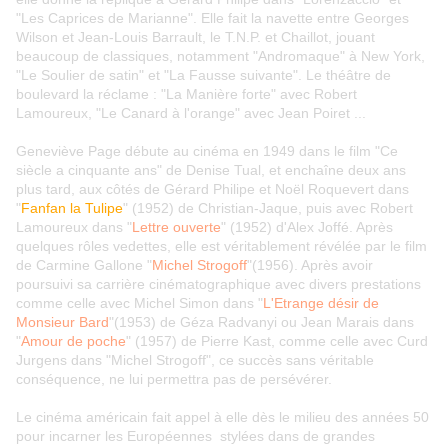
"Les Caprices de Marianne". Elle fait la navette entre Georges
Wilson et Jean-Louis Barrault, le T.N.P. et Chaillot, jouant
beaucoup de classiques, notamment "Andromaque" à New York,
"Le Soulier de satin" et "La Fausse suivante". Le théâtre de
boulevard la réclame : "La Manière forte" avec Robert
Lamoureux, "Le Canard à l'orange" avec Jean Poiret ...
Geneviève Page débute au cinéma en 1949 dans le film "Ce
siècle a cinquante ans" de Denise Tual, et enchaîne deux ans
plus tard, aux côtés de Gérard Philipe et Noël Roquevert dans
"
Fanfan la Tulipe
" (1952) de Christian-Jaque, puis avec Robert
Lamoureux dans "
Lettre ouverte
" (1952) d'Alex Joffé. Après
quelques rôles vedettes, elle est véritablement révélée par le film
de Carmine Gallone "
Michel Strogoff
"(1956). Après avoir
poursuivi sa carrière cinématographique avec divers prestations
comme celle avec Michel Simon dans "
L'Etrange désir de
Monsieur Bard
"(1953) de Géza Radvanyi ou Jean Marais dans
"
Amour de poche
" (1957) de Pierre Kast, comme celle avec Curd
Jurgens dans "Michel Strogoff", ce succès sans véritable
conséquence, ne lui permettra pas de persévérer.
Le cinéma américain fait appel à elle dès le milieu des années 50
pour incarner les Européennes stylées dans de grandes