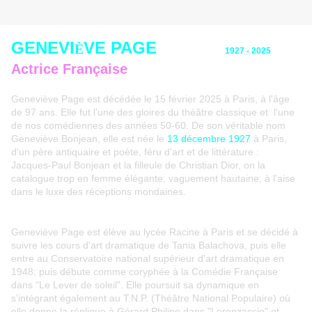
GENEVI
VE PAGE
È
1927 - 2025
Actrice Française
Geneviève Page est décédée le 15 février 2025 à Paris, à l'âge
de 97 ans. Elle fut l'une des gloires du théâtre classique et l'une
de nos comédiennes des années 50-60. De son véritable nom
Geneviève Bonjean, elle est née le
13 décembre 1927
à Paris,
d'un père antiquaire et poète, féru d'art et de littérature :
Jacques-Paul Bonjean et la filleule de Christian Dior, on la
catalogue trop en femme élégante, vaguement hautaine, à l'aise
dans le luxe des réceptions mondaines.
Geneviève Page est élève au lycée Racine à Paris et se décidé à
suivre les cours d'art dramatique de Tania Balachova, puis elle
entre au Conservatoire national supérieur d'art dramatique en
1948; puis débute comme coryphée à la Comédie Française
dans "Le Lever de soleil". Elle poursuit sa dynamique en
s'intégrant également au T.N.P. (Théâtre National Populaire) où
elle donne la réplique à Gérard Philipe dans "Lorenzaccio" et