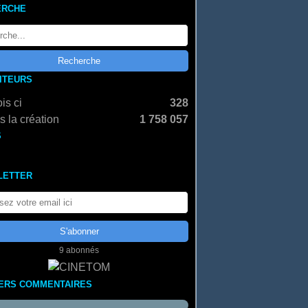
ERCHE
SITEURS
is ci
328
 la création
1 758 057
S
LETTER
9 abonnés
ERS COMMENTAIRES