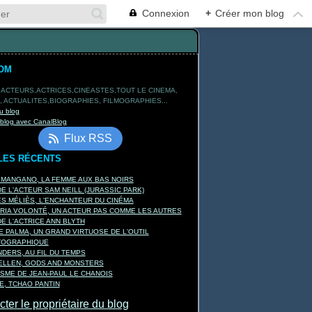
Connexion
+
Créer mon blog
OM
 ACTEURS,ACTRICES,CINEASTES,TOUT LE CINEMA,
 ACTUALITES,BIOGRAPHIES, FILMOGRAPHIES...
u blog
 blog avec CanalBlog
Flux RSS
LES RÉCENTS
 MANGANO, LA FEMME AUX BAS NOIRS
E L'ACTEUR SAM NEILL (JURASSIC PARK)
 MÉLIÈS, L'ENCHANTEUR DU CINÉMA
RIA VOLONTÉ, UN ACTEUR PAS COMME LES AUTRES
E L'ACTRICE ANN BLYTH
E PALMA, UN GRAND VIRTUOSE DE L'OUTIL
TOGRAPHIQUE
DERS, AU FIL DU TEMPS
KELLEN, GODS AND MONSTERS
ISME DE JEAN-PAUL LE CHANOIS
, TCHAO PANTIN
ter le propriétaire du blog