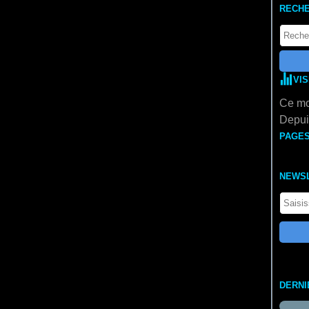
RECH
VI
Ce mo
Depuis
PAGE
NEWS
DERNI