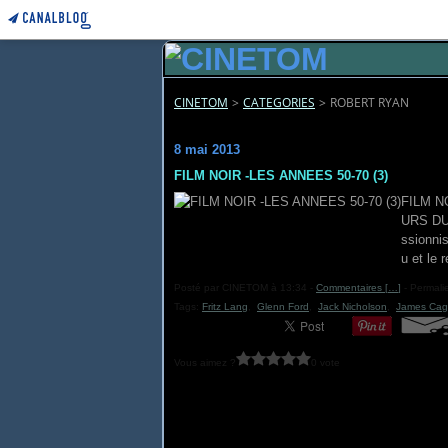
CINETOM
>
CATEGORIES
>
ROBERT RYAN
robert ryan
8 mai 2013
FILM NOIR -LES ANNEES 50-70 (3)
FILM N
URS DU 
ssionnis
u et le 
Posté par CINETOM à 13:34 -
Commentaires [
…
]
- Permalie
Tags:
Fritz Lang
,
Glenn Ford
,
Jack Nicholson
,
James Cag
Vous aimez ?
0 vote