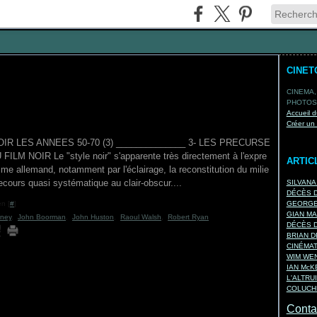
CINET
CINEMA,
PHOTOS,
Accueil d
Créer un
OIR LES ANNEES 50-70 (3) ______________ 3- LES PRECURSE
FILM NOIR Le "style noir" s'apparente très directement à l'expre
ARTIC
me allemand, notamment par l'éclairage, la reconstitution du milie
recours quasi systématique au clair-obscur....
SILVANA
DÉCÈS D
n [
#
]
GEORGES
GIAN MA
ney
,
John Boorman
,
John Huston
,
Raoul Walsh
,
Robert Ryan
DÉCÈS D
BRIAN D
CINÉMA
WIM WEN
IAN Mc
L'ALTRU
COLUCHE
Contac