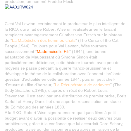
production, un nommé Freddie Fleck.
C'est Val Lewton, certainement le producteur le plus intelligent de
la RKO, qui a fait de Robert Wise un réalisateur en le faisant
remplacer avantageusement Günther von Fritsch sur le plateau
de "
La Malédiction des hommes-chats
" (The Curse of the Cat
People,1944). Toujours pour Val Lewton, Wise tournera
successivement "
Mademoiselle Fifi
" (1944), une bonne
adaptation de Maupassant où Simone Simon était
particulièrement délicieuse, cette histoire tournée avec peu de
moyens se passe pendant la guerre franco-prussienne et
développe le thème de la collaboration avec l'ennemi : brûlante
question d'actualité en cette année 1944;
puis un petit chef-
d'œuvre du film d'horreur, "
Le Récupérateur de cadavres
" (The
Body Snatchers,1945), d'après un récit de Robert Louis
Stevenson. Il est servi par une distribution de premier ordre, Boris
Karloff et Henry Daniell et une superbe reconstitution en studio
du Edimbourg des années 1830.
A la RKO, Robert Wise signera encore quelques films à petit
budget avant d'avoir la possibilité de réaliser deux œuvres plus
ambitieuses, grâce à la confiance que lui accordait Dore Schary,
producteur avisé qui démissionnera peu après en raison de la