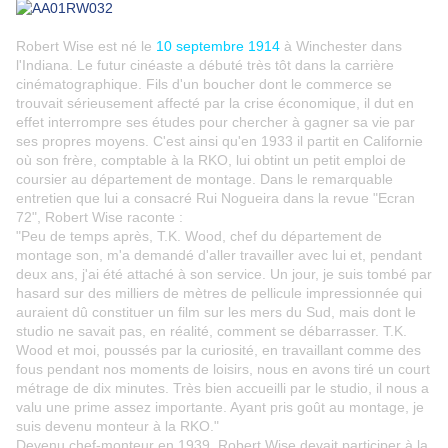
Robert Wise est né le
10 septembre 1914
à Winchester dans
l'Indiana. Le futur cinéaste a débuté très tôt dans la carrière
cinématographique. Fils d'un boucher dont le commerce se
trouvait sérieusement affecté par la crise économique, il dut en
effet interrompre ses études pour chercher à gagner sa vie par
ses propres moyens. C'est ainsi qu'en 1933 il partit en Californie
où son frère, comptable à la RKO, lui obtint un petit emploi de
coursier au département de montage. Dans le remarquable
entretien que lui a consacré Rui Nogueira dans la revue "Ecran
72", Robert Wise raconte :
"Peu de temps après, T.K. Wood, chef du département de
montage son, m'a demandé d'aller travailler avec lui et, pendant
deux ans, j'ai été attaché à son service. Un jour, je suis tombé par
hasard sur des milliers de mètres de pellicule impressionnée qui
auraient dû constituer un film sur les mers du Sud, mais dont le
studio ne savait pas, en réalité, comment se débarrasser. T.K.
Wood et moi, poussés par la curiosité, en travaillant comme des
fous pendant nos moments de loisirs, nous en avons tiré un court
métrage de dix minutes. Très bien accueilli par le studio, il nous a
valu une prime assez importante. Ayant pris goût au montage, je
suis devenu monteur à la RKO."
Devenu chef-monteur en 1939, Robert Wise devait participer à la