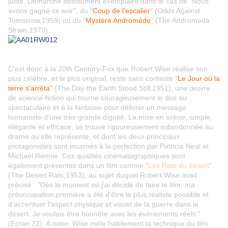
juste. Démarche absolument exemplaire dans le cas de "Nous
avons gagné ce soir", du "
Coup de l'escalier
" (Odds Against
Tomorrow,1959) ou du "
Mystère Andromède
" (The Andromeda
Strain,1970).
C'est donc à la 20th Century-Fox que Robert Wise réalise son
plus célèbre, et le plus original, reste sans conteste "
Le Jour où la
terre s'arrêta
" (The Day the Earth Stood Still,1951), une œuvre
de science-fiction qui tourne courageusement le dos au
spectaculaire et à la fantaisie pour délivrer un message
humaniste d'une très grande dignité. La mise en scène, simple,
élégante et efficace, se trouve rigoureusement subordonnée au
drame qu'elle représente, et dont les deux principaux
protagonistes sont incarnés à la perfection par Patricia Neal et
Michael Rennie. Ces qualités cinématographiques sont
également présentes dans un film comme "
Les Rats du désert
"
(The Desert Rats,1953), au sujet duquel Robert Wise avait
précisé : "Dès le moment où j'ai décidé de faire le film, ma
préoccupation première a été d'être le plus réaliste possible et
d'accentuer l'aspect physique et visuel de la guerre dans le
désert. Je voulais être honnête avec les évènements réels."
(Ecran 72). A noter, Wise mêle habilement la technique du film