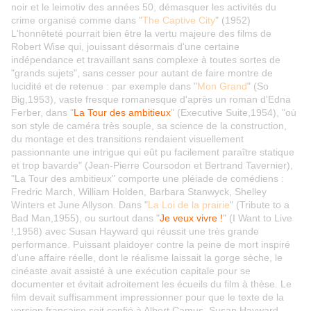
noir et le leimotiv des années 50, démasquer les activités du
crime organisé comme dans "
The Captive City
" (1952)
L'honnêteté pourrait bien être la vertu majeure des films de
Robert Wise qui, jouissant désormais d'une certaine
indépendance et travaillant sans complexe à toutes sortes de
"grands sujets", sans cesser pour autant de faire montre de
lucidité et de retenue : par exemple dans "
Mon Grand
" (So
Big,1953), vaste fresque romanesque d'après un roman d'Edna
Ferber, dans "
La Tour des ambitieux
" (Executive Suite,1954), "où
son style de caméra très souple, sa science de la construction,
du montage et des transitions rendaient visuellement
passionnante une intrigue qui eût pu facilement paraître statique
et trop bavarde" (Jean-Pierre Coursodon et Bertrand Tavernier),
"La Tour des ambitieux" comporte une pléiade de comédiens :
Fredric March, William Holden, Barbara Stanwyck, Shelley
Winters et June Allyson. D
ans "
La Loi de la prairie
" (Tribute to a
Bad Man,1955), ou surtout dans "
Je veux vivre !
" (I Want to Live
!,1958) avec Susan Hayward qui réussit une très grande
performance. Puissant plaidoyer contre la peine de mort inspiré
d'une affaire réelle, dont le réalisme laissait la gorge sèche, le
cinéaste avait assisté à une exécution capitale pour se
documenter et évitait adroitement les écueils du film à thèse. Le
film devait suffisamment impressionner pour que le texte de la
version française soit confié à Albert Camus. Susan Hayward