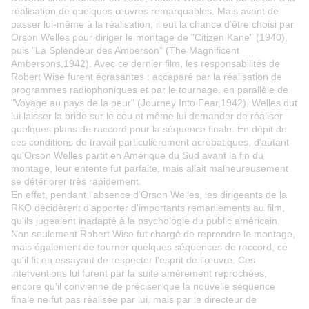
réalisation de quelques œuvres remarquables. Mais avant de
passer lui-même à la réalisation, il eut la chance d'être choisi par
Orson Welles pour diriger le montage de "Citizen Kane" (1940),
puis "La Splendeur des Amberson" (The Magnificent
Ambersons,1942). Avec ce dernier film, les responsabilités de
Robert Wise furent écrasantes : accaparé par la réalisation de
programmes radiophoniques et par le tournage, en parallèle de
"Voyage au pays de la peur" (Journey Into Fear,1942), Welles dut
lui laisser la bride sur le cou et même lui demander de réaliser
quelques plans de raccord pour la séquence finale. En dépit de
ces conditions de travail particulièrement acrobatiques, d'autant
qu'Orson Welles partit en Amérique du Sud avant la fin du
montage, leur entente fut parfaite, mais allait malheureusement
se détériorer très rapidement.
En effet, pendant l'absence d'Orson Welles, les dirigeants de la
RKO décidèrent d'apporter d'importants remaniements au film,
qu'ils jugeaient inadapté à la psychologie du public américain.
Non seulement Robert Wise fut chargé de reprendre le montage,
mais également de tourner quelques séquences de raccord, ce
qu'il fit en essayant de respecter l'esprit de l'œuvre. Ces
interventions lui furent par la suite amèrement reprochées,
encore qu'il convienne de préciser que la nouvelle séquence
finale ne fut pas réalisée par lui, mais par le directeur de