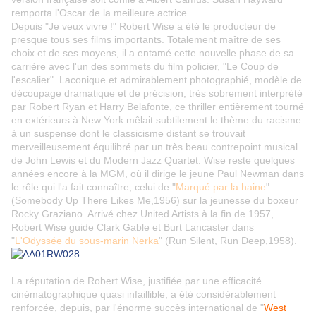
remporta l'Oscar de la meilleure actrice.
Depuis "Je veux vivre !" Robert Wise a été le producteur de
presque tous ses films importants. Totalement maître de ses
choix et de ses moyens, il a entamé cette nouvelle phase de sa
carrière avec l'un des sommets du film policier, "Le Coup de
l'escalier". Laconique et admirablement photographié, modèle de
découpage dramatique et de précision, très sobrement interprété
par Robert Ryan et Harry Belafonte, ce thriller entièrement tourné
en extérieurs à New York mêlait subtilement le thème du racisme
à un suspense dont le classicisme distant se trouvait
merveilleusement équilibré par un très beau contrepoint musical
de John Lewis et du Modern Jazz Quartet. Wise reste quelques
années encore à la MGM, où il dirige le jeune Paul Newman dans
le rôle qui l'a fait connaître, celui de "
Marqué par la haine
"
(Somebody Up There Likes Me,1956) sur la jeunesse du boxeur
Rocky Graziano. Arrivé chez United Artists à la fin de 1957,
Robert Wise guide Clark Gable et Burt Lancaster dans
"
L'Odyssée du sous-marin Nerka
" (Run Silent, Run Deep,1958).
La réputation de Robert Wise, justifiée par une efficacité
cinématographique quasi infaillible, a été considérablement
renforcée, depuis, par l'énorme succès international de "
West