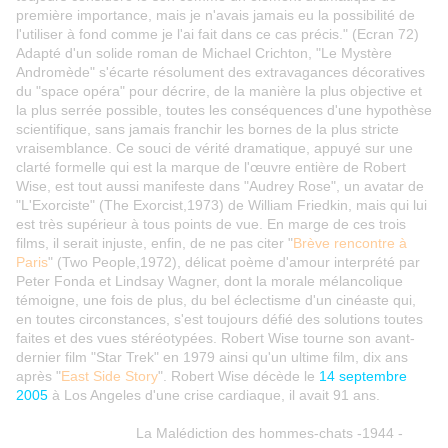
première importance, mais je n'avais jamais eu la possibilité de
l'utiliser à fond comme je l'ai fait dans ce cas précis." (Ecran 72)
Adapté d'un solide roman de Michael Crichton, "Le Mystère
Andromède" s'écarte résolument des extravagances décoratives
du "space opéra" pour décrire, de la manière la plus objective et
la plus serrée possible, toutes les conséquences d'une hypothèse
scientifique, sans jamais franchir les bornes de la plus stricte
vraisemblance. Ce souci de vérité dramatique, appuyé sur une
clarté formelle qui est la marque de l'œuvre entière de Robert
Wise, est tout aussi manifeste dans "Audrey Rose", un avatar de
"L'Exorciste" (The Exorcist,1973) de William Friedkin, mais qui lui
est très supérieur à tous points de vue. En marge de ces trois
films, il serait injuste, enfin, de ne pas citer "
Brève rencontre à
Paris
" (Two People,1972), délicat poème d'amour interprété par
Peter Fonda et Lindsay Wagner, dont la morale mélancolique
témoigne, une fois de plus, du bel éclectisme d'un cinéaste qui,
en toutes circonstances, s'est toujours défié des solutions toutes
faites et des vues stéréotypées. Robert Wise tourne son avant-
dernier film "Star Trek" en 1979 ainsi qu'un ultime film, dix ans
après "
East Side Story
". Robert Wise décède le
14 septembre
2005
à Los Angeles d'une crise cardiaque, il avait 91 ans.
La Malédiction des hommes-chats -1944 -