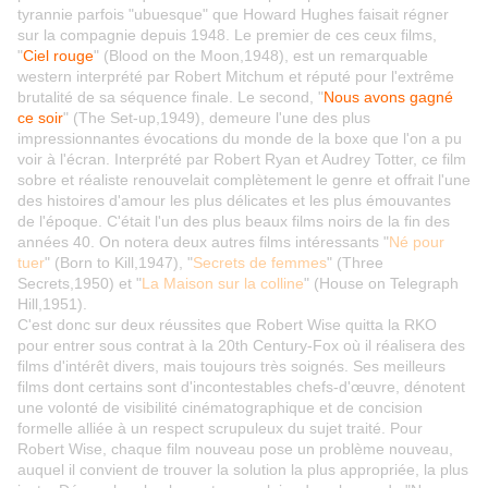
tyrannie parfois "ubuesque" que Howard Hughes faisait régner
sur la compagnie depuis 1948. Le premier de ces ceux films,
"
Ciel rouge
" (Blood on the Moon,1948), est un remarquable
western interprété par Robert Mitchum et réputé pour l'extrême
brutalité de sa séquence finale. Le second, "
Nous avons gagné
ce soir
" (The Set-up,1949), demeure l'une des plus
impressionnantes évocations du monde de la boxe que l'on a pu
voir à l'écran. Interprété par Robert Ryan et Audrey Totter, ce film
sobre et réaliste renouvelait complètement le genre et offrait l'une
des histoires d'amour les plus délicates et les plus émouvantes
de l'époque. C'était l'un des plus beaux films noirs de la fin des
années 40. On notera deux autres films intéressants "
Né pour
tuer
" (Born to Kill,1947), "
Secrets de femmes
" (Three
Secrets,1950) et "
La Maison sur la colline
" (House on Telegraph
Hill,1951).
C'est donc sur deux réussites que Robert Wise quitta la RKO
pour entrer sous contrat à la 20th Century-Fox où il réalisera des
films d'intérêt divers, mais toujours très soignés. Ses meilleurs
films dont certains sont d'incontestables chefs-d'œuvre, dénotent
une volonté de visibilité cinématographique et de concision
formelle alliée à un respect scrupuleux du sujet traité. Pour
Robert Wise, chaque film nouveau pose un problème nouveau,
auquel il convient de trouver la solution la plus appropriée, la plus