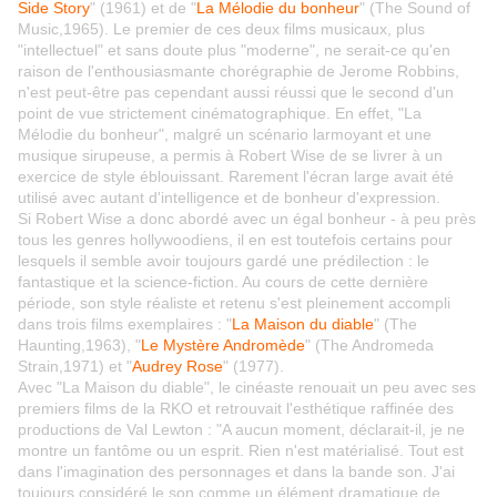
Side Story
" (1961) et de "
La Mélodie du bonheur
" (The Sound of
Music,1965). Le premier de ces deux films musicaux, plus
"intellectuel" et sans doute plus "moderne", ne serait-ce qu'en
raison de l'enthousiasmante chorégraphie de Jerome Robbins,
n'est peut-être pas cependant aussi réussi que le second d'un
point de vue strictement cinématographique. En effet, "La
Mélodie du bonheur", malgré un scénario larmoyant et une
musique sirupeuse, a permis à Robert Wise de se livrer à un
exercice de style éblouissant. Rarement l'écran large avait été
utilisé avec autant d'intelligence et de bonheur d'expression.
Si Robert Wise a donc abordé avec un égal bonheur - à peu près
tous les genres hollywoodiens, il en est toutefois certains pour
lesquels il semble avoir toujours gardé une prédilection : le
fantastique et la science-fiction. Au cours de cette dernière
période, son style réaliste et retenu s'est pleinement accompli
dans trois films exemplaires : "
La Maison du diable
" (The
Haunting,1963), "
Le Mystère Andromède
" (The Andromeda
Strain,1971) et "
Audrey Rose
" (1977).
Avec "La Maison du diable", le cinéaste renouait un peu avec ses
premiers films de la RKO et retrouvait l'esthétique raffinée des
productions de Val Lewton : "A aucun moment, déclarait-il, je ne
montre un fantôme ou un esprit. Rien n'est matérialisé. Tout est
dans l'imagination des personnages et dans la bande son. J'ai
toujours considéré le son comme un élément dramatique de