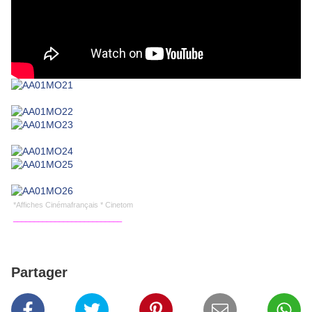
*Affiches Cinémafrançais * Cinetom
__________________________
Partager