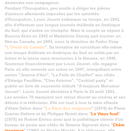
deviendra son compagnon.
Pendant l'Occupation, peu enclin à diriger les pièces
d'auteurs allemands imposées par les autorités
d'Occupation, Louis Jouvet embarque sa troupe, en 1941,
afin d'effectuer une longue tournée théâtrale en Amérique
du Sud, qui s'avère un triomphe. Mais le couple se sépare à
Buenos Aires en 1942 et Madeleine Ozeray part tourner un
film au Canada, en 1943, sous la direction de Fedor Ozep
"
L'Oncle du Canada
". Sa tentative de constituer elle-même
une troupe théâtrale en Amérique du Sud se solde par un
échec et la laisse sans ressources à la Havane, en 1946.
Soutenue financièrement par Louis Jouvet, elle regagne
Paris où elle remonte sur scène en 1947, interprétant entre
autres "Jeanne d'Arc", "La Folle de Chaillot" aux côtés
d'Edwige Feuillère, "Cher Antoine", "Cocktail party" et
publie un livre de souvenirs intitulé "A toujours Monsieur
Jouvet". Louis Jouvet décèdera à Paris le 16 août 1951.
Les années 70 marquent son retour discret au cinéma et ses
débuts à la télévision. Elle est tout à tour la mère effacée
d'Alain Delon dans "
La Race des seigneurs
" (1974) de Pierre
Granier-Deferre et de
Philippe
Noiret dans "
Le Vieux fusil
"
(1975) de Robert Enrico ainsi que la pathétique cliente d'un
bureau de poste aux côtés de Simone Signoret dans "
Chère
inconnue
" (1980) de Moshe Mizrahi. A la télévision, elle