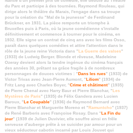
Nantie d'un premier prix de comédie, elle débute au Théâtre
du Parc et participe à des tournées. Raymond Rouleau, qui
dirige alors le théâtre du Marais, l'engage dans sa troupe
pour la création du "Mal de la jeunesse" de Ferdinand
Brückner, en 1931. La pièce remporte un triomphe à
Bruxelles puis à Paris, où la jeune comédienne s'installe
définitivement et commence à tourner pour le cinéma, en
1932. Elle signe un contrat de cinq ans avec les films Osso,
paraît dans quelques comédies et attire l'attention dans le
rôle de la jeune reine Victoria dans "
La Guerre des valses
"
(1933) de Ludwig Berger. Blonde et rêveuse, Madeleine
Ozeray devient alors la tendre ingénue du cinéma français
des années 30, prêtant sa grâce fragile à de nombreux
personnages de douces victimes : "
Dans les rues
" (1933) de
Victor Trivas avec Jean-Pierre Aumont, "
Liliom
" (1934) de
Fritz Lang avec Charles Boyer, "
Crime et châtiment
" (1935)
de Pierre Chenal avec Harry Baur et Pierre Blanchar, "
Les
Mystères de Paris
" (1935) de Félix Gandera avec Lucien
Baroux, "
Le Coupable
" (1936) de Raymond Bernard avec
Pierre Blanchar et Marguerite Moreno et "
Ramuntcho
" (1937)
de René Barberis avec Françoise Rosay. Dans "
La Fin du
jour
" (1939 de Julien Duvivier, elle souffre ainsi en frêle
serveuse d'auberge prête à se suicider par amour pour un
vieux séducteur cabotin incarné par Louis Jouvet qui