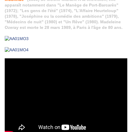
apparaît notamment dans "Le Manège de Port-Barcarès"
(1972); "Les gens de l'été" (1974), "L'Affaire Heurteloup"
(1978), "Joséphine ou la comédie des ambitions" (1979),
"Médecins de nuit" (1980) et "Un Rêve" (1980). Madeleine
Ozeray est morte le 28 mars 1989, à Paris à l'âge de 80 ans.