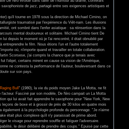
faite De Niro évolue sans faillir de l'humour au drame, conférant
saxophoniste de jazz, partagé entre ses exigences artistiques et
ter) qu'il tourne en 1978 sous la direction de Michael Cimino, on
allurgiste traumatisé par l'expérience du Viêt-nam. Les illusions
mitié, ont sombré dans l'enfer asiatique : sa réinsertion dans la
parcours mental douloureux et solitaire. Michael Cimino tient De
 lui depuis le moment où je l'ai rencontré, il était obnubilé par
t à entreprendre le film. Nous étions l'un et l'autre totalement
importe où, n'importe quand et travailler en totale collaboration.
tin Scorsese, j'ai compris la chance que je tenais avec
 fut l'objet, certains mirent en cause sa vision de l'Amérique,
sonne ne contesta la performance de l'auteur, bouleversant dans ce
 doute sur son pays.
Raging Bull
" (1980), la vie du poids moyen Jake La Motta, ne fit
 l'acteur. Fasciné par son modèle, De Niro campait un La Motta
tion qui lui avait fait apprendre le saxophone pour "New York, New
s leçons de boxe et à grossir de près de 30 kilos en quatre mois
essa également à la psychologie profonde du personnage. "Je n'aime
ake était plus complexe qu'il n'y paraissait de prime abord.
ger le visage pour reprendre souffle et fatiguer l'adversaire.
pabilité, le désir délibéré de prendre des coups." Epuisé par cette