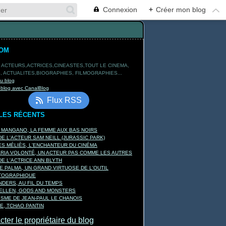
Connexion
+
Créer mon blog
TOM
 ACTEURS,ACTRICES,CINEASTES,TOUT LE CINEMA,
 ACTUALITES,BIOGRAPHIES, FILMOGRAPHIES...
du blog
 blog avec CanalBlog
Flux RSS
LES RÉCENTS
A MANGANO, LA FEMME AUX BAS NOIRS
E L'ACTEUR SAM NEILL (JURASSIC PARK)
S MÉLIÈS, L'ENCHANTEUR DU CINÉMA
ARIA VOLONTÉ, UN ACTEUR PAS COMME LES AUTRES
E L'ACTRICE ANN BLYTH
E PALMA, UN GRAND VIRTUOSE DE L'OUTIL
TOGRAPHIQUE
DERS, AU FIL DU TEMPS
KELLEN, GODS AND MONSTERS
ISME DE JEAN-PAUL LE CHANOIS
E, TCHAO PANTIN
ter le propriétaire du blog