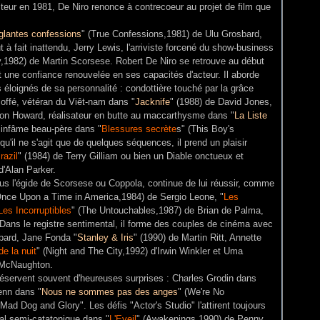
acteur en 1981, De Niro renonce à contrecoeur au projet de film que
glantes confessions
" (True Confessions,1981) de Ulu Grosbard,
t à fait inattendu, Jerry Lewis, l'arriviste forcené du show-business
,1982) de Martin Scorsese. Robert De Niro se retrouve au début
 une confiance renouvelée en ses capacités d'acteur. Il aborde
us éloignés de sa personnalité : condottière touché par la grâce
offé, vétéran du Viêt-nam dans "
Jacknife
" (1988) de David Jones,
Ron Howard, réalisateur en butte au maccarthysme dans "
La Liste
, infâme beau-père dans "
Blessures secrète
s" (This Boy's
'il ne s'agit que de quelques séquences, il prend un plaisir
razil
" (1984) de Terry Gilliam ou bien un Diable onctueux et
d'Alan Parker.
us l'égide de Scorsese ou Coppola, continue de lui réussir, comme
Once Upon a Time in America,1984) de Sergio Leone, "
Les
Les Incorruptibles
" (The Untouchables,1987) de Brian de Palma,
. Dans le registre sentimental, il forme des couples de cinéma avec
sbard, Jane Fonda "
Stanley & Iris
" (1990) de Martin Ritt, Annette
de la nuit
" (Night and The City,1992) d'Irwin Winkler et Uma
 McNaughton.
servent souvent d'heureuses surprises : Charles Grodin dans
enn dans "
Nous ne sommes pas des anges
" (We're No
Mad Dog and Glory". Les défis "Actor's Studio" l'attirent toujours
tal semi-catatonique dans "
L'Eveil
" (Awakenings,1990) de Penny