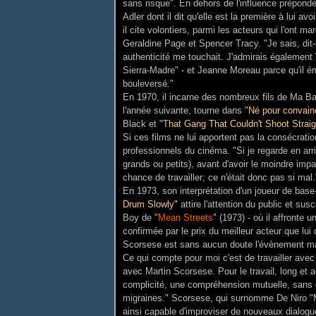
sans risque". En dehors de l'influence prépond
Adler dont il dit qu'elle est la première à lui a
il cite volontiers, parmi les acteurs qui l'ont
Geraldine Page et Spencer Tracy. "Je sais, dit-i
authenticité me touchait. J'admirais également
Sierra-Madre" - et Jeanne Moreau parce qu'il é
bouleversé."
En 1970, il incarne des nombreux fils de Ma Ba
l'année suivante, tourne dans "
Né pour convain
Black et "T
hat Gang That Couldn't Shoot Straig
Si ces films ne lui apportent pas la consécratio
professionnels du cinéma. "Si je regarde en arri
grands ou petits), avant d'avoir le moindre impac
chance de travailler; ce n'était donc pas si mal.
En 1973, son interprétation d'un joueur de bas
Drum Slowly"
attire l'attention du public et sus
Boy de "
Mean Streets
" (1973) - où il affronte u
confirmée par le prix du meilleur acteur que lui
Scorsese est sans aucun doute l'évènement maj
Ce qui compte pour moi c'est de travailler avec 
avec Martin Scorsese. Pour le travail, long et a
complicité, une compréhension mutuelle, sans o
migraines." Scorsese, qui surnomme De Niro "Mr P
ainsi capable d'improviser de nouveaux dialogu