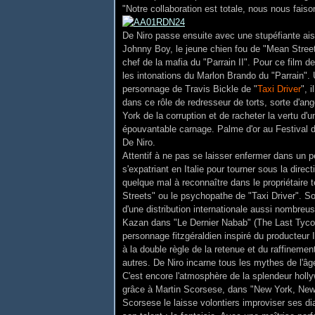
"Notre collaboration est totale, nous nous fais
De Niro passe ensuite avec une stupéfiante ais
Johnny Boy, le jeune chien fou de "Mean Streets
chef de la mafia du "Parrain II". Pour ce film d
les intonations du Marlon Brando du "Parrain".
personnage de Travis Bickle de "
Taxi Driver
", 
dans ce rôle de redresseur de torts, sorte d'ang
York de la corruption et de racheter la vertu d'
épouvantable carnage. Palme d'or au Festival de
De Niro.
Attentif à ne pas se laisser enfermer dans un 
s'expatriant en Italie pour tourner sous la direc
quelque mal à reconnaître dans le propriétaire t
Streets" ou le psychopathe de "Taxi Driver". S
d'une distribution internationale aussi nombreu
Kazan dans "Le Dernier Nabab" (The Last Tycoo
personnage fitzgéraldien inspiré du producteur
à la double règle de la retenue et du raffinement
autres. De Niro incarne tous les mythes de l'âg
C'est encore l'atmosphère de la splendeur holly
grâce à Martin Scorsese, dans "New York, New Y
Scorsese le laisse volontiers improviser ses di