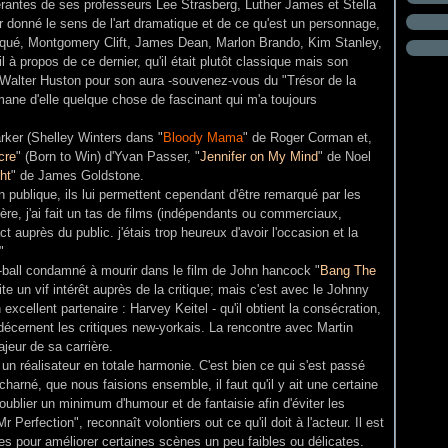
érantes de ses professeurs Lee Strasberg, Luther James et Stella
voir donné le sens de l'art dramatique et de ce qu'est un personnage,
 marqué, Montgomery Clift, James Dean, Marlon Brando, Kim Stanley,
l à propos de ce dernier, qu'il était plutôt classique mais son
 Walter Huston pour son aura -souvenez-vous du "Trésor de la
mane d'elle quelque chose de fascinant qui m'a toujours
rker (Shelley Winters dans "
Bloody Mama
" de Roger Corman et,
cre
" (Born to Win) d'Yvan Passer, "
Jennifer on My Mind
" de Noel
ht
" de James Goldstone.
n publique, ils lui permettent cependant d'être remarqué par les
ère, j'ai fait un tas de films (indépendants ou commerciaux,
t auprès du public. j'étais trop heureux d'avoir l'occasion et la
"
e-ball condamné à mourir dans le film de John hancock "
Bang The
cite un vif intérêt auprès de la critique; mais c'est avec le Johnny
n excellent partenaire : Harvey Keitel - qu'il obtient la consécration,
 décernent les critiques new-yorkais. La rencontre avec Martin
eur de sa carrière.
un réalisateur en totale harmonie. C'est bien ce qui s'est passé
charné, que nous faisions ensemble, il faut qu'il y ait une certaine
ublier un minimum d'humour et de fantaisie afin d'éviter les
erfection", reconnaît volontiers out ce qu'il doit à l'acteur. Il est
es pour améliorer certaines scènes un peu faibles ou délicates.