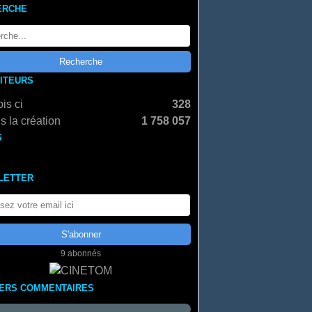
ERCHE
SITEURS
is ci
328
s la création
1 758 057
S
LETTER
9 abonnés
IERS COMMENTAIRES