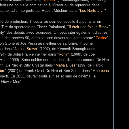
tient une nouvelle nomination à l'Oscar ou de reprendre dans
hopathe jadis interprété par Robert Mitchum dans "
Les Nerfs à vif
"
 de production, Tribeca, au sein de laquelle il a pu faire, en
 Tiré du spectacle de Chazz Palminteri, "
Il était une fois le Bronx
"
Italy" des débuts avec Scorsese. On peut citer également d'autres
rtie des années 90, certains sont devenus cultes comme "
Casino
"
n Stone et Joe Pesci au meilleur de sa forme, il tourne
no dans "
Jackie Brown
" (1997), de Kenneth Branagh dans
994), de John Frankenheimer dans "
Ronin
" (1998), de Joel
wless,1999). Sans oublier certains duos d'acteurs comme De Niro
n, De Niro et Billy Crystal dans "
Mafia Blues
" (199) de Harold
ore
" (2001) de Frank Oz et De Niro et Ben Stiller dans "
Mon beau-
ach. En 2022, devrait sortir sur les écrans de cinéma, le
e Flower Moo".