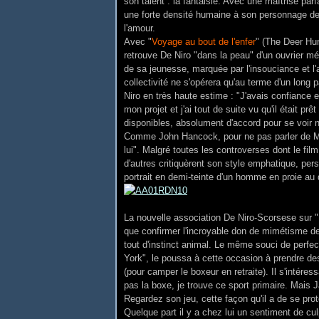
son talent : la fantaisie. Avec une maîtrise par
une forte densité humaine à son personnage de 
l'amour.
Avec "
Voyage au bout de l'enfer
" (The Deer Hun
retrouve De Niro "dans la peau" d'un ouvrier mét
de sa jeunesse, marquée par l'insouciance et l'a
collectivité ne s'opérera qu'au terme d'un long 
Niro en très haute estime : "J'avais confiance en
mon projet et j'ai tout de suite vu qu'il était prê
disponibles, absolument d'accord pour se voir n'
Comme John Hancock, pour ne pas parler de Mar
lui". Malgré toutes les controverses dont le film
d'autres critiquèrent son style emphatique, per
portrait en demi-teinte d'un homme en proie au
La nouvelle association De Niro-Scorsese sur "
que confirmer l'incroyable don de mimétisme de
tout d'instinct animal. Le même souci de perfec
York", le poussa à cette occasion à prendre de
(pour camper le boxeur en retraite). Il s'intér
pas la boxe, je trouve ce sport primaire. Mais J
Regardez son jeu, cette façon qu'il a de se proté
Quelque part il y a chez lui un sentiment de cul