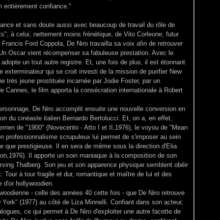
on entièrement confiance."
ance et sans doute aussi avec beaucoup de travail du rôle de
", à celui, nettement moins frénétique, de Vito Corleone, futur
e Francis Ford Coppola, De Niro travailla sa voix afin de retrouver
 Un Oscar vient récompenser sa fabuleuse prestation. Avec le
il adopte un tout autre registre. Et, une fois de plus, il est étonnant
e exterminateur qui se croit investi de la mission de purifier New
une très jeune prostituée incarnée par Jodie Foster, par un
 Cannes, le film apporta la consécration internationale à Robert
personnage, De Niro accomplit ensuite une nouvelle conversion en
tion du cinéaste italien Bernardo Bertolucci. Et, on a, en effet,
errien de "1900" (Novecento - Atto I et II,1976), le voyou de "Mean
on professionnalisme scrupuleux lui permet de s'imposer au sein
se que prestigieuse. Il en sera de même sous la direction d'Elia
n,1976). Il apporte un soin maniaque à la composition de son
 Irving Thalberg. Son jeu et son apparence physique semblent obéir
. Tour à tour fragile et dur, romantique et maître de lui et des
e d'or hollywoodien.
woodienne - celle des années 40 cette fois - que De Niro retrouve
ork" (1977) au côté de Liza Minnelli. Confiant dans son acteur,
alogues, ce qui permet à De Niro d'exploiter une autre facette de