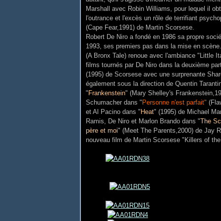
Marshall avec Robin Williams, pour lequel il ob
l'outrance et l'excès un rôle de terrifiant psyc
(Cape Fear,1991) de Martin Scorsese.
Robert De Niro a fondé en 1986 sa propre société
1993, ses premiers pas dans la mise en scène.
(A Bronx Tale) renoue avec l'ambiance "Little 
films tournés par De Niro dans la deuxième pa
(1995) de Scorsese avec une surprenante Sharo
également sous la direction de Quentin Taranti
"
Frankenstein
" (Mary Shelley's Frankenstein,1
Schumacher dans "
Personne n'est parfait"
(Fla
et Al Pacino dans "
Heat
" (1995) de Michael Man
Ramis, De Niro et Marlon Brando dans "
The Sc
père et moi
" (Meet The Parents,2000) de Jay Ro
nouveau film de Martin Scorsese "Killers of th