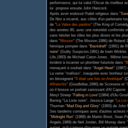
performance, qui lui valut l'Oscar du meilleur 
lui propose ensuite John Hancock.
Après avoir endossé l'habit religieux dans "
San
De Niro a incarné, aux côtés d'un partenaire tou
de "
La Valse des pantins
" (The King of Comédy
des années 80, avec une notoriété confirmée et
sans hésiter les rôles les plus divers et les pl
dans "
Mission
" (The Mission,1986) de Roland J
héroïque pompier dans "
Backdraft
" (1991) de 
noire
" (Guilty Suspicion,1991) de Irwin Winkler
Life,1993) de Michael Caton-Jones...Même lorsqu
évident à incarner un plombier futuriste dans "
B
menaçant à souhait dans "
Angel Heart
" (1987) 
La veine "mafioso", inaugurée avec bonheur so
en témoignent "
Il était une fois en Amérique
" (
Affranchis
" (Goodfellas,1990) de Scorsese et "
où il brosse un portrait saisissant d'Al Capone
Meryl Streep "
Falling in Love
"(1984) d'Ulu Gro
Bening "La Liste noire", Jessica Lange "
La Loi 
Thurman "
Mad Dog and Glory
" (1993) de John
Ses tandems comiques avec d'autres acteurs ré
"
Midnight Run
" (1988) de Martin Brest, Sean P
Angels,1989) de Neil Jordan, Bill Murray dans "
autant, qu'il s'agisse d'incarner un malade men