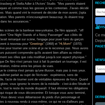
RECH
trasberg et Stella Adler à l'Actors' Studio. "Mes parents étaient
anques et comme tous les gosses je les contestais. J'avais décidé
ces. Mais quand vint le moment de décider de mon avenir, j'opta
ocation. Mes parents m'encouragèrent beaucoup; ils étaient trop
 dans les assurances."
VI
des scènes de la banlieue new-yorkaise, De Niro apparaît, "off
dont "One Night Stands of a Noisy Passenger" aux côtés de
Ce mo
'avait remarqué sur scène, l'engage pour jouer l'ami du garçon
Depui
aborent à nouveau pour "
Greetings
" (1968) et "
Hi,Mom!
" (1970).
PAGE
rrive pour tourner une scène et je ne le reconnus pas. Nous avons
teurs puissent comprendre qu'ils avaient bien affaire au même
sément ses rôles que cela modifiait jusqu'à son aspect physique."
NEWS
e De Niro n'est jamais tout à fait là pendant un tournage; il est
ntration, même entre les prises de vues.
que le cinéma n'est jamais qu'une illusion, mais pas à mes yeux.
aulkner parlait au sujet de l'écrivain : expérience, sens de
rôle, l'acte de tourner sont de véritables épreuves de force. Quand
oire, vous ignorez le revers de la médaille : c'est-à-dire l'étude et
, tout le reste du monde disparaît. Il faut éliminer les obligations
ce qui risque de vous déconcentrer. Et lorsque vous avez terminé,
DERN
é. Vous devez vous débarrasser du poids d'un personnage et
êtes à nouveau rendu à vous-même, ce qui ne va d'ailleurs pas