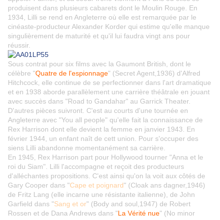
produisent dans plusieurs cabarets dont le Moulin Rouge. En
1934, Lilli se rend en Angleterre où elle est remarquée par le
cinéaste-producteur Alexander Korder qui estime qu'elle manque
singulièrement de maturité et qu'il lui faudra vingt ans pour
réussir.
Sous contrat pour six films avec la Gaumont British, dont le
célèbre "
Quatre de l'espionnage
" (Secret Agent,1936) d'Alfred
Hitchcock, elle continue de se perfectionner dans l'art dramatique
et en 1938 aborde parallèlement une carrière théâtrale en jouant
avec succès dans "Road to Gandahar" au Garrick Theater.
D'autres pièces suivront. C'est au courts d'une tournée en
Angleterre avec "You all people" qu'elle fait la connaissance de
Rex Harrison dont elle devient la femme en janvier 1943. En
février 1944, un enfant naît de cett union. Pour s'occuper des
siens Lilli abandonne momentanément sa carrière.
En 1945, Rex Harrison part pour Hollywood tourner "Anna et le
roi du Siam". Lilli l'accompagne et reçoit des producteurs
d'alléchantes propositions. C'est ainsi qu'on la voit aux côtés de
Gary Cooper dans "
Cape et poignard
" (Cloak ans dagner,1946)
de Fritz Lang (elle incarne une résistante italienne), de John
Garfield dans "
Sang et or
" (Body and soul,1947) de Robert
Rossen et de Dana Andrews dans "
La Vérité nue
" (No minor