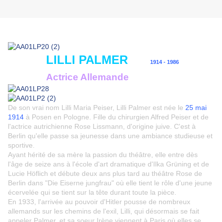
LILLI PALMER
1914 - 1986
Actrice Allemande
De son vrai nom Lilli Maria Peiser, Lilli Palmer est née le
25 mai
1914
à Posen en Pologne. Fille du chirurgien Alfred Peiser et de
l'actrice autrichienne Rose Lissmann, d'origine juive. C'est à
Berlin qu'elle passe sa jeunesse dans une ambiance studieuse et
sportive.
Ayant hérité de sa mère la passion du théâtre, elle entre dès
l'âge de seize ans à l'école d'art dramatique d'Ilka Grüning et de
Lucie Höflich et débute deux ans plus tard au théâtre Rose de
Berlin dans "Die Eiserne jungfrau" où elle tient le rôle d'une jeune
écervelée qui se tient sur la tête durant toute la pièce.
En 1933, l'arrivée au pouvoir d'Hitler pousse de nombreux
allemands sur les chemins de l'exil, Lilli, qui désormais se fait
appeler Palmer, et sa soeur Irène viennent à Paris où elles se