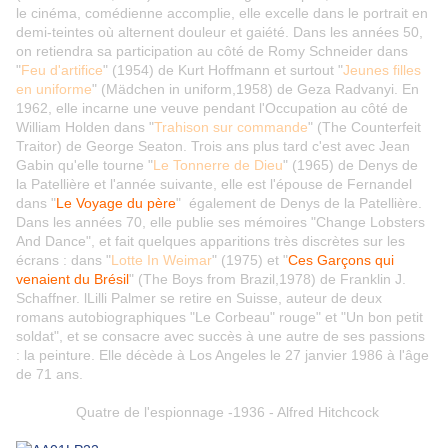
le cinéma, comédienne accomplie, elle excelle dans le portrait en
demi-teintes où alternent douleur et gaiété. Dans les années 50,
on retiendra sa participation au côté de Romy Schneider dans
"
Feu d'artifice
" (1954) de Kurt Hoffmann et surtout "
Jeunes filles
en uniforme
" (Mädchen in uniform,1958) de Geza Radvanyi. En
1962, elle incarne une veuve pendant l'Occupation au côté de
William Holden dans "
Trahison sur commande
" (The Counterfeit
Traitor) de George Seaton. Trois ans plus tard c'est avec Jean
Gabin qu'elle tourne "
Le Tonnerre de Dieu
" (1965) de Denys de
la Patellière et l'année suivante, elle est l'épouse de Fernandel
dans "
Le Voyage du père
" également de Denys de la Patellière.
Dans les années 70, elle publie ses mémoires "Change Lobsters
And Dance", et fait quelques apparitions très discrètes sur les
écrans : dans "
Lotte In Weimar
" (1975) et "
Ces Garçons qui
venaient du Brésil
" (The Boys from Brazil,1978) de Franklin J.
Schaffner. lLilli Palmer se retire en Suisse, auteur de deux
romans autobiographiques "Le Corbeau" rouge" et "Un bon petit
soldat", et se consacre avec succès à une autre de ses passions
: la peinture. Elle décède à Los Angeles le 27 janvier 1986 à l'âge
de 71 ans.
Quatre de l'espionnage -1936 - Alfred Hitchcock