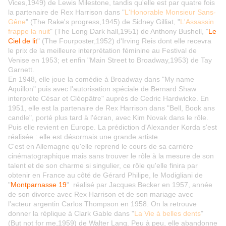
Vices,1949) de Lewis Milestone, tandis qu'elle est par quatre fois
la partenaire de Rex Harrison dans "
L'Honorable Monsieur Sans-
Gêne
" (The Rake's progress,1945) de Sidney Gilliat, "
L'Assassin
frappe la nuit
" (The Long Dark hall,1951) de Anthony Bushell, "
Le
Ciel de lit
" (The Fourposter,1952) d'Irving Reis dont elle recevra
le prix de la meilleure interprétation féminine au Festival de
Venise en 1953; et enfin "Main Street to Broadway,1953) de Tay
Garnett.
En 1948, elle joue la comédie à Broadway dans "My name
Aquillon" puis avec l'autorisation spéciale de Bernard Shaw
interprète César et Cléopâtre" auprès de Cedric Hardwicke. En
1951, elle est la partenaire de Rex Harrison dans "Bell, Book ans
candle", porté plus tard à l'écran, avec Kim Novak dans le rôle.
Puis elle revient en Europe. La prédiction d'Alexander Korda s'est
réalisée : elle est désormais une grande artiste.
C'est en Allemagne qu'elle reprend le cours de sa carrière
cinématographique mais sans trouver le rôle à la mesure de son
talent et de son charme si singulier, ce rôle qu'elle finira par
obtenir en France au côté de Gérard Philipe, le Modigliani de
"
Montparnasse 19
" réalisé par Jacques Becker en 1957, année
de son divorce avec Rex Harrison et de son mariage avec
l'acteur argentin Carlos Thompson en 1958. On la retrouve
donner la réplique à Clark Gable dans "
La Vie à belles dents
"
(But not for me,1959) de Walter Lang. Peu à peu, elle abandonne