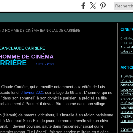
CINE
ND HOMME DE CINÉMA JEAN-CLAUDE CARRIÈRE
CINEMA,
PHOTOS,
Accueil 
EAN-CLAUDE CARRIÈRE
Créer un
HOMME DE CINÉMA
RRI
È
RE
1931 - 2021
ARTIC
SILVAN
DÉCÈS D
GEORGE
-Claude Carrière, qui a travaillé notamment aux côtés de Luis
GIAN M
décédé lundi
8 février 2021
soir à l'âge de 89 ans. L'homme, qui ne
DÉCÈS D
t "dans son sommeil" à son domicile parisien, a précisé sa fille
BRIAN D
chainement à Paris et il devrait être inhumé dans son village
CINÉMA
WIM WEN
IAN Mc
Hérault) de parents viticulteur, il s'installe à en région parisienne
L'ALTRU
ot à Montreuil-Sous-Bois,le jeune homme se révèle vite un élève
COLUCH
anal. Il devient boursier, saute dans l'ascenseur social qui le
Contac
remier roman, "Le Lézard", fait son service militaire en Algérie,