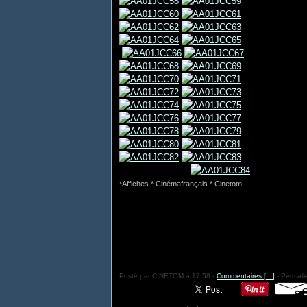
*Affiches * Cinémafrançais * Cinetom
_______________________________
Posté par CINETOM à 17:58 -
Commentaires [
…
]
- Permalie