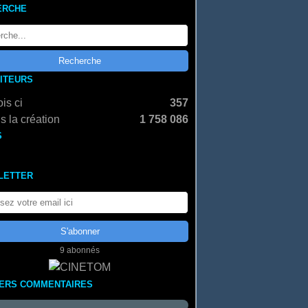
ERCHE
SITEURS
is ci
357
s la création
1 758 086
S
LETTER
9 abonnés
IERS COMMENTAIRES