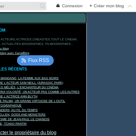
Connexion
+
Créer mon blog
TOM
 ACTEURS,ACTRICES,CINEASTES,TOUT LE CINEMA,
 ACTUALITES,BIOGRAPHIES, FILMOGRAPHIES...
du blog
 blog avec CanalBlog
Flux RSS
LES RÉCENTS
A MANGANO, LA FEMME AUX BAS NOIRS
E L'ACTEUR SAM NEILL (JURASSIC PARK)
S MÉLIÈS, L'ENCHANTEUR DU CINÉMA
ARIA VOLONTÉ, UN ACTEUR PAS COMME LES AUTRES
E L'ACTRICE ANN BLYTH
E PALMA, UN GRAND VIRTUOSE DE L'OUTIL
TOGRAPHIQUE
DERS, AU FIL DU TEMPS
KELLEN, GODS AND MONSTERS
ISME DE JEAN-PAUL LE CHANOIS
E, TCHAO PANTIN
ter le propriétaire du blog