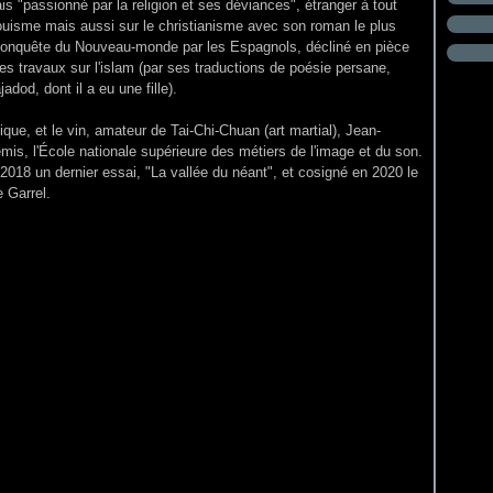
s "passionné par la religion et ses déviances", étranger à tout
ndouisme mais aussi sur le christianisme avec son roman le plus
a conquête du Nouveau-monde par les Espagnols, décliné en pièce
des travaux sur l'islam (par ses traductions de poésie persane,
dod, dont il a eu une fille).
ique, et le vin, amateur de Tai-Chi-Chuan (art martial), Jean-
émis
, l'École nationale supérieure des métiers de l'image et du son.
en 2018 un dernier essai, "La vallée du néant", et cosigné en 2020 le
e Garrel.