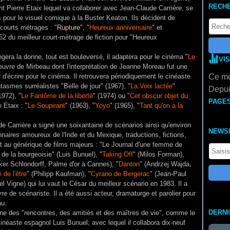
RECH
t Pierre Etaix lequel va collaborer avec Jean-Claude Carrière, se
pour le visuel comique à la Buster Keaton. Ils décident de
 courts métrages : "
Rupture
", "
Heureux anniversaire
" et
1962 du meilleur court-métrage de fiction pour "Heureux
era la donne, tout est bouleversé, il adaptera pour le cinéma "
Le
VI
oeuvre de Mirbeau dont l'interprétation de Jeanne Moreau fut une
r d'écrire pour le cinéma. Il retrouvera périodiquement le cinéaste
Ce mo
ntasmes surréalistes "Belle de jour" (1967), "
La Voix lactée
"
Depui
1972), "
Le Fantôme de la liberté
" (1974) ou "
Cet obscur objet du
PAGE
 Etaix : "
Le Soupirant
" (1963), "
Yoyo
" (1965), "
Tant qu'on a la
 Carrière a signé une soixantaine de scénarios ainsi qu'environ
NEWS
naires amoureux de l'Inde et du Mexique, traductions, fictions,
st au générique de films majeurs : "Le Journal d'une femme de
 de la bourgeoisie" (Luis Bunuel), "
Taking Off
" (Milos Forman),
lker Schlondorff, Palme d'or à Cannes), "
Danton
" (Andrzej Wajda,
 de l'être
" (Philipp Kaufman), "
Cyrano de Bergerac
" (Jean-Paul
 Vigne) qui lui vaut le César du meilleur scénario en 1983. Il a
 de scénariste. Il a été aussi acteur, dramaturge et parolier pour
au.
DERN
gne des "rencontres, des amitiés et des maîtres de vie", comme le
 cinéaste espagnol Luis Bunuel, avec lequel il collabora dix-neuf