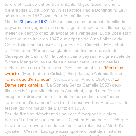
torero et l'actrice ont eu trois enfants: Miguel Bosé, la cheffe
d'entreprise Lucia Dominguin et l'actrice Paola Dominguín. Leur
séparation en 1967 avait été très médiatisée.
Née le
28 janvier 1931
à Milan, issue d'une modeste famille de
paysans, elle gagne sa vie dès l'âge de douze ans. Elle exerça le
métier de dactylo chez un avocat puis vendeuse.
Lucia Bosé était
devenue miss Italie en 1947 aux dépens de Gina Lollobrigida.
Cette distinction lui ouvre les portes de la Cinecitta. Elle débute
en 1950 dans "Pâques sanglantes", un film néo-réaliste de
Giuseppe de Santis. On la voit en vamp paysanne digne rivale de
Silvana Mangano, avant de se classer parmi les actrices les
recherchées du cinéma italien. Ses films notables : "
Mort d'un
cycliste
" (Muerte de un Ciclista,1955) de Juan Antonio Bardem,
"
Chronique d'un amour
" (Cronaca di un Amore,1950) et "
La
Dame sans camélia
" (La Signora Senza Camelie,1953) deux
films réalisés par Michelangelo Antonioni; lequel modifie son
image en retrouvant en elle toute la magie des "divas" avec
"Chronique d'un amour". Ce film fut découvert en France lors du
festival du film maudit de Biarritz en 1950.
Peu de films se détachent de sa riche filmographie d'alors,
hormis "La Dame sans camélia". C'est en Espagne en 1955 que
Lucia Bose trouvera l'un de ses meilleurs rôles avec "Mort d'un
cycliste" . C'est en Espagne aussi qu'elle choisit de s'installer