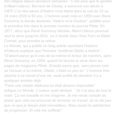
très fatigué depuis plusieurs semaines.
" C'est ainsi que le gendre
d'Albert Uderzo, Bernard de Choisy, a annoncé son décès à
l'AFP. L'un des pères d'Astérix s'est éteint dans la nuit du 23 au
24 mars 2020 à 92 ans. L'homme avait créé en 1959 avec René
Goscinny la bande dessinée "Astérix et le Gaulois", publiée pour
la première fois dans le premier numéro du journal
Pilote
. En
1977, alors que René Goscinny décède, Albert Uderzo poursuit
seul la série jusqu'en 2011, où il choisit Jean-Yves Ferri et Didier
Conrad, pour prendre la relève.
Le Monde,
qui a publié un long article racontant l'histoire
d'Uderzo explique que l'homme "
préférait Obélix à Astérix
" :
"
D'abord parce qu'il créa de lui-même le livreur de menhirs, sans
René Goscinny, en 1959, quand fut lancée la série dans les
pages du magazine Pilote. Ensuite parce que, sans jamais oser
se l'avouer à lui-même, Obélix, c'était un peu lui
." L'homme très
attaché à ce travail d'une vie, avait arrêté de dessiner il y a
quelques années déjà.
"
Faire une simple dédicace lui était devenu impossible
"
indique
Le Monde
. L'auteur avait déclaré : "
Je n'ai plus du tout la
main. Ça me travaille et me chagrine. Je me rends compte du
plaisir que cela me procurait de terminer un travail. Je ne dis pas
que ce que je faisais était merveilleux. Mais j'avais la satisfaction
de progresser. Et cela me suffisait
."