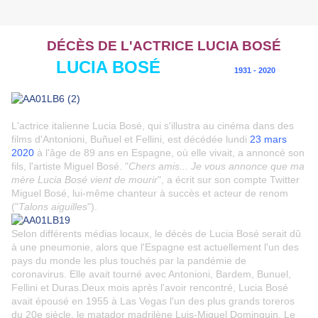
DÉCÈS DE L'ACTRICE LUCIA BOSÉ
LUCIA BOSÉ
1931 - 2020
L'actrice italienne Lucia Bosé, qui s'illustra au cinéma dans des
films d'Antonioni, Buñuel et Fellini, est décédée lundi
23 mars
2020
à l'âge de 89 ans en Espagne, où elle vivait, a annoncé son
fils, l'artiste Miguel Bosé.
"
Chers amis... Je vous annonce que ma
mère Lucia Bosé vient de mourir
", a écrit sur son compte Twitter
Miguel Bosé, lui-même chanteur à succès et acteur de renom
("
Talons aiguilles
").
Selon différents médias locaux, le décès de Lucia Bosé serait dû
à une pneumonie, alors que l'Espagne est actuellement l'un des
pays du monde les plus touchés par la pandémie de
coronavirus. Elle avait tourné avec Antonioni, Bardem, Bunuel,
Fellini et Duras.
Deux mois après l'avoir rencontré, Lucia Bosé
avait épousé en 1955 à Las Vegas l'un des plus grands toreros
du 20e siècle, le matador madrilène Luis-Miguel Dominguin. Le