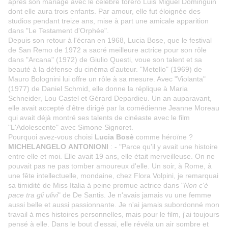
après son mariage avec le célèbre toréro Luis Miguel Dominguin
dont elle aura trois enfants. Par amour, elle fut éloignée des
studios pendant treize ans, mise à part une amicale apparition
dans "Le Testament d'Orphée".
Depuis son retour à l'écran en 1968, Lucia Bose, que le festival
de San Remo de 1972 a sacré meilleure actrice pour son rôle
dans "Arcana" (1972) de Giulio Questi, voue son talent et sa
beauté à la défense du cinéma d'auteur. "Metello" (1969) de
Mauro Bolognini lui offre un rôle à sa mesure. Avec "Violanta"
(1977) de Daniel Schmid, elle donne la réplique à Maria
Schneider, Lou Castel et Gérard Depardieu. Un an auparavant,
elle avait accepté d'être dirigé par la comédienne Jeanne Moreau
qui avait déjà montré ses talents de cinéaste avec le film
"L'Adolescente" avec Simone Signoret.
Pourquoi avez-vous choisi
Lucia Bosè
comme héroïne ?
MICHELANGELO ANTONIONI
: - "Parce qu'il y avait une histoire
entre elle et moi. Elle avait 19 ans, elle était merveilleuse. On ne
pouvait pas ne pas tomber amoureux d'elle. Un soir, à Rome, à
une fête intellectuelle, mondaine, chez Flora Volpini, je remarquai
sa timidité de Miss Italia à peine promue actrice dans "
Non c'è
pace tra gli ulivi
" de De Santis. Je n'avais jamais vu une femme
aussi belle et aussi passionnante. Je n'ai jamais subordonné mon
travail à mes histoires personnelles, mais pour le film, j'ai toujours
pensé à elle. Dans le bout d'essai, elle révéla un air sombre et