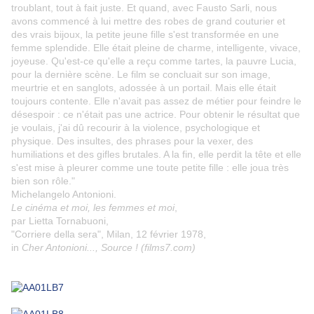
troublant, tout à fait juste. Et quand, avec Fausto Sarli, nous
avons commencé à lui mettre des robes de grand couturier et
des vrais bijoux, la petite jeune fille s'est transformée en une
femme splendide. Elle était pleine de charme, intelligente, vivace,
joyeuse. Qu'est-ce qu'elle a reçu comme tartes, la pauvre Lucia,
pour la dernière scène. Le film se concluait sur son image,
meurtrie et en sanglots, adossée à un portail. Mais elle était
toujours contente. Elle n'avait pas assez de métier pour feindre le
désespoir : ce n'était pas une actrice. Pour obtenir le résultat que
je voulais, j'ai dû recourir à la violence, psychologique et
physique. Des insultes, des phrases pour la vexer, des
humiliations et des gifles brutales. A la fin, elle perdit la tête et elle
s'est mise à pleurer comme une toute petite fille : elle joua très
bien son rôle."
Michelangelo Antonioni.
Le cinéma et moi, les femmes et moi
,
par Lietta Tornabuoni,
"Corriere della sera", Milan, 12 février 1978,
in
Cher Antonioni..., Source ! (films7.com)