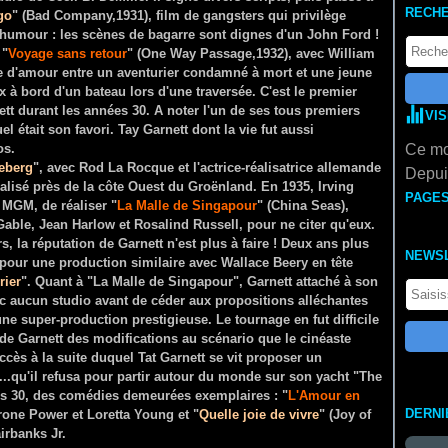
RECH
go
" (Bad Company,1931), film de gangsters qui privilège
'humour : les scènes de bagarre sont dignes d'un John Ford !
 "
Voyage sans retour
" (One Way Passage,1932), avec William
ire d'amour entre un aventurier condamné à mort et une jeune
 à bord d'un bateau lors d'une traversée. C'est le premier
tt durant les années 30. A noter l'un de ses tous premiers
VI
el était son favori. Tay Garnett dont la vie fut aussi
os.
Ce mo
ceberg
", avec Rod La Rocque et l'actrice-réalisatrice allemande
Depuis
éalisé près de la côte Ouest du Groënland. En 1935, Irving
PAGE
 MGM, de réaliser "
La Malle de Singapour
" (China Seas),
able, Jean Harlow et Rosalind Russell, pour ne citer qu'eux.
s, la réputation de Garnett n'est plus à faire ! Deux ans plus
NEWS
ge pour une production similaire avec Wallace Beery en tête
rier
". Quant à "La Malle de Singapour", Garnett attaché à son
c aucun studio avant de céder aux propositions alléchantes
une super-production prestigieuse. Le tournage en fut difficile
de Garnett des modifications au scénario que le cinéaste
ccès à la suite duquel Tat Garnett se vit proposer un
..qu'il refusa pour partir autour du monde sur son yacht "The
ées 30, des comédies demeurées exemplaires : "
L'Amour en
DERNI
rone Power et Loretta Young et "
Quelle joie de vivre
" (Joy of
irbanks Jr.