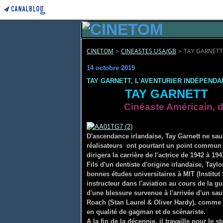
CINETOM
>
CINEASTES USA/GB
>
TAY GARNETT
14 octobre 2019
TAY GARNETT, L'AVENTURIER INDÉPENDA
TAY GARNETT
Cinéaste Américain, d
D'ascendance irlandaise, Tay Garnett ne sa
réalisateurs ont pourtant un point commun :
dirigera la carrière de l'actrice de 1942 à 194
Fils d'un dentiste d'origine irlandaise, Tayl
bonnes études universitaires à MIT (Institut
instructeur dans l'aviation au cours de la gue
d'une blessure survenue à l'arrivée d'un sau
Roach (Stan Laurel & Oliver Hardy), comme ré
en qualité de gagman et de scénariste.
A la fin de la décennie, il travaille pour le s