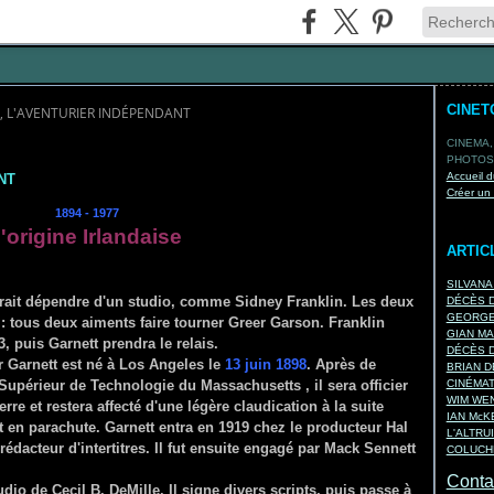
CINET
, L'AVENTURIER INDÉPENDANT
CINEMA,
PHOTOS,
Accueil d
NT
Créer un
1894 - 1977
'origine Irlandaise
ARTIC
SILVANA
urait dépendre d'un studio, comme Sidney Franklin. Les deux
DÉCÈS D
GEORGES
 tous deux aiments faire tourner Greer Garson. Franklin
GIAN MA
3, puis Garnett prendra le relais.
DÉCÈS D
or Garnett est né à Los Angeles le
13 juin 1898
. Après de
BRIAN D
 Supérieur de Technologie du Massachusetts , il sera officier
CINÉMA
WIM WEN
rre et restera affecté d'une légère claudication à la suite
IAN Mc
t en parachute. Garnett entra en 1919 chez le producteur Hal
L'ALTRU
dacteur d'intertitres. Il fut ensuite engagé par Mack Sennett
COLUCHE
Contac
tudio de Cecil B. DeMille. Il signe divers scripts, puis passe à