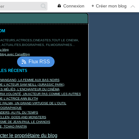
Connexion
+
Créer mon blog
OM
 ACTEURS,ACTRICES,CINEASTES,TOUT LE CINEMA,
 ACTUALITES,BIOGRAPHIES, FILMOGRAPHIES...
u blog
 blog avec CanalBlog
Flux RSS
LES RÉCENTS
 MANGANO, LA FEMME AUX BAS NOIRS
E L'ACTEUR SAM NEILL (JURASSIC PARK)
 MÉLIÈS, L'ENCHANTEUR DU CINÉMA
RIA VOLONTÉ, UN ACTEUR PAS COMME LES AUTRES
E L'ACTRICE ANN BLYTH
E PALMA, UN GRAND VIRTUOSE DE L'OUTIL
TOGRAPHIQUE
DERS, AU FIL DU TEMPS
KELLEN, GODS AND MONSTERS
ISME DE JEAN-PAUL LE CHANOIS
, TCHAO PANTIN
ter le propriétaire du blog