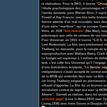
la réalisation. Pour la RKO, il tourne "
Chica
l'étude psychologique des personnages et l
l'année suivante, pour Warner Bros, il signe
Powell et Kay Francis; une très belle histo
femme atteinte d'un mal incurable, tous deux
d'une série "maritime", qui va occuper Garne
films, en 1930 "
Son Homme
" (Her Man), lequ
pittoresque que celle de certains de ses hér
Pour Universal, en 1933, il tourne "
S.O.S. I
Leni Riefenstahl. Le film sera entièrement r
Thalberg lui demande, pour le compte de la
superproduction avec Wallace Beery, Clark G
Le budget est supérieur à 1 million de dollar
tard, c'est cette fois Universal qu'il l'enga
d'une distribution éclatante, "
Le Dernier nég
indépendance n'avait accepté de contrat ave
de la MGM qui entendait faire avec ce film, 
car Irving Thalberg exigeait en permanence 
refusait d'apporter. Le film fut un énorme su
mirobolant contrat de sept ans avec la MGM.
Athene". Garnett va réaliser, dans les ann
première page
" (Love is News,1937) avec Ty
Living,1938) avec Irene Dunne et Douglas Fa