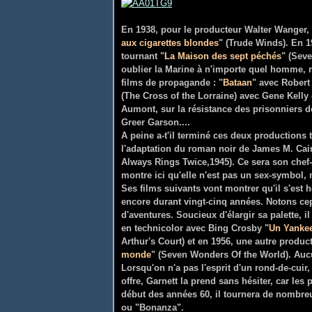
En 1938, pour le producteur Walter Wanger, G
aux cigarettes blondes
" (Trude Winds). En 1
tournant "
La Maison des sept péchés
" (Seve
oublier la Marine à n'importe quel homme, m
films de propagande : "
Bataan
" avec Robert 
(The Cross of the Lorraine) avec Gene Kelly
Aumont, sur la résistance des prisonniers d
Greer Garson....
A peine a-t'il terminé ces deux productions to
l'adaptation du roman noir de James M. Cain
Always Rings Twice,1945). Ce sera son chef
montre ici qu'elle n'est pas un sex-symbol
Ses films suivants vont montrer qu'il s'est 
encore durant vingt-cinq années. Notons cep
d'aventures. Soucieux d'élargir sa palette,
en technicolor avec Bing Crosby "
Un Yankee
Arthur's Court) et en 1956, une autre produc
monde
" (
Seven Wonders Of the World). Aucu
Lorsqu'on n'a pas l'esprit d'un rond-de-cuir, 
offre, Garnett la prend sans hésiter, car le
début des années 60, il tournera de nombr
ou "Bonanza".