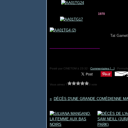
1970
Tat Garnet
_________________________
Posté par CINETOM à 23:32 -
Commentaires [
…
]
- Permalie
Vous aimez ?
0 vote
DÉCÈS D'UNE GRANDE COMÉDIENNE MA
Vous aimerez aussi :