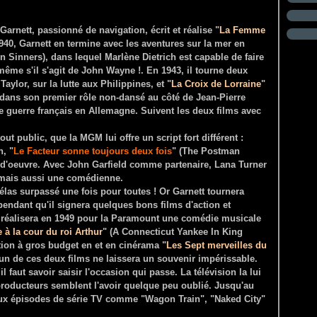
arnett, passionné de navigation, écrit et réalise "
La Femme
940, Garnett en termine avec les aventures sur la mer en
n Sinners), dans lequel Marlène Dietrich est capable de faire
ême s'il s'agit de John Wayne !. En 1943, il tourne deux
Taylor, sur la lutte aux Philippines, et "
La Croix de Lorraine
"
 dans son premier rôle non-dansé au côté de Jean-Pierre
e guerre français en Allemagne. Suivent les deux films avec
ut public, que la MGM lui offre un script fort différent :
, "
Le Facteur sonne toujours deux fois
" (The Postman
-d'oeuvre. Avec John Garfield comme partenaire, Lana Turner
, mais aussi une comédienne.
hélas surpassé une fois pour toutes ! Or Garnett tournera
endant qu'il signera quelques bons films d'action et
 il réalisera en 1949 pour la Paramount une comédie musicale
 à la cour du roi Arthur
" (A Connecticut Yankee In King
tion à gros budget en et en cinérama "
Les Sept merveilles du
n de ces deux films ne laissera un souvenir impérissable.
il faut savoir saisir l'occasion qui passe. La télévision la lui
s producteurs semblent l'avoir quelque peu oublié. Jusqu'au
eux épisodes de série TV comme "Wagon Train", "Naked City"