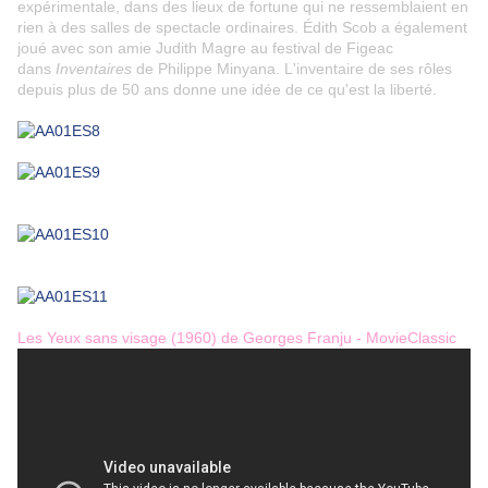
expérimentale, dans des lieux de fortune qui ne ressemblaient en
rien à des salles de spectacle ordinaires. Édith Scob a également
joué avec son amie Judith Magre au festival de Figeac
dans
Inventaires
de Philippe Minyana.
L'inventaire de ses rôles
depuis plus de 50 ans donne une idée de ce qu'est la liberté.
Les Yeux sans visage (1960) de Georges Franju - MovieClassic