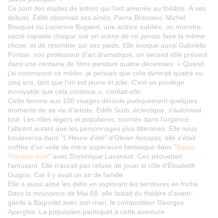
Ce sont des études de lettres qui l'ont amenée au théâtre. À ses
débuts, Édith observait ses aînés, Pierre Brasseur, Michel
Bouquet ou Lucienne Bogaert, une actrice oubliée, un monstre
sacré capable chaque soir en scène de ne jamais faire la même
chose, et de retomber sur ses pieds. Elle évoque aussi Gabrielle
Fontan, son professeur d'art dramatique, un second rôle présent
dans une centaine de films pendant quatre décennies. « Quand
j'ai commencé ce métier, je pensais que cela durerait quatre ou
cinq ans, tant que l'on est jeune et jolie. C'est un privilège
incroyable que cela continue », confiait-elle.
Cette femme aux 100 visages déroule pudiquement quelques
moments de sa vie d'artiste. Édith Scob, éclectique, s'autorisait
tout. Les rôles légers et populaires, tournés dans l'urgence,
l'attirent autant que les personnages plus littéraires. Elle nous
bouleversa dans "L'Heure d'été" d'Olivier Assayas, elle s'était
coiffée d'un voile de mère supérieure fantasque dans "
Soeur
Thérèse.com
"
avec Dominique Lavanant. Ces pirouettes
l'amusent. Elle n'aurait pas refusé de jouer le rôle d'Élisabeth
Guigou. Car il y avait un air de famille.
Elle a aussi aimé les défis en explorant les territoires en friche.
Dans la mouvance de Mai 68, elle faisait du théâtre d'avant-
garde à Bagnolet avec son mari, le compositeur Georges
Aperghis. La population participait à cette aventure