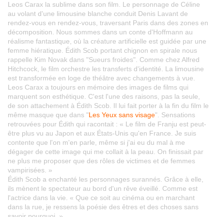
Leos Carax la sublime dans son film. Le personnage de Céline
au volant d'une limousine blanche conduit Denis Lavant de
rendez-vous en rendez-vous, traversant Paris dans des zones en
décomposition. Nous sommes dans un conte d'Hoffmann au
réalisme fantastique, où la créature artificielle est guidée par une
femme hiératique. Édith Scob portant chignon en spirale nous
rappelle Kim Novak dans "Sueurs froides". Comme chez Alfred
Hitchcock, le film orchestre les transferts d'identité. La limousine
est transformée en loge de théâtre avec changements à vue.
Leos Carax a toujours en mémoire des images de films qui
marquent son esthétique. C'est l'une des raisons, pas la seule,
de son attachement à Édith Scob. Il lui fait porter à la fin du film le
même masque que dans "
Les Yeux sans visage
". Sensations
retrouvées pour Édith qui racontait : « Le film de Franju est peut-
être plus vu au Japon et aux États-Unis qu'en France. Je suis
contente que l'on m'en parle, même si j'ai eu du mal à me
dégager de cette image qui me collait à la peau. On finissait par
ne plus me proposer que des rôles de victimes et de femmes
vampirisées. »
Édith Scob a enchanté les personnages surannés. Grâce à elle,
ils mènent le spectateur au bord d'un rêve éveillé. Comme est
l'actrice dans la vie. « Que ce soit au cinéma ou en marchant
dans la rue, je ressens la poésie des êtres et des choses sans
savoir pourquoi. »