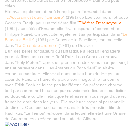
de la réalité. Elle aurait fait une merveilleuse « Dame au petit
chien ».
Elle avait également donné la réplique à Fernandel dans
"
L'Assassin est dans l'annuaire
" (1961) de Léo Joannon, retrouvé
Georges Franju pour un troisième film "
Thérèse Desqueyroux
"
(1962) aux côtés d'Emannuelle Riva (disparue récemment) et
Philippe Noiret. On peut citer également sa participation dans "
Le
Bateau d'Emile
" (1961) de Denys de la Patellière, comme celle
dans "
La Chambre ardente
" (1961) de Duvivier.
L'un des pères fondateurs du fantastique à l'écran l'engagera
pour six films, tout comme Raùl Ruiz. Leos Carax la retrouve
dans "Holy Motors", après un premier rendez-vous manqué, vingt
ans auparavant dans "Les Amants du Pont-Neuf" avait été
coupé au montage. Elle vivait dans un lieu hors du temps, au
cœur de Paris. Un havre de paix à son image. Une rencontre
avec Édith Scob ne laisse pas indifférent. Sa présence charme,
tant par son regard bleu que par sa voix mélodieuse et sa diction
au doux vibrato. Elle n'était que tendresse et vous regardait avec
franchise droit dans les yeux. Elle avait une façon si personnelle
de dire : « C'est une cochonne » dans le très proustien film de
Raúl Ruiz "Le Temps"
retrouvé
, dans lequel elle était une Oriane
de Guermantes excédée par l'attitude de Gilberte.