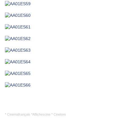
* Cinemafrançais *Affichescine * Cinetom