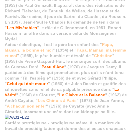
(1953) de Paul Grimault. Il apparaît dans des réalisations de
Richard Fleischer, de Zanuck, de Welles, de Huston et de
Parrish. Sur scène, il joue du Sartre, du Claudel, du Roussin.
En 1957, Jean-Paul le Chanois lui demande de tenir dans
"
Les Misérables
" le rôle de Gillenormand; en 1981, Robert
Hossein lui offre dans sa version celui de Monseigneur
Myriel.
Acteur éclectique, il est le père bon enfant des "
Papa,
Maman, la bonne et moi
" (1954) et "
Papa, Maman, ma femme
et moi
" (1955), le père humble et désolé de "
Christine
"
(1958) de Pierre Gaspard-Huit, le monarque sorti des albums
de Gustave Doré "
Peau d'Ane
" (1970) de Jacques Demy. Il
participe à des films qui promettaient plus qu'ils n'ont tenu
comme "Till l'espiègle" (1956) de et avec Gérard Philipe,
"
Celui qui doit mourir
" (1956) de Jules Dassin et gratifie des
silhouettes sans relief de sa palpable présence dans "
La
Vérité
" (1960) de Clouzot, "
Le Glaive et la Balance
" (1962) de
André Cayatte, "
Les Chinois à Paris
" (1973) de Jean Yanne,
"
A chacun son enfer
" (1976) de Cayatte (avec Annie
Girardot, incarnant une mère dont on kidnappe sa fille...
Carrière prestigieuse - prodigieuse même. A la manière du
travail de prestidigitation qui donne des ailes aux chapeaux