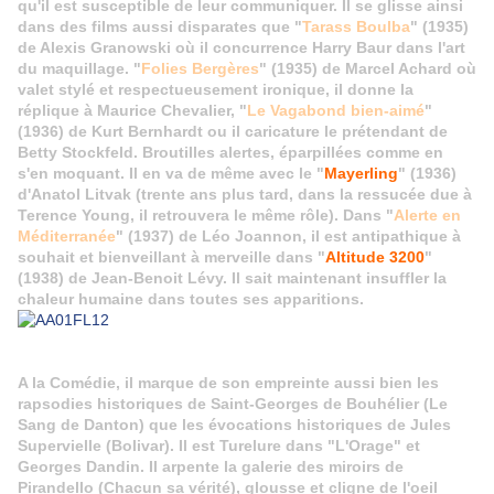
qu'il est susceptible de leur communiquer. Il se glisse ainsi
dans des films aussi disparates que "
Tarass Boulba
" (1935)
de Alexis Granowski où il concurrence Harry Baur dans l'art
du maquillage. "
Folies Bergères
" (1935) de Marcel Achard où
valet stylé et respectueusement ironique, il donne la
réplique à Maurice Chevalier, "
Le Vagabond bien-aimé
"
(1936) de Kurt Bernhardt ou il caricature le prétendant de
Betty Stockfeld. Broutilles alertes, éparpillées comme en
s'en moquant. Il en va de même avec le "
Mayerling
" (1936)
d'Anatol Litvak (trente ans plus tard, dans la ressucée due à
Terence Young, il retrouvera le même rôle).
Dans "
Alerte en
Méditerranée
" (1937) de Léo Joannon, il est antipathique à
souhait et bienveillant à merveille dans "
Altitude 3200
"
(1938) de Jean-Benoit Lévy. Il sait maintenant insuffler la
chaleur humaine dans toutes ses apparitions.
A la Comédie, il marque de son empreinte aussi bien les
rapsodies historiques de Saint-Georges de Bouhélier (Le
Sang de Danton) que les évocations historiques de Jules
Supervielle (Bolivar). Il est Turelure dans "L'Orage" et
Georges Dandin. Il arpente la galerie des miroirs de
Pirandello (Chacun sa vérité), glousse et cligne de l'oeil