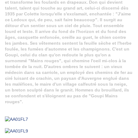
et transforme les foulards en drapeaux. Don qui devient
talent, talent qui touche au grand art, celui-ci discerné dès
1935 par Colette lorsqu'elle s'exclamait, enchantée : "J'aime
ce Ledoux qui, de peu, sait faire beaucoup". Il surgit au
détour d'un sentier sous un ciel de pluie. Tout ensemble
lourd et leste. Il arrive du fond de l'horizon et du fond des
âges, casquette enfoncée, oreille au guet, le chien contre
les jambes. Ses vêtements sentent la feuille sèche et l'herbe
foulée, les fumées d'automne et les champignons. C'est un
Goupi, celui du clan qu'on redoute le plus qu'on a
surnommé "Mains rouges", qui chemine l'oeil mi-clos à la
tombée de la nuit. D'autres ombres le suivent : un vieux
médecin dans sa carriole, un employé des chemins de fer au
ciré luisant de crachin, un paysan d'Auvergne englué dans
les maléfices, le maire d'un village calfeutré sous la neige,
un breton sculpté dans le granit. Hommes du brouillard, ils
se confondent et s'éloignent au pas de "Goupi Mains
rouges".