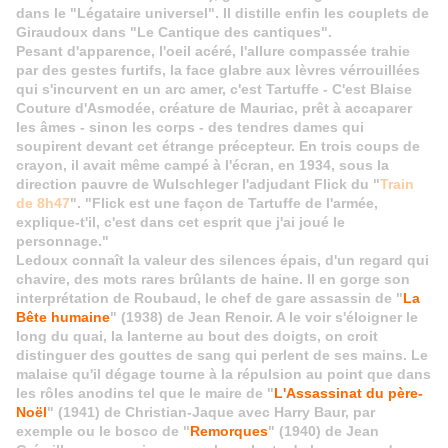
dans le "Légataire universel". Il distille enfin les couplets de
Giraudoux dans "Le Cantique des cantiques".
Pesant d'apparence, l'oeil acéré, l'allure compassée trahie
par des gestes furtifs, la face glabre aux lèvres vérrouillées
qui s'incurvent en un arc amer, c'est Tartuffe - C'est Blaise
Couture d'Asmodée, créature de Mauriac, prêt à accaparer
les âmes - sinon les corps - des tendres dames qui
soupirent devant cet étrange précepteur. En trois coups de
crayon, il avait même campé à l'écran, en 1934, sous la
direction pauvre de Wulschleger l'adjudant Flick du "
Train
de 8h47
". "Flick est une façon de Tartuffe de l'armée,
explique-t'il, c'est dans cet esprit que j'ai joué le
personnage."
Ledoux connaît la valeur des silences épais, d'un regard qui
chavire, des mots rares brûlants de haine. Il en gorge son
interprétation de Roubaud, le chef de gare assassin de "
La
Bête humaine
" (1938) de Jean Renoir. A le voir s'éloigner le
long du quai, la lanterne au bout des doigts, on croit
distinguer des gouttes de sang qui perlent de ses mains. Le
malaise qu'il dégage tourne à la répulsion au point que dans
les rôles anodins tel que le maire de "
L'Assassinat du père-
Noël
" (1941) de Christian-Jaque avec Harry Baur, par
exemple ou le bosco de "
Remorques
" (1940) de Jean