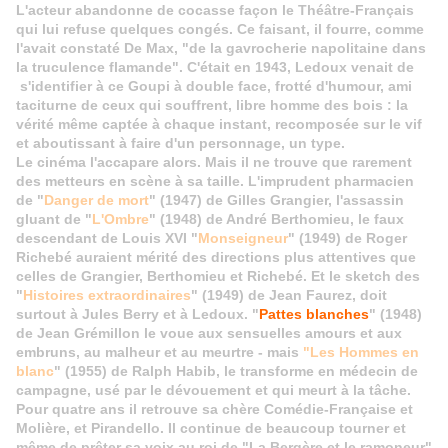
L'acteur abandonne de cocasse façon le Théâtre-Français
qui lui refuse quelques congés. Ce faisant, il fourre, comme
l'avait constaté De Max, "de la gavrocherie napolitaine dans
la truculence flamande". C'était en 1943, Ledoux venait de
s'identifier à ce Goupi à double face, frotté d'humour, ami
taciturne de ceux qui souffrent, libre homme des bois : la
vérité même captée à chaque instant, recomposée sur le vif
et aboutissant à faire d'un personnage, un type.
Le cinéma l'accapare alors. Mais il ne trouve que rarement
des metteurs en scène à sa taille. L'imprudent pharmacien
de "
Danger de mort
" (1947) de Gilles Grangier, l'assassin
gluant de "
L'Ombre
" (1948) de André Berthomieu, le faux
descendant de Louis XVI "
Monseigneur
" (1949) de Roger
Richebé auraient mérité des directions plus attentives que
celles de Grangier, Berthomieu et Richebé. Et le sketch des
"
Histoires extraordinaires
" (1949) de Jean Faurez, doit
surtout à Jules Berry et à Ledoux. "
Pattes blanches
" (1948)
de Jean Grémillon le voue aux sensuelles amours et aux
embruns, au malheur et au meurtre - mais
"Les Hommes en
blanc
" (1955) de Ralph Habib, le transforme en médecin de
campagne, usé par le dévouement et qui meurt à la tâche.
Pour quatre ans il retrouve sa chère Comédie-Française et
Molière, et Pirandello. Il continue de beaucoup tourner et
même de prêter sa voix au roi de "La Bergère et le ramoneur"