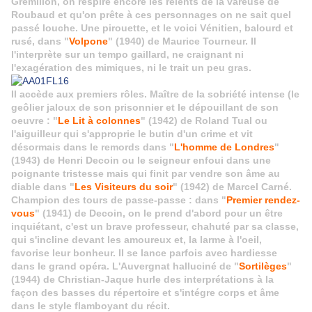
Grémillon, on respire encore les relents de la vareuse de
Roubaud et qu'on prête à ces personnages on ne sait quel
passé louche. Une pirouette, et le voici Vénitien, balourd et
rusé, dans "
Volpone
" (1940) de Maurice Tourneur. Il
l'interprète sur un tempo gaillard, ne craignant ni
l'exagération des mimiques, ni le trait un peu gras.
Il accède aux premiers rôles. Maître de la sobriété intense (le
geôlier jaloux de son prisonnier et le dépouillant de son
oeuvre : "
Le Lit à colonnes
" (1942) de Roland Tual ou
l'aiguilleur qui s'approprie le butin d'un crime et vit
désormais dans le remords dans "
L'homme de Londres
"
(1943) de Henri Decoin ou le seigneur enfoui dans une
poignante tristesse mais qui finit par vendre son âme au
diable dans "
Les Visiteurs du soir
" (1942) de Marcel Carné.
Champion des tours de passe-passe : dans "
Premier rendez-
vous
" (1941) de Decoin, on le prend d'abord pour un être
inquiétant, c'est un brave professeur, chahuté par sa classe,
qui s'incline devant les amoureux et, la larme à l'oeil,
favorise leur bonheur. Il se lance parfois avec hardiesse
dans le grand opéra. L'Auvergnat halluciné de "
Sortilèges
"
(1944) de Christian-Jaque hurle des interprétations à la
façon des basses du répertoire et s'intégre corps et âme
dans le style flamboyant du récit.