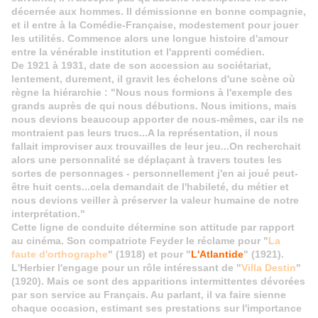
décernée aux hommes. Il démissionne en bonne compagnie,
et il entre à la Comédie-Française, modestement pour jouer
les utilités. Commence alors une longue histoire d'amour
entre la vénérable institution et l'apprenti comédien.
De 1921 à 1931, date de son accession au sociétariat,
lentement, durement, il gravit les échelons d'une scène où
règne la hiérarchie : "Nous nous formions à l'exemple des
grands auprès de qui nous débutions. Nous imitions, mais
nous devions beaucoup apporter de nous-mêmes, car ils ne
montraient pas leurs trucs...A la représentation, il nous
fallait improviser aux trouvailles de leur jeu...On recherchait
alors une personnalité se déplaçant à travers toutes les
sortes de personnages - personnellement j'en ai joué peut-
être huit cents...cela demandait de l'habileté, du métier et
nous devions veiller à préserver la valeur humaine de notre
interprétation."
Cette ligne de conduite détermine son attitude par rapport
au cinéma. Son compatriote Feyder le réclame pour "
La
faute d'orthographe
" (1918) et pour "
L'Atlantide
" (1921).
L'Herbier l'engage pour un rôle intéressant de "
Villa Destin
"
(1920). Mais ce sont des apparitions intermittentes dévorées
par son service au Français. Au parlant, il va faire sienne
chaque occasion, estimant ses prestations sur l'importance