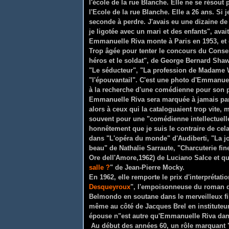
l'école de la rue Blanche. Elle ne se résout 
l'Ecole de la rue Blanche. Elle a 26 ans. Si j
seconde à perdre. J'avais eu une dizaine d
je ligotée avec un mari et des enfants", avai
Emmanuelle Riva monte à Paris en 1953, et o
Trop âgée pour tenter le concours du Conse
héros et le soldat", de George Bernard Shaw
"Le séducteur", "La profession de Madame W
"l'épouvantail". C'est une photo d'Emmanuell
à la recherche d'une comédienne pour son 
Emmanuelle Riva sera marquée à jamais par
alors à ceux qui la cataloguaient trop vite, 
souvent pour une "comédienne intellectuelle
honnêtement que je suis le contraire de cel
dans "L'opéra du monde" d'Audiberti, "La jo
beau" de Nathalie Sarraute, "Charcuterie fine
Ore dell'Amore,1962) de Luciano Salce et q
salle ?
" de Jean-Pierre Mocky.
En 1962, elle remporte le prix d'interprétat
Desqueyroux
", l'empoisonneuse du roman de
Belmondo en soutane dans le merveilleux fil
même au côté de Jacques Brel en instituteur 
épouse n"est autre qu'Emmanuelle Riva dan
Au début des années 60, un rôle marquant 