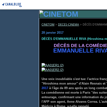
CINETOM
>
DECES-CINEMA
>
DÉCÈS D'EMMANU
28 janvier 2017
DÉCÈS D'EMMANUELLE RIVA (Hiroshima m
DÉCÈS DE LA COMÉDI
EMMANUELLE RIV
Une voix inoubliable s'est tue: l'actrice fr
"Hiroshima mon amour" d'Alain Resnais et 
2017
à l'âge de 89 ans après un long combat 
La comédienne est morte à Paris "des suite
entourage, confirmant une information du jou
l'AFP son agent, Anne Alvares Correa. L'autom
Médicis à Rome, a-t-elle rappelé.