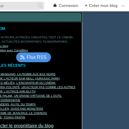
Connexion
+
Créer mon blog
TOM
 ACTEURS,ACTRICES,CINEASTES,TOUT LE CINEMA,
 ACTUALITES,BIOGRAPHIES, FILMOGRAPHIES...
du blog
 blog avec CanalBlog
Flux RSS
LES RÉCENTS
A MANGANO, LA FEMME AUX BAS NOIRS
E L'ACTEUR SAM NEILL (JURASSIC PARK)
S MÉLIÈS, L'ENCHANTEUR DU CINÉMA
ARIA VOLONTÉ, UN ACTEUR PAS COMME LES AUTRES
E L'ACTRICE ANN BLYTH
E PALMA, UN GRAND VIRTUOSE DE L'OUTIL
TOGRAPHIQUE
DERS, AU FIL DU TEMPS
KELLEN, GODS AND MONSTERS
ISME DE JEAN-PAUL LE CHANOIS
E, TCHAO PANTIN
ter le propriétaire du blog