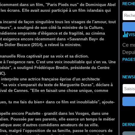
RECH
récemment dans un film, "Paris Pieds nus" de Dominique Abel
les écrans. Elle avait aussi participé à un film islandais qui
 incarné de façon singulière tous les visages de l'amour, tout
eurs", a souligné de son côté la ministre de la Culture,
ienne empreinte d'élégance et de fragilité, au cinéma
VI
n et exigence encore récemment dans +Savannah Bay+ de
 Didier Bezace (2014), a relevé la ministre.
Ce mo
Depui
nuelle Riva captivait par sa voix et sa diction.
PAGE
e à l'exigence rare. C'est une voix inoubliable qui s'en va. Une
poésie", a souligné Frédérique Bredin, présidente du Centre
NC).
NEWS
nterprète une actrice française éprise d'un architecte
"sa voix s'emparait du texte de Marguerite Duras", déclare à
tival de Cannes. "Elle en faisait une chose unique, comme
es, tu me fais du bien+ dans ce film est inoubliable", ajoute-
ppelle encore Paulette - grandit dans les Vosges, dans une
alien. Poussée par ses parents, elle exerce un temps le métier
DERN
matique avec d'autres comédiens amateurs de sa ville.
va, malgré l'opposition de sa famille, passe le concours de