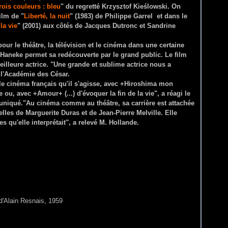
rois couleurs : bleu
" du regretté Krzysztof Kieślowski. On
ilm de "
Liberté, la nuit
" (1983) de Philippe Garrel et dans le
 la vie
" (2001) aux côtés de Jacques Dutronc et Sandrine
 pour le théâtre, la télévision et le cinéma dans une certaine
 Haneke permet sa redécouverte par le grand public. Le film
meilleure actrice. "Une grande et sublime actrice nous a
e l'Académie des César.
 cinéma français qu'il s'agisse, avec +Hiroshima mon
ou, avec +Amour+ (...) d'évoquer la fin de la vie", a réagi le
niqué."Au cinéma comme au théâtre, sa carrière est attachée
elles de Marguerite Duras et de Jean-Pierre Melville. Elle
s qu'elle interprétait", a relevé M. Hollande.
'Alain Resnais, 1959