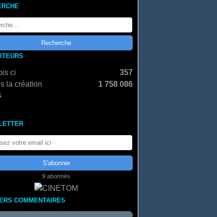
ERCHE
SITEURS
is ci
357
s la création
1 758 086
S
LETTER
9 abonnés
IERS COMMENTAIRES