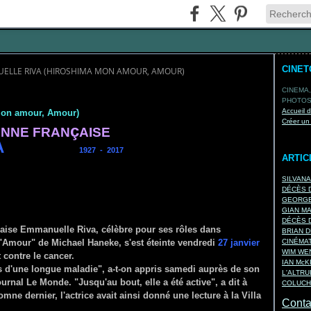
CINE
ELLE RIVA (HIROSHIMA MON AMOUR, AMOUR)
CINEMA,
PHOTOS,
Accueil 
on amour, Amour)
Créer un
ç
ENNE FRAN
AISE
A
1927 - 2017
ARTIC
SILVAN
DÉCÈS D
GEORGE
GIAN M
DÉCÈS D
ançaise Emmanuelle Riva, célèbre pour ses rôles dans
BRIAN D
"Amour" de Michael Haneke, s'est éteinte vendredi
27 janvier
CINÉMA
WIM WEN
contre le cancer.
IAN Mc
s d'une longue maladie", a-t-on appris samedi auprès de son
L'ALTRU
rnal Le Monde. "Jusqu'au bout, elle a été active", a dit à
COLUCH
ne dernier, l'actrice avait ainsi donné une lecture à la Villa
Contac