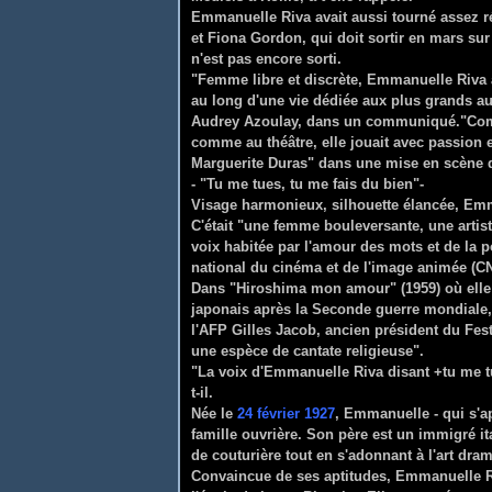
Emmanuelle Riva avait aussi tourné assez 
et Fiona Gordon, qui doit sortir en mars sur 
n'est pas encore sorti.
"Femme libre et discrète, Emmanuelle Riva a
au long d'une vie dédiée aux plus grands aut
Audrey Azoulay, dans un communiqué."Coméd
comme au théâtre, elle jouait avec passio
Marguerite Duras" dans une mise en scène de
- "Tu me tues, tu me fais du bien"-
Visage harmonieux, silhouette élancée, Emma
C'était "une femme bouleversante, une artist
voix habitée par l'amour des mots et de la 
national du cinéma et de l'image animée (C
Dans "Hiroshima mon amour" (1959) où elle i
japonais après la Seconde guerre mondiale, 
l'AFP Gilles Jacob, ancien président du Fes
une espèce de cantate religieuse".
"La voix d'Emmanuelle Riva disant +tu me tu
t-il.
Née le
24 février 1927
, Emmanuelle - qui s'a
famille ouvrière. Son père est un immigré it
de couturière tout en s'adonnant à l'art dra
Convaincue de ses aptitudes, Emmanuelle Ri