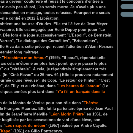
pas à devenir couturière et réussit le concours d'entrée à
e n'avais pas réussi, j'en serais morte. Je n'avais plus une
e demandes en mariage, toutes refusées. Pourquoi me serais-
t-elle confié en 2012 à Libération.
btient une bourse d'études. Elle est l'élève de Jean Meyer.
rvatoire, Elle est engagée par René Dupuy pour jouer "Le
. Dès lors elle joue successivement "L'Espoir", de Bernstein,
arren", "Le dialogue des Carmélites", "Britannicus",
e Riva dans cette pièce qui retient l'attention d'Alain Resnais
premier long métrage.
 "
Hiroshima mon Amour
" (1959). "Il paraît, répondait-elle
mais cela m'étonne au plus haut point, que je passe le plus
" ou "cérébrale". A cela, je répondrais simplement et très
a. (In "Ciné-Revue" du 26 nov. 64.) Elle le prouvera notamment
urnée d'une rêveuse", de Copi, "Le retour de Pinter", "C'est
", de Tilly, et au cinéma, dans "
Les heures de l'amour
" (Le
uelques années plus tard dans "
Y'a t'il un français dans la
ion de la Mostra de Venise pour son rôle dans "
Thérèse
 François Mauriac. Elle fut la partenaire éprise de Jean-Paul
m de Jean-Pierre Melville "
Léon Morin Prêtre
" en 1961, de
fragilisée par les accusations de viol d'une élève, son
s "
Les risques du métier
" (1967) réalisé par André Cayatte.
"
Kapo
" (1961) de Gillo Pontecorvo.