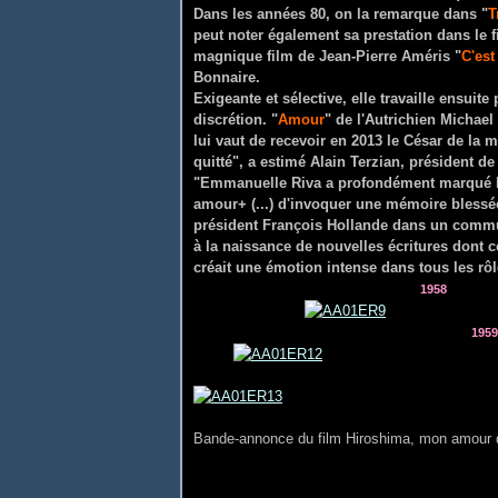
Dans les années 80, on la remarque dans "
T
peut noter également sa prestation dans le f
magnique film de Jean-Pierre Améris "
C'est
Bonnaire.
Exigeante et sélective, elle travaille ensuite
discrétion. "
Amour
" de l'Autrichien Michael
lui vaut de recevoir en 2013 le César de la 
quitté", a estimé Alain Terzian, président d
"Emmanuelle Riva a profondément marqué le
amour+ (...) d'invoquer une mémoire blessée 
président François Hollande dans un commu
à la naissance de nouvelles écritures dont c
créait une émotion intense dans tous les rôle
1958
1959
Bande-annonce du film Hiroshima, mon amour d