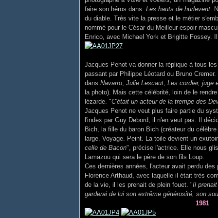
faire son héros dans
Les hauts de hurlevent
. 
du diable. Très vite la presse et le métier s'emb
nommé pour le César du Meilleur espoir mascul
Enrico, avec Michael York et Brigitte Fossey. I
Jacques Penot va donner la réplique à tous les
passant par Philippe Léotard ou Bruno Cremer. La
dans
Navarro
,
Julie Lescaut
,
Les cordier, juge e
la photo). Mais cette célébrité, loin de le rend
lézarde. "
C'était un acteur de la trempe des D
Jacques Penot ne veut plus faire partie du syst
l'index par Guy Debord, il n'en veut pas. Il déc
Bich, la fille du baron Bich (créateur du célèbr
large. Voyage. Peint. La toile devient un exutoir
celle de Bacon
", précise l'actrice. Elle nous g
Lamazou qui sera le père de son fils Loup.
Ces dernières années, l'acteur avait perdu des
Florence Arthaud, avec laquelle il était très
de la vie, il les prenait de plein fouet. "
Il prenai
garderai de lui son extrême générosité, son sou
1981