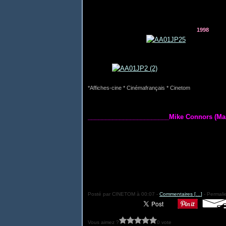
1998
*Affiches-cine * Cinémafrançais * Cinetom
_______________________Mike Connors (Ma
Posté par CINETOM à 00:07 -
Commentaires [
…
]
- Permalie
Vous aimez ?
0 vote