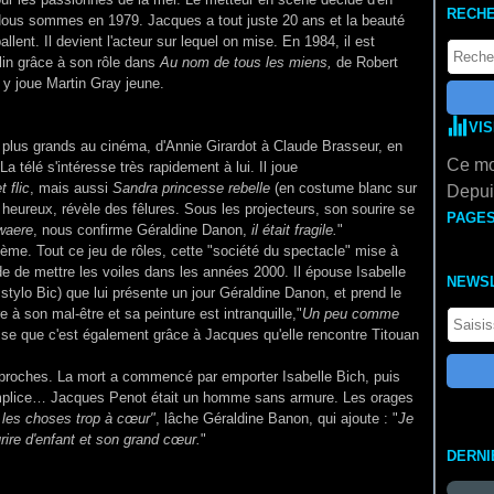
RECH
Nous sommes en 1979. Jacques a tout juste 20 ans et la beauté
allent. Il devient l'acteur sur lequel on mise. En 1984, il est
in grâce à son rôle dans
Au nom de tous les miens,
de Robert
l y joue Martin Gray jeune.
VI
 plus grands au cinéma, d'Annie Girardot à Claude Brasseur, en
Ce mo
 télé s'intéresse très rapidement à lui. Il joue
t flic
, mais aussi
Sandra princesse rebelle
(en costume blanc sur
Depuis
re heureux, révèle des fêlures. Sous les projecteurs, son sourire se
PAGE
ewaere
, nous confirme Géraldine Danon,
il était fragile.
"
ème. Tout ce jeu de rôles, cette "société du spectacle" mise à
ide de mettre les voiles dans les années 2000. Il épouse Isabelle
NEWS
e stylo Bic) que lui présente un jour Géraldine Danon, et prend le
e à son mal-être et sa peinture est intranquille,"
Un peu comme
lisse que c'est également grâce à Jacques qu'elle rencontre Titouan
 proches. La mort a commencé par emporter Isabelle Bich, puis
 complice… Jacques Penot était un homme sans armure. Les orages
t les choses trop à cœur"
, lâche Géraldine Banon, qui ajoute : "
Je
rire d'enfant et son grand cœur.
"
DERNI