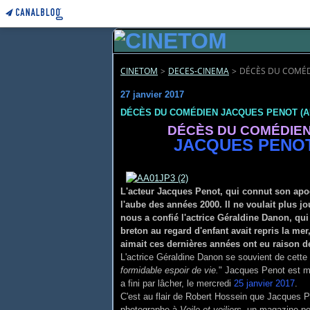
CINETOM
>
DECES-CINEMA
>
DÉCÈS DU COMÉD
27 janvier 2017
DÉCÈS DU COMÉDIEN JACQUES PENOT (A
DÉCÈS DU COMÉDIE
JACQUES PENO
L'acteur Jacques Penot, qui connut son apog
l'aube des années 2000. Il ne voulait plus j
nous a confié l'actrice Géral­dine Danon, qui 
breton au regard d'enfant avait repris la mer
aimait ces dernières années ont eu raison 
L'actrice Géraldine Danon se souvient de cette p
formidable espoir de vie.
" Jacques Penot est mo
a fini par lâcher, le mercredi
25 janvier 2017
.
C'est au flair de Robert Hossein que Jacques Pe
photographe à
Voile et voiliers
, un magazine po