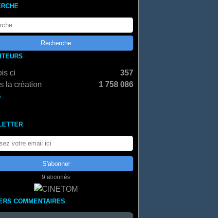
ERCHE
SITEURS
is ci
357
 la création
1 758 086
S
LETTER
9 abonnés
ERS COMMENTAIRES