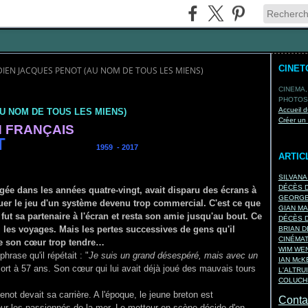
CINET
IEN JACQUES PENOT (AU NOM DE TOUS LES MIENS)
CINEMA,
PHOTOS,
Accueil d
U NOM DE TOUS LES MIENS)
Créer un
N FRANÇAIS
T
1959 - 2017
ARTIC
SILVANA
DÉCÈS D
ée dans les années quatre-vingt, avait disparu des écrans à
GEORGES
ouer le jeu d'un système devenu trop commer­cial. C'est ce que
GIAN MA
fut sa parte­naire à l'écran et resta son amie jusqu'au bout. Ce
DÉCÈS D
, les voyages. Mais les pertes succes­sives de gens qu'il
BRIAN D
CINÉMA
de son cœur trop tendre…
WIM WEN
hrase qu'il répétait : "
Je suis un grand désespéré, mais avec un
IAN Mc
rt à 57 ans. Son cœur qui lui avait déjà joué des mauvais tours
L'ALTRU
COLUCHE
not devait sa carrière. A l'époque, le jeune breton est
Contac
ur les passionnés de la mer. Le metteur en scène décide d'en