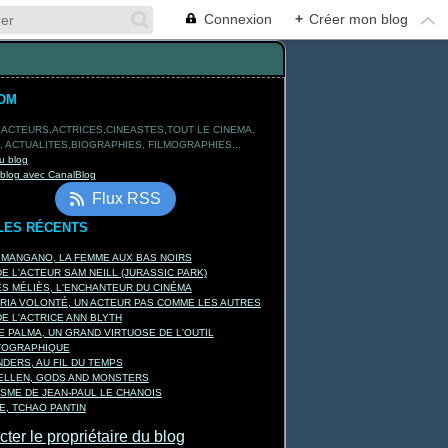
Connexion
+
Créer mon blog
OM
 ACTEURS,ACTRICES,CINEASTES,TOUT LE CINEMA,
 ACTUALITES,BIOGRAPHIES, FILMOGRAPHIES...
u blog
 blog avec CanalBlog
Flux RSS
LES RÉCENTS
 MANGANO, LA FEMME AUX BAS NOIRS
E L'ACTEUR SAM NEILL (JURASSIC PARK)
 MÉLIÈS, L'ENCHANTEUR DU CINÉMA
RIA VOLONTÉ, UN ACTEUR PAS COMME LES AUTRES
E L'ACTRICE ANN BLYTH
E PALMA, UN GRAND VIRTUOSE DE L'OUTIL
TOGRAPHIQUE
DERS, AU FIL DU TEMPS
KELLEN, GODS AND MONSTERS
ISME DE JEAN-PAUL LE CHANOIS
, TCHAO PANTIN
ter le propriétaire du blog