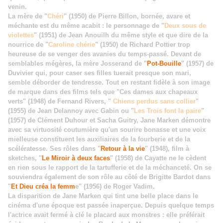
venin.
La mère de "
Chéri
" (1950) de Pierre Billon, bornée, avare et
méchante est du même acabit : le personnage de "
Deux sous de
violettes
" (1951) de Jean Anouilh du même style et que dire de la
nourrice de "
Caroline chérie
" (1950) de Richard Pottier trop
heureuse de se venger des avanies du temps-passé. Devant de
semblables mégères, la mère Josserand de "
Pot-Bouille
" (1957) de
Duvivier qui, pour caser ses filles tuerait presque son mari,
semble déborder de tendresse. Tout en restant fidèle à son image
de marque dans des films tels que "Ces dames aux chapeaux
verts" (1948) de Fernand Rivers, "
Chiens perdus sans collier
"
(1955) de Jean Delannoy avec Gabin ou "
Les Trois font la paire
"
(1957) de Clément Duhour et Sacha Guitry, Jane Marken démontre
avec sa virtuosité coutumière qu'un sourire bonasse et une voix
mielleuse constituent les auxiliaires de la fourberie et de la
scélératesse. Ses rôles dans "
Retour à la vie
" (1948), film à
sketches, "
Le Miroir à deux faces
" (1958) de Cayatte ne le cèdent
en rien sous le rapport de la tartufferie et de la méchanceté. On se
souviendra également de son rôle au côté de Brigitte Bardot dans
"
Et Dieu créa la femm
e" (1956) de Roger Vadim.
La disparition de Jane Marken qui tint une belle place dans le
cinéma d'une époque est passée inaperçue. Depuis quelque temps
l'actrice avait fermé à clé le placard aux monstres : elle préférait