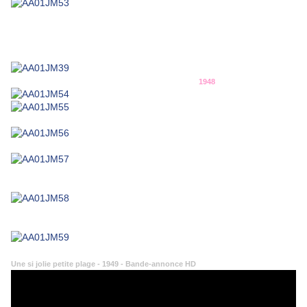
1948
Une si jolie petite plage - 1949 - Bande-annonce HD