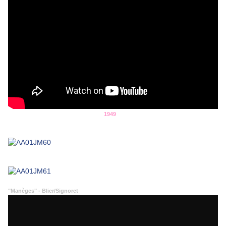
1949
"Manèges" - Blier/Signoret