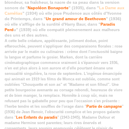
blondeur, sa fraîcheur, la nacre de sa peau dans la version
sonore de "
Napoléon Bonaporte
" (1935), dans "
La Dame aux
Camélias
" (1934) où elle joue Prudence aux côtés d'Yvonne
de Printemps, dans "
Un grand amour de Beethoven
" (1936)
où elle s'afflige de la surdité d'Harry Baur, dans "
Paradis
Perd
u" (1939) où elle compatit pleinenement aux malheurs
des uns et des autres.
A cette belle créature, appétissante, joliment dodue, point
effarouchée, peuvent s'appliquer des comparaisons florales : rose
arrivée par le matin ou culinaires : crème dont l'onctuosité baigne
la langue et parfume le gosier. Marken, dont la carrière
cinématographique commence vraiment à s'épanouir vers 1936,
n'en est plus alors à son aurore et d'elle pourtant émane une
sensualité singulière, la rose de septembre. L'ingénue émancipée
qui animait en 1919 les films de Monca est oubliée, comme sont
oubliées "Chouquette et son as" et "Madame et son filleul". Une
petite bourgeoise avenante au corsage rebondi, heureuse de vivre
et de bien manger, la remplace. Honnête à coup sûr, mais ne
refusant pas la gabatelle pour peu que l'occasion s'en présente :
l'herbe tendre et les souffles de l'orage dans "
Partie de campagne
"
(1936) de Jean Renoir, l'obscurité complice et les propos galants
dans "
Les Enfants du paradis
" (1943-1945). Madame Dufour et
madame Hermine sont parentes; leurs rires énervés et
consentants, leurs soupirs enamourés célèbrent le plaisir de