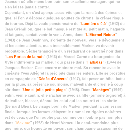
Jeanson où elle mène bon train son excellente ménagère qui ne
s'en laisse jamais conter.
Cependant, on s'est aperçu assez vite que la rose à des épines et
que, si l'on y dépose quelques gouttes de citrons, la crème risque
de tourner. Déjà la veule pensionnaire de "
Lumière d'été
" (1942) de
Jean Grémillon, que le bal masqué restitue au petit matin, hagarde
et fatiguée, sentait venir le vent. Anne, dans "
L'Eternel Retour
"
(1943) de Jean Dealnnoy, s'oriente de nouveau vers le dévouement
et les soins attentits, mais insensiblement Marken va devenir
redoutable. Sèche tenancière d'un restaurant de marché noir dans
"
Les Portes de la nuit
" (1946) de Marcel Carné ou bourgeoise du
XVIè indifférente au malheur qui passe dans "
Falbalas
" (1944) de
Jacques Becker. C'est encore moindre mal. Sa rencontre avec le
cinéaste Yves Allégret la précipite dans les enfers. Elle se prostitue
en compagnie de "
Dédée d'Anvers
" (1947), fait peser un hôtel battu
par la pluie, sa présence sournoise, malveillante et cruelle à coup
sûr dans "
Une si jolie petite plage
" (1948). Dans "
Manèges
" (1949)
enfin, vieille cantin, elle s'acharne avec sa fille (Simone Signoret) à
ridiculiser, blesser, dépouiller celui qui les nourrit et les abrite
(Bernard Blier). Le visage bouffi de Marken pendant la confession
finale, lorsque les larmes délayent le rimmel en rigoles noirâtres
est de ceux que l'on oublie pas, comme on n'oublie pas non plus
dans "
Maxime
" (1958) de Henri Verneuil la demi-mondaine plus
que mûre, qui hoquette en buvant son champagne assaisonné de