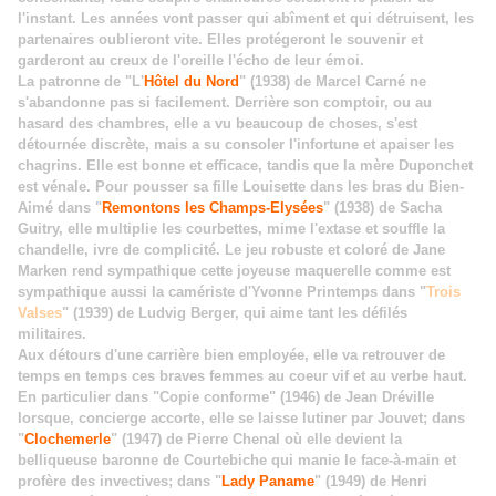
l'instant. Les années vont passer qui abîment et qui détruisent, les
partenaires oublieront vite. Elles protégeront le souvenir et
garderont au creux de l'oreille l'écho de leur émoi.
La patronne de "L'
Hôtel du Nord
" (1938) de Marcel Carné ne
s'abandonne pas si facilement. Derrière son comptoir, ou au
hasard des chambres, elle a vu beaucoup de choses, s'est
détournée discrète, mais a su consoler l'infortune et apaiser les
chagrins. Elle est bonne et efficace, tandis que la mère Duponchet
est vénale. Pour pousser sa fille Louisette dans les bras du Bien-
Aimé dans "
Remontons les Champs-Elysées
" (1938) de Sacha
Guitry, elle multiplie les courbettes, mime l'extase et souffle la
chandelle, ivre de complicité. Le jeu robuste et coloré de Jane
Marken rend sympathique cette joyeuse maquerelle comme est
sympathique aussi la camériste d'Yvonne Printemps dans "
Trois
Valses
" (1939) de Ludvig Berger, qui aime tant les défilés
militaires.
Aux détours d'une carrière bien employée, elle va retrouver de
temps en temps ces braves femmes au coeur vif et au verbe haut.
En particulier dans "Copie conforme" (1946) de Jean Dréville
lorsque, concierge accorte, elle se laisse lutiner par Jouvet; dans
"
Clochemerle
" (1947) de Pierre Chenal où elle devient la
belliqueuse baronne de Courtebiche qui manie le face-à-main et
profère des invectives; dans "
Lady Paname
" (1949) de Henri