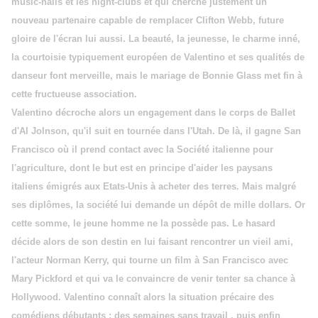
music-halls et les night-clubs et qui cherche justement un
nouveau partenaire capable de remplacer Clifton Webb, future
gloire de l'écran lui aussi. La beauté, la jeunesse, le charme inné,
la courtoisie typiquement européen de Valentino et ses qualités de
danseur font merveille, mais le mariage de Bonnie Glass met fin à
cette fructueuse association.
Valentino décroche alors un engagement dans le corps de Ballet
d'Al Jolnson, qu'il suit en tournée dans l'Utah. De là, il gagne San
Francisco où il prend contact avec la Société italienne pour
l'agriculture, dont le but est en principe d'aider les paysans
italiens émigrés aux Etats-Unis à acheter des terres. Mais malgré
ses diplômes, la société lui demande un dépôt de mille dollars. Or
cette somme, le jeune homme ne la possède pas. Le hasard
décide alors de son destin en lui faisant rencontrer un vieil ami,
l'acteur Norman Kerry, qui tourne un film à San Francisco avec
Mary Pickford et qui va le convaincre de venir tenter sa chance à
Hollywood. Valentino connaît alors la situation précaire des
comédiens débutants : des semaines sans travail , puis enfin