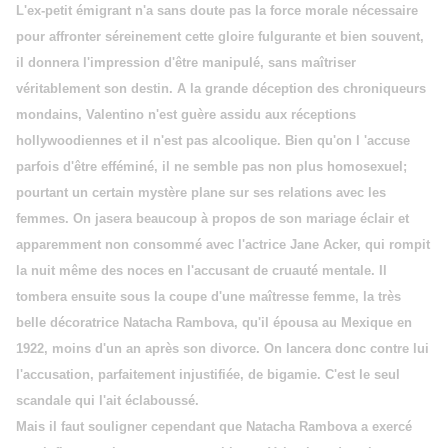
L'ex-petit émigrant n'a sans doute pas la force morale nécessaire
pour affronter séreinement cette gloire fulgurante et bien souvent,
il donnera l'impression d'être manipulé, sans maîtriser
véritablement son destin. A la grande déception des chroniqueurs
mondains, Valentino n'est guère assidu aux réceptions
hollywoodiennes et il n'est pas alcoolique. Bien qu'on l 'accuse
parfois d'être efféminé, il ne semble pas non plus homosexuel;
pourtant un certain mystère plane sur ses relations avec les
femmes. On jasera beaucoup à propos de son mariage éclair et
apparemment non consommé avec l'actrice Jane Acker, qui rompit
la nuit même des noces en l'accusant de cruauté mentale. Il
tombera ensuite sous la coupe d'une maîtresse femme, la très
belle décoratrice Natacha Rambova, qu'il épousa au Mexique en
1922, moins d'un an après son divorce. On lancera donc contre lui
l'accusation, parfaitement injustifiée, de bigamie. C'est le seul
scandale qui l'ait éclaboussé.
Mais il faut souligner cependant que Natacha Rambova a exercé