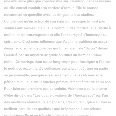
une influence plus que constestable sur Valentino, dans la mesure
où elle entend conduire sa carrière d'acteur. Elle le pousse
notamment se quereller avec les dirigeants des studios.
Convaincue qu'un acteur de son rang qui se respecte n'est pas
soumis aux mêmes lois que le commun des mortels, elle l'incite à
multiplier les extravagances et elle l'encourage à s'intéresser au
spiritisme. C'est sous influence que Valentino publiera un assez
désastreux recueil de poèmes qui lui auraient été "dictés" deluis
l'au-delà par un mystérieux guide spirituel du nom de Plume
noire...Ce mariage dura assez longtemps pour inculquer à l'acteur
le goût des excentricités coûteuses qui allaient détruire en partie
sa personnalité, presque aussi sûrement que les ulcères et la
péritonite qui allaient le faucher prématurément à trentre et un ans.
Pour faire ses premiers pas de vedette, Valentino a eu la chance
d'être dirigé dans "Les quatre cavaliers de l'Apocalyspe" par l'un
des meilleurs réalisateurs américains, Rex Ingram, qui a su tirer le
meilleur parti de ses qualités : une irréprochable conscience
professionnelle et un très sûr instinct du mouvement qui