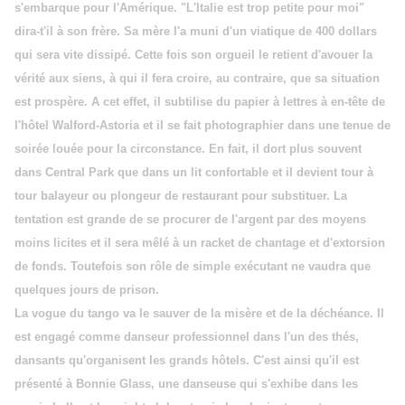
s'embarque pour l'Amérique. "L'Italie est trop petite pour moi"
dira-t'il à son frère. Sa mère l'a muni d'un viatique de 400 dollars
qui sera vite dissipé. Cette fois son orgueil le retient d'avouer la
vérité aux siens, à qui il fera croire, au contraire, que sa situation
est prospère. A cet effet, il subtilise du papier à lettres à en-tête de
l'hôtel Walford-Astoria et il se fait photographier dans une tenue de
soirée louée pour la circonstance. En fait, il dort plus souvent
dans Central Park que dans un lit confortable et il devient tour à
tour balayeur ou plongeur de restaurant pour substituer. La
tentation est grande de se procurer de l'argent par des moyens
moins licites et il sera mêlé à un racket de chantage et d'extorsion
de fonds. Toutefois son rôle de simple exécutant ne vaudra que
quelques jours de prison.
La vogue du tango va le sauver de la misère et de la déchéance. Il
est engagé comme danseur professionnel dans l'un des thés,
dansants qu'organisent les grands hôtels. C'est ainsi qu'il est
présenté à Bonnie Glass, une danseuse qui s'exhibe dans les