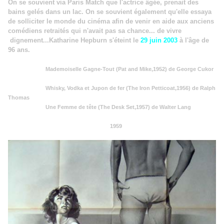
On se souvient via Paris Match que l'actrice âgée, prenait des
bains gelés dans un lac. On se souvient également qu'elle essaya
de solliciter le monde du cinéma afin de venir en aide aux anciens
comédiens retraités qui n'avait pas sa chance... de vivre
dignement...Katharine Hepburn s'éteint le
29 juin 2003
à l'âge de
96 ans.
Mademoiselle Gagne-Tout (Pat and Mike,1952) de George Cukor
Whisky, Vodka et Jupon de fer (The Iron Petticoat,1956) de Ralph
Thomas
Une Femme de tête (The Desk Set,1957) de Walter Lang
1959