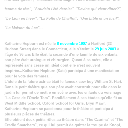
femme de tête", "Soudain l'été dernier", "Devine qui vient dîner?",
"Le Lion en hiver", "La Folle de Chaillot", "Une bible et un fusil",
"La Maison du Lac"...
Katharine Hepburn est née le
8 novembre 1907
à Hartford (22
Hudson Street) dans le Connecticut, elle
s'éteint le
29 juin 2003
à
l'âge de 96 ans
Elle était la seconde d'une famille de six enfants,
son père était urologue et chirurgien. Quant à sa mère, elle a
représenté sans cesse un idéal dont elle s'est souvent
inspirée...Katharine Hepburn (Kate) participa à une manifestation
pour le vote des femmes...
L'idole de la future actrice était le fameux cow-boy William S. Hart.
Dans le petit théâtre que son père avait construit pour elle dans le
jardin lui permit de mettre en scène avec les enfants du voisinage
"La Case de l'Oncle Tom". Parallèlement à ses études qu'elle fit au
West Middle School, Oxford School for Girls, Bryn Mawr,
Katharine Hepburn se passionna pour le théâtre et participa à
plusieurs pièces de théâtres.
Elle obtient deux petits rôles au théâtre dans "The Czarina" et "The
Cradle Snatchers", ce qui lui permit de quitter la troupe de Knopf,