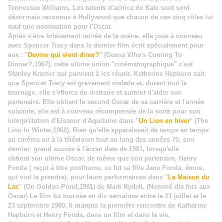
Tennessee Williams.
Les talents d'actrice de Kate sont sont
désormais reconnus à Hollywood que chacun de ces cinq rôles lui
vaut une nomination pour l'Oscar.
Après s'être brièvement retirée de la scène, elle joue à nouveau
avec Spencer Tracy dans le dernier film écrit spécialement pour
eux : "
Devine qui vient diner?
" (Guess Who's Coming To
Dinner?,1967), cette ultime union "cinématographique" c'est
Stanley Kramer qui parvient à les réunir. Katherine Hepburn sait
que Spencer Tracy est gravement malade et, durant tout le
tournage, elle s'efforce de distraire et surtout d'aider son
partenaire. Elle obtient le second Oscar de sa carrière et l'année
suivante, elle est à nouveau récompensée de la sorte pour son
interprétation d'Eleanor d'Aquitaine dans "
Un Lion en hiver
" (The
Lion In Winter,1968). Bien qu'elle apparaissait de temps en temps
au cinéma ou à la télévision tout au long des années 70, son
dernier grand succès à l'écran date de 1981, lorsqu'elle
obtient son ultime Oscar, de même que son partenaire, Henry
Fonda ( reçut à titre posthume, ce fut sa fille Jane Fonda, émue,
qui vint le prendre), pour leurs performances dans "
La Maison du
Lac
" (On Golden Pond,1981) de Mark Rydell. (Nommé dix fois aux
Oscar) Le film fut tournée en dix semaines entre le 21 juillet et le
23 septembre 1980. Il marqua la première rencontre de Katharine
Hepburn et Henry Fonda, dans un film et dans la vie.