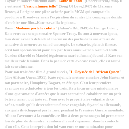
Taylor et Robert Mitchum dans "
Lame de Fond
" (Undercurrent,1946). Il
y eut aussi "
Passion Immortelle
" (Song Of Love,1947) de Clarence
Brown, à l'origine une pièce achetée par la MGM qui comptait la
produire à Broadway, mais l'expiration du contrat, la compagnie décida
d'en faire une film...Kate travailla le piano...
Dans "
Madame porte la culotte
" (Adam's Rib,1949) de George Cukor,
Kate retrouve son partenaire Spencer Tracy. Ils sont à nouveau époux,
tous deux avocats défendant chacun un des partis dans une affaire de
tentative de meurtre au sein d'un couple. Le scénario, plein de finesse,
écrit tout spécialement pour eux par leurs amis Garson Kanin et Ruth
Gordon (Harold et Maude) (également mari et femme) fournit à Kate son
meilleur rôle féminin. Dans la peau de cette avocate rusée, elle est tout à
fait convaincante.
Pour son troisième film à grand succès, "
L'Odyssée de l'African Queen
"
(The African Queen,1951), Kate rejoint le metteur en scène John Huston et
son partenaire, Humphrey Bogart, en Afrique. C'est leur première
aventure en technicolor à tous les trois. Kate incarne une missionnaire
d'une quarantaine d'années que le sort contraint à cohabiter sur un petit
bateau tenant tout juste sur l'eau avec le propriétaire vulgaire de ce
rafiot, tandis qu'ils descendent un fleuve congolais, fuyant les allemands,
auxquels ils échappent par la ruse, pendant la Première Guerre mondiale.
Alliant l'aventure à la comédie, ce film à deux personnages lui permet une
fois de plus, de démontrer combien elle sait s'épanouir dans le contexte
d'un rôle. Cette interprétation lui vaut encore une nomination pour