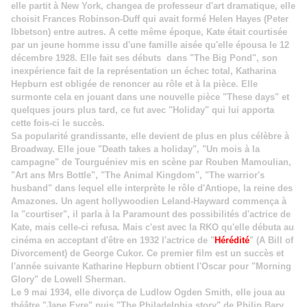
elle partit à New York, changea de professeur d'art dramatique, elle
choisit Frances Robinson-Duff qui avait formé Helen Hayes (Peter
Ibbetson) entre autres. A cette même époque, Kate était courtisée
par un jeune homme issu d'une famille aisée qu'elle épousa le 12
décembre 1928. Elle fait ses débuts dans "The Big Pond", son
inexpérience fait de la représentation un échec total, Katharina
Hepburn est obligée de renoncer au rôle et à la pièce. Elle
surmonte cela en jouant dans une nouvelle pièce "These days" et
quelques jours plus tard, ce fut avec "Holiday" qui lui apporta
cette fois-ci le succès.
Sa popularité grandissante, elle devient de plus en plus célèbre à
Broadway. Elle joue "Death takes a holiday", "Un mois à la
campagne" de Tourguéniev mis en scène par Rouben Mamoulian,
"Art ans Mrs Bottle", "The Animal Kingdom", "The warrior's
husband" dans lequel elle interprète le rôle d'Antiope, la reine des
Amazones. Un agent hollywoodien Leland-Hayward commença à
la "courtiser", il parla à la Paramount des possibilités d'actrice de
Kate, mais celle-ci refusa. Mais c'est avec la RKO qu'elle débuta au
cinéma en acceptant d'être en 1932 l'actrice de "
Hérédité
" (A Bill of
Divorcement) de George Cukor. Ce premier film est un succès et
l'année suivante Katharine Hepburn obtient l'Oscar pour "Morning
Glory" de Lowell Sherman.
Le 9 mai 1934, elle divorça de Ludlow Ogden Smith, elle joua au
théâtre "Jane Eyre" puis "
The Philadelphia story
" de Philip Bary