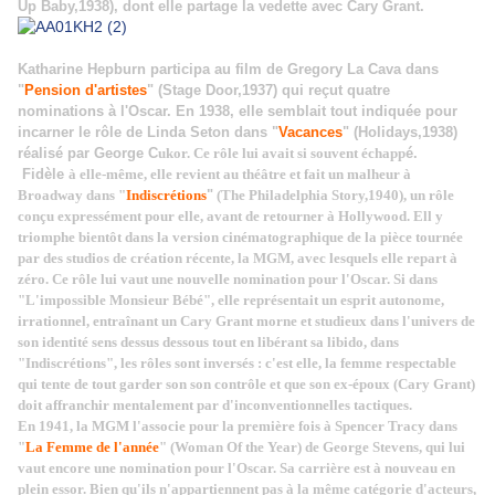
Up Baby,1938), dont elle partage la vedette avec Cary Grant.
Katharine Hepburn participa au film de Gregory La Cava dans
"
Pension d'artistes
" (Stage Door,1937) qui reçut quatre
nominations à l'Oscar. En 1938, elle semblait tout indiquée pour
incarner le rôle de Linda Seton dans "
Vacances
" (Holidays,1938)
réalisé par George C
ukor. Ce rôle lui avait si souvent échapp
é.
Fidèle
à elle-même, elle revient au théâtre et fait un malheur à
Broadway dans "
Indiscrétions
"
(The Philadelphia Story,1940), un rôle
conçu expressément pour elle, avant de retourner à Hollywood. Ell y
triomphe bientôt dans la version cinématographique de la pièce tournée
par des studios de création récente, la MGM, avec lesquels elle repart à
zéro. Ce rôle lui vaut une nouvelle nomination pour l'Oscar. Si dans
"
L'impossible Monsieur Bébé
", elle représentait un esprit autonome,
irrationnel, entraînant un Cary Grant morne et studieux dans l'univers de
son identité sens dessus dessous tout en libérant sa libido, dans
"Indiscrétions", les rôles sont inversés : c'est elle, la femme respectable
qui tente de tout garder son son contrôle et que son ex-époux (Cary Grant)
doit affranchir mentalement par d'inconventionnelles tactiques.
En 1941, la MGM l'associe pour la première fois à Spencer Tracy dans
"
La Femme de l'année
" (Woman Of the Year) de George Stevens, qui lui
vaut encore une nomination pour l'Oscar. Sa carrière est à nouveau en
plein essor. Bien qu'ils n'appartiennent pas à la même catégorie d'acteurs,