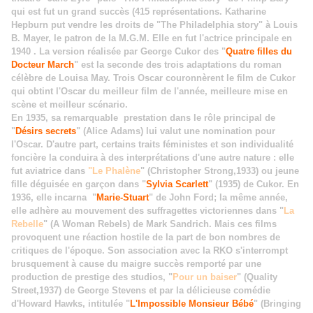
qui est fut un grand succès (415 représentations. Katharine
Hepburn put vendre les droits de "The Philadelphia story" à Louis
B. Mayer, le patron de la M.G.M. Elle en fut l'actrice principale en
1940 . La version réalisée par George Cukor des "
Quatre filles du
Docteur March
" est la seconde des trois adaptations du roman
célèbre de Louisa May. Trois Oscar couronnèrent le film de Cukor
qui obtint l'Oscar du meilleur film de l'année, meilleure mise en
scène et meilleur scénario.
En 1935, sa remarquable prestation dans le rôle principal de
"
Désirs secrets
" (Alice Adams) lui valut une nomination pour
l'Oscar. D'autre part, certains traits féministes et son individualité
foncière la conduira à des interprétations d'une autre nature : elle
fut aviatrice dans
"Le Phalène
" (Christopher Strong,1933) ou jeune
fille déguisée en garçon dans "
Sylvia Scarlett
" (1935) de Cukor. En
1936, elle incarna "
Marie-Stuart
" de John Ford; la même année,
elle adhère au mouvement des suffragettes victoriennes dans "
La
Rebelle
" (A Woman Rebels) de Mark Sandrich. Mais ces films
provoquent une réaction hostile de la part de bon nombres de
critiques de l'époque. Son association avec la RKO s'interrompt
brusquement à cause du maigre succès remporté par une
production de prestige des studios, "
Pour un baiser
" (Quality
Street,1937) de George Stevens et par la délicieuse comédie
d'Howard Hawks, intitulée "
L'Impossible Monsieur Bébé
" (Bringing