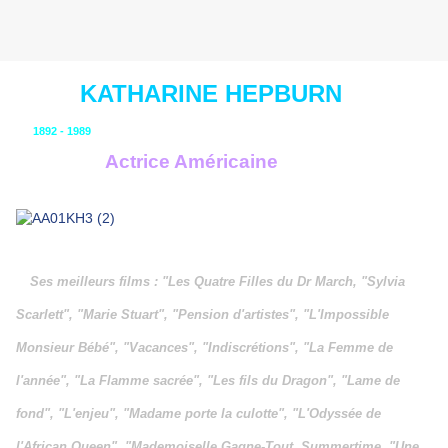
KATHARINE HEPBURN
1892 - 1989
Actrice Américaine
Ses meilleurs films : "Les Quatre Filles du Dr March, "Sylvia
Scarlett", "Marie Stuart", "Pension d'artistes", "L'Impossible
Monsieur Bébé", "Vacances", "Indiscrétions", "La Femme de
l'année", "La Flamme sacrée", "Les fils du Dragon", "Lame de
fond", "L'enjeu", "Madame porte la culotte", "L'Odyssée de
l'African Queen", "Mademoiselle Gagne-Tout, Summertime, "Une