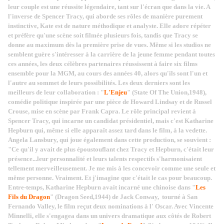
leur couple est une réussite légendaire, tant sur l'écran que dans la vie. A
l'inverse de Spencer Tracy, qui aborde ses rôles de manière purement
instinctive, Kate est de nature méthodique et analyste. Elle adore répéter
et préfère qu'une scène soit filmée plusieurs fois, tandis que Tracy se
donne au maximum dès la première prise de vues. Même si les studios ne
semblent guère s'intéresser à la carrière de la jeune femme pendant toutes
ces années, les deux célèbres partenaires réussissent à faire six films
ensemble pour la MGM, au cours des années 40, alors qu'ils sont l'un et
l'autre au sommet de leurs possibilités. Les deux derniers sont les
meilleurs de leur collaboration : "
L'Enjeu
" (State Of The Union,1948),
comédie politique inspirée par une pièce de Howard Lindsay et de Russel
Crouse, mise en scène par Frank Capra. Le rôle principal revient à
Spencer Tracy, qui incarne un candidat présidentiel, mais c'est Katharine
Hepburn qui, même si elle apparaît assez tard dans le film, à la vedette.
Angela Lansbury, qui joue également dans cette production, se souvient :
"Ce qu'il y avait de plus époustouflant chez Tracy et Hepburn, c'était leur
présence...leur personnalité et leurs talents respectifs s'harmonisaient
tellement merveilleusement. Je me mis à les concevoir comme une seule et
même personne. Vraiment. Et j'imagine que c'était le cas pour beaucoup.
Entre-temps, Katharine Hepburn avait incarné une chinoise dans "
Les
Fils du Dragon
" (Dragon Seed,1944) de Jack Conway, tourné à San
Fernando Valley, le film reçut deux nominations à l' Oscar. Avec Vincente
Minnelli, elle s'engagea dans un univers dramatique aux côtés de Robert