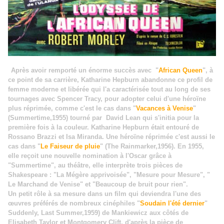
Après avoir remporté un énorme succès avec "
African Queen
", à
ce point de sa carrière, Katharine Hepburn abandonne ce profil de
femme moderne et libérée qui l'a caractérisée tout au long de ses
tournages avec Spencer Tracy, pour adopter celui d'une héroïne
plus réprimée, comme c'est le cas dans "
Vacances à Venise
"
(Summertime,1955) tourné par David Lean qui s'initia pour la
première fois à la couleur. Katharine Hepburn était entouré de
Rossano Brazzi et Isa Miranda. Une héroïne réprimée c'est aussi le
cas dans "
Le Faiseur de pluie
" (The Rainmarker,1956). En 1955,
elle reçoit une nouvelle nomination à l'Oscar grâce à
"Summertime", au théâtre, elle interprète trois pièces de
Shakespeare : "La Mégère apprivoisée", "Mesure pour Mesure", "
Le Marchand de Venise" et "Beaucoup de bruit pour rien".
Un petit rôle à sa mesure dans un film qui deviendra l'une des
œuvres préférés de nombreux cinéphiles "
Soudain l'été dernier
"
Suddenly, Last Summer,1959) de Mankiewicz aux côtés de
Elisabeth Taylor et Montgomery Clift, d'après la pièce de