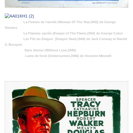
La Femme de l'année (Woman Of The Year,1942) de George
Stevens
La Flamme sacrée (Keeper of The Flame,1942) de George Cukor
Les Fils du Dragon (Dragon Seed,1944) de Jack Conway et Harold
S. Bucquet
Sans Amour (Without Love,1945)
Lame de fond (Undercurrent,1946) de Vincente Minnelli