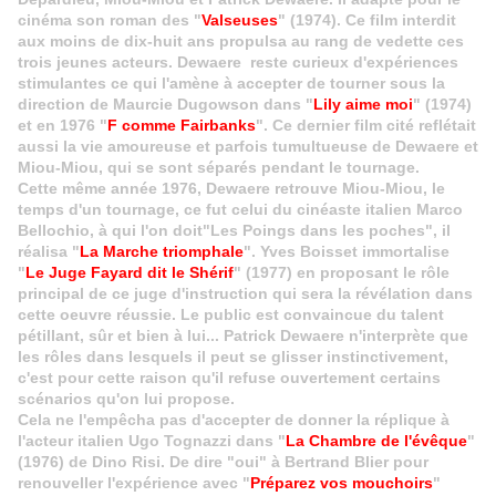
cinéma son roman des "
Valseuses
" (1974). Ce film interdit
aux moins de dix-huit ans propulsa au rang de vedette ces
trois jeunes acteurs. Dewaere reste curieux d'expériences
stimulantes ce qui l'amène à accepter de tourner sous la
direction de Maurcie Dugowson dans "
Lily aime moi
" (1974)
et en 1976 "
F comme Fairbanks
". Ce dernier film cité reflétait
aussi la vie amoureuse et parfois tumultueuse de Dewaere et
Miou-Miou, qui se sont séparés pendant le tournage.
Cette même année 1976, Dewaere retrouve Miou-Miou, le
temps d'un tournage, ce fut celui du cinéaste italien Marco
Bellochio, à qui l'on doit
"
Les Poings dans les poches
", il
réa
lisa "
La Marche triomphale
". Yves Boisset immortalise
"
Le Juge Fayard dit le Shérif
" (1977) en proposant le rôle
principal de ce juge d'instruction qui sera la révélation dans
cette oeuvre réussie. Le public est convaincue du talent
pétillant, sûr et bien à lui... Patrick Dewaere n'interprète que
les rôles dans lesquels il peut se glisser instinctivement,
c'est pour cette raison qu'il refuse ouvertement certains
scénarios qu'on lui propose.
Cela ne l'empêcha pas d'accepter de donner la réplique à
l'acteur italien Ugo Tognazzi dans "
La Chambre de l'évêque
"
(1976) de Dino Risi. De dire "oui" à Bertrand Blier pour
renouveller l'expérience avec "
Préparez vos mouchoirs
"