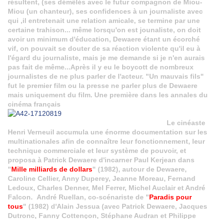
résultent, (ses démêlés avec le futur compagnon de Miou-
Miou (un chanteur), ses confidences à un journaliste avec
qui ,il entretenait une relation amicale, se termine par une
certaine trahison... même lorsqu'on est jounaliste, on doit
avoir un minimum d'éducation, Dewaere étant un écorché
vif, on pouvait se douter de sa réaction violente qu'il eu à
l'égard du journaliste, mais je me demande si je n'en aurais
pas fait de même...Après il y eu le boycott de nombreux
journalistes de ne plus parler de l'acteur. "Un mauvais fils"
fut le premier film ou la presse ne parler plus de Dewaere
mais uniquement du film. Une première dans les annales du
cinéma français
Le cinéaste
Henri Verneuil accumula une énorme documentation sur les
multinationales afin de connaître leur fonctionnement, leur
technique commerciale et leur système de pouvoir, et
proposa à Patrick Dewaere d'incarner Paul Kerjean dans
"
Mille milliards de dollars
" (1982), autour de Dewaere,
C
aroline Cellier, Anny Duperey, Jeanne Moreau, Fernand
Ledoux, Charles Denner, Mel Ferrer, Michel Auclair et André
Falcon. André Ruellan, co-scénariste de "
Paradis pour
tous
" (1982) d'Alain Jessua (avec Patrick Dewaere, Jacques
Dutronc, Fanny Cottençon, Stéphane Audran et Philippe