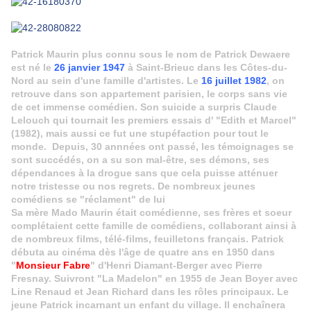
Patrick Maurin plus connu sous le nom de Patrick Dewaere
est né le
26 janvier 1947
à Saint-Brieuc dans les Côtes-du-
Nord au sein d'une famille d'artistes. Le
16 juillet 1982
, on
retrouve dans son appartement parisien, le corps sans vie
de cet immense comédien. Son suicide a surpris Claude
Lelouch qui tournait les premiers essais d' "Edith et Marcel"
(1982), mais aussi ce fut une stupéfaction pour tout le
monde. Depuis, 30 annnées ont passé, les témoignages se
sont succédés, on a su son mal-être, ses démons, ses
dépendances à la drogue sans que cela puisse atténuer
notre tristesse ou nos regrets. De nombreux jeunes
comédiens se "réclament" de lui
Sa mère Mado Maurin était comédienne, ses frères et soeur
complétaient cette famille de comédiens, collaborant ainsi à
de nombreux films, télé-films, feuilletons français. Patrick
débuta au cinéma dès l'âge de quatre ans en 1950 dans
"
Monsieur Fabre
" d'Henri Diamant-Berger avec Pierre
Fresnay. Suivront "La Madelon" en 1955 de Jean Boyer avec
Line Renaud et Jean Richard dans les rôles principaux. Le
jeune Patrick incarnant un enfant du village. Il enchaînera