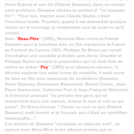
(Yves Robert) et son fils (Patrick Dewaere), dans un monde
semi-prolétaire. Dewaere déclara en parlant d' "Un mauvais
fils" : "Pour moi, tourner avec Claude Sautet, c'était
l'inconnue totale. Pourtant, quand il me demandait quelque
chose sur le tournage, je comprenais tout de suite ce qu'il
voulait.
Avec "
Beau-Père
" (1981), Bertrand Blier retrouve Patrick
Dewaere pour la troisième fois, ce film représenta la France
au Festival de Cannes 1981. Philippe De Broca qui venait
d'enchaîner une comédie policière avec Annie Girardot et
Philippe Noiret accepta la proposition qui lui était faite de
mettre en scène "
Psy
" (1981) pour plusieurs raisons : il
désirait explorer une autre forme de comédie, il avait envie
de faire un film avec beaucoup de comédiens (Dewaere,
Annie Duperey, Dominique Besnehard, Michel Creton, Jean-
Pierre Darroussin, Catherine Frot et Jean-François Stévenin),
et il trouvait amusant "de prendre des gens qui se
rencontrent dans une maison, remuer le tout et voir ce qui
arrive". De Broca énonça :"J'avais vu tout ce que (Patrick
Dewaere) avait tourné et je trouvais que c'était un comédien
remarquable...".
Ces années là, Dewaere "accumula un mauvais sort", sa
rupture avec Miou-Miou et les affaires privées qui en