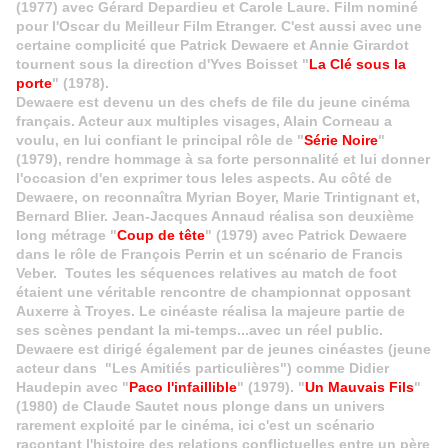
(1977) avec Gérard Depardieu et Carole Laure. Film nominé
pour l'Oscar du Meilleur Film Etranger. C'est aussi avec une
certaine complicité que Patrick Dewaere et Annie Girardot
tournent sous la direction d'Yves Boisset "
La Clé sous la
porte
" (1978).
Dewaere est devenu un des chefs de file du jeune cinéma
français. Acteur aux multiples visages, Alain Corneau a
voulu, en lui confiant le principal rôle de "
Série Noire
"
(1979), rendre hommage à sa forte personnalité et lui donner
l'occasion d'en exprimer tous leles aspects. Au côté de
Dewaere, on reconnaîtra Myrian Boyer, Marie Trintignant et,
Bernard Blier. Jean-Jacques Annaud réalisa son deuxième
long métrage "
Coup de tête
" (1979) avec Patrick Dewaere
dans le rôle de François Perrin et un scénario de Francis
Veber. Toutes les séquences relatives au match de foot
étaient une véritable rencontre de championnat opposant
Auxerre à Troyes. Le cinéaste réalisa la majeure partie de
ses scènes pendant la mi-temps...avec un réel public.
Dewaere est dirigé également par de jeunes cinéastes (jeune
acteur dans "Les Amitiés particulières") comme Didier
Haudepin avec "
Paco l'infaillible
" (1979). "
Un Mauvais Fils
"
(1980) de Claude Sautet nous plonge dans un univers
rarement exploité par le cinéma, ici c'est un scénario
racontant l'histoire des relations conflictuelles entre un père