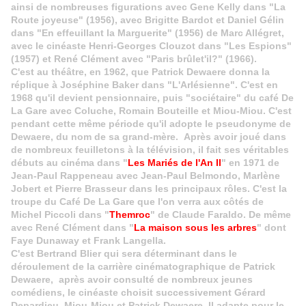
ainsi de nombreuses figurations avec Gene Kelly dans "La
Route joyeuse" (1956), avec Brigitte Bardot et Daniel Gélin
dans "En effeuillant la Marguerite" (1956) de Marc Allégret,
avec le cinéaste Henri-Georges Clouzot dans "Les Espions"
(1957) et René Clément avec "Paris brûlet'il?" (1966).
C'est au théâtre, en 1962, que Patrick Dewaere donna la
réplique à Joséphine Baker dans "L'Arlésienne". C'est en
1968 qu'il devient pensionnaire, puis "sociétaire" du café De
La Gare avec Coluche, Romain Bouteille et Miou-Miou. C'est
pendant cette même période qu'il adopte le pseudonyme de
Dewaere, du nom de sa grand-mère. Après avoir joué dans
de nombreux feuilletons à la télévision, il fait ses véritables
débuts au cinéma dans "
Les Mariés de l'An II
" en 1971 de
Jean-Paul Rappeneau avec Jean-Paul Belmondo, Marlène
Jobert et Pierre Brasseur dans les principaux rôles. C'est la
troupe du Café De La Gare que l'on verra aux côtés de
Michel Piccoli dans "
Themroc
" de Claude Faraldo. De même
avec René Clément dans "
La maison sous les arbres
" dont
Faye Dunaway et Frank Langella.
C'est Bertrand Blier qui sera déterminant dans le
déroulement de la carrière cinématographique de Patrick
Dewaere, après avoir consulté de nombreux jeunes
comédiens, le cinéaste choisit successivement Gérard
Depardieu, Miou-Miou et Patrick Dewaere. Il adapte pour le