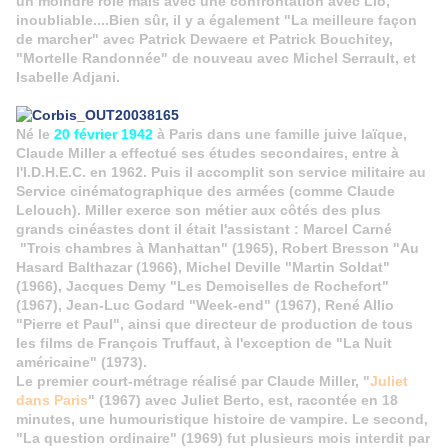
un moindre rôle mais avec une confrontation avec Lio,
inoubliable....Bien sûr, il y a également "La meilleure façon
de marcher" avec Patrick Dewaere et Patrick Bouchitey,
"Mortelle Randonnée" de nouveau avec Michel Serrault, et
Isabelle Adjani.
Né le
20 février 1942
à Paris dans une famille juive laïque,
Claude Miller a effectué ses études secondaires, entre à
l'I.D.H.E.C. en 1962. Puis il accomplit son service militaire au
Service cinématographique des armées (comme Claude
Lelouch). Miller exerce son métier aux côtés des plus
grands cinéastes dont il était l'assistant : Marcel Carné
"Trois chambres à Manhattan" (1965), Robert Bresson "Au
Hasard Balthazar (1966), Michel Deville "Martin Soldat"
(1966), Jacques Demy "Les Demoiselles de Rochefort"
(1967), Jean-Luc Godard "Week-end" (1967), René Allio
"Pierre et Paul", ainsi que directeur de production de tous
les films de François Truffaut, à l'exception de "La Nuit
américaine" (1973).
Le premier court-métrage réalisé par Claude Miller, "
Juliet
dans Paris
" (1967) avec Juliet Berto, est, racontée en 18
minutes, une humouristique histoire de vampire. Le second,
"La question ordinaire" (1969) fut plusieurs mois interdit par