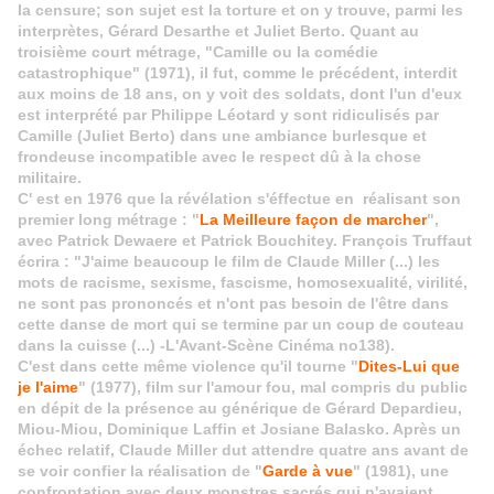
la censure; son sujet est la torture et on y trouve, parmi les
interprètes, Gérard Desarthe et Juliet Berto. Quant au
troisième court métrage, "Camille ou la comédie
catastrophique" (1971), il fut, comme le précédent, interdit
aux moins de 18 ans, on y voit des soldats, dont l'un d'eux
est interprété par Philippe Léotard y sont ridiculisés par
Camille (Juliet Berto) dans une ambiance burlesque et
frondeuse incompatible avec le respect dû à la chose
militaire.
C' est en 1976 que la révélation s'éffectue en réalisant son
premier long métrage : "
La Meilleure façon de marcher
",
avec Patrick Dewaere et Patrick Bouchitey. François Truffaut
écrira : "J'aime beaucoup le film de Claude Miller (...) les
mots de racisme, sexisme, fascisme, homosexualité, virilité,
ne sont pas prononcés et n'ont pas besoin de l'être dans
cette danse de mort qui se termine par un coup de couteau
dans la cuisse (...) -L'Avant-Scène Cinéma no138).
C'est dans cette même violence qu'il tourne "
Dites-Lui que
je l'aime
" (1977), film sur l'amour fou, mal compris du public
en dépit de la présence au générique de Gérard Depardieu,
Miou-Miou, Dominique Laffin et Josiane Balasko. Après un
échec relatif, Claude Miller dut attendre quatre ans avant de
se voir confier la réalisation de
"
Garde à vue
" (1981), une
confrontation avec deux monstres sacrés qui n'avaient