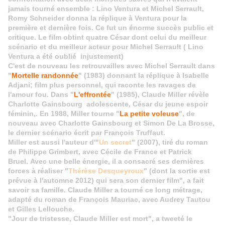
jamais tourné ensemble : Lino Ventura et Michel Serrault,
Romy Schneider donna la réplique à Ventura pour la
première et dernière fois. Ce fut un énorme succès public et
critique. Le film obtint quatre César dont celui du meilleur
scénario et du meilleur acteur pour Michel Serrault ( Lino
Ventura a été oublié injustement)
C'est de nouveau les retrouvailles avec Michel Serrault dans
"
Mortelle randonnée
"
(1983) donnant la réplique à Isabelle
Adjani; film plus personnel, qui raconte les ravages de
l'amour fou. Dans
"
L'effrontée
" (1985), Claude Miller révèle
Charlotte Gainsbourg adolescente, César du jeune espoir
féminin,. En 1988, Miller tourne "
La petite voleuse
", de
nouveau avec Charlotte Gainsbourg et Simon De La Brosse,
le dernier scénario écrit par François Truffaut.
Miller es
t aussi l'auteur d'"
Un secret
" (2007), tiré du roman
de Philippe Grimbert, avec Cécile de France et Patrick
Bruel.
Avec une belle énergie, il a consacré ses dernières
forces à réaliser "
Thérèse Desqueyroux
" (dont la sortie est
prévue à l'automne 2012) qui sera son dernier film", a fait
savoir sa famille. Claude Miller a tourné ce long métrage,
adapté du roman de François Mauriac, avec Audrey Tautou
et Gilles Lellouche.
"Jour de tristesse, Claude Miller est mort", a tweeté le