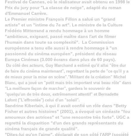
Festival de Cannes, où le réalisateur avait obtenu en 1998 le
Prix du jury pour "La classe de neige", adapté du roman
d'Emmanuel Carrère.
Le Premier ministre François Fillon a salué un "grand
artiste" et un "intime du 7e art". Le ministre de la Culture
Frédéric Mitterrand a rendu hommage à un homme
"ambitieux, exigeant, passé maître dans l'art de filmer
l'humain dans toute sa complexité".
La Commission
européenne a tenu elle aussi à rendre hommage à "un
passionné du cinéma européen", président du réseau
Europa Cinémas (3.000 écrans dans plus de 60 pays).
Du côté des acteurs, Guy Marchand a estimé qu'il allai "être dur
de faire du cinéma maintenant", regrettant la perte de "ce qu'il y a
de mieux pour la mise en scène"."Militant de la création" Michel
Blanc, qui a joué un "petit mais très important vrai beau rôle" dans
"La meilleure façon de marcher", gardera le souvenir de
"quelqu'un de très doux, extrêmement attentif" et Bernadette
Lafont ("L'effrontée") celui d'un "soleil".
Sandrine Kiberlain, à qui il avait confié un rôle dans "Betty
Fisher et autres histoires" (2001), a évoqué un cinéaste "fou
amoureux des actrices" et "une rencontre très forte". UGC a
regretté la disparition "d'un des grands représentants du
cinéma français de grande qualité".
"Dites-lui qu'on l'aime", déclarait de son côté l'ARP (société