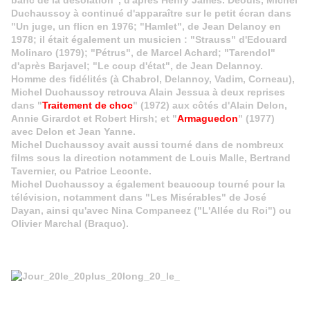
banc de la désolation", d'après Henry James. Deouis, Michel
Duchaussoy à continué d'apparaître sur le petit écran dans
"Un juge, un flicn en 1976; "Hamlet", de Jean Delanoy en
1978; il était également un musicien : "Strauss" d'Edouard
Molinaro (1979); "Pétrus", de Marcel Achard; "Tarendol"
d'après Barjavel; "Le coup d'état", de Jean Delannoy.
Homme des fidélités (à Chabrol, Delannoy, Vadim, Corneau),
Michel Duchaussoy retrouva Alain Jessua à deux reprises
dans "
Traitement de choc
" (1972) aux côtés d'Alain Delon,
Annie Girardot et Robert Hirsh; et "
Armaguedon
" (1977)
avec Delon et Jean Yanne.
Michel Duchaussoy avait aussi tourné dans de nombreux
films sous la direction notamment de Louis Malle, Bertrand
Tavernier, ou Patrice Leconte.
Michel Duchaussoy a également beaucoup tourné pour la
télévision, notamment dans "Les Misérables" de José
Dayan, ainsi qu'avec Nina Companeez ("L'Allée du Roi") ou
Olivier Marchal (Braquo).