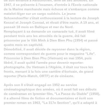
de son enfance à Reischoffen, terre de ses ancêtres. En
1947, il se présente à l'examen, d'entrée à l'Ecole nationale
de la Marine marchande mais échoue et s'embarque comme
matelot-léger sur un cargo suédois. Le jeune
Schoendoerffer s'était enthousiasmé à la lecture de Joseph
Kessel et Joseph Conrad, et rêvait d'être marin. A 19 ans, et
passait 18 mois en Baltique et mer du Nord.
Remplaçant à sa demande un camarade tué, il avait filmé
pendant trois ans les atrocités de la guerre, été fait
prisonnier par le Viêt Minh à Dien Bien Phu (1954) et passé
quatre mois en captivité.
Démobilisé, il avait décide de rayonner dans la région,
comme correspondant de guerre pour le magazine "Life".
Prisonnier à Dien Bien Phu (Vietnam) en mai 1954, puis
libéré, il avait quitté l'armée pour devenir reporter-
photographe. Du Vietnam à l'Algérie, il était sur tous les
fronts, menant à la fois une carrière d'écrivain, de grand
reporter (Paris-Match, ORTF) et de cinéaste.
Après son Il s'était engagé en 1952 au service
cinématographique des armées, où il avait fait ses débuts
de caméraman en Ipremier film, "La Passe du Diable" (1958),
il a alterné films de fiction et documentaires et écrit son
premier roman en 1963, "La 317e Section", qu'il a adapté à