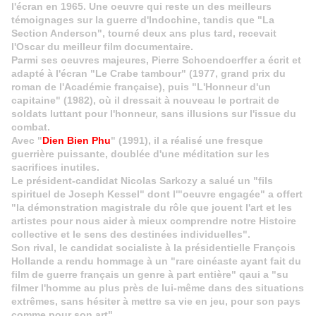
l'écran en 1965. Une oeuvre qui reste un des meilleurs
témoignages sur la guerre d'Indochine, tandis que "La
Section Anderson", tourné deux ans plus tard, recevait
l'Oscar du meilleur film documentaire.
Parmi ses oeuvres majeures, Pierre Schoendoerffer a écrit et
adapté à l'écran "Le Crabe tambour" (1977, grand prix du
roman de l'Académie française), puis "L'Honneur d'un
capitaine" (1982), où il dressait à nouveau le portrait de
soldats luttant pour l'honneur, sans illusions sur l'issue du
combat.
Avec "
Dien Bien Phu
" (1991), il a réalisé une fresque
guerrière puissante, doublée d'une méditation sur les
sacrifices inutiles.
Le président-candidat Nicolas Sarkozy a salué un "fils
spirituel de Joseph Kessel" dont l'"oeuvre engagée" a offert
"la démonstration magistrale du rôle que jouent l'art et les
artistes pour nous aider à mieux comprendre notre Histoire
collective et le sens des destinées individuelles".
Son rival, le candidat socialiste à la présidentielle François
Hollande a rendu hommage à un "rare cinéaste ayant fait du
film de guerre français un genre à part entière" qaui a "su
filmer l'homme au plus près de lui-même dans des situations
extrêmes, sans hésiter à mettre sa vie en jeu, pour son pays
comme pour son art".