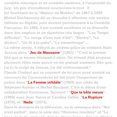
comédie classique et de comédie moderne, à l'unanimité du
jury. Un prix d'excellence couronnera le tout.
Il
fut
Sociétaire de la "Maison de Molière" de 1967 à 1984
Michel Duchaussoy dû se résoudre à effectuer son service
militaire en Algérie, puis devient pensionnaire à la Comédie
Française. En 1966, il est nommé sociétaire et se diversifie
dans des emplois et un répertoire très larges : "Les Temps
difficiles", "Le songe d'une nuit d'été", "Electre", "Le
dindon", "Un fil à la patte", "Le misanthrope"...
La même année, il débute au cinéma grâce au cinéaste Alain
Jessua dans "
Jeu de Massacre
" (1967) : "C'est le premier
film que je tourne déclarait-il alors. On m'avait déjà propose
plusieurs rôles mais aucun ne me plaisait vraiment. Dès que,
j'ai lu le script de Jessua, j'ai été enthousiasmé."
Claude Chabrol qui se souvient de lui pour avoir assisté au
concours du Conservatoire lui fait jouer l'inspecteur de
police dans "
La Femme infidèle
" (1969) aux côtés de
Stéphane Audran et Michel Bouquet. C'est le début d'une
collaboration fructueuse. Suivront : "
Que la bête meure
"
(1969) avec Jean Yanne et Caroline Cellier, "
La Rupture
"
(1970), et "
Nada
" (1973).
Dans le domaine de la télévision, on le remarqua dans "Nul
n'est parfait", dans la série des "Histoires insolites" et "Le