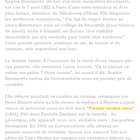
Sophie Desmarets, de son vrai nom Jacqueline Desmarets,
est née le 7 avril 1922 à Paris d'une mère bretonne et d'un
père lorrain, directeur du Vélodrome d'Hiver. Elle fréquente
les meilleures institutions. "J'ai fait de sages études au
cours Maintenon, puis au collège de Neauphle (pour raisons
de santé), enfin à Gstaadt, en Suisse. Une stabilité
raisonnable qui m'a marquée pour toute mon existence".
Cette grande sportive, amatrice de ski, de tennis et de
natation, rate cependant son bac.
Le théâtre l'attire. A l'occasion de la vente d'une maison par
ses parents, elle rencontre Louis Jouvet. "Ca te plairait ce
métier ma petite ? Alors essaie", lui aurait-il dit. Sophie
Desmarets sortira du Conservatoire avec un premier prix de
comédie.
Elle débute pourtant sa carrière au cinéma, remarquée par
Henri Decoin alors qu'elle donne la réplique à Rosine Luguet
venue se présenter pour un rôle dans "
Premier rendez-vous
"
(1941), film dont Danielle Darrieux est la vedette . Au
générique, elle apparaît sous son véritable nom : Jacqueline
Desmarets. En 1942 au Conservatoire, elle obtient un
premier accessit de comédie, tourne son second film aux
côtés de Gaby Morlay qui marque ses véritables débuts au