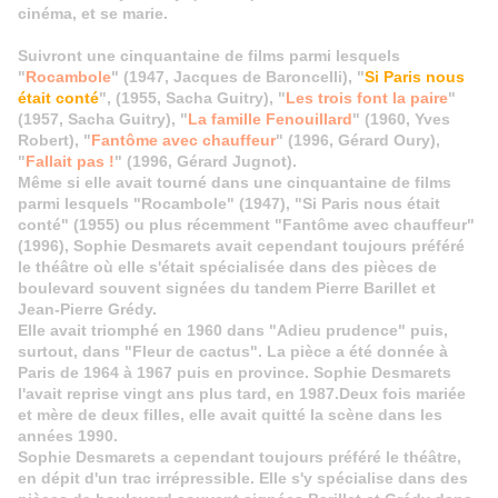
cinéma, et se marie.
Suivront une cinquantaine de films parmi lesquels
"
Rocambole
" (1947, Jacques de Baroncelli), "
Si Paris nous
était conté
", (1955, Sacha Guitry), "
Les trois font la paire
"
(1957, Sacha Guitry), "
La famille Fenouillard
" (1960, Yves
Robert), "
Fantôme avec chauffeur
" (1996, Gérard Oury),
"
Fallait pas !
" (1996, Gérard Jugnot).
Même si elle avait tourné dans une cinquantaine de films
parmi lesquels "Rocambole" (1947), "Si Paris nous était
conté" (1955) ou plus récemment "Fantôme avec chauffeur"
(1996), Sophie Desmarets avait cependant toujours préféré
le théâtre où elle s'était spécialisée dans des pièces de
boulevard souvent signées du tandem Pierre Barillet et
Jean-Pierre Grédy.
Elle avait triomphé en 1960 dans "Adieu prudence" puis,
surtout, dans "Fleur de cactus". La pièce a été donnée à
Paris de 1964 à 1967 puis en province. Sophie Desmarets
l'avait reprise vingt ans plus tard, en 1987.Deux fois mariée
et mère de deux filles, elle avait quitté la scène dans les
années 1990.
Sophie Desmarets a cependant toujours préféré le théâtre,
en dépit d'un trac irrépressible. Elle s'y spécialise dans des