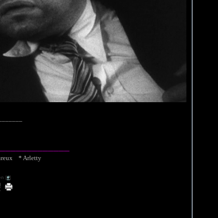
____
_____________
reux * Arletty
n [
#
]