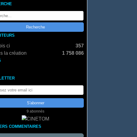
ERCHE
SITEURS
is ci
357
s la création
1 758 086
S
LETTER
9 abonnés
IERS COMMENTAIRES