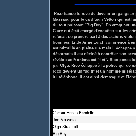
_____________
Rico Bandello rêve de devenir un gangster p
Massara, pour le caïd Sam Vettori qui est l
du tout puissant "Big Boy". En attaquant une 
Clure qui était chargé d'enquêter sur les cr
refusait de prendre part à des actions viole
hommes. Little Arnie Lorch commence à en av
est mitraillé en pleine rue mais il échappe à
désormais il est décidé à contrôler son secte
révèle que Montana est "fini". Rico pense 
par Olga, Rico échappe à la police qui dém
Rico devient un fugitif et un homme misérab
lui téléphone. Il est ainsi démasqué et Flahe
_____________________
Caesar Enrico Bandello
Joe Massara
Olga Strassoff
Big Boy