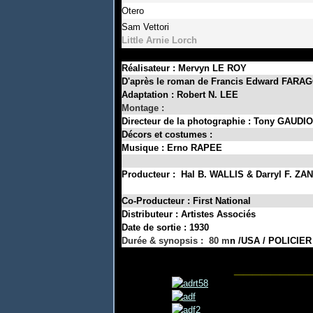
Otero
Sam Vettori
Little Arnie Lorch
Réalisateur : Mervyn LE ROY
D'après le roman de Francis Edward FAR
Adaptation : Robert N. LEE
Montage :
Directeur de la photographie : Tony GAUDIO
Décors et costumes :
Musique : Erno RAPEE
Producteur : Hal B. WALLIS & Darryl F. Z
Co-Producteur : First National
Distributeur : Artistes Associés
Date de sortie
: 1930
Durée & synopsis
: 80 m
n /USA / POLICIE
______________