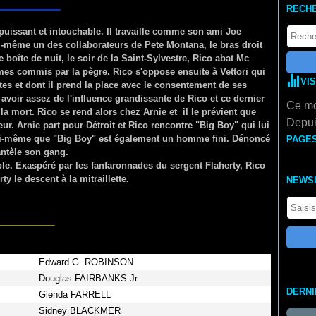
_____
RECH
uissant et intouchable. Il travaille comme son ami Joe
ui-même un des collaborateurs de Pete Montana, le bras droit
boîte de nuit, le soir de la Saint-Sylvestre, Rico abat Mc
imes commis par la pègre. Rico s'oppose ensuite à Vettori qui
VI
ntes et dont il prend la place avec le consentement de ses
oir assez de l'influence grandissante de Rico et ce dernier
Ce mo
 la mort. Rico se rend alors chez Arnie et il le prévient que
Depui
ur. Arnie part pour Détroit et Rico rencontre "Big Boy" qui lui
lui-même que "Big Boy" est également un homme fini. Dénoncé
PAGE
antèle son gang.
le. Exaspéré par les fanfaronnades du sergent Flaherty, Rico
rty le descent à la mitraillette.
NEWS
______
Edward G. ROBINSON
Douglas FAIRBANKS Jr.
DERN
Glenda FARRELL
Sidney BLACKMER