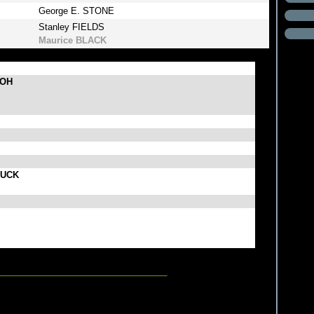
George E. STONE
Stanley FIELDS
Maurice BLACK
AGOH
ANUCK
R
_____________