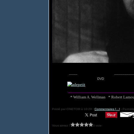
____ ____________
DVD
____________________
* William A. Wellman * Robert Lamou
Posté par CINETOM à 10:29 -
Commentaires [
…
]
- Permalie
Vous aimez ?
0 vote