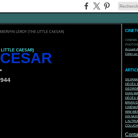
CINE
 MERVYN LEROY (THE LITTLE CAESAR)
CINEMA,
PHOTOS,
Accueil 
 LITTLE CAESAR)
 CESAR
Créer un
ARTIC
*
944
SILVAN
DÉCÈS D
GEORGE
GIAN M
DÉCÈS D
BRIAN D
CINÉMA
WIM WEN
IAN Mc
L'ALTRU
COLUCH
Contac