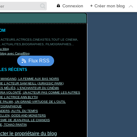
Connexion
+
Créer mon blog
TOM
 ACTEURS,ACTRICES,CINEASTES,TOUT LE CINEMA,
 ACTUALITES,BIOGRAPHIES, FILMOGRAPHIES...
du blog
 blog avec CanalBlog
Flux RSS
LES RÉCENTS
A MANGANO, LA FEMME AUX BAS NOIRS
E L'ACTEUR SAM NEILL (JURASSIC PARK)
S MÉLIÈS, L'ENCHANTEUR DU CINÉMA
ARIA VOLONTÉ, UN ACTEUR PAS COMME LES AUTRES
E L'ACTRICE ANN BLYTH
E PALMA, UN GRAND VIRTUOSE DE L'OUTIL
TOGRAPHIQUE
DERS, AU FIL DU TEMPS
KELLEN, GODS AND MONSTERS
ISME DE JEAN-PAUL LE CHANOIS
E, TCHAO PANTIN
ter le propriétaire du blog