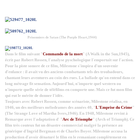
Prisonniers de Satan (The Purple Heart,1944)
Dans le film suivant "
Commando de la mort
" (A Walk in the Sun,1945),
écrit par Robert Rossen, l'analyse pyschologique l'emportait sur l'action.
Pour la piste sonore de ce film, Milestone s'inspira d'un souvenir
d'enfance : il avait vu des anciens combattants tels des troubadours,
chantant leurs aventures au coin des rues. La ballade qu'on entend dans ce
long métrage fit sensation. Aujourd'hui, n'importe quel western ou
n'importe quelle série de téléfilms en comporte une. Mais ce fut mon film
qui eut le mérite de donner l'idée.
Toujours avec Robert Rossen, comme scénariste, Milestone réalisa, en
1946, un des meilleurs mélodrames des années 40, "
L'Emprise du Crime
"
(The Strange Love of Martha Ivers,1946). En 1948, Milestone
revint à
Remarque avec l'adaptation d' "
Arc de Triomphe
" (Arch of Triumph). Ce
film très couteux fut un désastre commercial malgré la présence au
générique d'Ingrid Bergman et de Charles Boyer. Milestone accusa la
production d'avoir dénaturé le film en le remaniant complètement en