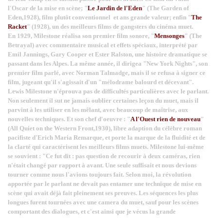
l'Oscar de la mise en scène; "
Le Jardin de l'Eden
" (The Garden of
Eden,1928), film plutôt conventionnel et ans grande valeur; enfin "
The
Racket
" (1928), un des meilleurs films de gangsters du cinéma muet.
En 1929, Milestone réalisa son premier film sonore, "
Mensonges
" (The
Betrayal) avec commentaire musical et effets spéciaux, interprété par
Emil Jannings, Gary Cooper et Ester Ralston, une histoire dramatique se
passant dans les Alpes. La même année, il dirigea "New York Nights", son
premier film parlé, avec Norman Talmadge, mais il se refusa à signer ce
film, jugeant qu'il s'agissait d'un "mélodrame balourd et décevant".
Lewis Milestone n'éprouva pas de difficultés particulières avec le parlant.
Non seulement il sut ne jamais oublier certaines leçon du muet, mais il
parvint à les utiliser en les mêlant, avec beaucoup de maîtrise, aux
nouvelles techniques. Et son chef d'oeuvre : "
A l'Ouest rien de nouveau
"
(All Quiet on the Western Front,1930), libre adaption du célèbre roman
pacifiste d'Erich Maria Remarque, et porte la marque de la fluidité et de
la clarté qui caractérisent les meilleurs films muets. Milestone lui-même
se souvient : "Ce fut dit : pas question de recourir à deux caméras, rien
n'était changé par rapport à avant. Une seule suffisait et nous devions
tourner comme nous l'avions toujours fait. Selon moi, la révolution
apportée par le parlant ne devait pas entamer une technique de mise en
scène qui avait déjà fait pleinement ses preuves. Les séquences les plus
longues furent tournées avec une camera du muet, sauf pour les scènes
comportant des dialogues, et c'est ainsi que je vécus la grande