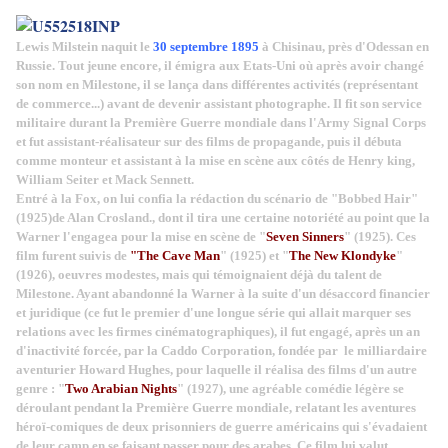
Lewis Milstein naquit le
30 septembre 1895
à Chisinau, près d'Odessan en
Russie. Tout jeune encore, il émigra aux Etats-Uni où après avoir changé
son nom en Milestone, il se lança dans différentes activités (représentant
de commerce...) avant de devenir assistant photographe. Il fit son service
militaire durant la Première Guerre mondiale dans l'Army Signal Corps
et fut assistant-réalisateur sur des films de propagande, puis il débuta
comme monteur et assistant à la mise en scène aux côtés de Henry king,
William Seiter et Mack Sennett.
Entré à la Fox, on lui confia la rédaction du scénario de "Bobbed Hair"
(1925)de Alan Crosland., dont il tira une certaine notoriété au point que la
Warner l'engagea pour la mise en scène de "
Seven Sinners
" (1925). Ces
film furent suivis de
"The Cave Man
" (1925) et "
The
New Klondyke
"
(1926), oeuvres modestes, mais qui témoignaient déjà du talent de
Milestone. Ayant abandonné la Warner à la suite d'un désaccord financier
et juridique (ce fut le premier d'une longue série qui allait marquer ses
relations avec les firmes cinématographiques), il fut engagé, après un an
d'inactivité forcée, par la Caddo Corporation, fondée par le milliardaire
aventurier Howard Hughes, pour laquelle il réalisa des films d'un autre
genre : "
Two Arabian Nights
" (1927), une agréable comédie légère se
déroulant pendant la Première Guerre mondiale, relatant les aventures
héroï-comiques de deux prisonniers de guerre américains qui s'évadaient
de leur camp en se faisant passer pour des arabes. Ce film lui valut