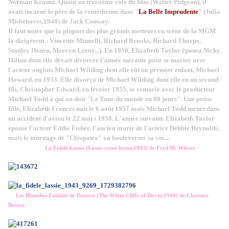
Norman Krasna. Quant au troisième rôle du film (Walter Pidgeon), il
avait incarné le père de la comédienne dans "
La Belle Imprudente
" (Julia
Misbehaves,1948) de Jack Conway.
Il faut noter que la plupart des plus grands metteurs en scène de la MGM
la dirigèrent : Vincente Minnelli, Richard Brooks, Richard Thorpe,
Stanley Donen, Mervyn Leroy...). En 1950, Elizabeth Taylor épousa Nicky
Hilton dont elle devait divorcer l'année suivante pour se marier avec
l'acteur anglais Michael Wilding dont elle eût un premier enfant, Michael
Howard, en 1953. Elle divorça de Michael Wilding dont elle eu un second
fils, Christopher Edward, en février 1955, se remarie avec le producteur
Michael Todd à qui on doit "Le Tour du monde en 80 jours". Une petite
fille, Elizabeth Frances naît le 6 août 1957 mais Michael Todd meurt dans
un accident d'avion le 22 mars 1958. L'année suivante Elizabeth Taylor
épouse l'acteur Eddie Fisher, l'ancien marie de l'actrice Debbie Reynolds,
mais le tournage de "Cléopatre" va bouleverser sa vie....
La Fidèle Lassie (Lassie come home,1943) de Fred M. Wilcox
Les Blanches Falaises de Douvre (The White Cliffs of Dover,1944) de Clarence
Brown