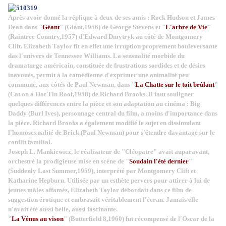
Après avoir donné la réplique à deux de ses amis : Rock Hudson et James
Dean dans "
Géant
" (Giant,1956) de George Stevens et "
L'arbre de Vie
"
(Raintree Country,1957) d'Edward Dmytryk au côté de Montgomery
Clift. Elizabeth Taylor fit en effet une irruption proprement bouleversante
das l'univers de Tennessee Williams. La sensualité morbide du
dramaturge américain, constituée de frustrations sordides et de désirs
inavoués, permit à la comédienne d'exprimer une animalité peu
commune, aux côtés de Paul Newman, dans "
La Chatte sur le toit brûlant
"
(Cat on a Hot Tin Roof,1958) de Richard Brooks. Il faut souligner
quelques différences entre la pièce et son adaptation au cinéma : Big
Daddy (Burl Ives), personnage central du film, a moins d'importance dans
la pièce. Richard Brooks a également modifié le sujet en dissimulant
l'homosexualité de Brick (Paul Newman) pour s'étendre davantage sur le
conflit familial.
Joseph L. Mankiewicz, le réalisateur de "Cléopatre" avait auparavant,
orchestré la prodigieuse mise en scène de "
Soudain l'été dernier
"
(Suddenly Last Summer,1959), interprété par Montgomery Clift et
Katharine Hepburn. Utilisée par un esthète pervers pour attirer à lui de
jeunes mâles affamés, Elizabeth Taylor débordait dans ce film de
suggestion érotique et embrasait véritablement l'écran. Jamais elle
n'avait été aussi belle, aussi fascinante.
"
La Vénus au vison
" (Butterfield 8,1960) fut récompensé de l'Oscar de la