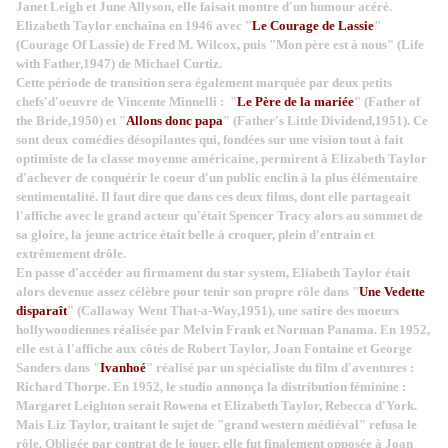
Janet Leigh et June Allyson, elle faisait montre d'un humour acéré.
Elizabeth Taylor enchaîna en 1946 avec "
Le Courage de Lassie
"
(Courage Of Lassie) de Fred M. Wilcox, puis "Mon père est à nous" (Life
with Father,1947) de Michael Curtiz.
Cette période de transition sera également marquée par deux petits
chefs'd'oeuvre de Vincente Minnelli : "
Le Père de la mariée
" (Father of
the Bride,1950) et "
Allons donc papa
" (Father's Little Dividend,1951). Ce
sont deux comédies désopilantes qui, fondées sur une vision tout à fait
optimiste de la classe moyenne américaine, permirent à Elizabeth Taylor
d'achever de conquérir le coeur d'un public enclin à la plus élémentaire
sentimentalité. Il faut dire que dans ces deux films, dont elle partageait
l'affiche avec le grand acteur qu'était Spencer Tracy alors au sommet de
sa gloire, la jeune actrice était belle à croquer, plein d'entrain et
extrêmement drôle.
En passe d'accéder au firmament du star system, Eliabeth Taylor était
alors devenue assez célèbre pour tenir son propre rôle dans "
Une Vedette
disparaît
" (Callaway Went That-a-Way,1951), une satire des moeurs
hollywoodiennes réalisée par Melvin Frank et Norman Panama. En 1952,
elle est à l'affiche aux côtés de Robert Taylor, Joan Fontaine et George
Sanders dans "
Ivanhoé
" réalisé par un spécialiste du film d'aventures :
Richard Thorpe. En 1952, le studio annonça la distribution féminine :
Margaret Leighton serait Rowena et Elizabeth Taylor, Rebecca d'York.
Mais Liz Taylor, traitant le sujet de "grand western médiéval" refusa le
rôle. Obligée par contrat de le jouer, elle fut finalement opposée à Joan