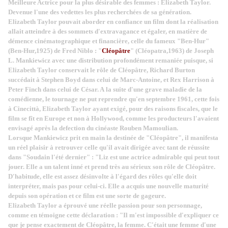
Meilleure Actrice pour la plus désirable des femmes : Elizabeth Taylor.
Devenue l'une des vedettes les plus recherchées de sa génération.
Elizabeth Taylor pouvait aborder en confiance un film dont la réalisation
allait atteindre à des sommets d'extravagance et égaler, en matière de
démence cinématographique et financière, celle du fameux "Ben-Hur"
(Ben-Hur,1925) de Fred Niblo : "
Cléopâtre
" (Cléopatra,1963) de Joseph
L. Mankiewicz avec une distribution profondément remaniée puisque, si
Elizabeth Taylor conservait le rôle de Cléopâtre, Richard Burton
succédait à Stephen Boyd dans celui de Marc-Antoine, et Rex Harrison à
Peter Finch dans celui de César. A la suite d'une grave maladie de la
comédienne, le tournage ne put reprendre qu'en septembre 1961, cette fois
à Cinecittà, Elizabeth Taylor ayant exigé, pour des raisons fiscales, que le
film se fît en Europe et non à Hollywood, comme les producteurs l'avaient
envisagé après la defection du cinéaste Rouben Mamoulian.
Lorsque Mankiewicz prit en main la destinée de "Cléopâtre", il manifesta
un réel plaisir à retrouver celle qu'il avait dirigée avec tant de réussite
dans "Soudain l'été dernier" : "Liz est une actrice admirable qui peut tout
jouer. Elle a un talent inné et prend très au sérieux son rôle de Cléopâtre.
D'habitude, elle est assez désinvolte à l'égard des rôles qu'elle doit
interpréter, mais pas pour celui-ci. Elle a acquis une nouvelle maturité
depuis son opération et ce film est une sorte de gageure.
Elizabeth Taylor a éprouvé une réelle passion pour son personnage,
comme en témoigne cette déclaration : "Il m'est impossible d'expliquer ce
que je pense exactement de Cléopâtre, la femme. C'était une femme d'une