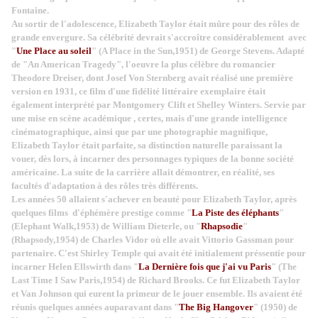
Fontaine.
Au sortir de l'adolescence, Elizabeth Taylor était mûre pour des rôles de
grande envergure. Sa célébrité devrait s'accroître considérablement avec
"
Une Place au soleil
" (A Place in the Sun,1951) de George Stevens. Adapté
de "An American Tragedy", l'oeuvre la plus célèbre du romancier
Theodore Dreiser, dont Josef Von Sternberg avait réalisé une première
version en 1931, ce film d'une fidélité littéraire exemplaire était
également interprété par Montgomery Clift et Shelley Winters. Servie par
une mise en scène académique , certes, mais d'une grande intelligence
cinématographique, ainsi que par une photographie magnifique,
Elizabeth Taylor était parfaite, sa distinction naturelle paraissant la
vouer, dès lors, à incarner des personnages typiques de la bonne société
américaine. La suite de la carrière allait démontrer, en réalité, ses
facultés d'adaptation à des rôles très différents.
Les années 50 allaient s'achever en beauté pour Elizabeth Taylor, après
quelques films d'éphémère prestige comme "
La Piste des éléphants
"
(Elephant Walk,1953) de William Dieterle, ou "
Rhapsodie
"
(Rhapsody,1954) de Charles Vidor où elle avait Vittorio Gassman pour
partenaire. C'est Shirley Temple qui avait été initialement préssentie pour
incarner Helen Ellswirth dans "
La Dernière fois que j'ai vu Paris
" (The
Last Time I Saw Paris,1954) de Richard Brooks. Ce fut Elizabeth Taylor
et Van Johnson qui eurent la primeur de le jouer ensemble. Ils avaient été
réunis quelques années auparavant dans "
The Big Hangover
" (1950) de