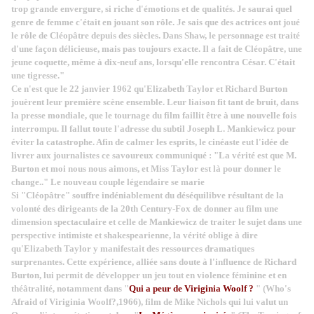
trop grande envergure, si riche d'émotions et de qualités. Je saurai quel
genre de femme c'était en jouant son rôle. Je sais que des actrices ont joué
le rôle de Cléopâtre depuis des siècles. Dans Shaw, le personnage est traité
d'une façon délicieuse, mais pas toujours exacte. Il a fait de Cléopâtre, une
jeune coquette, même à dix-neuf ans, lorsqu'elle rencontra César. C'était
une tigresse."
Ce n'est que le 22 janvier 1962 qu'Elizabeth Taylor et Richard Burton
jouèrent leur première scène ensemble. Leur liaison fit tant de bruit, dans
la presse mondiale, que le tournage du film faillit être à une nouvelle fois
interrompu. Il fallut toute l'adresse du subtil Joseph L. Mankiewicz pour
éviter la catastrophe. Afin de calmer les esprits, le cinéaste eut l'idée de
livrer aux journalistes ce savoureux communiqué : "La vérité est que M.
Burton et moi nous nous aimons, et Miss Taylor est là pour donner le
change.." Le nouveau couple légendaire se marie
Si "Cléopâtre" souffre indéniablement du déséquilibve résultant de la
volonté des dirigeants de la 20th Century-Fox de donner au film une
dimension spectaculaire et celle de Mankiewicz de traiter le sujet dans une
perspective intimiste et shakespearienne, la vérité oblige à dire
qu'Elizabeth Taylor y manifestait des ressources dramatiques
surprenantes. Cette expérience, alliée sans doute à l'influence de Richard
Burton, lui permit de développer un jeu tout en violence féminine et en
théâtralité, notamment dans "
Qui a peur de Viriginia Woolf ?
" (Who's
Afraid of Viriginia Woolf?,1966), film de Mike Nichols qui lui valut un