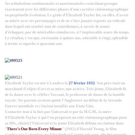
Ses tribulations sentimentales et matrimoniales coïncidant presque
exactement avec les différentes phases d'une carrière cinématographique
en perpétuelle évolution. Le génie d'Elizabeth Taylor fut, en effet, d'avoir
su mûrir avec ses personnages et de ne s'être jamais exposée au ridicule
dans lequel ont sombré tant de comédiennes, à savoir de tenter
d'échapper, par de misérables simulacres, à l'impitoyable usure du temps.
Le résultat, c'est que, ravissante à quinze ans, adorable à vingt, splendide
à trente et superbe à quarante ans.
Elizabeth Taylor est née à Londres le
27 février 1932
. Son père était un
marchand d'objets d'art et sa mère, une actrice. Très jeune, Elizabeth fit
de la danse avec le célèbre Vaccani, le professeur de danse de la famille
royale. Ses parents avaient quitté l'Angleterre au début de la Seconde
Guerre mondiale et s'étaient installés aux Etats-Unis.
Contactée tout à la fois par Universal et par la M.G.M., la mère
d'Elizabeth Taylor à qui l'on proposait un rôle cinématographique pour
sa fille, choisit l'Universal et la jeune Elizabeth débuta au cinéma dans
"
There's One Born Every Minute
" (1942) d'Harold Young, le film
n'attira pas l'attention sur Elizabeth et l'année suivante, elle fut e
ngagée