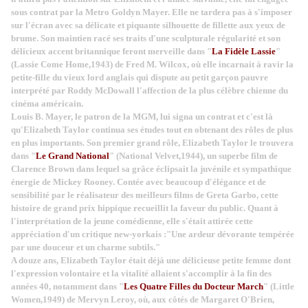
sous contrat par la Metro Goldyn Mayer. Elle ne tardera pas à s'imposer
sur l'écran avec sa délicate et piquante silhouette de fillette aux yeux de
brume. Son maintien racé ses traits d'une sculpturale régularité et son
délicieux accent britannique feront merveille dans "
La Fidèle Lassie
"
(Lassie Come Home,1943) de Fred M. Wilcox, où elle incarnait à ravir la
petite-fille du vieux lord anglais qui dispute au petit garçon pauvre
interprété par Roddy McDowall l'affection de la plus célèbre chienne du
cinéma américain.
Louis B. Mayer, le patron de la MGM, lui signa un contrat et c'est là
qu'Elizabeth Taylor continua ses études tout en obtenant des rôles de plus
en plus importants. Son premier grand rôle, Elizabeth Taylor le trouvera
dans "
Le Grand National
" (National Velvet,1944), un superbe film de
Clarence Brown dans lequel sa grâce éclipsait la juvénile et sympathique
énergie de Mickey Rooney. Contée avec beaucoup d'élégance et de
sensibilité par le réalisateur des meilleurs films de Greta Garbo, cette
histoire de grand prix hippique recueillit la faveur du public. Quant à
l'interprétation de la jeune comédienne, elle s'était attirée cette
appréciation d'un critique new-yorkais :"Une ardeur dévorante tempérée
par une douceur et un charme subtils."
A douze ans, Elizabeth Taylor était déjà une délicieuse petite femme dont
l'expression volontaire et la vitalité allaient s'accomplir à la fin des
années 40, notamment dans "
Les Quatre Filles du Docteur March
" (Little
Women,1949) de Mervyn Leroy, où, aux côtés de Margaret O'Brien,