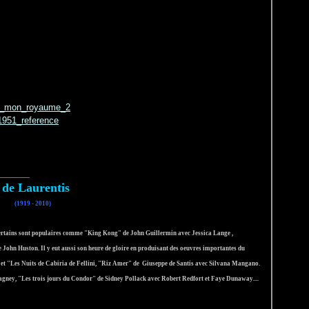
_________
 de Laurentis
(1919 - 2010)
 certains sont populaires comme "King Kong" de John Guillermin avec Jessica Lange ,
ohn Huston. Il y eut aussi son heure de gloire en produisant des oeuvres importantes du
et "Les Nuits de Cabiria de Fellini, "Riz Amer" de Giuseppe de Santis avec Silvana Mangano.
ney, "Les trois jours du Condor" de Sidney Pollack avec Robert Redfort et Faye Dunaway....