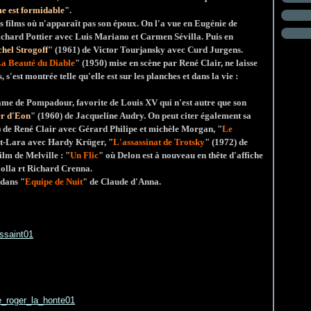
 est formidable
".
es films où n'apparaît pas son époux. On l'a vue en Eugénie de
ichard Pottier avec Luis Mariano et Carmen Sévilla. Puis en
hel Strogoff
" (1961) de Victor Tourjansky avec Curd Jurgens.
a Beauté du Diable
" (1950) mise en scène par René Clair, ne laisse
 s'est montrée telle qu'elle est sur les planches et dans la vie :
ame de Pompadour, favorite de Louis XV qui n'est autre que son
er d'Eon
" (1960) de Jacqueline Audry. On peut citer également sa
) de René Clair avec Gérard Philipe et michèle Morgan, "
Le
nt-Lara avec Hardy Krüger, "
L'assassinat de Trotsky
" (1972) de
ilm de Melville : "
Un Flic
" où Delon est à nouveau en thête d'affiche
olla rt Richard Crenna.
 dans "
Equipe de Nuit
" de Claude d'Anna.