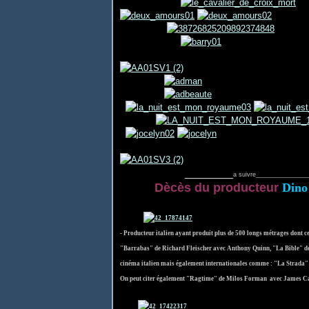
_______
a suivre_______________
Dècès du producteur
Dino
- Producteur italien ayant produit plus de 500 longs métrages dont
"Barrabas" de Richard Fleischer avec Anthony Quinn, "La Bible" de J
cinéma italien mais également internationales comme : "La Strada" 
On peut citer également "Ragtime" de Milos Forman avec James Cag