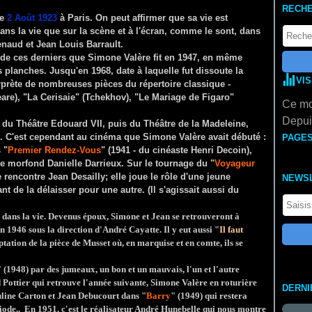
RECH
le
2 Août 1923
à Paris. On peut affirmer que sa vie est
dans la vie que sur la scène et à l'écran, comme le sont, dans
naud et Jean Louis Barrault.
e de ces derniers que Simone Valère fit en 1947, en même
 planches. Jusqu'en 1968, date à laquelle fut dissoute la
VI
erprète de nombreuses pièces du répertoire classique -
re), "La Cerisaie" (Tchekhov), "Le Mariage de Figaro"
Ce mo
Depuis
, du Théâtre Edouard VII, puis du Théâtre de la Madeleine,
nte. C'est cependant au cinéma que Simone Valère avait débuté :
PAGE
 "
Premier Rendez-Vous
" (1941 - du cinéaste Henri Decoin),
se morfond Danielle Darrieux. Sur le tournage du "
Voyageur
le rencontre Jean Desailly; elle joue le rôle d'une jeune
NEWS
 de la délaisser pour une autre. (Il s'agissait aussi du
 dans la vie. Devenus époux, Simone et Jean se retrouveront à
en 1946 sous la direction d'André Cayatte. Il y eut aussi "
Il faut
ptation de la pièce de Musset où, en marquise et en comte, ils se
" (1948) par des jumeaux, un bon et un mauvais, l'un et l'autre
 Pottier qui retrouve l'année suivante, Simone Valère en roturière
DERNI
uline Carton et Jean Debucourt dans "
Barry
" (1949) qui restera
iode.. En 1951, c'est le réalisateur André Hunebelle qui nous montre