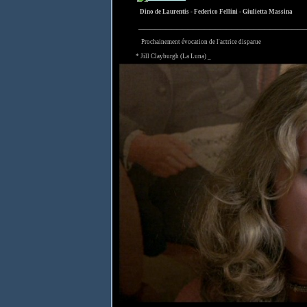
Dino de Laurentis - Federico Fellini - Giulietta Massina
______________________________
Prochainement évocation de l'actrice disparue
* Jill Clayburgh (La Luna) _