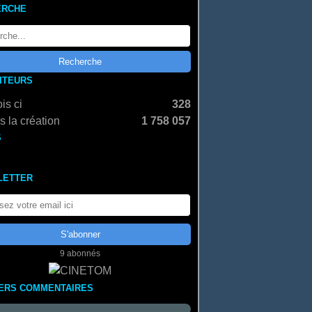
ERCHE
SITEURS
is ci
328
 la création
1 758 057
S
LETTER
9 abonnés
ERS COMMENTAIRES