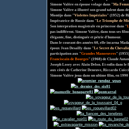
Simone Valère en épouse volage dans "
Ma Femme
Simone Valère a illustré son grand talent dans d
Montijo dans "
Violettes Impériales
" (1952) de R
Impératrice de Russie dans "
Le Triomphe de Mic
Son interpration magistrale en princesse dans "
L
pas indifférent. Simone Valère, dans tous ses films,
élégante, fine, distinguée et pétrie d'humour.
Dans le courant des années 60, elle incarna Mad
époux Jean Desailly dans "
Le Secret du Chevali
participation aux "
Grandes Manoeuvres
" (1955
Franciscain de Bourges
" (1968) de Claude Auta
Joseph Losey avec Alain Delon. Et enfin dans le f
aux côtés de Catherine Deneuve, Riccardo Cuicci
Simone Valère joua dans un ultime film, en 1990