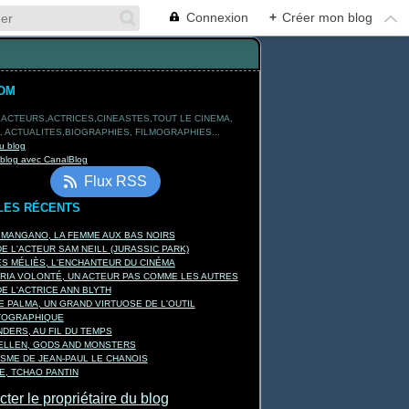
Connexion
+
Créer mon blog
OM
 ACTEURS,ACTRICES,CINEASTES,TOUT LE CINEMA,
 ACTUALITES,BIOGRAPHIES, FILMOGRAPHIES...
u blog
 blog avec CanalBlog
Flux RSS
LES RÉCENTS
 MANGANO, LA FEMME AUX BAS NOIRS
E L'ACTEUR SAM NEILL (JURASSIC PARK)
 MÉLIÈS, L'ENCHANTEUR DU CINÉMA
RIA VOLONTÉ, UN ACTEUR PAS COMME LES AUTRES
E L'ACTRICE ANN BLYTH
E PALMA, UN GRAND VIRTUOSE DE L'OUTIL
TOGRAPHIQUE
DERS, AU FIL DU TEMPS
KELLEN, GODS AND MONSTERS
ISME DE JEAN-PAUL LE CHANOIS
, TCHAO PANTIN
ter le propriétaire du blog