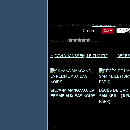
_______________________
Posté par CINETOM à 12:14 -
Commentaires [
…
]
- Permalie
Vous aimez ?
0 vote
DAVID JANSSEN, LE FUGITIF
DECES 
Vous aimerez aussi :
SILVANA MANGANO, LA
DÉCÈS DE L'AC
FEMME AUX BAS NOIRS
SAM NEILL (JUR
PARK)
Commentaires