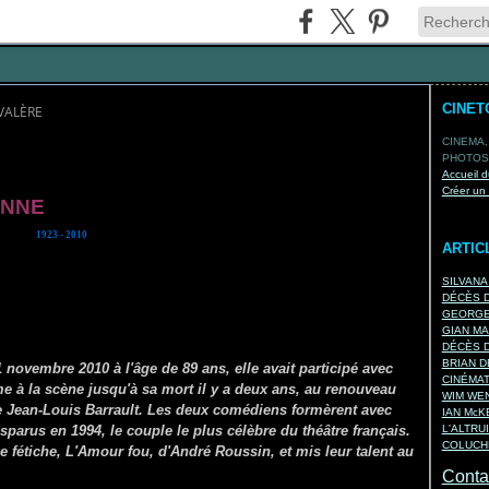
CINET
VALÈRE
CINEMA,
PHOTOS,
Accueil d
Créer un
ENNE
1923 - 2010
ARTIC
SILVANA
DÉCÈS D
GEORGES
GIAN MA
DÉCÈS D
BRIAN D
 novembre 2010 à l'âge de 89 ans, elle avait participé avec
CINÉMA
me à la scène jusqu'à sa mort il y a deux ans, au renouveau
WIM WEN
 de Jean-Louis Barrault. Les deux comédiens formèrent avec
IAN Mc
parus en 1994, le couple le plus célèbre du théâtre français.
L'ALTRU
COLUCHE
ce fétiche, L'Amour fou, d'André Roussin, et mis leur talent au
Contac