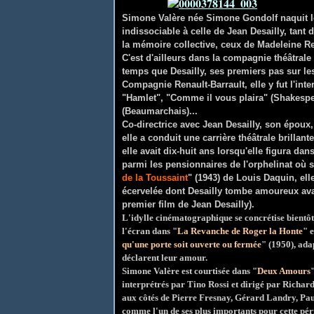
Simone Valère née Simone Gondolf naquit 
indissociable à celle de Jean Desailly, tant 
la mémoire collective, ceux de Madeleine Re
C'est d'ailleurs dans la compagnie théâtral
temps que Desailly, ses premiers pas sur les
Compagnie Renault-Barrault, elle y fut l'int
"Hamlet", "Comme il vous plaira" (Shakespea
(Beaumarchais)...
Co-directrice avec Jean Desailly, son époux
elle a conduit une carrière théâtrale brilla
elle avait dix-huit ans lorsqu'elle figura dans
parmi les pensionnaires de l'orphelinat où 
de la Toussaint
" (1943) de Louis Daquin
, el
écervelée dont Desailly tombe amoureux avant
premier film de Jean Desailly).
L'idylle cinématographique se concrétise bientôt
l'écran dans "
La Revanche de Roger la Honte
" 
qu'une porte soit ouverte ou fermée
" (1950), ada
déclarent leur amour.
Simone Valère est courtisée dans "
Deux Amours
interprétrés par Tino Rossi et dirigé par Richard
aux côtés de Pierre Fresnay, Gérard Landry, Pa
comme l'un de ses plus importants pour cette pér