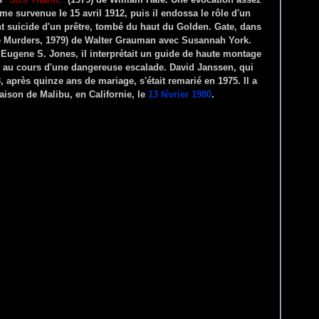
me survenue le 15 avril 1912, puis il endossa le rôle d'un
nt suicide d'un prêtre, tombé du haut du Golden. Gate, dans
e Murders, 1979) de Walter Grauman avec Susannah York.
e Eugene S. Jones, il interprétait un guide de haute montage
s au cours d'une dangereuse escalade. David Janssen, qui
 après quinze ans de mariage, s'était remarié en 1975. Il a
ison de Malibu, en Californie, le
13 février 1980
.