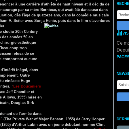
RECH
enoncer à une carrière d'athlète de haut niveau et il décida de
ncouragé par sa mère Berniece, qui avait été danseuse dans
iguration, dès l'âge de quatorze ans, dans la comédie musicale
illiam A. Seiter avec Sonja Henie, puis dans le film d'aventures
er.
le studio 20th Century
VI
in des années 50 en
 chirurgie esthétique
Ce mo
, "beaucoup trop
Depuis
anssen refusa de se
PAGE
 ne comportant aucune
 d'intérêt inégal, dans
NEWS
complément. Outre
 du cinéaste Hugo
nters, "
Les Boucaniers
vec Jeff Chandler et
ns Allows, 1955) mise en
icain, Douglas Sirk
utenant de l'armée dans
n
" (The Private War of Major Benson, 1955) de Jerry Hopper
DERNI
 (1955) d'Arthur Lubin avec un jeune débutant nommé Clint