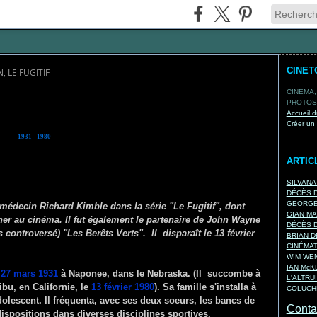
CINET
, LE FUGITIF
CINEMA,
PHOTOS,
Accueil d
Créer un
1931 - 1980
ARTIC
SILVANA
DÉCÈS D
GEORGES
médecin Richard Kimble dans la série "Le Fugitif", dont
GIAN MA
rner au cinéma. Il fut également le partenaire de John Wayne
DÉCÈS D
s controversé) "Les Berêts Verts". Il disparaît le 13 février
BRIAN D
CINÉMA
WIM WEN
IAN Mc
e
27 mars 1931
à Naponee, dans le Nebraska.
(Il succombe à
L'ALTRU
bu, en Californie, le
13 février 1980
).
Sa famille s'installa à
COLUCHE
dolescent. Il fréquenta, avec ses deux soeurs, les bancs de
Contac
s dispositions dans diverses disciplines sportives.