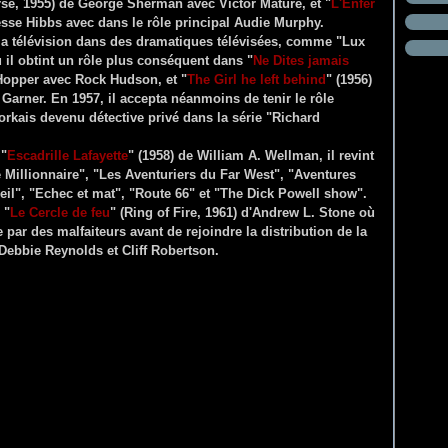
rse, 1955) de George Sherman avec Victor Mature, et "
L'Enfer
esse Hibbs avec dans le rôle principal Audie Murphy.
 à la télévision dans des dramatiques télévisées, comme "Lux
il obtint un rôle plus conséquent dans "
Ne Dites jamais
Hopper avec Rock Hudson, et "
The Girl he left behind
" (1956)
Garner. En 1957, il accepta néanmoins de tenir le rôle
yorkais devenu détective privé dans la série "Richard
 "
Escadrille Lafayette
" (1958) de William A. Wellman, il revint
he Millionnaire", "Les Aventuriers du Far West", "Aventures
oleil", "Echec et mat", "Route 66" et "The Dick Powell show".
 "
Le Cercle de feu
" (Ring of Fire, 1961) d'Andrew L. Stone où
 par des malfaiteurs avant de rejoindre la distribution de la
 Debbie Reynolds et Cliff Robertson.