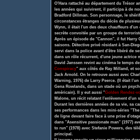
O'Hara rattaché au département du Trésor am
les années qui suivirent, il participa à de
Bradford Dillman. Son personnage, le shérif 
circonstances étranges du décès de plusieu
Wynn, il était l'un des deux chauffeurs d'u
secrète convoitée par un groupe de terrorist
Après un épisode de "Cannon", il fut Harry O
saisons. Détective privé résidant à San-Dieg
servi dans la police avant d'être libéré de s
dans un rôle récurrent, d'une jeune actrice
David Janssen revint au cinéma le temps de 
Conspiracy
" aux côtés de Ray Milland, et so
Jack Arnold. On le retrouve aussi avec Char
Warning, 1976) de Larry Peerce. (Il était l'
Gena Rowlands, dans un stade où un psychop
américain). Il y eut aussi "
Golden Rendez-v
Malone, un récit relatant l'enlèvement d'un s
Durant les dernières années de sa vie, sa ca
ses performances dans les mini-séries "The W
de ligne devant faire face à une prise d'ota
dans "Asensitive passionate man" (1977) a
to run" (1978) avec Stefanie Powers, des télé
principal.
Il incarna ensuite un vieux millionnaire dan