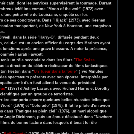
éricain, dont les services supervisèrent le tournage. Durant
 nombreux téléfilms comme "Moon of the wolf" (1972) avec
d'une petite ville de Louisiane, enquête sur les
rs de ses concitoyens. Dans "Hijack" (1973), avec Keenan
n camion transportant, de New York à Houston, une cargaison
es.
rwell, dans la série "Harry-O", diffusée pendant deux
o, celui-ci est un ancien officier du corps des Marines ayant
es fonctions après une grave blessure. A noter la présence,
 nommée Farrah Fawcett.
tenir un rôle secondaire dans les films "
The Swiss
us la direction du célèbre réalisateur de films fantastiques,
lton Heston dans "
Un Tueur dans la foule
" (Two Minutes
un des spectateurs présents avec son épouse, interprétée par
athe armé d'un fusil attend la venue du président
ous
" (1977) d'Ashley Lazarus avec Richard Harris et Dorothy
cientifique par un groupe de terroristes.
rrière comporta encore quelques belles réussites telles que
ord" (1978) et "Colorado" (1978). Il fut le pilote d'un avion
ges dans "Panique en plein ciel" (1976), un mari alcoolique
vec Angie Dickinson, puis un époux désabusé dans "Nowhere
films de bonne facture dans lesquels il tenait le rôle
s "
SoS Titanic
" (1979) de William Hale. Une évocation assez