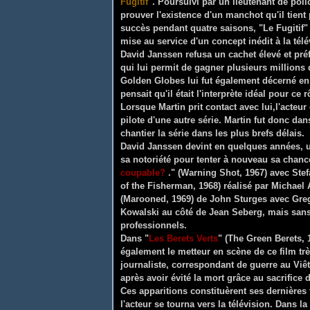
Fugitif
". Poursuivi par un lieutenant de poli
prouver l'existence d'un manchot qu'il tien
succès pendant quatre saisons, "Le Fugitif" 
mise au service d'un concept inédit à la télé
David Janssen refusa un cachet élevé et préf
qui lui permit de gagner plusieurs millions 
Golden Globes lui fut également décerné en
pensait qu'il était l'interprète idéal pour ce
Lorsque Martin prit contact avec lui,l'acteu
pilote d'une autre série. Martin fut donc dan
chantier la série dans les plus brefs délais.
David Janssen devint en quelques années, un
sa notoriété pour tenter à nouveau sa chance 
coupable?
." (Warning Shot, 1967) avec Stef
of the Fisherman, 1968) réalisé par Michae
(Marooned, 1969) de John Sturges avec Greg
Kowalski au côté de Jean Seberg, mais sans 
professionnels.
Dans "
Les Berets Verts
" (The Green Berets, 
également le metteur en scène de ce film trè
journaliste, correspondant de guerre au Viêt
après avoir évité la mort grâce au sacrifice d
Ces apparitions constituèrent ses dernières 
l'acteur se tourna vers la télévision. Dans la