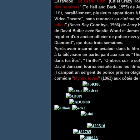
Eastwood, "
Le Grand Chef
" (Chief Crazy Ho
des hommes
" (To Hell and Back, 1955) de J
Il fit, parallèlement, plusieurs apparitions
Video Theatre", sans renoncer au cinéma où 
adieu
" (Never Say Goodbye, 1956) de Jerry 
de David Butler avec Natalie Wood et James 
régulier d'un ancien officier de police new-
Diamond", qui dura trois semaines.
Après avoir incarné un aviateur dans le film
à la télévision en participant aux séries "T
dans les îles", "Thriller", "Ombres sur le s
David Janssen tourna ensuite dans les films
il campait un sergent de police pris en otage
comédie "
My six loves
" (1963) aux côtés de