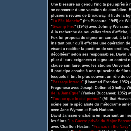
Une blessure au genou l'incita peu après à r
se consacrer à une vocation de comédien. E
plusieurs revues de Broadway, il fit de la f
"
La Fée blanche
" (It's Pleasure, 1945) de W
"
Swamp Fire
" (1946) avec Johnny Weissmull
A la recherche de nouvelles têtes d'affiche, 
Fox lui proposa de signer un contrat, à la f
insitant pour qu'il effectue une opération de
visant à rectifier la position de ses oreilles
décollées" selon ses responsables. David J
plier à leurx exigences et signa un contrat
clause similaire, avec les studios Universal.
Il participa ensuite à une quinzaine de films
lesquels il tint le plus souvent un rôle de 
"
Passage interdit
" (Untamed Frontier, 1952)
Fregonese avec Joseph Cotten et Shelley Wi
de la Jamaïque
" (Yankee Buccaneer, 1952) a
"
Tout ce que le ciel permet
" (All that Heave
scène par le spécialiste du mélodrame amér
avec Jane Wyman et Rock Hudson.
David Janssen enchaîna en incarnant un lie
les films "
La Guerre privée du Major Benso
avec Charlton Heston, "
Francis in the Navy
"