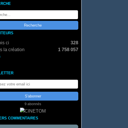
ERCHE
SITEURS
is ci
328
 la création
1 758 057
S
LETTER
9 abonnés
ERS COMMENTAIRES