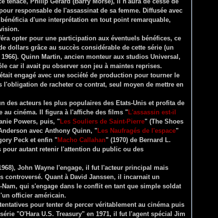
ce tenace, Philip Gerard (Barry Morse), il n'aura de cesse de
t pour responsable de l'assassinat de sa femme. Diffusée avec
bénéficia d'une interprétation en tout point remarquable,
vision.
éra opter pour une participation aux éventuels bénéfices, ce
de dollars grâce au succès considérable de cette série (un
 1966). Quinn Martin, ancien monteur aux studios Universal,
 rôle car il avait pu observer son jeu à maintes reprises.
r était engagé avec une société de production pour tourner le
s l'obligation de racheter ce contrat, seul moyen de mettre en
 des acteurs les plus populaires des Etats-Unis et profita de
au cinéma. Il figura à l'affiche des films "
L'assassin est-il
anie Powers, puis, "
Les Souliers de Saint-Pierre
" (The Shoes
l Anderson avec Anthony Quinn, "
Les Naufragés de l'espace
"
ory Peck et enfin "
Macho Callahan
" (1970) de Bernard L.
pour autant retenir l'attention du public ou des
1968), John Wayne l'engage, il fut l'acteur principal mais
s controversé. Quant à David Janssen, il incarnait un
-Nam, qui s'engage dans le conflit en tant que simple soldat
'un officier américain.
tentatives pour tenter de percer véritablement au cinéma puis
 série "O'Hara U.S. Treasury" en 1971, il fut l'agent spécial Jim