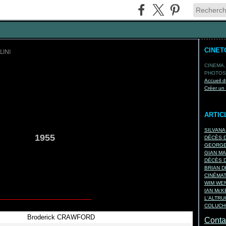
CINET
LINI
CINEMA,
PHOTOS,
Accueil d
E
Créer un
ARTIC
SILVANA
ni 1955
DÉCÈS D
GEORGES
GIAN MA
DÉCÈS D
BRIAN D
CINÉMA
WIM WEN
______________
IAN Mc
L'ALTRU
COLUCHE
Broderick CRAWFORD
Contac