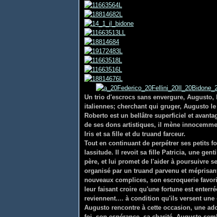
Un trio d'escrocs sans envergure, Augusto, R
italiennes; cherchant qui gruger, Augusto l
Roberto est un bellâtre superficiel et avan
de ses dons artistiques, il mène innocemmen
Iris et sa fille et du truand farceur.
Tout en continuant de perpétrer ses petits fo
lassitude. Il revoit sa fille Patricia, une ge
père, et lui promet de l'aider à poursuivre se
organisé par un truand parvenu et méprisant. 
nouveaux complices, son escroquerie favorit
leur faisant croire qu'une fortune est enterré
reviennent.... à condition qu'ils versent une
Augusto rencontre à cette occasion, une ado
foi, son espérance, sa charité. Augusto se