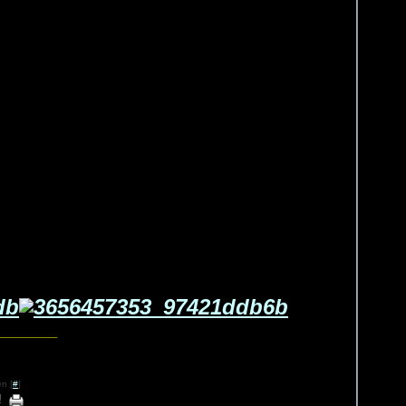
_____
n [
#
]