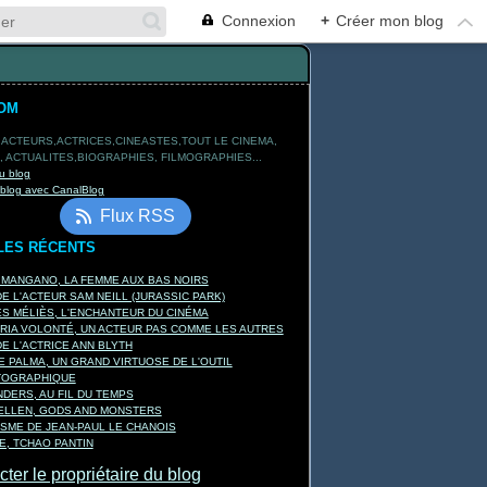
Connexion
+
Créer mon blog
OM
 ACTEURS,ACTRICES,CINEASTES,TOUT LE CINEMA,
 ACTUALITES,BIOGRAPHIES, FILMOGRAPHIES...
u blog
 blog avec CanalBlog
Flux RSS
LES RÉCENTS
 MANGANO, LA FEMME AUX BAS NOIRS
E L'ACTEUR SAM NEILL (JURASSIC PARK)
 MÉLIÈS, L'ENCHANTEUR DU CINÉMA
RIA VOLONTÉ, UN ACTEUR PAS COMME LES AUTRES
E L'ACTRICE ANN BLYTH
E PALMA, UN GRAND VIRTUOSE DE L'OUTIL
TOGRAPHIQUE
DERS, AU FIL DU TEMPS
KELLEN, GODS AND MONSTERS
ISME DE JEAN-PAUL LE CHANOIS
, TCHAO PANTIN
ter le propriétaire du blog