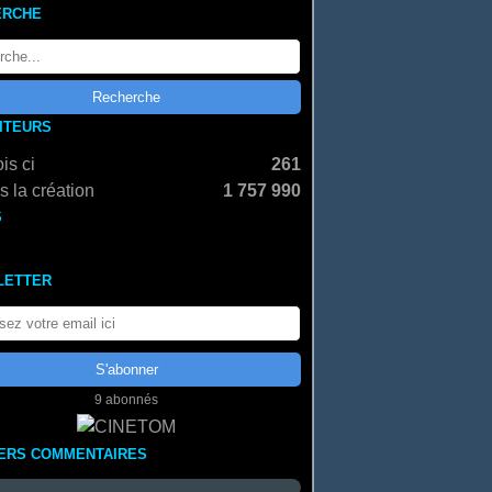
ERCHE
SITEURS
is ci
261
 la création
1 757 990
S
LETTER
9 abonnés
ERS COMMENTAIRES