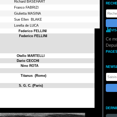
Richard BASEHART
RECH
Franco FABRIZI
Giulietta MASINA
Sue Ellen BLAKE
Lorella de LUCA
VI
rico FELLINI
io
Federico FELLINI
Ce mo
Depuis
e
PAGE
Otello MARTELLI
Dario CECCHI
o ROTA
NEWS
nus (Rome)
. C. (Paris)
eur
DERNI