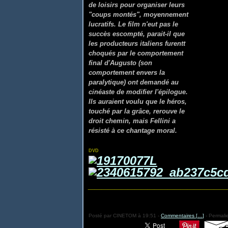
de loisirs pour organiser leurs
"coups montés", moyennement
lucratifs. Le film n'eut pas le
succès escompté, parait-il que
les producteurs italiens furentt
choqués par le comportement
final d'Augusto (son
comportement envers la
paralytique) ont demandé au
cinéaste de modifier l'épilogue.
Ils auraient voulu que le héros,
touché par la grâce, rerouve le
droit chemin, mais Fellini a
résisté à ce chantage moral.
DVD
_____________________
Posté par CINETOM à 19:51 -
Commentaires [
…
]
- Permalie