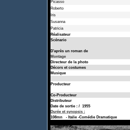
Picasso
Roberto
Iris
Susanna
Patricia
Réalisateur Fede
Scénar
D'après un roman d
Montage
Directeur de la photo 
Décors et costumes
Musique Nin
Producteur Tita
Co-Producteur S. G
Distribut
Date de sortie
:
/
1955
Durée et synopsis
:
108mn - Italie -Comédie Dramatique