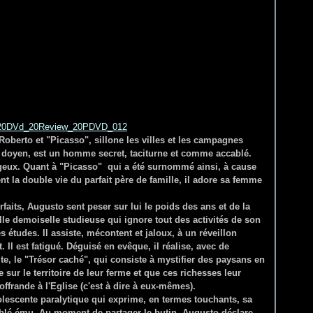
oberto et "Picasso", sillone les villes et les campagnes
e doyen, est un homme secret, taciturne et comme accablé.
tageux. Quant à "Picasso" qui a été surnommé ainsi, à cause
t la double vie du parfait père de famille, il adore sa femme
rfaits, Augusto sent peser sur lui le poids des ans et de la
ntille demoiselle studieuse qui ignore tout des activités de son
s études. Il assiste, mécontent et jaloux, à un réveillon
Il est fatigué. Déguisé en evêque, il réalise, avec de
e, le "Trésor caché", qui consiste à mystifier des paysans en
e sur le territoire de leur ferme et que ces richesses leur
 offrande à l'Eglise (c'est à dire à eux-mêmes).
lescente paralytique qui exprime, en termes touchants, sa
mblé ému. Au moment de partager le butin, Augusto déclare