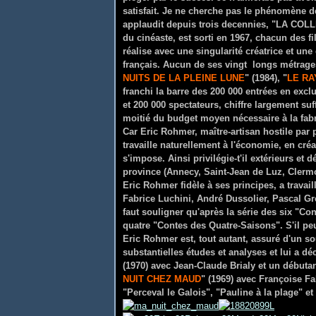
satisfait. Je ne cherche pas le phénomène de
applaudit depuis trois decennies, "LA CO
du cinéaste, est sorti en 1967, chacun des 
réalise avec une singularité créatrice et une
français. Aucun de ses vingt longs métrages
NUITS DE LA PLEINE LUNE
" (1984), "
LE RA
franchi la barre des 200 000 entrées en excl
et 200 000 spectateurs, chiffre largement suff
moitié du budget moyen nécessaire à la fabri
Car Eric Rohmer, maître-artisan hostile par p
travaille naturellement à l'économie, en créat
s'impose. Ainsi privilégie-t'il extérieurs et
province (Annecy, Saint-Jean de Luz, Clermo
Eric Rohmer fidèle à ses principes, a travai
Fabrice Luchini, André Dussolier, Pascal Gr
faut souligner qu'après la série des six "C
quatre "Contes des Quatre-Saisons". S'il p
Eric Rohmer est, tout autant, assuré d'un so
substantielles études et analyses et lui a dé
(1970) avec Jean-Claude Brialy et un débuta
NUIT CHEZ MAUD
" (1969) avec Françoise Fa
"Perceval le Galois", "Pauline à la plage" et