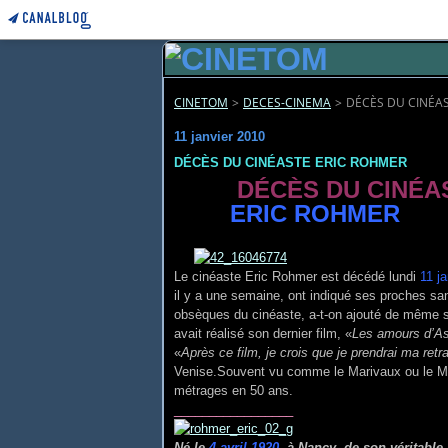
CINETOM
>
DECES-CINEMA
>
DÉCÈS DU CINÉA
11 janvier 2010
DÉCÈS DU CINÉASTE ERIC ROHMER
DÉCÈS DU CINÉA
ERIC ROHMER
Le cinéaste Eric Rohmer est décédé lundi
11 ja
il y a une semaine, ont indiqué ses proches san
obsèques du cinéaste, a-t-on ajouté de même s
avait réalisé son dernier film, «
Les amours d’As
«
Après ce film, je crois que je prendrai ma retra
Venise.
Souvent vu comme le Marivaux ou le Mus
métrages en 50 ans.
_________________
Né le
4 avril 1920
, à Nancy, de son véritabl