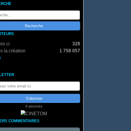
ERCHE
SITEURS
is ci
328
s la création
1 758 057
S
LETTER
9 abonnés
IERS COMMENTAIRES