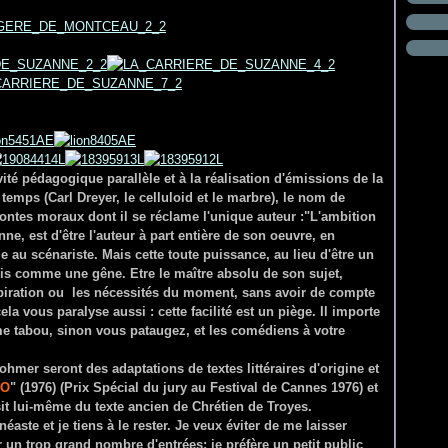
té pédagogique parallèle et à la réalisation d'émissions de la
 temps (Carl Dreyer, le celluloid et le marbre), le nom de
Contes moraux dont il se réclame l'unique auteur :"L'ambition
ne, est d'être l'auteur à part entière de son oeuvre, en
 au scénariste. Mais cette toute puissance, au lieu d'être un
fois comme une gêne. Etre le maître absolu de son sujet,
inspiration ou les nécessités du moment, sans avoir de compte
la vous paralyse aussi : cette facilité est un piège. Il importe
me tabou, sinon vous pataugez, et les comédiens à votre
ohmer seront des adaptations de textes littéraires d'origine et
'O
" (1976) (Prix Spécial du jury au Festival de Cannes 1976) et
isit lui-même du texte ancien de Chrétien de Troyes.
aste et je tiens à le rester. Je veux éviter de me laisser
r un trop grand nombre d'entrées; je préfère un petit public