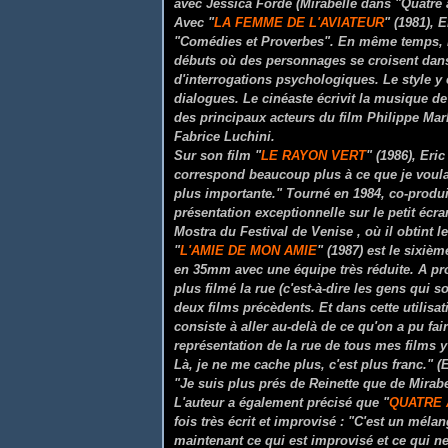
avec Jessica Forde (Mirabelle dans "Quatre 
Avec "
LA FEMME DE L'AVIATEUR
" (1981), 
"Comédies et Proverbes". En même temps, il
débuts où des personnages se croisent dan
d'interrogations psychologiques. Le style y 
dialogues. Le cinéaste écrivit la musique d
des principaux acteurs du film Philippe Mar
Fabrice Luchini.
Sur son film "
LE RAYON VERT
" (1986), Eri
correspond beaucoup plus à ce que je voulais
plus importante." Tourné en 1984, co-produit
présentation exceptionnelle sur le petit éc
Mostra du Festival de Venise , où il obtint le
"
L'AMIE DE MON AMIE
" (1987) est le sixi
en 35mm avec une équipe très réduite. A pro
plus filmé la rue (c'est-à-dire les gens qui s
deux films précèdents. Et dans cette utilis
consiste à aller au-delà de ce qu'on a pu fai
représentation de la rue de tous mes films 
Là, je ne me cache plus, c'est plus franc." 
"Je suis plus prés de Reinette que de Mirabe
L'auteur a également précisé que "
QUATRE 
fois très écrit et improvisé : "C'est un mél
maintenant ce qui est improvisé et ce qui ne