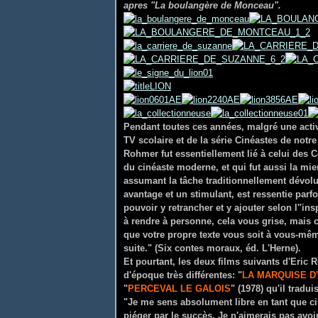
apres "La boulangère de Monceau".
Pendant toutes ces années, malgré une activi
TV scolaire et de la série Cinéastes de notre
Rohmer fut essentiellement lié à celui des 
du cinéaste moderne, et qui fut aussi la mien
assumant la tâche traditionnellement dévolue
avantage et un stimulant, est ressentie par
pouvoir y retrancher et y ajouter selon l''
à rendre à personne, cela vous grise, mais ce
que votre propre texte vous soit à vous-mê
suite." (Six contes moraux, éd. L'Herne).
Et pourtant, les deux films suivants d'Eric R
d'époque très différentes: "
LA MARQUISE D
"
PERCEVAL LE GALOIS
" (1978) qu'il tradu
"Je me sens absolument libre en tant que ciné
piéger par le succès. Je n'aimerais pas avoi