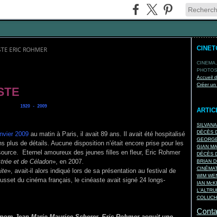
CINE
STE ERIC ROHMER
CINEMA,
PHOTOS,
Accueil 
Créer un
STE
1920 - 2009
ARTIC
SILVAN
DÉCÈS D
nvier 2009
au matin à Paris, il avait 89 ans.
Il avait été hospitalisé
GEORGE
s plus de détails. Aucune disposition n’était encore prise pour les
GIAN M
ource. Eternel amoureux des jeunes filles en fleur, Eric Rohmer
DÉCÈS D
trée et de Céladon
», en 2007.
BRIAN D
CINÉMA
ite
», avait-il alors indiqué lors de sa présentation au festival de
WIM WEN
set du cinéma français, le cinéaste avait signé 24 longs-
IAN Mc
L'ALTRU
COLUCH
Contac
e nom Jean-Marie Maurice Scherer, Eric Rohmer acquit une