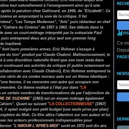
RECH
estina tout naturellement à l'enseignement ainsi qu'à une
 après la parution chez Gallimard, en 1946, de "Elizabeth". Ce
cinéma en empruntant la voie de la critique. Il fut
inéma", "Les Temps Modernes", "Arts" puis rédacteur en chef
s "Cahiers du Cinéma" de 1957 à 1963. Ses débuts dans la
te avec un court-métrage interprété par le scénariste Paul
VI
ce puis entreprend deux ans plus tard son premier long
Ce mo
ste inachevé.
" font leurs premières armes, Eric Rohmer s'essaye à
Depui
ne du lion" produit par Claude Chabrol. Malheureusement, le
PAGE
ié à une discrétion naturelle firent que son nom resta dans
n continuant ses activités de critique (il publie notamment un
collaboration avec Claude Chabrol), Eric Rohmer entreprend la
NEWS
 d'une série de six contes moraux axés sur un thème identique :
 d'une femme, il en rencontre une autre qui accapare son
première. Ce thème restitué à l'état pur dans "
LA
a un certain nombre de transformations de par l'adjonction de
RE DE SUZANNE
" (1963) est un moyen métrage également
Cahiers". Quant au suivant "
LA COLLECTIONNEUSE
" (1967)
, il optait malgré son petit budget (une seule prise par plan)
osphère du Midi. Ce film attira l'attention sur son auteur et lui
DERN
 avec les acteurs professionnels indispensables pour
dernier "
L'AMOUR L'APRES-MIDI
" sortit en 1972 soit dix ans