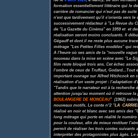
formation essentiellement littéraire qui le d
carrière de romancier qui n'eut pas de suite
n'est que tardivement qu'il s'orienta vers le 
successivement rédacteur à "La Revue du C
de "La Gazette du Cinéma" en 1959 et et de
réalisation seront moins concluants. Il débu
Gégauff et dont il ne reste plus aucune tra
métrage "Les Petites Filles modèles" qui re
A l'heure où ses amis de la "nouvelle vague
nouveau dans la mise en scène avec "Le Sig
film reste bloqué trois ans. Cet échec assoc
l'ombre de ceux de Truffaut, Godard...Tout e
important ouvrage sur Alfred Hitchcock en 
réalisation d'un vaste projet : l'adaptation
"Tandis que le narrateur est à la recherche
attention jusqu'au moment où il retrouve la 
BOULANGERE DE MONCEAU
" (1962) subir
nouveaux motifs. Le conte n°2 "
LA CARRIE
réalisé en noir et blanc avec ses amis des "
long métrage qui porte en réalité le numéro 4
pour la couleur, afin de mieux restituer l'atm
permit de réaliser les trois contes suivants
interpréter des protagonistes plus âgés. Le 