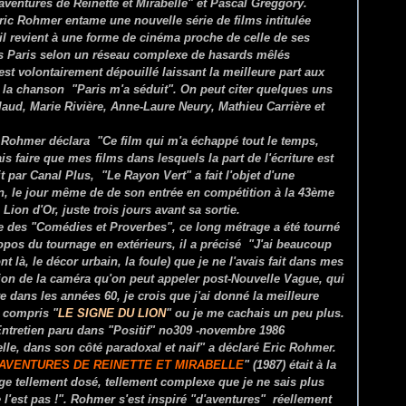
aventures de Reinette et Mirabelle" et Pascal Greggory.
Eric Rohmer entame une nouvelle série de films intitulée
 revient à une forme de cinéma proche de celle de ses
s Paris selon un réseau complexe de hasards mêlés
est volontairement dépouillé laissant la meilleure part aux
e la chanson "Paris m'a séduit". On peut citer quelques uns
laud, Marie Rivière, Anne-Laure Neury, Mathieu Carrière et
c Rohmer déclara "Ce film qui m'a échappé tout le temps,
 faire que mes films dans lesquels la part de l'écriture est
 par Canal Plus, "Le Rayon Vert" a fait l'objet d'une
ran, le jour même de de son entrée en compétition à la 43ème
 Lion d'Or, juste trois jours avant sa sortie.
ème des "Comédies et Proverbes", ce long métrage a été tourné
pos du tournage en extérieurs, il a précisé "J'ai beaucoup
ont là, le décor urbain, la foule) que je ne l'avais fait dans mes
ation de la caméra qu'on peut appeler post-Nouvelle Vague, qui
re dans les années 60, je crois que j'ai donné la meilleure
y compris "
LE SIGNE DU LION
" ou je me cachais un peu plus.
(Entretien paru dans "Positif" no309 -novembre 1986
lle, dans son côté paradoxal et naif" a déclaré Eric Rohmer.
AVENTURES DE REINETTE ET MIRABELLE
" (1987) était à la
ange tellement dosé, tellement complexe que je ne sais plus
 l'est pas !". Rohmer s'est inspiré "d'aventures" réellement