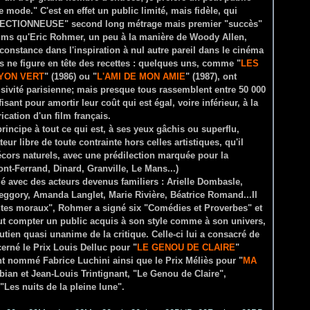
 mode." C'est en effet un public limité, mais fidèle, qui
LLECTIONNEUSE" second long métrage mais premier "succès"
films qu'Eric Rohmer, un peu à la manière de Woody Allen,
 constance dans l'inspiration à nul autre pareil dans le cinéma
 ne figure en tête des recettes : quelques uns, comme "
LES
YON VERT
" (1986) ou "
L'AMI DE MON AMIE
" (1987), ont
usivité parisienne; mais presque tous rassemblent entre 50 000
isant pour amortir leur coût qui est égal, voire inférieur, à la
cation d'un film français.
rincipe à tout ce qui est, à ses yeux gâchis ou superflu,
eur libre de toute contrainte hors celles artistiques, qu'il
 décors naturels, avec une prédilection marquée pour la
nt-Ferrand, Dinard, Granville, Le Mans...)
llé avec des acteurs devenus familiers : Arielle Dombasle,
eggory, Amanda Langlet, Marie Rivière, Béatrice Romand...Il
ontes moraux", Rohmer a signé six "Comédies et Proverbes" et
eut compter un public acquis à son style comme à son univers,
utien quasi unanime de la critique. Celle-ci lui a consacré de
cerné le Prix Louis Delluc pour "
LE GENOU DE CLAIRE
"
nt nommé Fabrice Luchini ainsi que le Prix Méliès pour "
MA
bian et Jean-Louis Trintignant, "Le Genou de Claire",
 "Les nuits de la pleine lune".