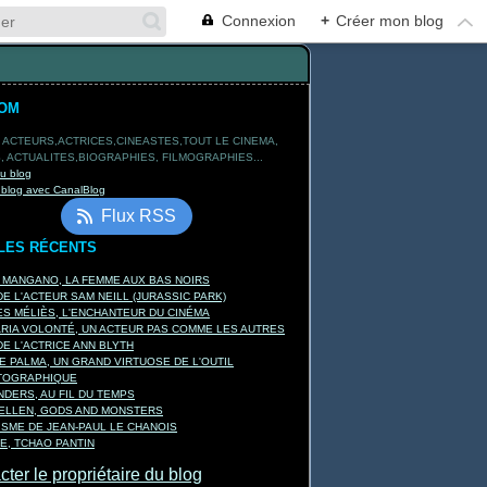
Connexion
+
Créer mon blog
TOM
 ACTEURS,ACTRICES,CINEASTES,TOUT LE CINEMA,
 ACTUALITES,BIOGRAPHIES, FILMOGRAPHIES...
du blog
 blog avec CanalBlog
Flux RSS
LES RÉCENTS
A MANGANO, LA FEMME AUX BAS NOIRS
E L'ACTEUR SAM NEILL (JURASSIC PARK)
S MÉLIÈS, L'ENCHANTEUR DU CINÉMA
ARIA VOLONTÉ, UN ACTEUR PAS COMME LES AUTRES
E L'ACTRICE ANN BLYTH
E PALMA, UN GRAND VIRTUOSE DE L'OUTIL
TOGRAPHIQUE
DERS, AU FIL DU TEMPS
KELLEN, GODS AND MONSTERS
ISME DE JEAN-PAUL LE CHANOIS
E, TCHAO PANTIN
ter le propriétaire du blog