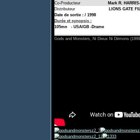
Co-Producteur
Mark R. HARRIS
Distributeur
LIONS GATE FI
Date de sortie
:
/
1998
Durée et synopsis
:
105mn - USA/GB -Drame
_______________________________________
Gods and Monsters, Ni Dieux Ni Démons (1999) 