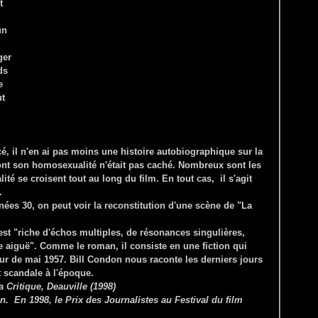
t
un
ger
ds
e
ut
é, il n'en ai pas moins une histoire autobiographique sur la
nt son homosexualité n'était pas caché. Nombreux sont les
lité se croisent tout au long du film. En tout cas, il s'agit
.
es 30, on peut voir la reconstitution d'une scène de "La
est "riche d'échos multiples, de résonances singulières,
e aiguë". Comme le roman, il consiste en une fiction qui
our de mai 1957. Bill Condon nous raconte les derniers jours
t scandale à l'époque.
a Critique, Deauville (1998)
ion.
En 1998, le Prix des Journalistes au Festival du film