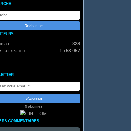
ERCHE
SITEURS
is ci
328
 la création
1 758 057
S
LETTER
9 abonnés
ERS COMMENTAIRES