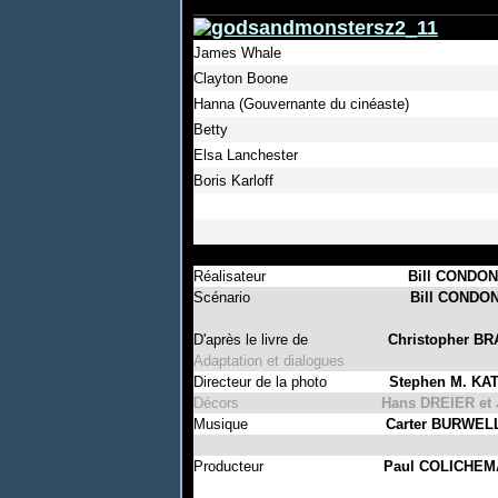
___________________________
James Whale
Clayton Boone
Hanna (Gouvernante du cinéaste)
Betty
Elsa Lanchester
Boris Karloff
Réalisateur
Bill CONDO
Scénario
Bill CONDO
D'après le livre de
Christopher B
Adaptation et dialogues
Directeur de la photo
Stephen M. KA
Décors
Hans DREIER e
Musique
Carter BURWELL
Producteur
Paul COLICHEM