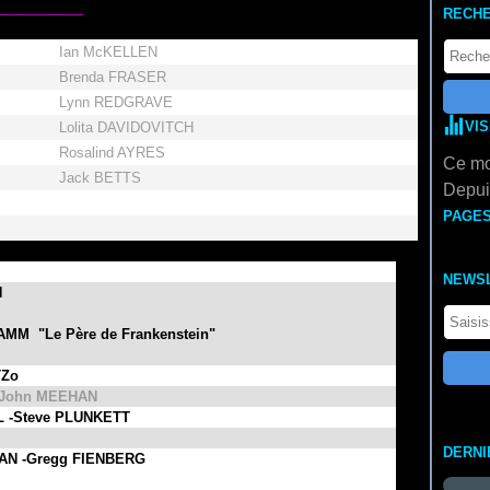
________
RECH
Ian McKELLEN
Brenda FRASER
Lynn REDGRAVE
VI
Lolita DAVIDOVITCH
Rosalind AYRES
Ce mo
Jack BETTS
Depuis
PAGE
N
NEWS
N
RAMM "Le Père de Frankenstein"
TZo
t John MEEHAN
 -Steve PLUNKETT
DERNI
AN -Gregg FIENBERG