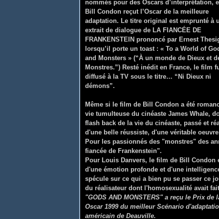
nommés pour des Oscars d’interprétation, e
Bill Condon reçut l’Oscar de la meilleure
adaptation. Le titre original est emprunté à 
extrait de dialogue de LA FIANCÉE DE
FRANKENSTEIN prononcé par Ernest Thesi
lorsqu’il porte un toast : « To a World of Go
and Monsters » (“À un monde de Dieux et d
Monstres.”) Resté inédit en France, le film f
diffusé à la TV sous le titre… “Ni Dieux ni
démons”.
Même si le film de Bill Condon a été romanc
vie tumulteuse du cinéaste James Whale, do
flash back de la vie du cinéaste, passé et réa
d'une belle réussiste, d'une véritable oeuvre
Pour les passionnés des "monstres" des anné
fiancée de Frankenstein".
Pour Louis Danvers, le film de Bill Condon 
d'une émotion profonde et d'une intelligenc
spécule sur ce qui a bien pu se passer ce j
du réalisateur dont l'homosexualité avait fai
"GODS AND MONSTERS" a reçu le
Prix de l
Oscar 1999 du meilleur Scénario d'adaptat
américain de Deauville.