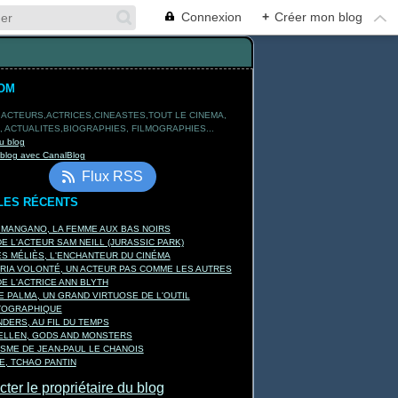
Connexion
+
Créer mon blog
OM
 ACTEURS,ACTRICES,CINEASTES,TOUT LE CINEMA,
 ACTUALITES,BIOGRAPHIES, FILMOGRAPHIES...
u blog
 blog avec CanalBlog
Flux RSS
LES RÉCENTS
 MANGANO, LA FEMME AUX BAS NOIRS
E L'ACTEUR SAM NEILL (JURASSIC PARK)
 MÉLIÈS, L'ENCHANTEUR DU CINÉMA
RIA VOLONTÉ, UN ACTEUR PAS COMME LES AUTRES
E L'ACTRICE ANN BLYTH
E PALMA, UN GRAND VIRTUOSE DE L'OUTIL
TOGRAPHIQUE
DERS, AU FIL DU TEMPS
KELLEN, GODS AND MONSTERS
ISME DE JEAN-PAUL LE CHANOIS
, TCHAO PANTIN
ter le propriétaire du blog