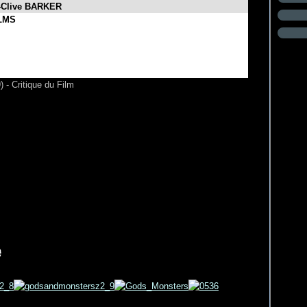
-Clive BARKER
LMS
- Critique du Film