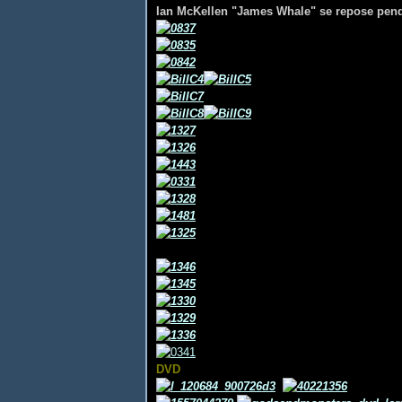
Ian McKellen "James Whale" se repose pend
DVD