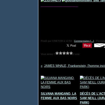
________________
Posté par CINETOM à 12:54 -
Commentaires [
…
]
- Permalie
Vous aimez ?
0 vote
JAMES WHALE, Frankenstein, l'homme invis
Vous aimerez aussi :
SILVANA MANGANO, LA
DÉCÈS DE L'AC
FEMME AUX BAS NOIRS
SAM NEILL (JUR
PARK)