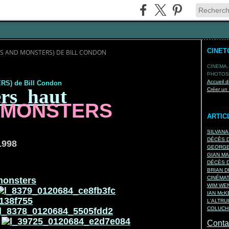
CINET
DS AND MONSTERS) DE BILL CONDON
CINEMA,
PHOTOS,
Accueil d
S) de Bill Condon
Créer un
MONSTERS
ARTIC
SILVANA
DÉCÈS D
998
GEORGES
GIAN MA
DÉCÈS D
BRIAN D
CINÉMA
WIM WEN
IAN Mc
L'ALTRU
COLUCHE
Contac