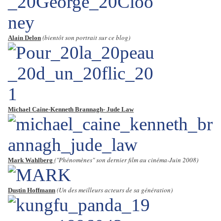
(bientôt son portrait sur ce blog)
Alain Delon
Michael Caine-Kenneth Brannagh- Jude Law
("Phénomènes" son dernier film au cinéma-Juin 2008)
Mark Wahlberg
(Un des meilleurs acteurs de sa génération)
Dustin Hoffmann