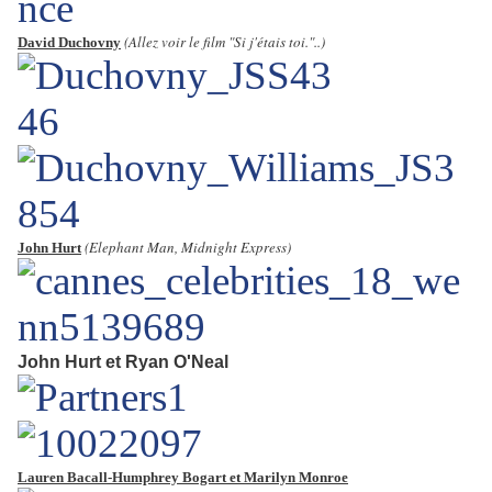
(Allez voir le film "Si j'étais toi."..)
David Duchovny
(Elephant Man, Midnight Express)
John Hurt
John Hurt et Ryan O'Neal
Lauren Bacall-Humphrey Bogart et Marilyn Monroe