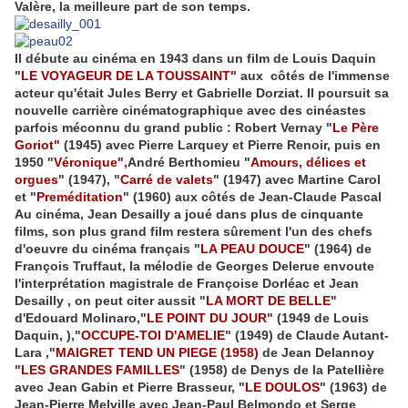
Valère, la meilleure part de son temps.
Il débute au cinéma en 1943 dans un film de Louis Daquin
"
LE VOYAGEUR DE LA TOUSSAINT"
aux côtés de l'immense
acteur qu'était Jules Berry et Gabrielle Dorziat. Il poursuit sa
nouvelle carrière cinématographique avec des cinéastes
parfois méconnu du grand public : Robert Vernay "
Le Père
Goriot"
(1945) avec Pierre Larquey et Pierre Renoir, puis en
1950 "
Véronique",
André Berthomieu "
Amours, délices et
orgues
" (1947), "
Carré de valets
" (1947) avec Martine Carol
et "
Preméditation
" (1960) aux côtés de Jean-Claude Pascal
Au cinéma, Jean Desailly a joué dans plus de cinquante
films, son plus grand film restera sûrement l'un des chefs
d'oeuvre du cinéma français "
LA PEAU DOUCE
" (1964) de
François Truffaut, la mélodie de Georges Delerue envoute
l'interprétation magistrale de Françoise Dorléac et Jean
Desailly , on peut citer aussit "
LA MORT DE BELLE
"
d'Edouard Molinaro,"
LE POINT DU JOUR
" (1949 de Louis
Daquin, ),"
OCCUPE-TOI D'AMELIE
" (1949) de Claude Autant-
Lara ,"
MAIGRET TEND UN PIEGE (1958)
de Jean Delannoy
"
LES GRANDES FAMILLES
" (1958) de Denys de la Patellière
avec Jean Gabin et Pierre Brasseur, "
LE DOULOS
" (1963) de
Jean-Pierre Melville avec Jean-Paul Belmondo et Serge