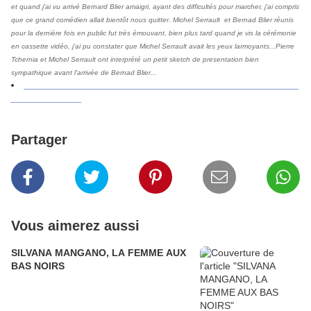
et quand j'ai vu arrivé Bernard Blier amaigri, ayant des difficultés pour marcher, j'ai compris
que ce grand comédien allait bientôt nous quitter. Michel Serrault et Bernad Blier réunis
pour la dernière fois en public fut très émouvant, bien plus tard quand je vis la cérémonie
en cassette vidéo, j'ai pu constater que Michel Serrault avait les yeux larmoyants...Pierre
Tchernia et Michel Serrault ont interprété un petit sketch de presentation bien
sympathique avant l'arrivée de Bernad Blier...
__________________________________________________________________
_________________
Partager
Vous aimerez aussi
SILVANA MANGANO, LA FEMME AUX
BAS NOIRS