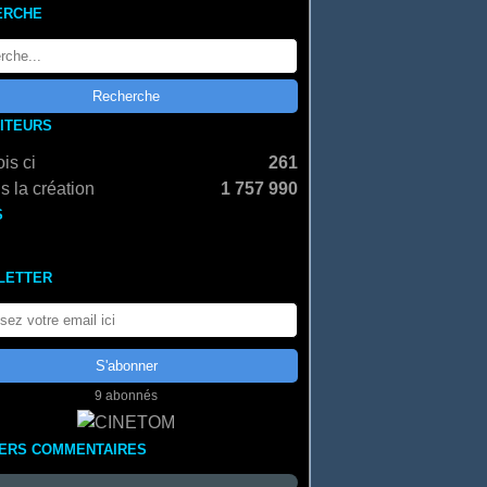
ERCHE
SITEURS
is ci
261
s la création
1 757 990
S
LETTER
9 abonnés
IERS COMMENTAIRES