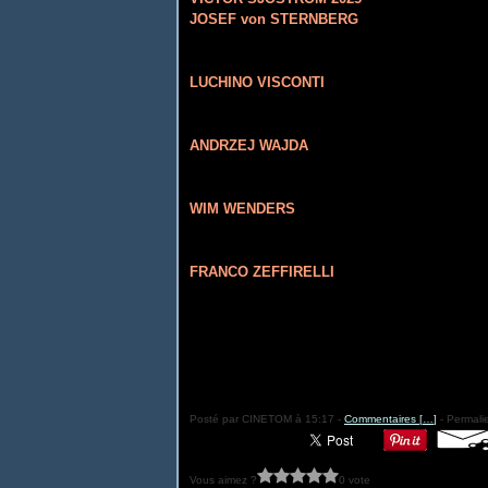
JOSEF von STERNBERG
LUCHINO VISCONTI
ANDRZEJ WAJDA
WIM WENDERS
FRANCO ZEFFIRELLI
Posté par CINETOM à 15:17 -
Commentaires [
…
]
- Permalie
Vous aimez ?
0 vote