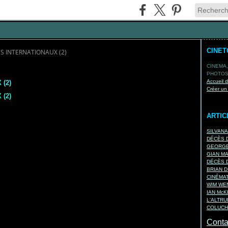
CINE
S INTERNATIONAUX (2)
CINEMA,
PHOTOS,
Accueil 
(2)
Créer un
(2)
ARTIC
SILVAN
DÉCÈS D
GEORGE
GIAN M
DÉCÈS D
BRIAN D
CINÉMA
WIM WEN
IAN Mc
L'ALTRU
COLUCH
Contac