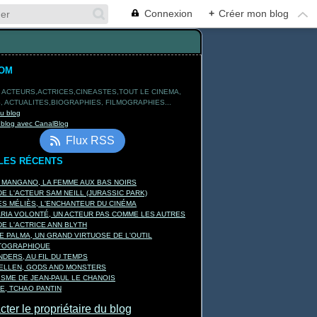
Connexion
+
Créer mon blog
TOM
 ACTEURS,ACTRICES,CINEASTES,TOUT LE CINEMA,
 ACTUALITES,BIOGRAPHIES, FILMOGRAPHIES...
du blog
 blog avec CanalBlog
Flux RSS
LES RÉCENTS
A MANGANO, LA FEMME AUX BAS NOIRS
E L'ACTEUR SAM NEILL (JURASSIC PARK)
S MÉLIÈS, L'ENCHANTEUR DU CINÉMA
ARIA VOLONTÉ, UN ACTEUR PAS COMME LES AUTRES
E L'ACTRICE ANN BLYTH
E PALMA, UN GRAND VIRTUOSE DE L'OUTIL
TOGRAPHIQUE
DERS, AU FIL DU TEMPS
KELLEN, GODS AND MONSTERS
ISME DE JEAN-PAUL LE CHANOIS
E, TCHAO PANTIN
ter le propriétaire du blog