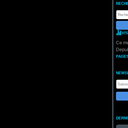
RECH
VI
Ce mo
Depui
PAGE
NEWS
DERN