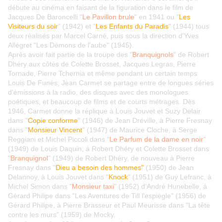
débute au cinéma en faisant de la figuration dans le film de
Jacques De Baroncelli "
Le Pavillon brule
" en 1941 ou "
Les
Visiteurs du soir
" (1942) et "
Les Enfants du Paradis
" (1944) tous
deux réalisés par Marcel Carné, puis sous la direction d'Yves
Allégret "Les Démons de l'aube" (1945).
Après avoir fait partie de la troupe des "
Branquignols
" de Robert
Dhéry aux côtés de Colette Brosset, Jacques Legras, Pierre
Tornade, Pierre Tchernia et même pendant un certain temps
Louis De Funès; Jean Carmet se partage entre de longues séries
d'émissions à la radio, des disques avec des monologues
poétiques, et beaucoup de films et de courts métrages. Dès
1946, Carmet donne la réplique à Louis Jouvet et Suzy Delair
dans "
Copie conforme
" (1946) de Jean Dréville, à Pierre Fresnay
dans "
Monsieur Vincent
" (1947) de Maurice Cloche, à Serge
Reggiani et Michel Piccoli dans "
Le Parfum de la dame en noir
"
(1949) de Louis Daquin, à Robert Dhéry et Colette Brosset dans
"
Branquignol
" (1949) de Robert Dhéry, de nouveau à Pierre
Fresnay dans "
Dieu a besoin des hommes"
(1950) de Jean
Delannoy, à Louis Jouvet dans "
Knock
" (1951) de Guy Lefranc, à
Michel Simon dans "
Monsieur taxi
" (1952) d'André Hunebelle, à
Gérard Philipe dans "Les Aventures de Till l'espiègle" (1956) de
Gérard Philipe, à Pierre Brasseur et Paul Meurisse dans "La tête
contre les murs" (1959) de Mocky.