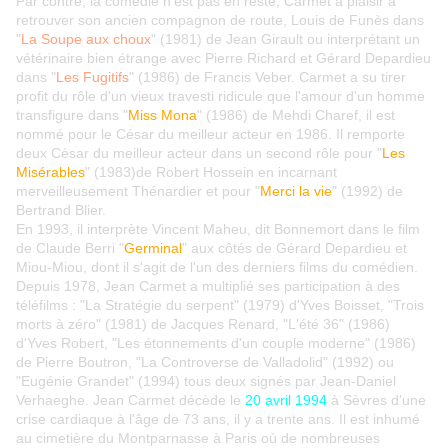
Par contre, la comédie n'est pas en reste, Carmet a plaisir à
retrouver son ancien compagnon de route, Louis de Funès dans
"
La Soupe aux choux
" (1981) de Jean Girault ou interprétant un
vétérinaire bien étrange avec Pierre Richard et Gérard Depardieu
dans "
Les Fugitifs
" (1986) de Francis Veber. Carmet a su tirer
profit du rôle d'un vieux travesti ridicule que l'amour d'un homme
transfigure dans "
Miss Mona
" (1986) de Mehdi Charef, il est
nommé pour le César du meilleur acteur en 1986. Il remporte
deux César du meilleur acteur dans un second rôle pour "
Les
Misérables
" (1983)de Robert Hossein en incarnant
merveilleusement Thénardier et pour "
Merci la vie
" (1992) de
Bertrand Blier.
En 1993, il interprète Vincent Maheu, dit Bonnemort dans le film
de Claude Berri "
Germinal
" aux côtés de Gérard Depardieu et
Miou-Miou, dont il s'agit de l'un des derniers films du comédien.
Depuis 1978, Jean Carmet a multiplié ses participation à des
téléfilms : "La Stratégie du serpent" (1979) d'Yves Boisset, "Trois
morts à zéro" (1981) de Jacques Renard, "L'été 36" (1986)
d'Yves Robert, "Les étonnements d'un couple moderne" (1986)
de Pierre Boutron, "La Controverse de Valladolid" (1992) ou
"Eugénie Grandet" (1994) tous deux signés par Jean-Daniel
Verhaeghe. Jean Carmet décède le
20 avril 1994
à Sèvres d'une
crise cardiaque à l'âge de 73 ans, il y a trente ans. Il est inhumé
au cimetière du Montparnasse à Paris où de nombreuses