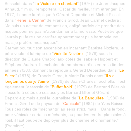
Bosselet, dans "
La Victoire en chantant
" (1976) de Jean-Jacques
Annaud, film qui remportera l'Oscar du meilleur film étranger. En
1977, il donne la réplique à Gérard Depardieu et Michel Piccoli
dans "
René la Canne
" de Francis Girod. Jean Carmet déclara :
"Je suis un acteur de composition, obligé parfois de prendre des
risques pour ne pas m'abandonner à la mollesse. Peut-être que
j'aurais pu faire une carrière apparemment plus harmonieuse ,
mais je préfère mes risques".
Carmet poursuit son ascension en incarnant Baptiste Nozière, le
père veule et lubrique de "
Violette Nozière
" (1978) sous la
direction de Claude Chabrol aux côtés de Isabelle Huppert et
Stéphane Audran. Il enchaîne de nombreux rôles entre la fin des
années 70/80, donnant la réplique à Gérard Depardieu dans "
Le
Sucre
" (1978) de Francis Girod, à Marie Dubois dans "
Il y a
longtemps que je t'aime
" (1979) de Jean-Charles Tacchella. Il est
également l'assassin de "
Buffet froid
" (1979) de Bertrand Blier où
il excelle à côtés de ses acolytes Bernard Blier et Gérard
Depardieu; mais aussi le journaliste de "
La Banquière
" (1980) de
Francis Girod ou le paysan de "
Canicule
" (1984) de Yves Boisset.
Tous ces rôles de "méchants" au sens strict, mais : "Dans le fond,
pour véhiculer certains méchants, ou pour les rendre plausibles à
l'œil, il faut peut-être déployer plus de charme et d'humanité."
(Première).