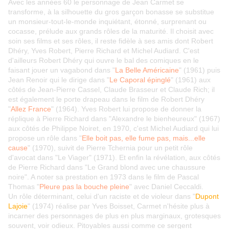
Avec les années 60 le personnage de Jean Carmet se
transforme, à la silhouette du gros garçon bonasse se substitue
un monsieur-tout-le-monde inquiétant, étonné, surprenant ou
cocasse, prélude aux grands rôles de la maturité. Il choisit avec
soin ses films et ses rôles, il reste fidèle à ses amis dont Robert
Dhéry, Yves Robert, Pierre Richard et Michel Audiard. C'est
d'ailleurs Robert Dhéry qui ouvre le bal des comiques en le
faisant jouer un vagabond dans "
La Belle Américaine
" (1961) puis
Jean Renoir qui le dirige dans "
Le Caporal épinglé
" (1961) aux
côtés de Jean-Pierre Cassel, Claude Brasseur et Claude Rich; il
est également le porte drapeau dans le film de Robert Dhéry
"
Allez France
" (1964). Yves Robert lui propose de donner la
réplique à Pierre Richard dans "Alexandre le bienheureux" (1967)
aux côtés de Philippe Noiret, en 1970, c'est Michel Audiard qui lui
propose un rôle dans "
Elle boit pas, elle fume pas, mais...elle
cause
" (1970), suivit de Pierre Tchernia pour un petit rôle
d'avocat dans "Le Viager" (1971). Et enfin la révélation, aux côtés
de Pierre Richard dans "Le Grand blond avec une chaussure
noire". A noter sa prestation en 1973 dans le film de Pascal
Thomas "
Pleure pas la bouche pleine
" avec Daniel Ceccaldi.
Un rôle déterminant, celui d'un raciste et de violeur dans "
Dupont
Lajoie
" (1974) réalise par Yves Boisset, Carmet n'hésite plus à
incarner des personnages de plus en plus marginaux, grotesques
souvent, voir odieux. Pitoyables aussi comme ce sergent