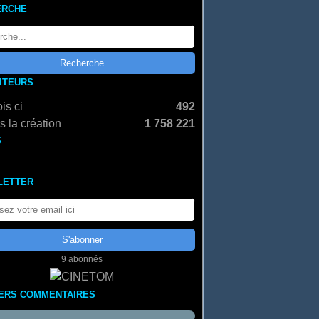
ERCHE
SITEURS
is ci
492
 la création
1 758 221
S
LETTER
9 abonnés
ERS COMMENTAIRES