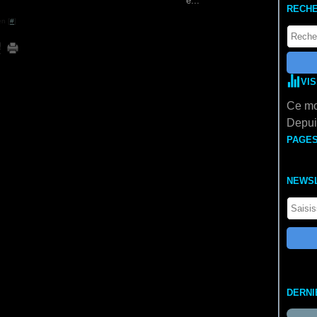
é...
RECH
n [
#
]
VI
Ce mo
Depuis
PAGE
NEWS
DERNI