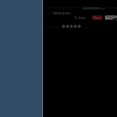
Posté par CINETOM à 00:24 -
Commentaires [
…
]
- Permalie
Tags:
Odette Joyeux
Vous aimez ?
0 vote