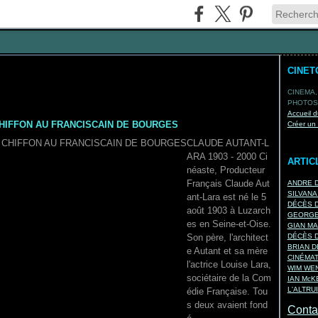
CINET
CINEMA,
PHOTOS,
Accueil d
CHIFFON AU FRANCISCAIN DE BOURGES
Créer un
CLAUDE AUTANT-L
ARA 1903 - 2000 Ci
ARTIC
néaste, Producteur
Français Claude Aut
ANDRE D
SILVANA
ant-Lara est né le 5
DÉCÈS D
août 1903 à Luzarch
GEORGES
es en Seine-et-Oise.
GIAN MA
Son père, l'architect
DÉCÈS D
BRIAN D
e Autant et sa mère
CINÉMA
l'actrice Louise Lara,
WIM WEN
sociétaire de la Com
IAN Mc
L'ALTRU
édie Française. Tou
s deux avaient fond
Contac