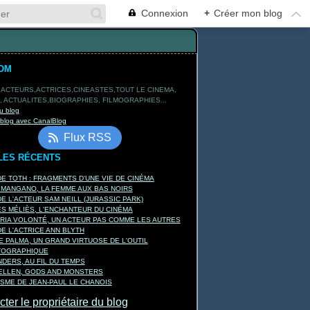
Connexion
+
Créer mon blog
OM
 ACTEURS,ACTRICES,CINEASTES,TOUT LE CINEMA,
 ACTUALITES,BIOGRAPHIES, FILMOGRAPHIES...
u blog
 blog avec CanalBlog
Flux RSS
LES RÉCENTS
E TOTH : FRAGMENTS D'UNE VIE DE CINÉMA
 MANGANO, LA FEMME AUX BAS NOIRS
E L'ACTEUR SAM NEILL (JURASSIC PARK)
 MÉLIÈS, L'ENCHANTEUR DU CINÉMA
RIA VOLONTÉ, UN ACTEUR PAS COMME LES AUTRES
E L'ACTRICE ANN BLYTH
E PALMA, UN GRAND VIRTUOSE DE L'OUTIL
TOGRAPHIQUE
DERS, AU FIL DU TEMPS
KELLEN, GODS AND MONSTERS
ISME DE JEAN-PAUL LE CHANOIS
ter le propriétaire du blog