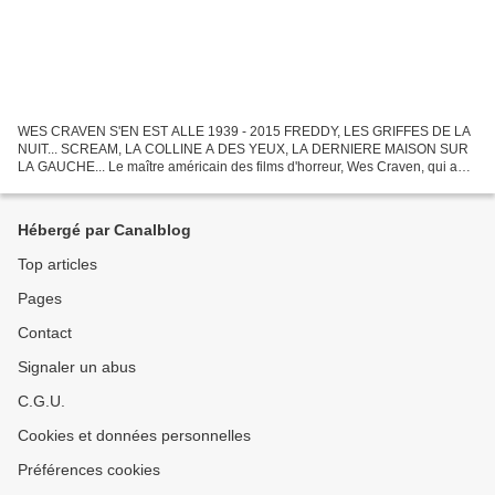
WES CRAVEN S'EN EST ALLE 1939 - 2015 FREDDY, LES GRIFFES DE LA
NUIT... SCREAM, LA COLLINE A DES YEUX, LA DERNIERE MAISON SUR
LA GAUCHE... Le maître américain des films d'horreur, Wes Craven, qui a
réalisé les séries cultes des "Scream" et des "Freddy",...
Hébergé par Canalblog
Top articles
Pages
Contact
Signaler un abus
C.G.U.
Cookies et données personnelles
Préférences cookies