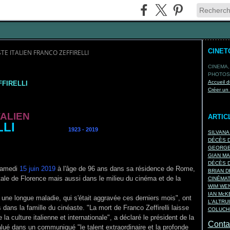
CINET
TE ITALIEN FRANCO ZEFFIRELLI
CINEMA,
PHOTOS,
Accueil d
FFIRELLI
Créer un
TALIEN
ARTIC
LI
1923 - 2019
SILVANA
DÉCÈS D
GEORGES
GIAN MA
DÉCÈS D
 samedi
15 juin 2019
à l'âge de 96 ans dans sa résidence de Rome,
BRIAN D
tale de Florence mais aussi dans le milieu du cinéma et de la
CINÉMA
WIM WEN
IAN Mc
s une longue maladie, qui s'était aggravée ces derniers mois", ont
L'ALTRU
 dans la famille du cinéaste.
"La mort de Franco Zeffirelli laisse
COLUCHE
a culture italienne et internationale", a déclaré le président de la
Contac
salué dans un communiqué "le talent extraordinaire et la profonde