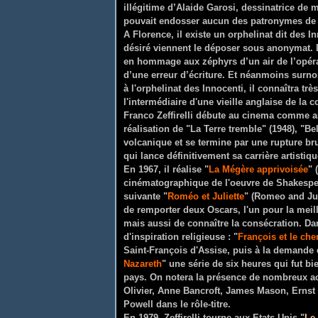
illégitime d’Alaide Garosi, dessinatrice de 
pouvait endosser aucun des patronymes de s
A Florence, il existe un orphelinat dit des
désiré viennent le déposer sous anonymat. Dé
en hommage aux zéphyrs d’un air de l’opé
d’une erreur d’écriture. Et néanmoins surno
à l'orphelinat des Innocenti, il connaîtra tr
l'intermédiaire d'une vieille anglaise de la
Franco Zeffirelli débute au cinema comme ass
réalisation de "La Terre tremble" (1948), "Be
volcanique et se termine par une rupture bru
qui lance définitivement sa carrière artistiqu
En 1967, il réalise "
La Mégère apprivoisée
" 
cinématographique de l'oeuvre de Shakespea
suivante "
Roméo et Juliette
" (Romeo and Jul
de remporter deux Oscars, l'un pour la meil
mais aussi de connaître la consécration. Dan
d'inspiration religieuse : "
François et le che
Saint-François d'Assise, puis à la demande d
Nazareth
" une série de six heures qui fut 
pays. On notera la présence de nombreux a
Olivier, Anne Bancroft, James Mason, Ernst
Powell dans le rôle-titre.
En 1979, Zeffirelli tourne aux Etats-Unis "
Le