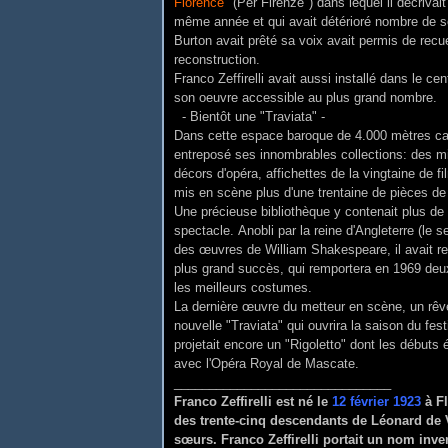
Florence
" (Per Firenze") dans lequel il décrivait
même année et qui avait détérioré nombre de ses
Burton avait prêté sa voix avait permis de recuei
reconstruction.
Franco Zeffirelli avait aussi installé dans le cen
son oeuvre accessible au plus grand nombre.
- Bientôt une "Traviata" -
Dans cette espace baroque de 4.000 mètres carré
entreposé ses innombrables collections: des mi
décors d'opéra, affichettes de la vingtaine de f
mis en scène plus d'une trentaine de pièces de 
Une précieuse bibliothèque y contenait plus de 10
spectacle. Anobli par la reine d'Angleterre (le s
des œuvres de William Shakespeare, il avait r
plus grand succès, qui remportera en 1969 deux
les meilleurs costumes.
La dernière œuvre du metteur en scène, un rêve
nouvelle "Traviata" qui ouvrira la saison du fes
projetait encore un "Rigoletto" dont les débuts
avec l'Opéra Royal de Mascate.
_______________________________
Franco Zeffirelli est né le
12 février 1923
à Fl
des trente-cinq descendants de Léonard de V
sœurs. Franco Zeffirelli portait un nom inve