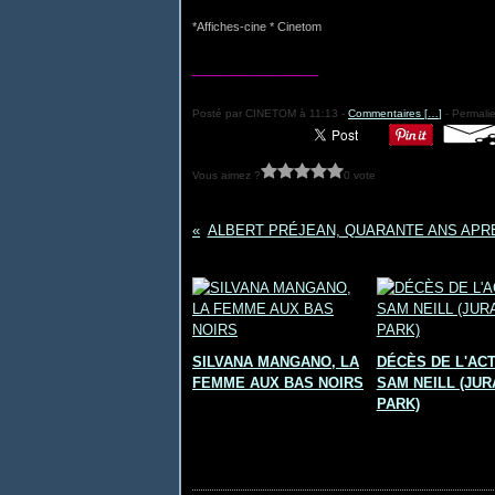
*Affiches-cine * Cinetom
___________________
Posté par CINETOM à 11:13 -
Commentaires [
…
]
- Permalie
Vous aimez ?
0 vote
ALBERT PRÉJEAN, QUARANTE ANS APRE
Vous aimerez aussi :
SILVANA MANGANO, LA
DÉCÈS DE L'AC
FEMME AUX BAS NOIRS
SAM NEILL (JUR
PARK)
Commentaires