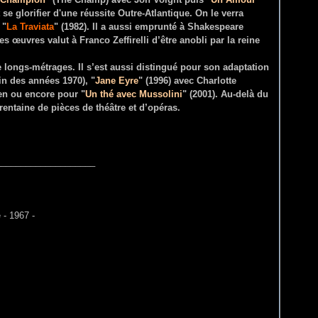
se glorifier d'une réussite Outre-Atlantique. On le verra
 "
La Traviata
" (1982). Il a aussi emprunté à Shakespeare
es œuvres valut à Franco Zeffirelli d’être anobli par la reine
e longs-métrages. Il s’est aussi distingué pour son adaptation
fin des années 1970), "
Jane Eyre
" (1996) avec Charlotte
n ou encore pour "
Un thé avec Mussolini
" (2001). Au-delà du
rentaine de pièces de théâtre et d’opéras.
__________________
 1967 -