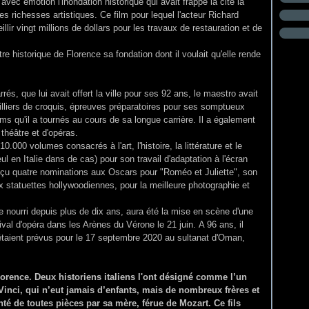
 avec émotion l'inondation historique qui avait frappé la cité la
 richesses artistiques. Ce film pour lequel l'acteur Richard
llir vingt millions de dollars pour les travaux de restauration et de
tre historique de Florence sa fondation dont il voulait qu'elle rende
s, que lui avait offert la ville pour ses 92 ans, le maestro avait
lliers de croquis, épreuves préparatoires pour ses somptueux
ilms qu'il a tournés au cours de sa longue carrière. Il a également
théâtre et d'opéras.
.000 volumes consacrés à l'art, l'histoire, la littérature et le
eul en Italie dans de cas) pour son travail d'adaptation à l'écran
eçu quatre nominations aux Oscars pour "Roméo et Juliette", son
 statuettes hollywoodiennes, pour la meilleure photographie et
 nourri depuis plus de dix ans, aura été la mise en scène d'une
tival d'opéra dans les Arènes du Vérone le 21 juin. A 96 ans, il
 étaient prévus pour le 17 septembre 2020 au sultanat d'Oman,
orence. Deux his
toriens italiens l'ont désigné comme l’un
inci, qui n’eut jamais d’enfants, mais de nombreux frères et
nté de toutes pièces par sa mère, férue de Mozart. Ce fils