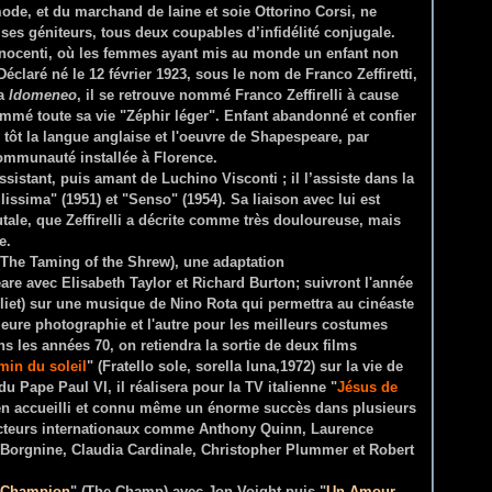
mode, et du marchand de laine et soie Ottorino Corsi, ne
es géniteurs, tous deux coupables d’infidélité conjugale.
 Innocenti, où les femmes ayant mis au monde un enfant non
claré né le 12 février 1923, sous le nom de Franco Zeffiretti,
ra
Idomeneo
, il se retrouve nommé Franco Zeffirelli à cause
mmé toute sa vie "Zéphir léger". Enfant abandonné et confier
ès tôt la langue anglaise et l'oeuvre de Shapespeare, par
 communauté installée à Florence.
istant, puis amant de Luchino Visconti ; il l’assiste dans la
llissima" (1951) et "Senso" (1954). Sa liaison avec lui est
tale, que Zeffirelli a décrite comme très douloureuse, mais
e.
(The Taming of the Shrew), une adaptation
re avec Elisabeth Taylor et Richard Burton; suivront l'année
iet) sur une musique de Nino Rota qui permettra au cinéaste
leure photographie et l'autre pour les meilleurs costumes
s les années 70, on retiendra la sortie de deux films
min du soleil
" (Fratello sole, sorella luna,1972) sur la vie de
u Pape Paul VI, il réalisera pour la TV italienne "
Jésus de
bien accueilli et connu même un énorme succès dans plusieurs
cteurs internationaux comme Anthony Quinn, Laurence
 Borgnine, Claudia Cardinale, Christopher Plummer et Robert
 Champion
" (The Champ) avec Jon Voight puis "
Un Amour