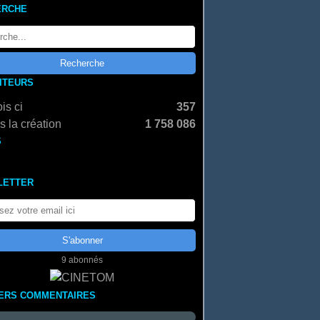
ERCHE
SITEURS
is ci
357
 la création
1 758 086
S
LETTER
9 abonnés
ERS COMMENTAIRES