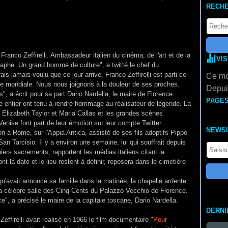
RECH
Franco Zeffirelli. Ambassadeur italien du cinéma, de l'art et de la
VI
aphe. Un grand homme de culture", a twitté le chef du
rais jamais voulu que ce jour arrive. Franco Zeffirelli est parti ce
Ce mo
e mondiale. Nous nous joignons à la douleur de ses proches.
Depuis
s", a écrit pour sa part Dario Nardella, le maire de Florence.
PAGE
 entier ont tenu à rendre hommage au réalisateur de légende. La
 Elizabeth Taylor et Maria Callas et les grandes scènes
 Venise font part de leur émotion sur leur compte Twitter.
NEWS
n à Rome, sur l'Appia Antica, assisté de ses fils adoptifs Pippo
 San Tarcisio.
Il y a environ une semaine, lui qui souffrait depuis
ers sacrements, rapportent les médias italiens citant la
ont la date et le lieu restent à définir, reposera dans le cimetière
 qu'avait annoncé sa famille dans la matinée, la chapelle ardente
a célèbre salle des Cinq-Cents du Palazzo Vecchio de Florence.
e", a précisé le maire de la capitale toscane, Dario Nardella.
DERNI
effirelli avait réalisé en 1966 le film-documentaire "
Pour