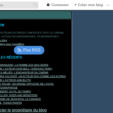
Connexion
+
Créer mon blog
OM
 ACTEURS,ACTRICES,CINEASTES,TOUT LE CINEMA,
 ACTUALITES,BIOGRAPHIES, FILMOGRAPHIES...
u blog
 blog avec CanalBlog
Flux RSS
LES RÉCENTS
 MANGANO, LA FEMME AUX BAS NOIRS
E L'ACTEUR SAM NEILL (JURASSIC PARK)
 MÉLIÈS, L'ENCHANTEUR DU CINÉMA
RIA VOLONTÉ, UN ACTEUR PAS COMME LES AUTRES
E L'ACTRICE ANN BLYTH
E PALMA, UN GRAND VIRTUOSE DE L'OUTIL
TOGRAPHIQUE
DERS, AU FIL DU TEMPS
KELLEN, GODS AND MONSTERS
ISME DE JEAN-PAUL LE CHANOIS
, TCHAO PANTIN
ter le propriétaire du blog