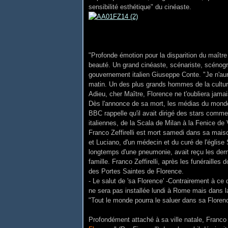
sensibilité esthétique" du cinéaste.
"Profonde émotion pour la disparition du maître 
beauté. Un grand cinéaste, scénariste, scénogr
gouvernement italien Giuseppe Conte.
"Je n'au
matin. Un des plus grands hommes de la cultur
Adieu, cher Maître, Florence ne t'oubliera jamai
Dès l'annonce de sa mort, les médias du monde
BBC rappelle qu'il avait dirigé des stars comme
italiennes, de la Scala de Milan à la Fenice de
Franco Zeffirelli est mort samedi dans sa maiso
et Luciano, d'un médecin et du curé de l'église
longtemps d'une pneumonie, avait reçu les derni
famille. Franco Zeffirelli, après les funérailles d
des Portes Saintes de Florence.
- Le salut de 'sa Florence' -Contrairement à ce
ne sera pas installée lundi à Rome mais dans l
"Tout le monde pourra le saluer dans sa Florenc
Profondément attaché à sa ville natale, Franco Z