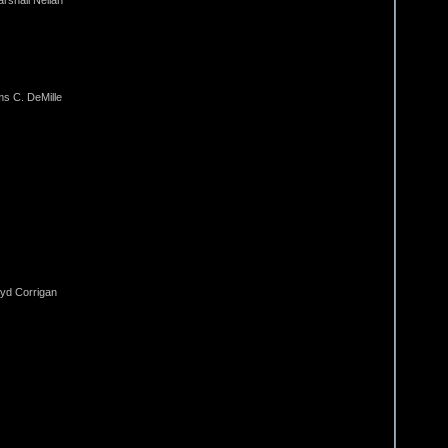
rshall Neilan
ams C. DeMille
yd Corrigan