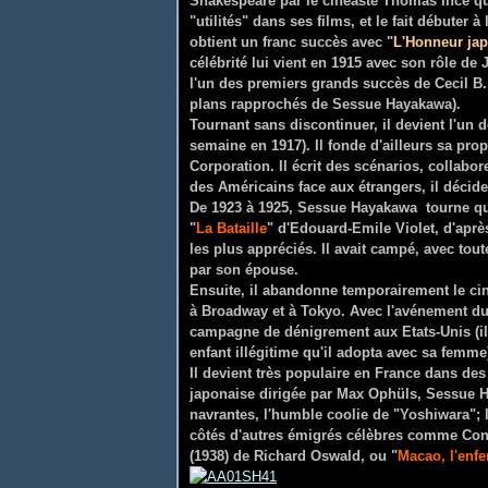
Shakespeare par le cinéaste Thomas Ince qu
"utilités" dans ses films, et le fait débuter à
obtient un franc succès avec "
L'Honneur ja
célébrité lui vient en 1915 avec son rôle de 
l'un des premiers grands succès de Cecil B.
plans rapprochés de Sessue Hayakawa).
Tournant sans discontinuer, il devient l'un 
semaine en 1917). Il fonde d'ailleurs sa pr
Corporation. Il écrit des scénarios, collabor
des Américains face aux étrangers, il décide
De 1923 à 1925, Sessue Hayakawa tourne qua
"
La Bataille
" d'Edouard-Emile Violet, d'apr
les plus appréciés. Il avait campé, avec toute 
par son épouse.
Ensuite, il abandonne temporairement le cin
à Broadway et à Tokyo. Avec l'avénement du
campagne de dénigrement aux Etats-Unis (il 
enfant illégitime qu'il adopta avec sa femme)
Il devient très populaire en France dans de
japonaise dirigée par Max Ophüls, Sessue H
navrantes, l'humble coolie de "Yoshiwara";
côtés d'autres émigrés célèbres comme Con
(1938) de Richard Oswald, ou "
Macao, l'enfe