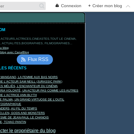
Connexion
+
Créer mon blog
TOM
 ACTEURS,ACTRICES,CINEASTES,TOUT LE CINEMA,
 ACTUALITES,BIOGRAPHIES, FILMOGRAPHIES...
du blog
 blog avec CanalBlog
Flux RSS
LES RÉCENTS
A MANGANO, LA FEMME AUX BAS NOIRS
E L'ACTEUR SAM NEILL (JURASSIC PARK)
S MÉLIÈS, L'ENCHANTEUR DU CINÉMA
ARIA VOLONTÉ, UN ACTEUR PAS COMME LES AUTRES
E L'ACTRICE ANN BLYTH
E PALMA, UN GRAND VIRTUOSE DE L'OUTIL
TOGRAPHIQUE
DERS, AU FIL DU TEMPS
KELLEN, GODS AND MONSTERS
ISME DE JEAN-PAUL LE CHANOIS
E, TCHAO PANTIN
ter le propriétaire du blog