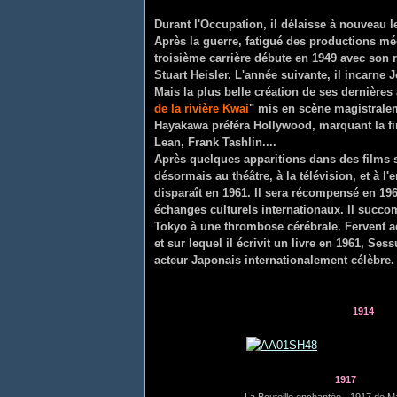
Durant l'Occupation, il délaisse à nouveau l
Après la guerre, fatigué des productions médi
troisième carrière débute en 1949 avec son 
Stuart Heisler. L'année suivante, il incarne
Mais la plus belle création de ses dernière
de la rivière Kwai
" mis en scène magistralem
Hayakawa préféra Hollywood, marquant la fin
Lean, Frank Tashlin....
Après quelques apparitions dans des films s
désormais au théâtre, à la télévision, et à
disparaît en 1961. Il sera récompensé en 196
échanges culturels internationaux. Il succo
Tokyo à une thrombose cérébrale. Fervent a
et sur lequel il écrivit un livre en 1961, Se
acteur Japonais internationalement célèbre
1914
1917