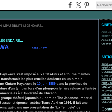
CINE
IMPASSIBILITÉ LÉGENDAIRE...
CINEMA,
PHOTOS,
Accueil 
LÉGENDAIRE...
Créer un
AKAWA
1889 - 1973
ARTIC
SILVAN
DÉCÈS D
GEORGE
Hayakawa s'est imposé aux Etats-Unis et a tourné maintes
GIAN M
 transformait les plus cruelles douleurs en un simple
DÉCÈS D
 né Kintaro Hayakawa le
10 juin 1889
dans la province de
BRIAN D
CINÉMA
ture d'un tympan lors d'un plongeon le faire refuser à l'entrée
WIM WEN
commerciales à l'Université de Chicago.
IAN Mc
r un groupe théâtral japonais du nom de The Japanese Imperial
L'ALTRU
COLUCH
sue, et épouse l'actrice Tsuru Aoki en 1914, il fait une
 remarqué dans une présentation de "La Tempête" de
Contac