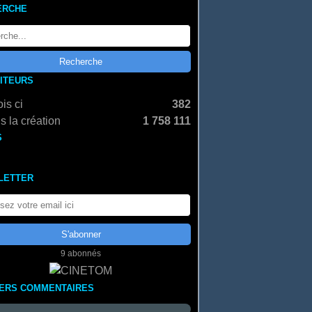
ERCHE
SITEURS
is ci
382
s la création
1 758 111
S
LETTER
9 abonnés
IERS COMMENTAIRES