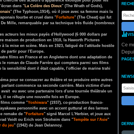
i cherche des acteurs d'apparence exotique pour jouer les
RECH
 l'écran dans "
La Colère des Dieux
" (The Wrath of Gods),
ponais
" (The Typhoon,1914), où il joue avec sa femme mais la
Japonais fourbe et cruel dans "
Forfaiture
" (The Cheat) qui fut
 De Mille, remarquable par sa technique très fluide (nombreux
des acteurs les mieux payés d'Hollywood (6 000 dollars par
VI
opre maison de production en 1918, la Haworth Pictures
Ce mo
e à la mise en scène. Mais en 1923, fatigué de l'attitude hostile
 de partir pour l'Europe.
Depui
tre films en France et en Angleterre dont une adaptation de
PAGE
ès le roman de Claude Farrère qui comptera parmi ses films
la sensibilité dont il était capable, l'officier de marine trahi
NEWS
éma pour se consacrer au théâtre et se produire entre autres
 parlant commence sa seconde carrière. Mais victime d'une
avait eu avec une partenaire lors d'une tournée théâtrale un
, il se réfugie une nouvelle fois en Europe.
s films comme "
Yoshiwara
" (1937), co-production franco-
ayakawa personnifie avec un accent guttural et des larmes
le remake de "
Forfaiture
" signé Marcel L'Herbier, et joue aux
rad Veidt ou Erich von Stroheim dans "
Tempête sur l'Asie
"
DERN
r du jeu
" (1942) de Jean Delannoy.