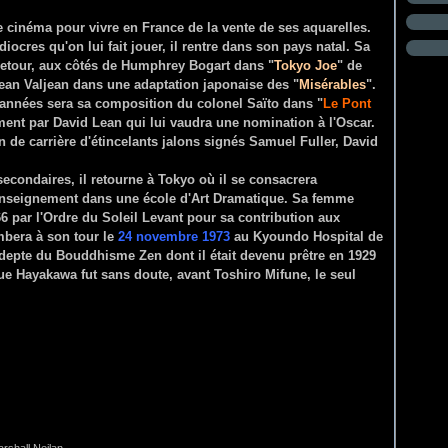
e cinéma pour vivre en France de la vente de ses aquarelles.
ocres qu'on lui fait jouer, il rentre dans son pays natal. Sa
retour, aux côtés de Humphrey Bogart dans "
Tokyo Joe
" de
 Jean Valjean dans une adaptation japonaise des "
Misérables
".
s années sera sa composition du colonel Saïto dans "
Le Pont
ent par David Lean qui lui vaudra une nomination à l'Oscar.
 de carrière d'étincelants jalons signés Samuel Fuller, David
econdaires, il retourne à Tokyo où il se consacrera
 l'enseignement dans une école d'Art Dramatique. Sa femme
6 par l'Ordre du Soleil Levant pour sa contribution aux
mbera à son tour le
24 novembre 1973
au Kyoundo Hospital de
depte du Bouddhisme Zen dont il était devenu prêtre en 1929
ssue Hayakawa fut sans doute, avant Toshiro Mifune, le seul
.