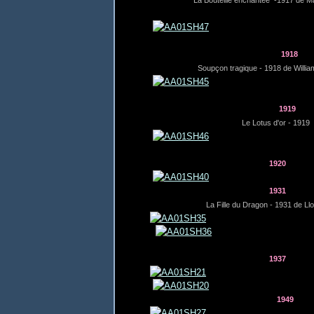
La Bouteille enchantée -1917 de Ma
1918
Soupçon tragique - 1918 de Willi
1919
Le Lotus d'or - 1919
1920
1931
La Fille du Dragon - 1931 de Llo
1937
1949