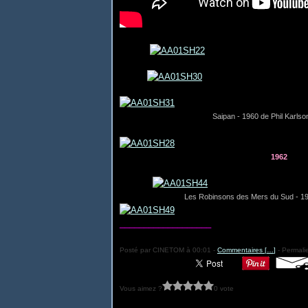
Saipan - 1960 de Phil Karls
1962
Les Robinsons des Mers du Sud - 19
___________________
Posté par CINETOM à 00:01 -
Commentaires [
…
]
- Permalie
Vous aimez ?
0 vote