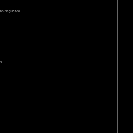
de Jean Negulesco
an