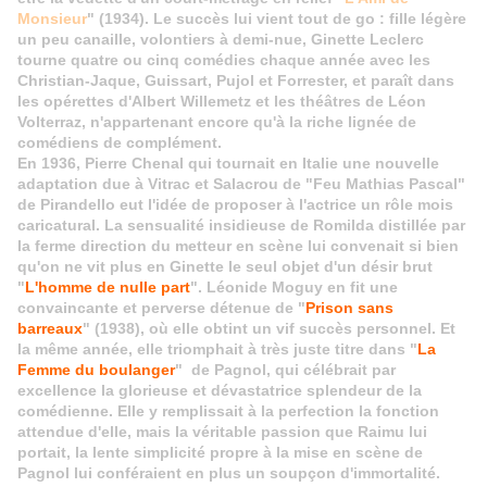
Monsieur
" (1934). Le succès lui vient tout de go : fille légère
un peu canaille, volontiers à demi-nue, Ginette Leclerc
tourne quatre ou cinq comédies chaque année avec les
Christian-Jaque, Guissart, Pujol et Forrester, et paraît dans
les opérettes d'Albert Willemetz et les théâtres de Léon
Volterraz, n'appartenant encore qu'à la riche lignée de
comédiens de complément.
En 1936, Pierre Chenal qui tournait en Italie une nouvelle
adaptation due à Vitrac et Salacrou de "Feu Mathias Pascal"
de Pirandello eut l'idée de proposer à l'actrice un rôle mois
caricatural. La sensualité insidieuse de Romilda distillée par
la ferme direction du metteur en scène lui convenait si bien
qu'on ne vit plus en Ginette le seul objet d'un désir brut
"
L'homme de nulle part
". Léonide Moguy en fit une
convaincante et perverse détenue de "
Prison sans
barreaux
" (1938), où elle obtint un vif succès personnel. Et
la même année, elle triomphait à très juste titre dans "
La
Femme du boulanger
" de Pagnol, qui célébrait par
excellence la glorieuse et dévastatrice splendeur de la
comédienne. Elle y remplissait à la perfection la fonction
attendue d'elle, mais la véritable passion que Raimu lui
portait, la lente simplicité propre à la mise en scène de
Pagnol lui conféraient en plus un soupçon d'immortalité.