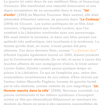
La guerre lui valut deux de ses meilleurs films, et beaucoup
d'ennuos. Elle manifestait une maturité émouvante et une
digne acceptation de sa sensualité dans le beau "
Val
d'enfer
" (1943) de Maurice Tourneur. Mais surtout, elle était
admirable d'émotion retenue, de passion dans "
Le Corbeau
"
(1943) de Clouzot. Les suites politiques de ce film, bien
connues, n'épargnèrent pas Ginette Leclerc, que l'on
semblait à la Libération confondre avec son personnage.
Elle avait atteint la trentaine, et dans ces films perçait une
aptitude très authentique, très touchante à la tendresse. La
femme qu'elle était, en outre, n'avait jamais été plus
attirante. Ces deux derniers films, comme "
Le Dernier Sou
"
d'André Cayatte également tourné en 1943, étaient produits
par la Continental allemande. De ce fait, et aussi à cause des
louches affaires de son compagnon d'alors, le triste acteur
Lucien Galas, Ginette Leclerc passa quelque temps en
prison à la Libération. Ce qui ne l'empêcha pas, selon des
coutumières incohérences de son métier, d'être choisie par
l'acteur italien Marcello Pagliero, homme de gauche formé
par le néo-réalisme, comme vedette de son magnifique "
Un
Homme marche dans la ville
" (1949). Nouveau scandale. La
presse communiste et les milieux syndicaux s'insurgent
contre ce film qui démoralisait Billancourt en montrant les
dockers du Havre en proie à des passions susceptibles de