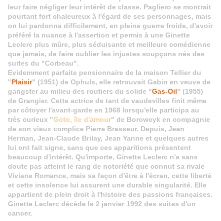
leur faire négliger leur intérêt de classe. Pagliero se montrait
pourtant fort chaleureux à l'égard de ses personnages, mais
on lui pardonna difficilement, en pleine guerre froide, d'avoir
préféré la nuance à l'assertion et permis à une Ginette
Leclerc plus mûre, plus séduisante et meilleure comédienne
que jamais, de faire oublier les injustes soupçons nés des
suites du "Corbeau".
Evidemment parfaite pensionnaire de la maison Tellier du
"
Plaisir
" (1951) de Ophuls, elle retrouvait Gabin en veuve de
gangster au milieu des routiers du solide "
Gas-Oil
" (1955)
de Grangier. Cette actrice de tant de vaudevilles finit même
par côtoyer l'avant-garde en 1968 lorsqu'elle participa au
très curieux "
Goto, île d'amour
" de Borowcyk en compagnie
de son vieux complice Pierre Brasseur. Depuis, Jean
Herman, Jean-Claude Brilay, Jean Yanne et quelques autres
lui ont fait signe, sans que ces apparitions présentent
beaucoup d'intérêt. Qu'importe, Ginette Leclerc n'a sans
doute pas atteint le rang de notoriété que connut sa rivale
Viviane Romance, mais sa façon d'être à l'écran, cette liberté
et cette insolence lui assurent une durable singularité. Elle
appartient de plein droit à l'histoire des passions françaises.
Ginette Leclerc décède le 2 janvier 1992 des suites d'un
cancer.