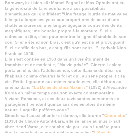
Borowczyk et bien sûr Marcel Pagnol et Max Ophüls ont eu
la générosité de faire confiance à ses possibilités
dramatiques qui glorifiaient "Une frange lourde de mauvaise
fille qui allonge ses yeux aux proportions de ceux d'une
chatte amoureuse, une langue agaçante contre des dents
magnifiques, une bouche propre à la morsure. Si elle
redresse la tête, c'est pour montrer la ligne désirable de son
cou. Si elle étend son bras, c'est qu'il est nu et provoquant.
Si elle enfile des bas, c'est qu'ils sont noirs...", écrivait Nino
Frank en 1948.
Elle s'est confiée en 1963 dans un livre étonnant de
franchîse et de modestie, "Ma vie privée". Ginette Leclerc
porta en elle, dès l'adolescence, cette flamme du désir qui
l'habitait comme d'autres la foi et qui, au sens propre, fit sa
vie. Petite figurante aux mines boudeuses, elle débuta au
cinéma dans "
La Dame de chez Maxim's
" (1932) d'Alexandre
Korda en même temps que son exacte contemporaine
Viviane Romance, et ces deux ravissantes personnes se
partagèrent pendant quinze ans des emplois de même
nature. Laquelle préférez-vous?
Ginette sait aussi chanter et danser, elle tourne "
Ciboulette
"
(1933) de Claude Autant-Lara, elle se lance au music-hall
chez Henri Varna, elle est choisie par Louis Lumière pour
être la vedette d'un court-métrage en relief "
L'Ami de