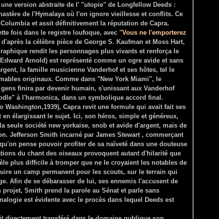
une version abstraite de l' "utopie" de Longfellow Deeds :
stère de l'Hymalaya où l'on ignore vieillesse et conflits. Ce
 Columbia et assit définitivement la réputation de Capra.
tte fois dans le registre loufoque, avec "
Vous ne l'emporterez
, d'après la célèbre pièce de George S. Kaufman et Moss Hart,
raphique rendit les personnages plus vivants et renforça le
 (Edward Arnold) est représenté comme un ogre avide et sans
rgent, la famille musicienne Vanderhof et ses hôtes, tel le
'aimables originaux. Comme dans "New York Miami", le
s gens finira par devenir humain, s'unissant aux Vanderhof
odle" à l'harmonica, dans un symbolique accord final.
o Washington,1939), Capra revit une formule qui avait fait ses
en élargissant le sujet. Ici, son héros, simple et généreux,
la seule société new yorkaise, snob et avide d'argent, mais de
on. Jefferson Smith incarné par James Stewart , commerçant
e qu'on pense pouvoir profiter de sa naïveté dans une douteuse
ations du chant des oiseaux provoquent autant d'hilarité que
le plus difficile à tromper que ne le croyaient les notables de
ruire un camp permanent pour les scouts, sur le terrain qui
ge. Afin de se débarasser de lui, ses ennemis l'accusent de
 projet, Smith prend la parole au Sénat et parle sans
analogie est évidente avec le procès dans lequel Deeds est
it directement transféré dans le domaine publique son