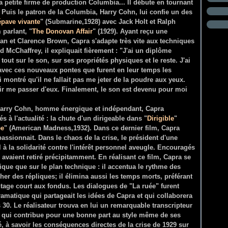
la petite firme de production Columbia... Il débute en tournant
e. Puis le patron de la Columbia, Harry Cohn, lui confie un des
épave vivante
" (Submarine,1928) avec Jack Holt et Ralph
 parlant, "
The Donovan Affair
" (1929). Ayant reçu une
n et Clarence Brown, Capra s'adapte très vite aux techniques
 McChaffrey, il expliquait fièrement : "J'ai un diplôme
 tout sur le son, sur ses propriétés physiques et le reste. J'ai
vec ces nouveaux pontes que furent en leur temps les
ai montré qu'il ne fallait pas me jeter de la poudre aux yeux.
oir me passer d'eux. Finalement, le son est devenu pour moi
."
 Harry Cohn, homme énergique et indépendant, Capra
 à l'actualité : la chute d'un dirigeable dans "
Dirigible
"
ée
" (American Madness,1932). Dans ce dernier film, Capra
passionnait. Dans le chaos de la crise, le président d'une
 à la solidarité contre l'intérêt personnel aveugle. Encouragés
s avaient retiré précipitamment. En réalisant ce film, Capra se
tique que sur le plan technique : il accentua le rythme des
er des répliques; il élimina aussi les temps morts, préférant
ge court aux fondus. Les dialogues de "La ruée" furent
ramatique qui partageait les idées de Capra et qui collaborera
 30. Le réalisateur trouva en lui un remarquable transcripteur
 qui contribue pour une bonne part au style même de ses
é, à savoir les conséquences directes de la crise de 1929 sur