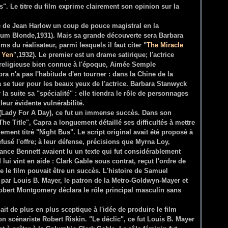
. Le titre du film exprime clairement son opinion sur la
ère de Jean Harlow un coup de pouce magistral en la
inum Blonde,1931). Mais sa grande découverte sera Barbara
ms du réalisateur, parmi lesquels il faut citer "
The Miracle
l Yen
",1932). Le premier est un drame satirique; l'actrice
r religieuse bien connue à l'époque, Aimée Semple
 n'a pas l'habitude d'en tourner : dans la Chine de la
a se tuer pour les beaux yeux de l'actrice. Barbara Stanwyck
la suite sa "spécialité" : elle tiendra le rôle de personnages
 leur évidente vulnérabilité.
 (Lady For A Day), ce fut un immense succès. Dans son
e Title", Capra a longuement détaillé ses difficultés à mettre
alement titré "Night Bus". Le script original avait été proposé à
fusé l'offre; à leur défense, précisions que Myrna Loy,
nce Bennett avaient lu un texte qui fut considérablement
lui vint en aide : Clark Gable sous contrat, reçut l'ordre de
e le film pouvait être un succès. L'histoire de Samuel
 par Louis B. Mayer, le patron de la Metro-Goldwyn-Mayer et
 Robert Montgomery déclara le rôle principal masculin sans
it de plus en plus sceptique à l'idée de produire le film
n scénariste Robert Riskin. "Le déclic", ce fut Louis B. Mayer