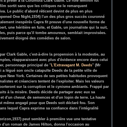
nt à prêter à la Columbia Clark Gable. Le rôle féminin fut
 film sortit sans que les critiques ne le remarquent
iva. Le public d'abord réticent devint de plus en plus
appened One Night,1934) l'un des plus gros succès couronné
otalement inespérés Capra fit preuve d'une nouvelle forme de
rt, une héritière en fuite, et Gable, un journaliste qui la suit,
les, puis parce qu'il tombe amoureux, semblait improvisées.
nitivement éloigné des comédies de salon.
r Clark Gable, c'est-à-dire la propension à la modestie, au
imples, réapparaissent avec plus d'évidence encore dans celui
r, personnage principal de "
L'Extravagant M. Deeds
" (Mr
 a légué son oncle catapulte Deeds de la petite ville de
tique New York. Certaines de ses petites habitudes provoquent
nalistes et créanciers tentent de l'exploiter. Mais les valeurs
mporteront sur la corruption et le cynisme ambiants. Frappé par
uits à la misère. Deeds décide de partager avec eux sa
et d'un cheval, de semences et d'un lopin de terre. La haute
est même engagé pour que Deeds soit déclaré fou. Son
dans lequel Capra exprime sa confiance dans l'intégralité
Horizon,1937) peut sembler à première vue une tentative
rée d'un roman de James Hilton, donna l'occasion au