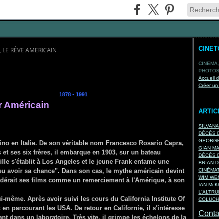
CINE
 LE RÊVE AMERICAIN
CINEMA,
PHOTOS,
Accueil 
Créer un
APRA
1878 - 1991
r Américain
ARTIC
SILVAN
DÉCÈS D
GEORGE
no en Italie. De son véritable nom Francesco Rosario Capra,
GIAN M
 et ses six frères, il embarque en 1903, sur un bateau
DÉCÈS D
lle s'établit à Los Angeles et le jeune Frank entame une
BRIAN D
u avoir sa chance". Dans son cas, le mythe américain devint
CINÉMA
WIM WEN
nsidérait ses films comme un remerciement à l'Amérique, à son
IAN Mc
L'ALTRU
ui-même. Après avoir suivi les cours du California Institute Of
COLUCH
t en parcourant les USA. De retour en Californie, il s'intéresse
Contac
t dans un laboratoire. Très vite, il grimpe les échelons de la