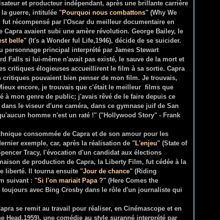
sateur et producteur indépendant, après une brillante carrière
a guerre, intitulée "
Pourquoi nous combattons
" (Why We
, fut récompensé par l'Oscar du meilleur documentaire en
 Capra avaient subi une amère révolution. George Bailey, le
est belle
" (It's a Wonder ful Life,1946), décide de se suicider.
au personnage principal interprété par James Stewart
rd Falls si lui-même n'avait pas existé, le sauve de la mort et
es critiques élogieuses accueillirent le film à sa sortie. Capra
 critiques pouvaient bien penser de mon film. Je trouvais,
ieux encore, je trouvais que c'était le meilleur films que
né à mon genre de public; j'avais rêvé de le faire depuis ce
is dans le viseur d'une caméra, dans ce gymnase juif de San
..) qu'aucun homme n'est un raté !" ("Hollywood Story" - Frank
technique consommée de Capra et de son amour pour les
dernier exemple, car, après la réalisation de "
L'enjeu
" (State of
pencer Tracy, l'évocation d'un candidat aux élections
aison de production de Capra, la Liberty Film, fut cédée à la
 liberté. Il tourna ensuite "
Jour de chance
" (Riding
m suivant : "
Si l'on mariait Papa ?
" (Here Comes the
toujours avec Bing Crosby dans le rôle d'un journaliste qui
Capra se remit au travail pour réaliser, en Cinémascope et en
the Head,1959), une comédie au style suranné interprété par