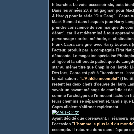
hiérarchie. Le voici accessoiriste, puis bie
Dans les années 20, il fut gagman pour Mack
& Hardy) pour la série "Our Gang". Capra t
Mack Sennett dans lesquels joue Harry Langdo
prendre conscience de son manque de conna
début", car il est déterminé à tout apprendre 
personnage : ordre, méthode, et obstination
Frank Capra co-signe avec Harry Edwards (sc
l'acteur, produit par la compagnie First Nati
débutante. Le magazine spécialisé Photoplay 
affligée et la silhouette pathétique de Lan
star au même titre que Chaplin ou Harold Ll
Dès lors, Capra est prêt à "transformer l'ess
la réalisation : "
L'Athlète incomplet
" (The St
restent les deux chefs d'oeuvre de Harry La
savoir un savant mélange de comédie et de
comme l'archétype de l'innocent lâché en l
leurs chemins se séparèrent et, tandis que L
Capra allaient s'affirmer rapidement.
Ayant décidé que dorénavant, il réalisera se
l'occasion "
L'homme le plus laid du monde
escompté. Il retourne donc dans l'équipe de