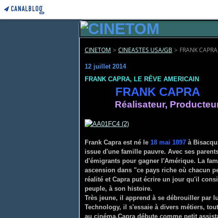
CINETOM
>
CINEASTES USA/GB
>
FRANK CAPRA,
12 juillet 2014
FRANK CAPRA, LE RÊVE AMERICAIN
FRANK C
Réalisateur, Producteu
Frank Capra est né le
18 mai 1897
à Bisacqui
issue d'une famille pauvre. Avec ses parents
d'émigrants pour gagner l'Amérique. La fami
ascension dans "ce pays riche où chacun pe
réalité et Capra put écrire un jour qu'il co
peuple, à son histoire.
Très jeune, il apprend à se débrouiller par l
Technology, il s'essaie à divers métiers, tou
au cinéma.
Capra débute comme petit assistan