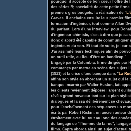
pourquoi il accepte de bon coeur l'offre de 
des séries B; spécialité de cette petite firm
premiers gros budgets, la réalisation de "
L'
Graves. Il enchaîne ensuite leur premier film
formation d'ingénieur, tout comme Allan Dwa
du parlant. Lors d'une interview pour Donald
d'ingénieur chimiste, c'est-à-dire que je sais
donc d'abord été capable de communiquer a
ingénieurs du son. Et tout de suite, je leur 
J'ai assimilé leurs techniques afin de pouv
un outil utile, au lieu d'être un handicap
Engagé par la Columbia, firme dirigée par
commença par mettre en scène des sujets liés
(1931) et la crise d'une banque dans "
La Ru
affina son style en abordant un sujet qui le 
banque incarné par Walter Huston, fait appel
les clients reviennent déposer l'argent qu'il
révéla grand novateur tant sur le plan stylis
dialogues et laissa délibérément se chevauch
pour l'enchaînement des séquences un monta
écrits par Robert Riskin, un ancien auteur d
étroitement avec lui tout au long des années
du langage de "l'homme de la rue", langage
films.
Capra aborda ainsi un sujet d'actualit