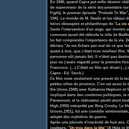
En 1946, quand Capra put enfin devenir réali
de superviseur de la série documentaire sur l
Fight), le premier épisode "Prelude To War"
1942. L
e monde de M. Deeds et les idéaux de
héros désespéré et philanthrope de "
La vie 
Seule l'intervention d'un ange, qui montre 
comment aurait été détruite la ville de Bedfo
lui fait comprendre l'importance de la vie. D
déclara "Je me fichais pas mal de ce que les
quant à moi, que c'était mon meilleur film. M
personne eût jamais fait. Il n'était pas desti
jour ou j'avais regardé pour la première fo
Francisco. (...) C'était un film qui disait (.
Capra - Ed. Stock.)
Ce film reste seulement une preuve de la 
petites villes de province. C'en est aussi le 
the Union,1948) avec Katharine Hepburn et S
impliqué dans des combines politiques, la m
Paramount, et le réalisateur perdit alors toute
High,1950) interprété par Bing Crosby. Le fil
Groom,1951), fut une comédie sentimentale, 
adopte des orphelins de guerre.
Après une période d'inactivité de huit ans, 
couleurs, "
Un trou dans la tête
" (A Hole in 