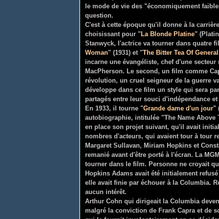
le mode de vie des "économiquement faibles"
question.
C'est à cette époque qu'il donne à la carri
choisissant pour "
La Blonde Platine
" (Plat
Stanwyck, l'actrice va tourner dans quatre fil
Woman
" (1931) et "
The Bitter Tea Of Genera
incarne une évangéliste, chef d'une secteu
MacPherson. Le second, un film comme Capra
révolution, un cruel seigneur de la guerre v
développe dans ce film un style qui sera par 
partagés entre leur souci d'indépendance et
En 1933, il tourne "
Grande dame d'un jour
"
autobiographie, intitulée "The Name Above Th
en place son projet suivant, qu'il avait initi
nombres d'acteurs, qui avaient tour à tour re
Margaret Sullavan, Miriam Hopkins et Consta
remanié avant d'être porté à l'écran. La MGM 
tourner dans le film. Personne ne croyait qu
Hopkins Adams avait été initialement refusé
elle avait finie par échouer à la Columbia.
aucun intérêt.
Arthur Cohn qui dirigeait la Columbia devena
malgré la conviction de Frank Capra et de so