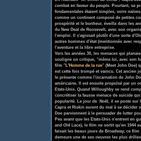
combat en faveur du peuple. Pourtant, sa pro
fondamentales étaient simples, voire naïve
comme un continent composé de petites co
prospérité et le bonheur, éveilla dans les an
du New Deal de Roosevelt, avec son organisa
l'emploi. Il s'agissait plutôt d'une sorte d
autres hommes d'état (mentionnés avec respe
l'aventure et la libre entreprise.
Vers les années 30, les menaces qui planaie
souligne un critique, "même lui, avec son ha
film "
L'Homme de la rue
" (Meet John Doe) 
est cette fois trompé et vaincu. Cet ancien j
le présente comme l'incarnation de John Do
américaine. Il est ensuite propulsé par un 
Etats-Unis. Quand Willoughby se rend compte 
concrétiser la fausse menace de suicide qui 
popularité. Le jour de Noël, il se poste sur l
Capra et Riskin eurent du mal à se décider sur
Doe parviennent à le persuader de lutter pou
Peu avant que les Etats-Unis n'entrent en gu
and Old Lace), le film ne sortit qu'en 1944 a
faisait les beaux jours de Broadway, ce fil
demeure une de ses oeuvres les plus drôles