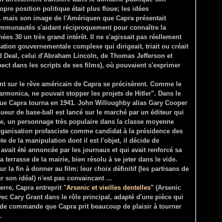
pre position politique était plus floue; les idées
s, mais son image de l'Amériquen que Capra présentait
mmunautés s'aidant réciproquement pour connaître la
nées 30 un très grand intérêt. Il ne s'agissait pas réellement
tion gouvernementale complexe qui dirigeait, triait ou créait
'Old Deal, celui d'Abraham Lincoln, de Thomas Jefferson et
ct dans les scripts de ses films), où pouvaient s'exprimer
nt sur le rêve américain de Capra se précisèrent. Comme le
rmonica, ne pouvait stopper les projets de Hitler". Dans le
que Capra tourna en 1941. John Willoughby alias Gary Cooper
oueur de base-ball est lancé sur le marché par un éditeur qui
e, un personnage très populaire dans la classe moyenne
organisation profasciste comme candidat à la présidence des
de la manipulation dont il est l'objet, il décide de
avait été annoncée par les journaux et qui avait renforcé sa
a terrasse de la mairie, bien résolu à se jeter dans le vide.
 la fin à donner au film; leur choix définitif (les partisans de
r son idéal) n'est pas convaincant ...
erre, Capra entreprit "
Arsenic et vieilles dentelles
" (Arsenic
vec Cary Grant dans le rôle principal, adapté d'une pièce qui
m de commande que Capra prit beaucoup de plaisir à tourner
.