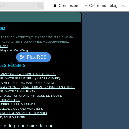
Connexion
+
Créer mon blog
TOM
 ACTEURS,ACTRICES,CINEASTES,TOUT LE CINEMA,
 ACTUALITES,BIOGRAPHIES, FILMOGRAPHIES...
du blog
 blog avec CanalBlog
Flux RSS
LES RÉCENTS
A MANGANO, LA FEMME AUX BAS NOIRS
E L'ACTEUR SAM NEILL (JURASSIC PARK)
S MÉLIÈS, L'ENCHANTEUR DU CINÉMA
ARIA VOLONTÉ, UN ACTEUR PAS COMME LES AUTRES
E L'ACTRICE ANN BLYTH
E PALMA, UN GRAND VIRTUOSE DE L'OUTIL
TOGRAPHIQUE
DERS, AU FIL DU TEMPS
KELLEN, GODS AND MONSTERS
ISME DE JEAN-PAUL LE CHANOIS
E, TCHAO PANTIN
ter le propriétaire du blog