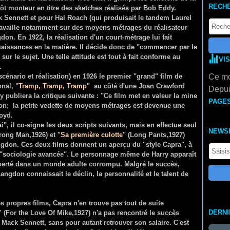
RECH
ntôt monteur en titre des sketches réalisés par Bob Eddy.
 Sennett et pour Hal Roach (qui produisait le tandem Laurel
ravaille notamment sur des moyens métrages du réalisateur
n. En 1922, la réalisation d'un court-métrage lui fait
issances en la matière. Il décide donc de "commencer par le
sur le sujet. Une telle attitude est tout à fait conforme au
VI
.
énario et réalisation) en 1926 le premier "grand" film de
Ce mo
onal, "
Tramp, Tramp, Tramp
" au côté d'une Joan Crawford
Depui
publiera la critique suivante : "Ce film met en valeur la mine
PAGE
gdon; la petite vedette de moyens métrages est devenue une
oyd.
ai", il co-signe les deux scripts suivants, mais en effectue seul
NEWS
rong Man,1926) et "
Sa première culotte
" (Long Pants,1927)
ngdon. Ces deux films donnent un aperçu du "style Capra", à
 "sociologie avancée". Le personnage même de Harry apparaît
iberté dans un monde adulte corrompu. Malgré le succès,
angdon connaissait le déclin, la personnalité et le talent de
s propres films, Capra n'en trouve pas tout de suite
DERN
" (For the Love Of Mike,1927) n'a pas rencontré le succès
 Mack Sennett, sans pour autant retrouver son salaire. C'est