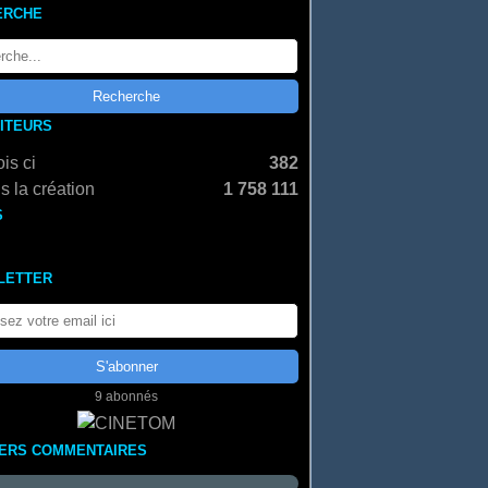
ERCHE
SITEURS
is ci
382
s la création
1 758 111
S
LETTER
9 abonnés
IERS COMMENTAIRES