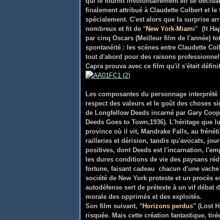
qui le fournit involontairement en se décida
finalement attribué à Claudette Colbert et le
spécialement. C'est alors que la surprise arr
nombreux et fit de "
New York-Miami
" (It H
par cinq Oscars (Meilleur film de l'année) t
spontanéité : les scènes entre Claudette Colbe
tout d'abord pour des raisons professionnel
Capra prouva avec ce film qu'il s'était défi
Les composantes du personnage interprété pa
respect des valeurs et le goût des choses s
de Longfellow Deeds incarné par Gary Coope
Deeds Goes to Town,1936). L'héritage que lui
province où il vit, Mandrake Falls, au fréné
railleries et dérision, tandis qu'avocats, jour
positives, dont Deeds est l'incarnation, l'e
les dures conditions de vie des paysans réd
fortune, faisant cadeau chacun d'une vache 
société de New York proteste et un procès 
autodéfense sert de prétexte à un vif débat 
morale des opprimés et des exploités.
Son film suivant, "
Horizons perdus
" (Lost 
risquée. Mais cette création fantastique, ti