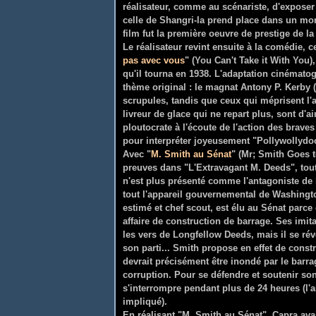
réalisateur, comme au scénariste, d'exposer 
celle de Shangri-la prend place dans un mona
film fut la première oeuvre de prestige de la
Le réalisateur revint ensuite à la comédie, ce
pas avec vous
" (You Can't Take it With You)
qu'il tourna en 1938. L'adaptation cinématog
thème original : le magnat Antony P. Kerby
scrupules, tandis que ceux qui méprisent l'a
livreur de glace qui ne repart plus, sont d
ploutocrate à l'écoute de l'action des brave
pour interpréter joyeusement "Pollywollydo
Avec "
M. Smith au Sénat
" (Mr; Smith Goes t
preuves dans "L'Extravagant M. Deeds", tout 
n'est plus présenté comme l'antagoniste de 
tout l'appareil gouvernemental de Washingt
estimé et chef scout, est élu au Sénat parc
affaire de construction de barrage. Ses imit
les vers de Longfellow Deeds, mais il se révè
son parti... Smith propose en effet de const
devrait précisément être inondé par le barra
corruption. Pour se défendre et soutenir son
s'interrompre pendant plus de 24 heures (l'
impliqué).
En réalisant "M. Smith au Sénat", Capra ava