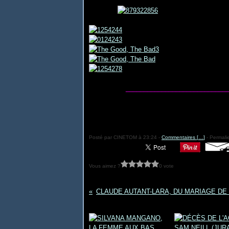
____________________________
Posté par CINETOM à 23:24 -
Commentaires [
…
]
- Permalie
Vous aimez ?
0 vote
Vous aimerez aussi :