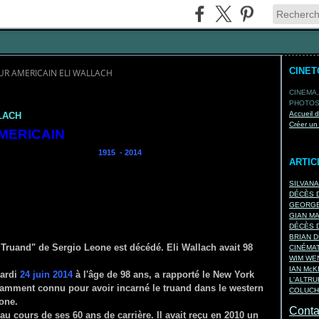
CINE
UR AMERICAIN ELI WALLACH
CINEMA,
PHOTOS,
Accueil 
LACH
Créer un
MERICAIN
LLACH
1915 - 2014
ARTIC
SILVAN
DÉCÈS D
GEORGE
GIAN M
DÉCÈS D
BRIAN D
e Truand" de Sergio Leone est décédé. Eli Wallach avait 98
CINÉMA
WIM WEN
IAN Mc
mardi
24 juin 2014
à l'âge de 98 ans, a rapporté le New York
L'ALTRU
 notamment connu pour avoir incarné le truand dans le western
COLUCH
one.
Contac
au cours de ses 60 ans de carrière. Il avait reçu en 2010 un