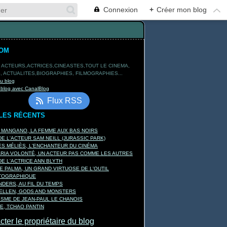
Connexion
+
Créer mon blog
TOM
 ACTEURS,ACTRICES,CINEASTES,TOUT LE CINEMA,
 ACTUALITES,BIOGRAPHIES, FILMOGRAPHIES...
du blog
 blog avec CanalBlog
Flux RSS
LES RÉCENTS
A MANGANO, LA FEMME AUX BAS NOIRS
E L'ACTEUR SAM NEILL (JURASSIC PARK)
S MÉLIÈS, L'ENCHANTEUR DU CINÉMA
ARIA VOLONTÉ, UN ACTEUR PAS COMME LES AUTRES
E L'ACTRICE ANN BLYTH
E PALMA, UN GRAND VIRTUOSE DE L'OUTIL
TOGRAPHIQUE
DERS, AU FIL DU TEMPS
KELLEN, GODS AND MONSTERS
ISME DE JEAN-PAUL LE CHANOIS
E, TCHAO PANTIN
ter le propriétaire du blog