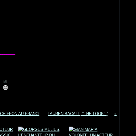
________
n [
#
]
CLAUDE AUTANT-LARA, DU MARIAGE DE CHIFFON AU FRANCISCAIN DE BOURGES
LAUREN BACALL, "THE LOOK" (LE REGARD)