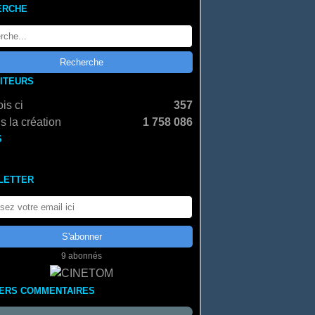
ERCHE
SITEURS
is ci
357
s la création
1 758 086
S
LETTER
9 abonnés
IERS COMMENTAIRES