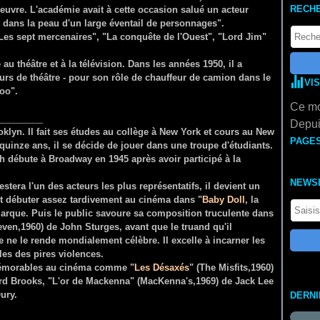
RECH
uvre. L'académie avait à cette occasion salué un acteur
t dans la peau d'un large éventail de personnages".
Les sept mercenaires", "La conquête de l'Ouest", "Lord Jim"
u théâtre et à la télévision. Dans les années 1950, il a
rs de théâtre - pour son rôle de chauffeur de camion dans le
VI
oo".
Ce mo
_______
Depui
klyn. Il fait ses études au collège à New York et cours au New
PAGE
uinze ans, il se décide de jouer dans une troupe d'étudiants.
ch débute à Broadway en 1945 après avoir participé à la
NEWS
restera l'un des acteurs les plus représentatifs, il devient un
it débuter assez tardivement au cinéma dans "
Baby Doll
, la
emarque. Puis le public savoure sa composition truculente dans
even,1960) de John Sturges, avant que le truand qu'il
 ne le rende mondialement célèbre. Il excelle à incarner les
es des pires violences.
 mémorables au cinéma comme "
Les Désaxés
" (The Misfits,1960)
rd Brooks, "L'or de Mackenna" (MacKenna's,1969) de Jack Lee
Oury.
DERN