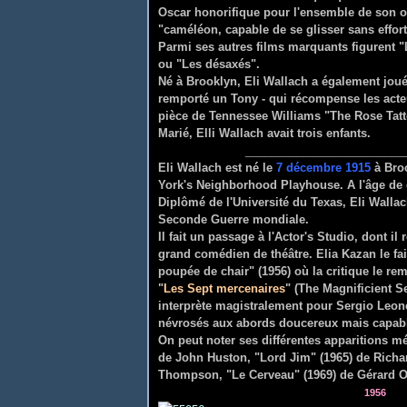
Oscar honorifique pour l'ensemble de son oe
"caméléon, capable de se glisser sans effor
Parmi ses autres films marquants figurent "
ou "Les désaxés".
Né à Brooklyn, Eli Wallach a également joué a
remporté un Tony - qui récompense les acteu
pièce de Tennessee Williams "The Rose Tatt
Marié, Elli Wallach avait trois enfants.
___________________________
Eli Wallach est né le
7 décembre 1915
à Broo
York's Neighborhood Playhouse. A l'âge de q
Diplômé de l'Université du Texas, Eli Walla
Seconde Guerre mondiale.
Il fait un passage à l'Actor's Studio, dont il 
grand comédien de théâtre. Elia Kazan le fa
poupée de chair" (1956) où la critique le r
"
Les Sept mercenaires
" (The Magnificient S
interprète magistralement pour Sergio Leone
névrosés aux abords doucereux mais capabl
On peut noter ses différentes apparitions
de John Huston, "Lord Jim" (1965) de Richa
Thompson, "Le Cerveau" (1969) de Gérard 
1956