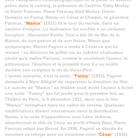
prévu dans le casting, la présence de l'actrice Gaby Morlay
et Victor Francen. Pierre Fresnay était Marius, Orane
Demazis en Fanny, Raimu en César et Charpin, le généreux
Panisse. "
Marius
" (1931) fit le tour du monde, dans sa
version d'origine. La réalisation fut confiée à un cinéaste
hongrois : Alexander Korda. Tout a été dit du Bar de la
Marine, de son patron et de son fiston. Mieux que
quiquonque, Marcel Pagnol a rendu à César ce qui lui
revient : sa décision de prêter vie au cafetier chaleureux
plutôt qu'à maître Panisse, comme le souhaitait l'auteur, le
pittoresque, l'émotion et la jovialité dont il a su revêtir
derrière son comptoir le roi du Vieux Port.
L'année suivante, c'est la suite: "
Fanny
" (1932), Pagnol
demanda à Marc Allégret de superviser la direction du film.
Le succès de "Marius" au théâtre avait incité l'auteur à écrire
une suite "Fanny" qui fut jouée pour la première fois au
Théâtre de Paris, le 5 décembre 1931, alors que le film
"Marius" triomphait dans les salles de cinéma. Quelques
modifications étaient intervenues dans la distribution.
Raimu, à la suite d'oppositions avec Léon Volterra,
abandonnait le rôle de César au profit d'Harry Baur, Pierre
Fresnay relayé par Berval. En 1936, Pagnol se décida de
conclure sa trilogie avec un troisième volet "
César
" (1936)