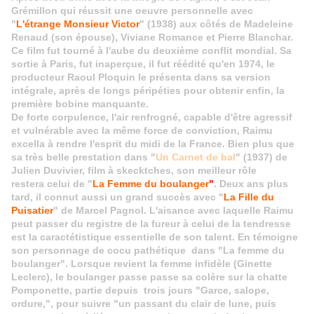
Grémillon qui réussit une oeuvre personnelle avec
"
L'étrange Monsieur Victor
" (1938) aux côtés de Madeleine
Renaud (son épouse), Viviane Romance et Pierre Blanchar.
Ce film fut tourné à l'aube du deuxième conflit mondial. Sa
sortie à Paris, fut inaperçue, il fut réédité qu'en 1974, le
producteur Raoul Ploquin le présenta dans sa version
intégrale, après de longs péripéties pour obtenir enfin, la
première bobine manquante.
De forte corpulence, l'air renfrogné, capable d'être agressif
et vulnérable avec la même force de conviction, Raimu
excella à rendre l'esprit du midi de la France. Bien plus que
sa très belle prestation dans "
Un Carnet de bal
" (1937) de
Julien Duvivier, film à skecktches, son meilleur rôle
restera celui de "
La Femme du boulanger
"
. Deux ans plus
tard, il connut aussi un grand succès avec "
La Fille du
Puisatier
" de Marcel Pagnol. L'aisance avec laquelle Raimu
peut passer du registre de la fureur à celui de la tendresse
est la caractétistique essentielle de son talent. En témoigne
son personnage de cocu pathétique dans "La femme du
boulanger". Lorsque revient la femme infidèle (Ginette
Leclerc), le boulanger passe passe sa colère sur la chatte
Pomponette, partie depuis trois jours "Garce, salope,
ordure,", pour suivre "un passant du clair de lune, puis