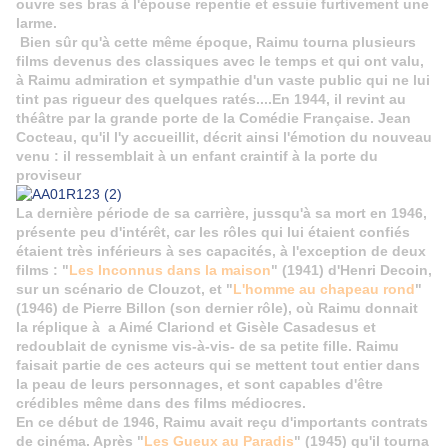
ouvre ses bras à l'épouse repentie et essuie furtivement une
larme.
Bien sûr qu'à cette même époque, Raimu tourna plusieurs
films devenus des classiques avec le temps et qui ont valu,
à Raimu admiration et sympathie d'un vaste public qui ne lui
tint pas rigueur des quelques ratés....En 1944, il revint au
théâtre par la grande porte de la Comédie Française. Jean
Cocteau, qu'il l'y accueillit, décrit ainsi l'émotion du nouveau
venu : il ressemblait à un enfant craintif à la porte du
proviseur
La dernière période de sa carrière, jussqu'à sa mort en 1946,
présente peu d'intérêt, car les rôles qui lui étaient confiés
étaient très inférieurs à ses capacités, à l'exception de deux
films : "
Les Inconnus dans la maison
" (1941) d'Henri Decoin,
sur un scénario de Clouzot, et "
L'homme au chapeau rond
"
(1946) de Pierre Billon (son dernier rôle), où Raimu donnait
la réplique à a Aimé Clariond et Gisèle Casadesus et
redoublait de cynisme vis-à-vis- de sa petite fille. Raimu
faisait partie de ces acteurs qui se mettent tout entier dans
la peau de leurs personnages, et sont capables d'être
crédibles même dans des films médiocres.
En ce début de 1946, Raimu avait reçu d'importants contrats
de cinéma. Après "
Les Gueux au Paradis
" (1945) qu'il tourna