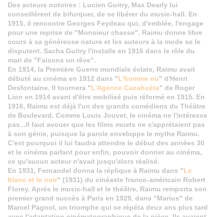
Des acteurs notoires : Lucien Guitry, Max Dearly lui
conseillèrent de bifurquer, de se libérer du music-hall. En
1915, il rencontre Georges Feydeau qui, d'emblée, l'engage
pour une reprise de "Monsieur chasse". Raimu donne libre
cours à sa généreuse nature et les auteurs à la mode se le
disputent. Sacha Guitry l'installe en 1916 dans le rôle du
mari de "Faisons un rêve".
En 1914, la Première Guerre mondiale éclate, Raimu avait
débuté au cinéma en 1912 dans "
L'homme nu
" d'Henri
Desfontaine. Il tournera "
L'Agence Cacahuète
" de Roger
Lion en 1914 avant d'être mobilisé puis réformé en 1915. En
1916, Raimu est déjà l'un des grands comédiens du Théâtre
de Boulevard. Comme Louis Jouvet, le cinéma ne l'intéresse
pas...Il faut avouer que les films muets ne s'apprétaient pas
à son génie, puisque la parole enveloppe le mythe Raimu.
C'est pourquoi il lui faudra attendre le début des années 30
et le cinéma parlant pour enfin, pouvoir donner au cinéma,
ce qu'aucun acteur n'avait jusqu'alors réalisé.
En 1931, Fernandel donna la réplique à Raimu dans "
Le
blanc et le noir
" (1931) du cinéaste franco-américain Robert
Florey.
Après le music-hall et le théâtre, Raimu remporta son
premier grand succès à Paris en 1929, dans "Marius" de
Marcel Pagnol, un triomphe qui se répéta deux ans plus tard
avec l'adaptation cinématographique de la pièce. Ils avaient