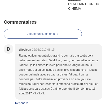
Commentaires
Ajouter un commentaire
D
diloujean
15/08/2017 08:15
Raimu était un geant plus grand je connais pas ,cette voix
cette demarche c était RAIMU le grand , Fernandel lui aussi je
l adore , je les aimes tous ce parler notre langue de nous
chez nous oui on se fatigue pas te tu vois la branche il faut la
couper oui mais avec se cagnard s est fatiguant on l a
coupera peu t etre demain .en provence on a toujours le
temps pourquoi sepresser faut etre fada profite du ciel bleu et
fait la sisete ca c est sacré .jaimerepondre il 10h10mn ce 15
aout 2017 <3.<3.<3.
Répondre