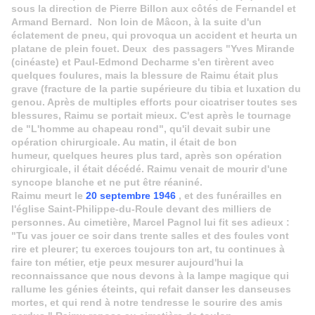
sous la direction de Pierre Billon aux côtés de Fernandel et
Armand Bernard. Non loin de Mâcon, à la suite d'un
éclatement de pneu, qui provoqua un accident et heurta un
platane de plein fouet. Deux des passagers "Yves Mirande
(cinéaste) et Paul-Edmond Decharme s'en tirèrent avec
quelques foulures, mais la blessure de Raimu était plus
grave (fracture de la partie supérieure du tibia et luxation du
genou. Après de multiples efforts pour cicatriser toutes ses
blessures, Raimu se portait mieux. C'est après le tou
rnage
de "L'homme au chapeau rond", qu'il devait subir une
opération chirurgicale. Au matin, il était de bon
humeur, quelques heures plus tard, après son opération
chirurgicale, il était décédé. Raimu venait de mourir d'une
syncope blanche et ne put être réaniné.
Raimu meurt le
20 septembre 1946
, et des funérailles en
l'église Saint-Philippe-du-Roule devant des milliers de
personnes. Au cimetière, Marcel Pagnol lui fit ses adieux :
"Tu vas jouer ce soir dans trente salles et des foules vont
rire et pleurer; tu exerces toujours ton art, tu continues à
faire ton métier, etje peux mesurer aujourd'hui la
reconnaissance que nous devons à la lampe magique qui
rallume les génies éteints, qui refait danser les danseuses
mortes, et qui rend à notre tendresse le sourire des amis