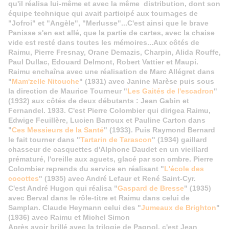
qu'il réalisa lui-même et avec la même distribution, dont son
équipe technique qui avait participé aux tournages de
"Jofroi" et "Angèle", "Merlusse"...C'est ainsi que le brave
Panisse s'en est allé, que la partie de cartes, avec la chaise
vide est resté dans toutes les mémoires...Aux côtés de
Raimu, Pierre Fresnay, Orane Demazis, Charpin, Alida Rouffe,
Paul Dullac, Edouard Delmont, Robert Vattier et Maupi.
Raimu enchaîna avec une réalisation de Marc Allégret dans
"
Mam'zelle Nitouche
" (1931) avec Janine Marèse puis sous
la direction de Maurice Tourneur "
Les Gaités de l'escadron
"
(1932) aux côtés de deux débutants : Jean Gabin et
Fernandel. 1933. C'est Pierre Colombier qui dirigea Raimu,
Edwige Feuillère, Lucien Barroux et Pauline Carton dans
"
Ces Messieurs de la Santé
" (1933). Puis Raymond Bernard
le fait tourner dans "
Tartarin de Tarascon
" (1934) gaillard
chasseur de casquettes d'Alphone Daudet en un vieillard
prématuré, l'oreille aux aguets, glacé par son ombre. Pierre
Colombier reprends du service en réalisant "
L'école des
cocottes
" (1935) avec André Lefaur et René Saint-Cyr.
C'est André Hugon qui réalisa "
Gaspard de Bresse
" (1935)
avec Berval dans le rôle-titre et Raimu dans celui de
Samplan. Claude Heymann celui des "
Jumeaux de Brighton
"
(1936) avec Raimu et Michel Simon
Après avoir brillé avec la trilogie de Pagnol, c'est Jean