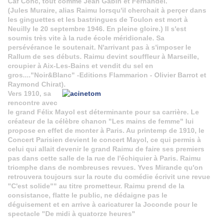
Caf Conc, tout comme Jean Gabin et Fernandel.
(Jules Muraire, alias Raimu lorsqu'il cherchait à perçer dans
les ginguettes et les bastringues de Toulon est mort à
Neuilly le 20 septembre 1946. En pleine gloire.) Il s'est
soumis très vite à la rude école méridionale. Sa
persévérance le soutenait. N'arrivant pas à s'imposer le
Rallum de ses débuts. Raimu devint souffleur à Marseille,
croupier à Aix-Les-Bains et vendit du sel en
gros...."Noir&Blanc" -Editions Flammarion - Olivier Barrot et
Raymond Chirat).
Vers 1910, sa
rencontre avec
le grand Félix Mayol est déterminante pour sa carrière. Le
créateur de la célèbre chanon "Les mains de femme" lui
propose en effet de monter à Paris. Au printemp de 1910, le
Concert Parisien devient le concert Mayol, ce qui permis à
celui qui allait devenir le grand Raimu de faire ses premiers
pas dans cette salle de la rue de l'échiquier à Paris. Raimu
triomphe dans de nombreuses revues. Yves Mirande qu'on
retrouvera toujours sur la route du comédie écrivit une revue
"C'est solide"" au titre prometteur. Raimu prend de la
consistance, flatte le public, ne dédaigne pas le
déguisement et en arrive à caricaturer la Joconde pour le
spectacle "De midi à quatorze heures"