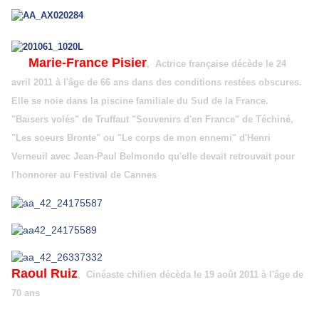
Marie-France Pisier
, Actrice française décède le 24
avril 2011 à l'âge de 66 ans dans des conditions restées obscures.
Elle se noie dans la piscine familiale du Sud de la France.
"Baisers volés" de Truffaut "Souvenirs d'en France" de Téchiné,
"Les soeurs Bronte" ou "Le corps de mon ennemi" d'Henri
Verneuil avec Jean-Paul Belmondo qu'elle devait retrouvait pour
l'honnorer au Festival de Cannes
Raoul Ruiz
, Cinéaste chilien décèda le 19 août 2011 à l'âge de
70 ans