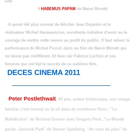
Gay
4-
HABEMUS PAPAM
de Nanni Moretti
-Il aurait été plus normal de féliciter Jean Dujardin et le
réalisateur Michel Hazanavicius, excellente initiative d'avoir eu le
courage de mettre cette oeuvre au profit du public. Il faut saluer la
performance de Michel Piccoli dans un film de Nanni Moretti qui
ne laisse pas indifférent. Et bien sûr Fabrice Luchini et ses
femmes qui ont fait le succès de ce sublime film.
DECES CINEMA 2011
___________________________
Peter Postlethwait
, 64 ans, acteur britannique, son visage
familier c'est normal on le vit dans de nombreux films : "La
Malédiction" de Richard Donner avec Gregory Peck, "Le Monde
perdu -Jurassik Park" de Steven Spielberg, "Au nom du père" de