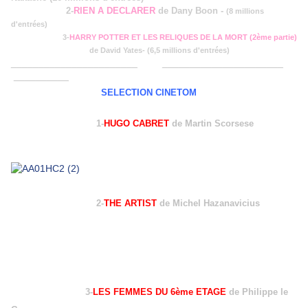
2-
RIEN A DECLARER
de Dany Boon -
(8 millions
d'entrées)
3
-
HARRY POTTER ET LES RELIQUES DE LA MORT (2ème partie)
de David Yates-
(6,5 millions d'entrées)
_______________________ ______________________
__________
SELECTION CINETOM
1-
HUGO CABRET
de Martin Scorsese
2-
THE ARTIST
de Michel Hazanavicius
3-
LES FEMMES DU 6ème ETAGE
de Philippe le