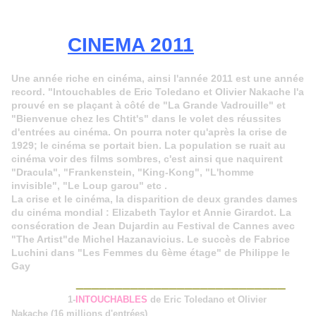
CINEMA 2011
Une année riche en cinéma, ainsi l'année 2011 est une année
record. "Intouchables de Eric Toledano et Olivier Nakache l'a
prouvé en se plaçant à côté de "La Grande Vadrouille" et
"Bienvenue chez les Chtit's" dans le volet des réussites
d'entrées au cinéma. On pourra noter qu'après la crise de
1929; le cinéma se portait bien. La population se ruait au
cinéma voir des films sombres, c'est ainsi que naquirent
"Dracula", "Frankenstein, "King-Kong", "L'homme
invisible", "Le Loup garou" etc .
La crise et le cinéma, la disparition de deux grandes dames
du cinéma mondial : Elizabeth Taylor et Annie Girardot. La
consécration de Jean Dujardin au Festival de Cannes avec
"The Artist"de Michel Hazanavicius. Le succès de Fabrice
Luchini dans "Les Femmes du 6ème étage" de Philippe le
Gay
___________________________
1-
INTOUCHABLES
de Eric Toledano et Olivier
Nakache (16 millions d'entrées)