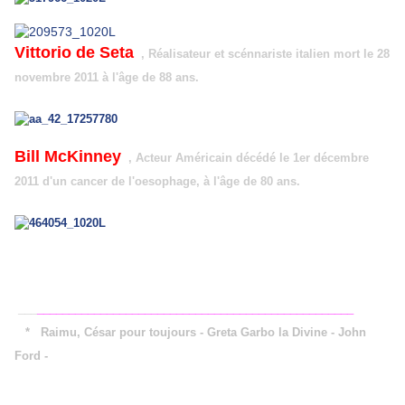
Vittorio de Seta
, Réalisateur et scénnariste italien mort le 28
novembre 2011 à l'âge de 88 ans.
Bill McKinney
, Acteur Américain décédé le 1er décembre
2011 d'un cancer de l'oesophage, à l'âge de 80 ans.
___
__________________________________________________
*
Raimu, César pour toujours - Greta Garbo la Divine - John
Ford -