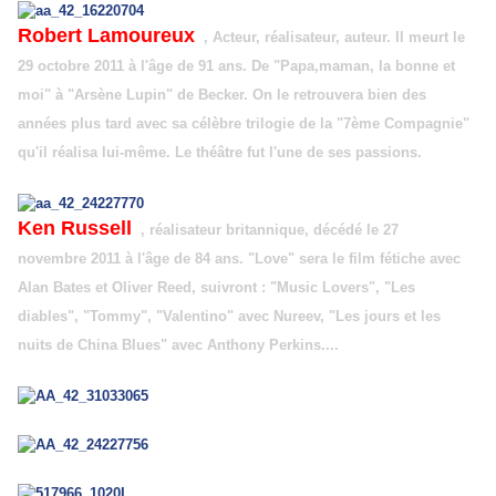
Robert Lamoureux
, Acteur, réalisateur, auteur. Il meurt le
29 octobre 2011 à l'âge de 91 ans. De "Papa,maman, la bonne et
moi" à "Arsène Lupin" de Becker. On le retrouvera bien des
années plus tard avec sa célèbre trilogie de la "7ème Compagnie"
qu'il réalisa lui-même. Le théâtre fut l'une de ses passions.
Ken Russell
, réalisateur britannique, décédé le 27
novembre 2011 à l'âge de 84 ans. "Love" sera le film fétiche avec
Alan Bates et Oliver Reed, suivront : "Music Lovers", "Les
diables", "Tommy", "Valentino" avec Nureev, "Les jours et les
nuits de China Blues" avec Anthony Perkins....