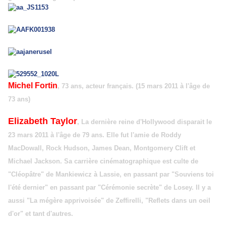
Michel Fortin
, 73 ans, acteur français. (15 mars 2011 à l'âge de
73 ans)
Elizabeth Taylor
, La dernière reine d'Hollywood disparait le
23 mars 2011 à l'âge de 79 ans. Elle fut l'amie de Roddy
MacDowall, Rock Hudson, James Dean, Montgomery Clift et
Michael Jackson. Sa carrière cinématographique est culte de
"Cléopâtre" de Mankiewicz à Lassie, en passant par "Souviens toi
l'été dernier" en passant par "Cérémonie secrète" de Losey. Il y a
aussi "La mégère apprivoisée" de Zeffirelli, "Reflets dans un oeil
d'or" et tant d'autres.