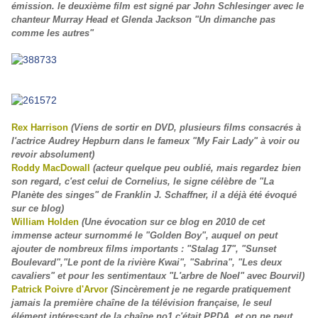
émission. le deuxième film est signé par John Schlesinger avec le
chanteur Murray Head et Glenda Jackson "Un dimanche pas
comme les autres"
Rex Harrison
(Viens de sortir en DVD, plusieurs films consacrés à
l'actrice Audrey Hepburn dans le fameux "My Fair Lady" à voir ou
revoir absolument)
Roddy MacDowall
(acteur quelque peu oublié, mais regardez bien
son regard, c'est celui de Cornelius, le signe célèbre de "La
Planète des singes" de Franklin J. Schaffner, il a déjà été évoqué
sur ce blog)
William Holden
(Une évocation sur ce blog en 2010 de cet
immense acteur surnommé le "Golden Boy", auquel on peut
ajouter de nombreux films importants : "Stalag 17", "Sunset
Boulevard","Le pont de la rivière Kwai", "Sabrina", "Les deux
cavaliers" et pour les sentimentaux "L'arbre de Noel" avec Bourvil)
Patrick Poivre d'Arvor
(Sincèrement je ne regarde pratiquement
jamais la première chaîne de la télévision française, le seul
élément intéressant de la chaîne no1 c'était PPDA, et on ne peut