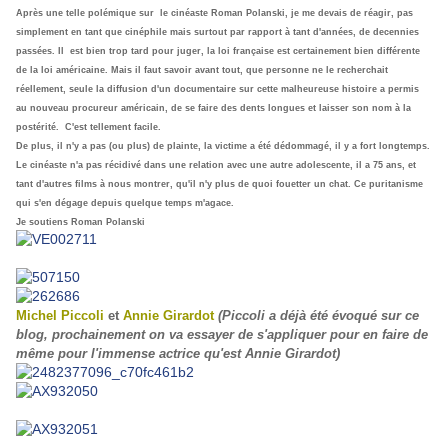
Après une telle polémique sur le cinéaste Roman Polanski, je me devais de réagir, pas
simplement en tant que cinéphile mais surtout par rapport à tant d'années, de decennies
passées. Il est bien trop tard pour juger, la loi française est certainement bien différente
de la loi américaine. Mais il faut savoir avant tout, que personne ne le recherchait
réellement, seule la diffusion d'un documentaire sur cette malheureuse histoire a permis
au nouveau procureur américain, de se faire des dents longues et laisser son nom à la
postérité. C'est tellement facile.
De plus, il n'y a pas (ou plus) de plainte, la victime a été dédommagé, il y a fort longtemps.
Le cinéaste n'a pas récidivé dans une relation avec une autre adolescente, il a 75 ans, et
tant d'autres films à nous montrer, qu'il n'y plus de quoi fouetter un chat. Ce puritanisme
qui s'en dégage depuis quelque temps m'agace.
Je soutiens Roman Polanski
Michel Piccoli
et
Annie Girardot
(Piccoli a déjà été évoqué sur ce
blog, prochainement on va essayer de s'appliquer pour en faire de
même pour l'immense actrice qu'est Annie Girardot)