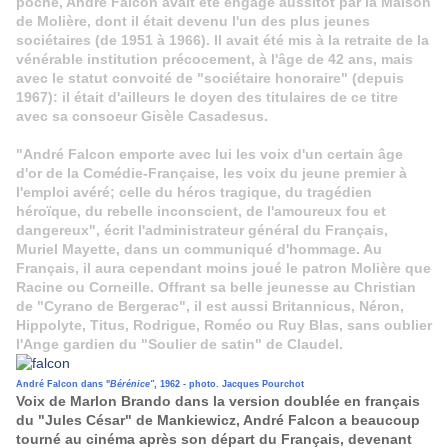
poche, André Falcon avait été engagé aussitôt par la Maison
de Molière, dont il était devenu l'un des plus jeunes
sociétaires (de 1951 à 1966). Il avait été mis à la retraite de la
vénérable institution précocement, à l'âge de 42 ans, mais
avec le statut convoité de "sociétaire honoraire" (depuis
1967): il était d'ailleurs le doyen des titulaires de ce titre
avec sa consoeur Gisèle Casadesus.
"André Falcon emporte avec lui les voix d'un certain âge
d'or de la Comédie-Française, les voix du jeune premier à
l'emploi avéré; celle du héros tragique, du tragédien
héroïque, du rebelle inconscient, de l'amoureux fou et
dangereux", écrit l'administrateur général du Français,
Muriel Mayette, dans un communiqué d'hommage. Au
Français, il aura cependant moins joué le patron Molière que
Racine ou Corneille. Offrant sa belle jeunesse au Christian
de "Cyrano de Bergerac", il est aussi Britannicus, Néron,
Hippolyte, Titus, Rodrigue, Roméo ou Ruy Blas, sans oublier
l'Ange gardien du "Soulier de satin" de Claudel.
André Falcon dans "
Bérénice"
, 1962 - photo. Jacques Pourchot
Voix de Marlon Brando dans la version doublée en français
du "Jules César" de Mankiewicz, André Falcon a beaucoup
tourné au cinéma après son départ du Français, devenant