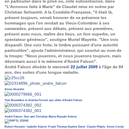
en particulier dans le privé ou, côté subventionné, dans
"L'Annonce faite à Marie" de Claudel mise en scène par
Christian Schiaretti. A la Comédie-Française, "il était là,
présent toujours, venait honorer de sa présence les
hommages que l'on rendait au Vieux-Colombier à ses
camarades, présent aux débats, présent aux premières,
présent avec nous, maître des lieux, un lion superbe, un
spectateur généreux", souligne Muriel Mayette. "Une voix
disparaît. Une voix forte, le timbre puissant d'une autorité
particulière", ajoute l'administrateur, qui conclut au nom de
la troupe: "Nous jouerons, et nous jouerons toujours, mais
désormais aussi à la mémoire d'André Falcon".
André Falcon décède le mercredi
22 juillet 2009
à l'âge de 84
ans, des suites d'une longue maladie.
Annie Girardot
Tom Novembre et Andréa Ferreol aux côtés d'André Falcon
André Falcon -Son ami Christian Marin-Pascale Aubret
Robert Hossein- Isabelle Aubret -Frank Thomas-Sophie Darel- Claude Piéplu- Annie Cordy-