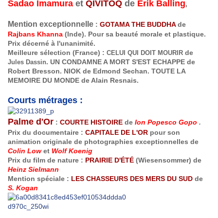
Sadao Imamura
et
QIVITOQ
de
Erik Balling
,
Mention exceptionnelle
:
GOTAMA THE BUDDHA
de
Rajbans Khanna
(Inde). Pour sa beauté morale et plastique.
Prix décerné à l'unanimité.
Meilleure sélection (France) :
de
CELUI QUI DOIT MOURIR
. UN CONDAMNE
A MORT S'EST ECHAPPE de
Jules Dassin
Robert Bresson. NIOK de Edmond Sechan. TOUTE LA
MEMOIRE DU MONDE de Alain Resnais.
Courts métrages :
Palme d'Or
:
COURTE HISTOIRE
de
Ion Popesco Gopo
.
Prix du documentaire :
CAPITALE DE L'OR
pour son
animation originale de photographies exceptionnelles de
Colin Low
et
Wolf Koenig
Prix du film de nature :
PRAIRIE D'ÉTÉ
(Wiesensommer) de
Heinz Sielmann
Mention spéciale :
LES CHASSEURS DES MERS DU SUD
de
S. Kogan
____________________________________