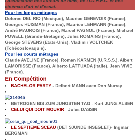
l'Association des auteurs de films, de l'I.D.H.E.C. et des
cinémas d'art et d'essai.
Pour les longs métrages
Dolores DEL RIO (Mexique), Maurice GENEVOIX (France),
Georges HUISMAN (France), Maurice LEHMANN (France),
André MAUROIS (France), Marcel PAGNOL (France). Michael
POWELL (Grande-Bretagne), Jules ROMAINS (France),
George STEVENS (Etats-Unis), Vladimir VOLTCHEK
(Tchécoslovaquie).
Pour les courts métrages
Claude AVELINE (France), Roman KARMEN (U.R.S.S.), Albert
LAMORISSE (France), Alberto LATTUADA (Italie), Jean VIVIE
(France).
En Compétition
BACHELOR PARTY
- Delbert MANN avec Don Murray
BETROGEN BIS ZUM JUNGSTEN TAG - Kurt JUNG-ALSEN
CELUI QUI DOIT MOURIR
- Jules DASSIN
LE SEPTIEME SCEAU
(DET SJUNDE INSEGLET)- Ingmar
BERGMAN