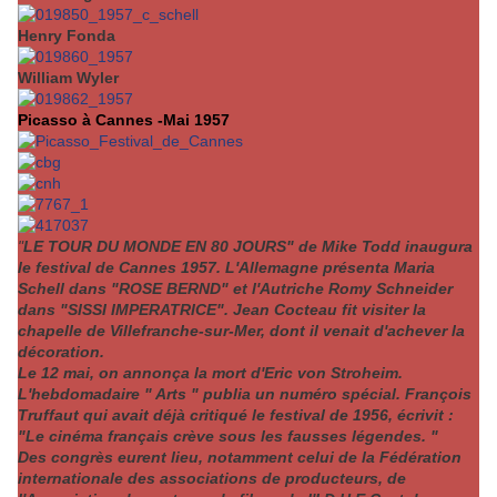
Henry Fonda
William Wyler
Picasso à Cannes -Mai 1957
"
LE TOUR DU MONDE EN 80 JOURS" de Mike Todd inaugura
le festival de Cannes 1957. L'Allemagne présenta Maria
Schell dans "ROSE BERND" et l'Autriche Romy Schneider
dans "SISSI IMPERATRICE". Jean Cocteau fit visiter la
chapelle de Villefranche-sur-Mer, dont il venait d'achever la
décoration.
Le 12 mai, on annonça la mort d'Eric von Stroheim.
L'hebdomadaire " Arts " publia un numéro spécial. François
Truffaut qui avait déjà critiqué le festival de 1956, écrivit :
"Le cinéma français crève sous les fausses légendes. "
Des congrès eurent lieu, notamment celui de la Fédération
internationale des associations de producteurs, de