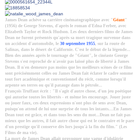
James
Dean achève sa carrière cinématographique avec "
Géant
"
(1956) de George Stevens, d'après le roman d'Edna Ferber, avec
Elizabeth Taylor et Rock Hudson. Les deux derniers films de James
Dean ne furent présentés qu'après sa mort tragique survenue dans
un accident d'automobile, le
30 septembre 1955
, sur la route de
Salinas, dans le désert de Californie. C'est le début de la légende...
Bien des années après le tournage de "Géant", le cinéaste George
Stevens s'est reproché de n'avoir pas laissé plus de liberté à James
Dean. Il n'en demeure pas moins que les meilleurs scènes de ce film
sont précisémment celles ou James Dean fait éclater le cadre somme
tout fort académique et conventionnel du récit, comme lorsqu'il
arpente ses terres ou qu'il patauge dans le pétrole...
François Truffaut écrit : "Il s'agit d'autre chose, d'un jeu poétique
qui autorise toutes les libertés - et même les encourage. Jouer juste
ou jouer faux, ces deux expressions n'ont plus de sens avec Dean,
puisqu'on attend de lui une surprise de tous les intants....
En James
Dean tout est grâce, et dans tous les sens du mot...Dean ne fait pas
mieux que les autres, il fait autre chose qui est le contraire et le pare
d'un prestige qu'il conserve dès lors jusqu'à la fin du film." (Les
Films de ma vie).
La mort de James Dean allait provoquer une vague d'idolâtrie