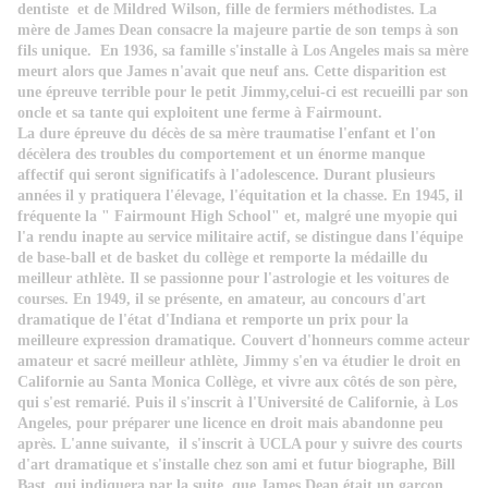
dentiste et de Mildred Wilson, fille de fermiers méthodistes. La
mère de James Dean consacre la majeure partie de son temps à son
fils unique. En 1936, sa famille s'installe à Los Angeles mais sa mère
meurt alors que James n'avait que neuf ans. Cette disparition est
une épreuve terrible pour le petit Jimmy,celui-ci est recueilli par son
oncle et sa tante qui exploitent une ferme à Fairmount.
La dure épreuve du décès de sa mère traumatise l'enfant et l'on
décèlera des troubles du comportement et un énorme manque
affectif qui seront significatifs à l'adolescence. Durant plusieurs
années il y pratiquera l'élevage, l'équitation et la chasse. En 1945, il
fréquente la " Fairmount High School" et, malgré une myopie qui
l'a rendu inapte au service militaire actif, se distingue dans l'équipe
de base-ball et de basket du collège et remporte la médaille du
meilleur athlète. Il se passionne pour l'astrologie et les voitures de
courses. En 1949, il se présente, en amateur, au concours d'art
dramatique de l'état d'Indiana et remporte un prix pour la
meilleure expression dramatique. Couvert d'honneurs comme acteur
amateur et sacré meilleur athlète, Jimmy s'en va étudier le droit en
Californie au Santa Monica Collège, et vivre aux côtés de son père,
qui s'est remarié. Puis il s'inscrit à l'Université de Californie, à Los
Angeles, pour préparer une licence en droit mais abandonne peu
après. L'anne suivante, il s'inscrit à UCLA pour y suivre des courts
d'art dramatique et s'installe chez son ami et futur biographe, Bill
Bast, qui indiquera par la suite, que James Dean était un garçon