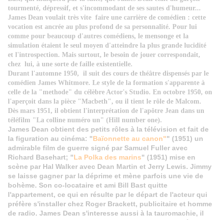
tourmenté, dépressif, et s'incommodant de ses sautes d'humeur...
James Dean voulait très vite faire une carrière de comédien : cette
vocation est ancrée au plus profond de sa personnalité. Pour lui
comme pour beaucoup d'autres comédiens, le mensonge et la
simulation étaient le seul moyen d'atteindre la plus grande lucidité
et l'introspection. Mais surtout, le besoin de jouer correspondait,
chez lui, à une sorte de faille existentielle.
Durant l'automne 1950, il suit
des cours de théâtre dispensés par le
comédien James Whitmore. Le style de la formation s'apparente à
celle de la "methode" du célèbre Actor's Studio. En octobre 1950, on
l'aperçoit dans la pièce "
Macbeth
", ou il tient le rôle de Malcom.
Dès mars 1951, il obtient l'interprétation de l'apôtre Jean dans un
téléfilm "
La colline numéro un
" (Hill number one).
James Dean obtient des petits rôles à la télévision et fait de
la figuration au cinéma: "
Baïonnette au canon"
" (1951) un
admirable film de guerre signé par Samuel Fuller avec
Richard Basehart; "
La Polka des marins
" (1951) mise en
scène par Hal Walker avec Dean Martin et Jerry Lewis. Jimmy
se laisse gagner par la déprime et mène parfois une vie de
bohème. Son co-locataire et ami Bill Bast quitte
l'appartement, ce qui en résulte par le départ de l'acteur qui
préfère s'installer chez Roger Brackett, publicitaire et homme
de radio. James Dean s'interesse aussi à la tauromachie, il