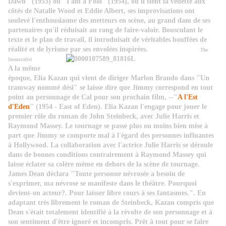
Dawn
" (1953) ou "
I am a Fool
" (1954), ou il tient la vedette aux
côtés de Natalie Wood et Eddie Albert, ses improvisations ont
soulevé l'enthousiasme des metteurs en scène, au grand dam de ses
partenaires qu'il réduisait au rang de faire-valoir. Bousculant le
texte et le plan de travail, il introduisait de véritables bouffées de
réalité et de lyrisme par ses envolées inspirées.
The
Immoralist
A
la
même
époque, Elia Kazan qui vient de diriger Marlon Brando dans "Un
tramway nommé dési" se laisse dire que Jimmy correspond en tout
point au personnage de Cal pour son prochain film, --"
A l'Est
d'Eden
" (1954 - East of Eden). Elia Kazan l'engage pour jouer le
premier rôle du roman de John Steinbeck, avec Julie Harris et
Raymond Massey. Le tournage se passe plus ou moins bien mise à
part que Jimmy se comporte mal à l'égard des personnes influantes
à Hollywood. La collaboration avec l'actrice Julie Harris se déroule
dans de bonnes conditions contrairement à Raymond Massey qui
laisse éclater sa colère même en dehors de la scène de tournage.
James Dean déclara "Toute personne névrosée a besoin de
s'exprimer, ma névrose se manifeste dans le théâtre. Pourquoi
devient-on acteur?. Pour laisser libre cours à ses fantasmes."
. En
adaptant très librement le roman de Steinbeck, Kazan compris que
Dean s'était totalement identifié à la révolte de son personnage et à
son sentiment d'être ignoré et incompris. Prêt à tout pour se faire