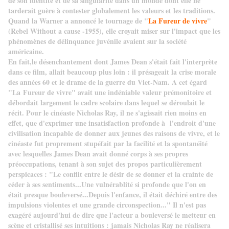
de son identité et de sa singularité dans un monde dont elle ne
tarderait guère à contester globalement les valeurs et les traditions.
Quand la Warner a annoncé le tournage de "
La Fureur de vivre
"
(Rebel Without a cause -1955), elle croyait miser sur l'impact que les
phénomènes de délinquance juvénile avaient sur la société
américaine.
En fait,le désenchantement dont James Dean s'était fait l'interprète
dans ce film, allait beaucoup plus loin : il présageait la crise morale
des années 60 et le drame de la guerre du Viet-Nam. A cet égard
"La
Fureur de vivre" avait une indéniable valeur prémonitoire et
débordait largement le cadre scolaire dans lequel se déroulait le
récit. Pour le cinéaste Nicholas Ray, il ne s'agissait rien moins en
effet, que d'exprimer une insatisfaction profonde à l'endroit d'une
civilisation incapable de donner aux jeunes des raisons de vivre, et le
cinéaste fut proprement stupéfait par la facilité et la spontanéité
avec lesquelles James Dean avait donné corps à ses propres
préoccupations, tenant à son sujet des propos particulièrement
perspicaces : "Le conflit entre le désir de se donner et la crainte de
céder à ses sentiments...Une vulnérablité si profonde que l'on en
était presque bouleversé...Depuis l'enfance, il était déchiré entre des
impulsions violentes et une grande circonspection..." Il n'est pas
exagéré aujourd'hui de dire que l'acteur a bouleversé le metteur en
scène et cristallisé ses intuitions : jamais Nicholas Ray ne réalisera