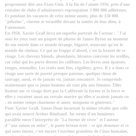
proprement dite aux Etats-Unis. A la fin de l'année 1956, près d'une
centaine de clubs d'admirateurs regroupaient 3 800 000 adhérents.
Et pendant les vacances de cette même année, plus de 150 000
"pélerins", vinrent se recueillir devant la tombe de leur dieu, à
Fairmount.
En 1958, Xavier Grall livra un superbe portrait de l'acteur : "J'ai
sous les yeux tout un paquet de photos de James Byron au moment
de son entrée dans ce monde étrange, bigarré, mouvant qu'est le
monde du cinéma. Ce qui ne frappe d'abord, c'est la beauté de ce
visage. Les cheveux blonds, abondants, hirsutes couvrent les oreilles,
car celui qui les porte déteste les coiffeurs. Les lèvres sont épaisses,
rouges, sensuelles. Les traits sont fins, réguliers, grecs. Il y a dans ce
visage une sorte de pureté presque paienne, quelque chose de
sauvage, aussi, et de jamais vu, jamais rencontré. Je comprends
maintenant que ce jeune homme ait tant plu aux femmes. Elles
lisaient sur ce visage doré par la Californie la fureur et la force et
elles y voyaient aussi un certain sourire qu'elles n'avaient jamais vu
: en même temps charmeur et amer, moqueur et généreux."
Pour Xavier Grall, James Dean incarnait la même révolte que celle
qui avait nourri Arthur Rimbaud. Au terme d'un lumineux
parallèle entre l'interprète de "La fureur de vivre" et l'auteur
d'"une saison en enfer", le poète breton écrit : ce qui demeure et ce
qui nous émeut, c'est encore l'extrême grandeur de l'âme humaine,