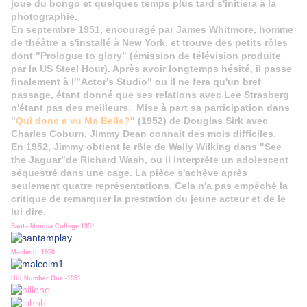
joue du bongo et quelques temps plus tard s'initiera à la
photographie.
En septembre 1951, encouragé par James Whitmore, homme
de théâtre a s'installé à New York, et trouve des petits rôles
dont "Prologue to glory" (émission de télévision produite
par la US Steel Hour). Après avoir longtemps hésité, il passe
finalement à l'"Actor's Studio" ou il ne fera qu'un bref
passage, étant donné que ses relations avec Lee Strasberg
n'étant pas des meilleurs. Mise à part sa participation dans
"
Qui donc a vu Ma Belle?
" (1952) de Douglas Sirk avec
Charles Coburn, Jimmy Dean connait des mois difficiles.
En 1952, Jimmy obtient le rôle de Wally Wilking dans "See
the Jaguar"de Richard Wash, ou il interpréte un adolescent
séquestré dans une cage. La pièce s'achève après
seulement quatre représentations. Cela n'a pas empêché la
critique de remarquer la prestation du jeune acteur et de le
lui dire.
Santa Monica College 1951
Macbeth: 1950
Hill Number One -1951